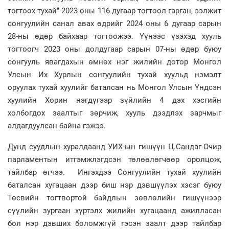
тогтоох тухай" 2023 оны 116 дугаар тогтоол гарган, ээлжит
сонгуулийн санал авах өдрийг 2024 оны 6 дугаар сарын
28-ны өдөр байхаар тогтоожээ. Үүнээс үзэхэд хууль
тогтоогч 2023 оны долдугаар сарын 07-ны өдөр буюу
сонгууль явагдахын өмнөх нэг жилийн дотор Монгол
Улсын Их Хурлын сонгуулийн тухай хуульд нэмэлт
оруулах тухай хуулийг баталсан нь Монгол Улсын Үндсэн
хуулийн Хорин нэгдүгээр зүйлийн 4 дэх хэсгийн
холбогдох заалтыг зөрчиж, хууль дээдлэх зарчмыг
алдагдуулсан байна гэжээ.
Дунд суудлын хуралдаанд УИХ-ын гишүүн Ц.Сандаг-Очир
парламентын итгэмжлэгдсэн төлөөлөгчөөр оролцож,
тайлбар өгчээ. Ингэхдээ Сонгуулийн тухай хуулийн
баталсан хугацаан дээр биш нэр дэвшүүлэх хэсэг буюу
Төсвийн тогтвортой байдлын зөвлөлийн гишүүнээр
сүүлийн зургаан хүртэлх жилийн хугацаанд ажилласан
бол нэр дэвших боломжгүй гэсэн заалт дээр тайлбар