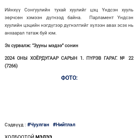
Ийнхүү Сонгуулийн тухай хуулийг цэц Үндсэн хууль
зөрчсөн хэмээн дүгнээд байна. Парламент Үндсэн
хуулийн цэцийн нэгдүгээр дүгнэлтийг хүлээн авах эсэх нь
анхаарал татаж буй юм.
Эх сурвалж: “Зууны мэдээ” сонин
2024 ОНЫ ХОЁРДУГААР САРЫН 1. ПҮРЭВ ГАРАГ. № 22
(7266)
ФОТО:
#Чуулган
#Нийтлэл
Сэдвүүд :
ХОЛБООТОЙ
МЭДЭЭ