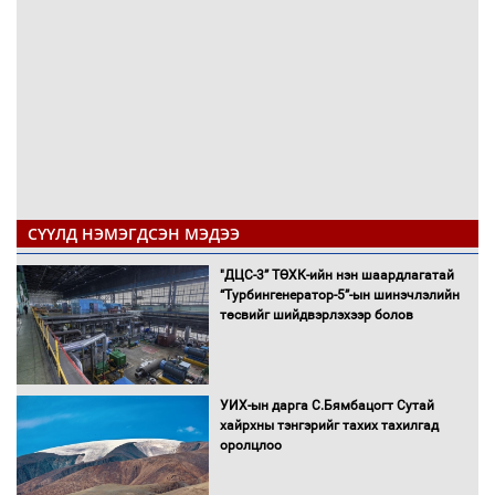
СҮҮЛД НЭМЭГДСЭН МЭДЭЭ
"ДЦС-3” ТӨХК-ийн нэн шаардлагатай
“Турбингенератор-5”-ын шинэчлэлийн
төсвийг шийдвэрлэхээр болов
УИХ-ын дарга С.Бямбацогт Сутай
хайрхны тэнгэрийг тахих тахилгад
оролцлоо