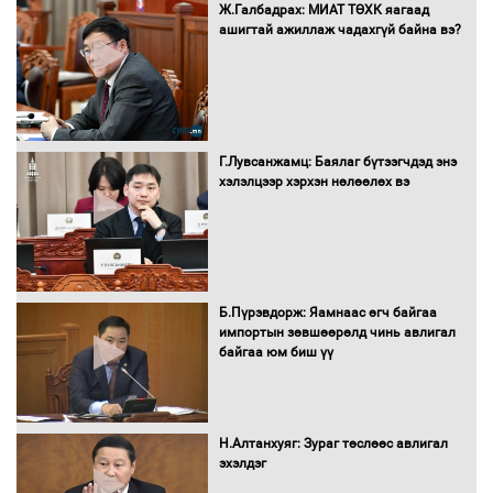
16 төрлийн эмийг нэг эх үүсвэрээс
Ж.Галбадрах: МИАТ ТӨХК яагаад
худалдан авах журмыг баталлаа
ашигтай ажиллаж чадахгүй байна вэ?
Бүх шатанд хэмнэлтийн горимд
шилжиж, найр наадам, зөвлөгөөн,
Г.Лувсанжамц: Баялаг бүтээгчдэд энэ
гадаад томилолтыг хориглолоо
хэлэлцээр хэрхэн нөлөөлөх вэ
Сайд нар төсвөө хэрхэн зарцуулах вэ?
Б.Пүрэвдорж: Яамнаас өгч байгаа
импортын зөвшөөрөлд чинь авлигал
байгаа юм биш үү
Засгийн газрын ээлжит хуралдаан
болж байна
Н.Алтанхуяг: Зураг төслөөс авлигал
эхэлдэг