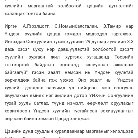
хуулийн маргаантай холбоотой цэцийн дүгнэлтийг
хэлэлцэх товтой байна.
Иргэн А.Гэрэлцогт, С.Номынбаясгалан, З.Тамир нар
Үндсэн хуулийн цэцэд гомдол мэдээдэл гаргажээ.
Ингэхдээ Сонгуулийн тухай хуулийн 29 дүгээр зүйлийн 3.3
дахь хэсэг буюу нэр дэвшүүлэхтэй холбоотой хэсэгт
сүүлийн зургаан жил хүртэлх хугацаанд Төсвийн
тогтвортой байдлын зөвлөлд гишүүнээр ажиллаж
байгаагүй" гэсэн заалт нэмсэн нь Үндсэн хуультай
зөрчилдөж байна гэж үзжээ. Энэ заалт нь Үндсэн
хуулийг дээдлэх зарчимд үл нийцсэн, мөн сонгууль
явуулахын өмнөх нэг жилийн дотор УИХ-ын Сонгуулийн
тухай хууль батлах, түүнд нэмэлт, өөрчлөлт оруулахыг
хориглосон Үндсэн хуулийн тусгайлсан зохицуулалтыг
зөрчсөн байна хэмээн Цэцэд ханджээ.
Цэцийн дунд суудлын хуралдаанаар маргааныг хэлэлцээд