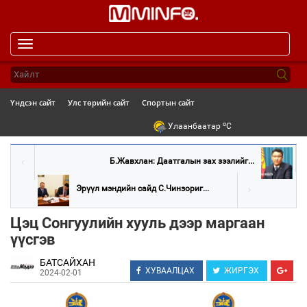
Toggle
navigation
Үндсэн сайт
Улс төрийн сайт
Спортын сайт
o
Улаанбаатар
C
Б.Жавхлан: Даатгалын зах зээлийг...
Эрүүл мэндийн сайд С.Чинзориг...
Цэц Сонгуулийн хууль дээр маргаан
үүсгэв
БАТСАЙХАН
ХУВААЛЦАХ
ЖИРГЭХ
2024-02-01