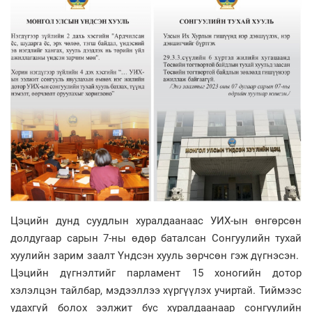
Цэцийн дунд суудлын хуралдаанаас УИХ-ын өнгөрсөн
долдугаар сарын 7-ны өдөр баталсан Сонгуулийн тухай
хуулийн зарим заалт Үндсэн хууль зөрчсөн гэж дүгнэсэн.
Цэцийн дүгнэлтийг парламент 15 хоногийн дотор
хэлэлцэн тайлбар, мэдээллээ хүргүүлэх учиртай. Тиймээс
удахгүй болох ээлжит бус хуралдаанаар сонгуулийн