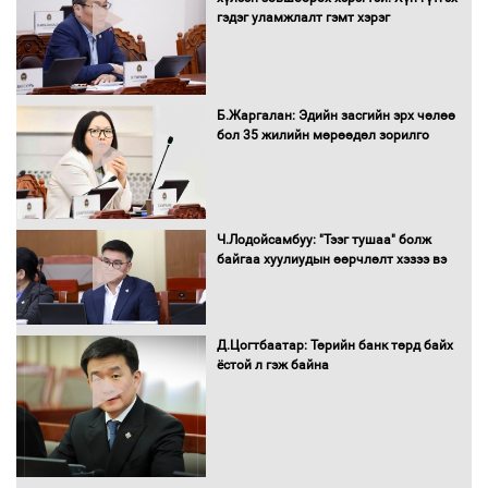
гэдэг уламжлалт гэмт хэрэг
Санхүүгийн хэмнэлтийн горимд эрүүл
Б.Жаргалан: Эдийн засгийн эрх чөлөө
мэндийн салбар хамаарахгүй
бол 35 жилийн мөрөөдөл зорилго
Нөөцийн махны худалдаа,
Ч.Лодойсамбуу: "Тээг тушаа" болж
борлуулалтыг нээлттэй ил тод
байгаа хуулиудын өөрчлөлт хэзээ вэ
болгоно
Д.Цогтбаатар: Төрийн банк төрд байх
ёстой л гэж байна
Монгол Улс “COP17”-д “Тал хээрийн
төлөвлөгөө”-гөө танилцуулна