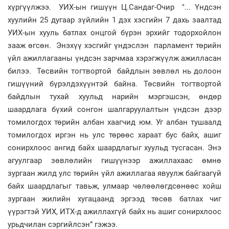
хүргүүлжээ. УИХ-ын гишүүн Ц.Сандаг-Очир "... Үндсэн
хуулийн 25 дугаар зүйлийн 1 дэх хэсгийн 7 дахь заалтад
УИХ-ын хууль батлах онцгой бүрэн эрхийг тодорхойлон
зааж өгсөн. Энэхүү хэсгийг үндэслэн парламент төрийн
үйл ажиллагааны үндсэн зарчмаа хэрэгжүүлж ажилласан
билээ. Төсвийн тогтвортой байдлын зөвлөл нь долоон
гишүүний бүрэлдэхүүнтэй байна. Төсвийн тогтвортой
байдлын тухай хуульд нарийн мэргэшсэн, өндөр
шаардлага бүхий сонгон шалгаруулалтын үндсэн дээр
томилогдох төрийн албан хаагчид юм. Уг албан тушаалд
томилогдох иргэн нь улс төрөөс хараат бус байх, ашиг
сонирхлоос ангид байх шаардлагыг хуульд тусгасан. Энэ
агуулгаар зөвлөлийн гишүүнээр ажиллахаас өмнө
зургаан жилд улс төрийн үйл ажиллагаа явуулж байгаагүй
байх шаардлагыг тавьж, улмаар чөлөөлөгдсөнөөс хойш
зургаан жилийн хугацаанд эргээд төсөв батлах чиг
үүрэгтэй УИХ, ИТХ-д ажиллахгүй байх нь ашиг сонирхлоос
урьдчилан сэргийлсэн” гэжээ.