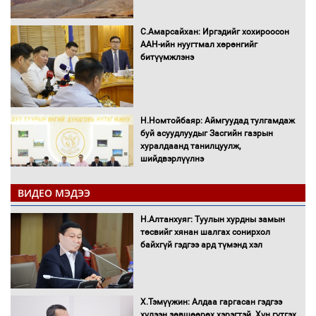
С.Амарсайхан: Иргэдийг хохироосон
ААН-ийн нуугтмал хөрөнгийг
битүүмжлэнэ
Н.Номтойбаяр: Аймгуудад тулгамдаж
буй асуудлуудыг Засгийн газрын
хуралдаанд танилцуулж,
шийдвэрлүүлнэ
ВИДЕО МЭДЭЭ
С.Бямбацогт Зүүн Азийн
эрэгтэйчүүдийн волейболын тэмцээнд
Н.Алтанхуяг: Туулын хурдны замын
оролцож байгаа баг тамирчдад
төсвийг хянан шалгах сонирхол
амжилт хүслээ
байхгүй гэдгээ ард түмэнд хэл
Х.Тэмүүжин: Алдаа гаргасан гэдгээ
Автобензин, дизель түлшний онцгой
хүлээн зөвшөөрөх хэрэгтэй. Хүн гүтгэх
албан татварыг тэглэлээ