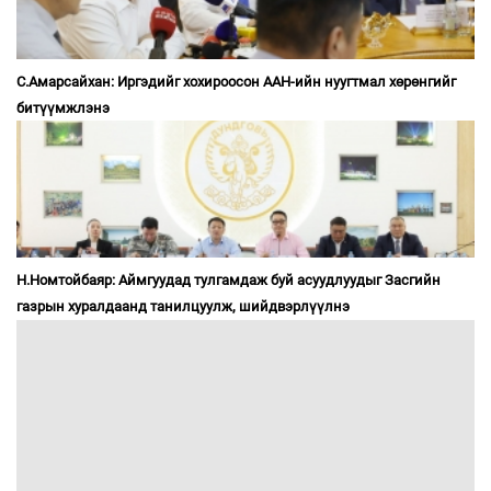
С.Амарсайхан: Иргэдийг хохироосон ААН-ийн нуугтмал хөрөнгийг
битүүмжлэнэ
Н.Номтойбаяр: Аймгуудад тулгамдаж буй асуудлуудыг Засгийн
газрын хуралдаанд танилцуулж, шийдвэрлүүлнэ