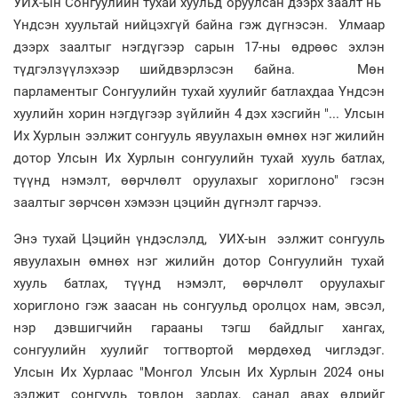
УИХ-ын Сонгуулийн тухай хуульд оруулсан дээрх заалт нь
Үндсэн хуультай нийцэхгүй байна гэж дүгнэсэн. Улмаар
дээрх заалтыг нэгдүгээр сарын 17-ны өдрөөс эхлэн
түдгэлзүүлэхээр шийдвэрлэсэн байна. Мөн
парламентыг Сонгуулийн тухай хуулийг батлахдаа Үндсэн
хуулийн хорин нэгдүгээр зүйлийн 4 дэх хэсгийн "... Улсын
Их Хурлын ээлжит сонгууль явуулахын өмнөх нэг жилийн
дотор Улсын Их Хурлын сонгуулийн тухай хууль батлах,
түүнд нэмэлт, өөрчлөлт оруулахыг хориглоно" гэсэн
заалтыг зөрчсөн хэмээн цэцийн дүгнэлт гарчээ.
Энэ тухай Цэцийн үндэслэлд, УИХ-ын ээлжит сонгууль
явуулахын өмнөх нэг жилийн дотор Сонгуулийн тухай
хууль батлах, түүнд нэмэлт, өөрчлөлт оруулахыг
хориглоно гэж заасан нь сонгуульд оролцох нам, эвсэл,
нэр дэвшигчийн гарааны тэгш байдлыг хангах,
сонгуулийн хуулийг тогтвортой мөрдөхөд чиглэдэг.
Улсын Их Хурлаас "Монгол Улсын Их Хурлын 2024 оны
ээлжит сонгууль товлон зарлах, санал авах өдрийг