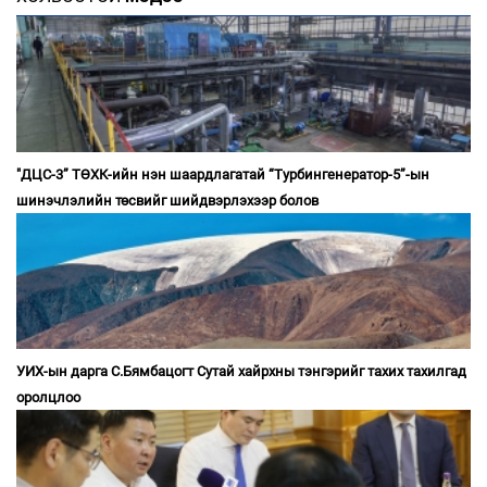
"ДЦС-3” ТӨХК-ийн нэн шаардлагатай “Турбингенератор-5”-ын
шинэчлэлийн төсвийг шийдвэрлэхээр болов
УИХ-ын дарга С.Бямбацогт Сутай хайрхны тэнгэрийг тахих тахилгад
оролцлоо