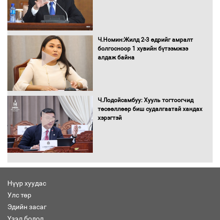
Автомашинд улсын дугаарын тэгш,
сондгойгоор шатахуун олгоно
Ч.Номин:Жилд 2-3 өдрийг амралт
болгосноор 1 хувийн бүтээмжээ
алдаж байна
Бага орлоготой иргэдийн орлогод
татвар ногдуулахгүй байх эрх зүйн
орчныг бүрдүүллээ
Ч.Лодойсамбуу: Хууль тогтоогчид
төсөөллөөр биш судалгаатай хандах
хэрэгтэй
Хөшөө бүтсэн түүхийг өгүүлэх 7
баримт
Нүүр хуудас
Улс төр
Хөвсгөл нуурын лусыг тахих төрийн
тахилгын ёслол боллоо
Эдийн засаг
Үзэл бодол