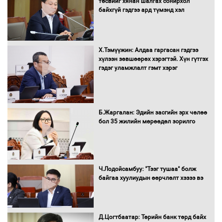
албан татварыг тэглэлээ
төсвийг хянан шалгах сонирхол
байхгүй гэдгээ ард түмэнд хэл
Х.Тэмүүжин: Алдаа гаргасан гэдгээ
Санхүүгийн хэмнэлтийн горимд эрүүл
хүлээн зөвшөөрөх хэрэгтэй. Хүн гүтгэх
мэндийн салбар хамаарахгүй
гэдэг уламжлалт гэмт хэрэг
Нөөцийн махны худалдаа,
Б.Жаргалан: Эдийн засгийн эрх чөлөө
борлуулалтыг нээлттэй ил тод
бол 35 жилийн мөрөөдөл зорилго
болгоно
Монгол Улс “COP17”-д “Тал хээрийн
Ч.Лодойсамбуу: "Тээг тушаа" болж
төлөвлөгөө”-гөө танилцуулна
байгаа хуулиудын өөрчлөлт хэзээ вэ
Д.Цогтбаатар: Төрийн банк төрд байх