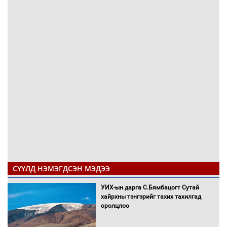
СҮҮЛД НЭМЭГДСЭН МЭДЭЭ
УИХ-ын дарга С.Бямбацогт Сутай
хайрхны тэнгэрийг тахих тахилгад
оролцлоо