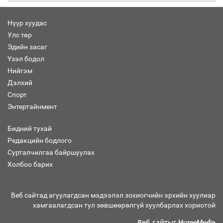
Нүүр хуудас
Улс төр
“Хар жагсаалт”-ын асуудлыг цэгцлэх
Эдийн засаг
чиглэлээр Монголбанкны удирдлагад
30 хоногийн хугацаатай үүрэг өглөө
Үзэл бодол
Нийгэм
Дэлхий
Спорт
Ерөнхий сайд Н.Учрал олимпиадын
Энтертайнмент
хүрээнд гарсан зардлыг шийдвэрлэж
өгөхөөр болов
Бидний тухай
Редакцийн бодлого
Сурталчилгаа байршуулах
Энэ намар 1-6 дугаар ангийн
хүүхдүүдэд сургуулийн автобус
Холбоо барих
үйлчилнэ
Веб сайтад агуулагдсан мэдээлэл зохиогчийн эрхийн хуулиар
хамгаалагдсан тул зөвшөөрөлгүй хуулбарлах хориотой
Аймгуудад баригдаж буй ДЦС-ын
төслийг үргэлжүүлэх чиглэл өглөө
Веб сайтыг
HureeMedia