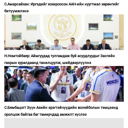
С.Амарсайхан: Иргэдийг хохироосон ААН-ийн нуугтмал хөрөнгийг
битүүмжлэнэ
Н.Номтойбаяр: Аймгуудад тулгамдаж буй асуудлуудыг Засгийн
газрын хуралдаанд танилцуулж, шийдвэрлүүлнэ
С.Бямбацогт Зүүн Азийн эрэгтэйчүүдийн волейболын тэмцээнд
оролцож байгаа баг тамирчдад амжилт хүслээ