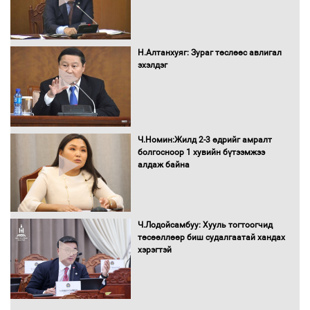
Автомашинд улсын дугаарын тэгш,
сондгойгоор шатахуун олгоно
Н.Алтанхуяг: Зураг төслөөс авлигал
эхэлдэг
Бага орлоготой иргэдийн орлогод
татвар ногдуулахгүй байх эрх зүйн
орчныг бүрдүүллээ
Ч.Номин:Жилд 2-3 өдрийг амралт
болгосноор 1 хувийн бүтээмжээ
алдаж байна
Хөшөө бүтсэн түүхийг өгүүлэх 7
баримт
Ч.Лодойсамбуу: Хууль тогтоогчид
төсөөллөөр биш судалгаатай хандах
хэрэгтэй
Хөвсгөл нуурын лусыг тахих төрийн
тахилгын ёслол боллоо