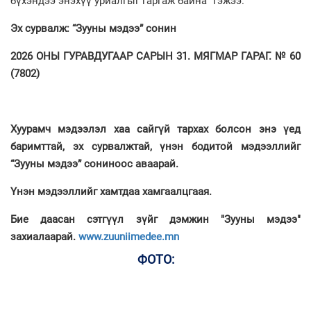
бүхэндээ энэхүү уриалгыг гаргаж байна” гэжээ.
Эх сурвалж: “Зууны мэдээ” сонин
2026 ОНЫ ГУРАВДУГААР САРЫН 31. МЯГМАР ГАРАГ. № 60
(7802)
Хуурамч мэдээлэл хаа сайгүй тархах болсон энэ үед
баримттай, эх сурвалжтай, үнэн бодитой мэдээллийг
“Зууны мэдээ” сониноос аваарай.
Үнэн мэдээллийг хамтдаа хамгаалцгаая.
Бие даасан сэтгүүл зүйг дэмжин "Зууны мэдээ"
захиалаарай.
www.zuuniimedee.mn
ФОТО: