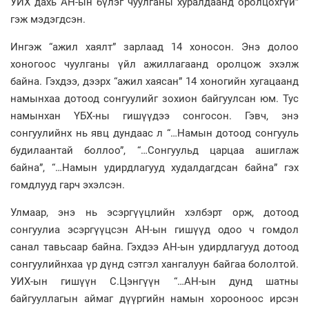
УИХ дахь АН-ын бүлэг чуулганы хуралдаанд оролцохгүй”
гэж мэдэгдсэн.
Ингэж “ажил хаялт” зарлаад 14 хоносон. Энэ долоо
хоногоос чуулганы үйл ажиллагаанд оролцож эхэлж
байна. Гэхдээ, дээрх “ажил хаясан” 14 хоногийн хугацаанд
намынхаа дотоод сонгуулийг зохион байгуулсан юм. Тус
намынхан ҮБХ-ны гишүүдээ сонгосон. Гэвч, энэ
сонгуулийнх нь явц дундаас л “…Намын дотоод сонгууль
будилаантай боллоо”, “…Сонгуульд царцаа ашиглаж
байна”, “…Намын удирдлагууд худалдагдсан байна” гэх
гомдлууд гарч эхэлсэн.
Улмаар, энэ нь эсэргүүцлийн хэлбэрт орж, дотоод
сонгуулиа эсэргүүцсэн АН-ын гишүүд одоо ч гомдол
санал тавьсаар байна. Гэхдээ АН-ын удирдлагууд дотоод
сонгуулийнхаа үр дүнд сэтгэл хангалуун байгаа бололтой.
УИХ-ын гишүүн С.Цэнгүүн “…АН-ын дунд шатны
байгууллагын аймаг дүүргийн намын хорооноос ирсэн