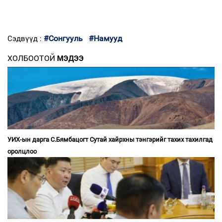
#Сонгууль
#Намууд
Сэдвүүд :
ХОЛБООТОЙ
МЭДЭЭ
УИХ-ын дарга С.Бямбацогт Сутай хайрхны тэнгэрийг тахих тахилгад
оролцлоо