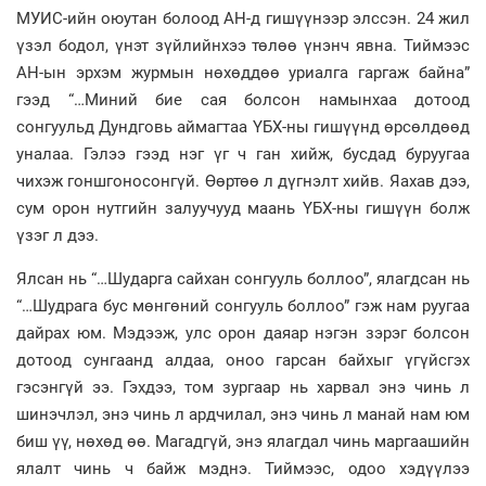
МУИС-ийн оюутан болоод АН-д гишүүнээр элссэн. 24 жил
үзэл бодол, үнэт зүйлийнхээ төлөө үнэнч явна. Тиймээс
АН-ын эрхэм журмын нөхөддөө уриалга гаргаж байна”
гээд “…Миний бие сая болсон намынхаа дотоод
сонгуульд Дундговь аймагтаа ҮБХ-ны гишүүнд өрсөлдөөд
уналаа. Гэлээ гээд нэг үг ч ган хийж, бусдад буруугаа
чихэж гоншгоносонгүй. Өөртөө л дүгнэлт хийв. Яахав дээ,
сум орон нутгийн залуучууд маань ҮБХ-ны гишүүн болж
үзэг л дээ.
Ялсан нь “…Шударга сайхан сонгууль боллоо”, ялагдсан нь
“…Шудрага бус мөнгөний сонгууль боллоо” гэж нам руугаа
дайрах юм. Мэдээж, улс орон даяар нэгэн зэрэг болсон
дотоод сунгаанд алдаа, оноо гарсан байхыг үгүйсгэх
гэсэнгүй ээ. Гэхдээ, том зургаар нь харвал энэ чинь л
шинэчлэл, энэ чинь л ардчилал, энэ чинь л манай нам юм
биш үү, нөхөд өө. Магадгүй, энэ ялагдал чинь маргаашийн
ялалт чинь ч байж мэднэ. Тиймээс, одоо хэдүүлээ