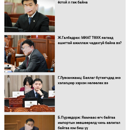
ёстой л гэж байна
16 төрлийн эмийг нэг эх үүсвэрээс
худалдан авах журмыг баталлаа
Бүх шатанд хэмнэлтийн горимд
Ж.Галбадрах: МИАТ ТӨХК яагаад
шилжиж, найр наадам, зөвлөгөөн,
ашигтай ажиллаж чадахгүй байна вэ?
гадаад томилолтыг хориглолоо
Сайд нар төсвөө хэрхэн зарцуулах вэ?
Г.Лувсанжамц: Баялаг бүтээгчдэд энэ
хэлэлцээр хэрхэн нөлөөлөх вэ
Засгийн газрын ээлжит хуралдаан
болж байна
Б.Пүрэвдорж: Яамнаас өгч байгаа
импортын зөвшөөрөлд чинь авлигал
байгаа юм биш үү