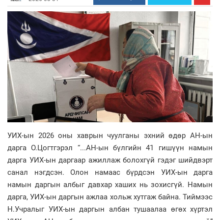
УИХ-ын 2026 оны хаврын чуулганы эхний өдөр АН-ын
дарга О.Цогтгэрэл “...АН-ын бүлгийн 41 гишүүн намын
дарга УИХ-ын даргаар ажиллаж болохгүй гэдэг шийдвэрт
санал нэгдсэн. Олон намаас бүрдсэн УИХ-ын дарга
намын даргын албыг давхар хаших нь зохисгүй. Намын
дарга, УИХ-ын даргын ажлаа хольж хутгаж байна. Тиймээс
Н.Учралыг УИХ-ын даргын албан тушаалаа өгөх хүртэл