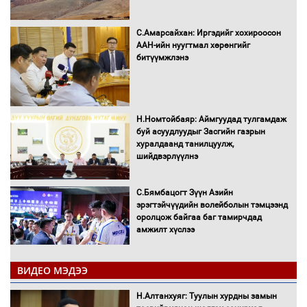
С.Амарсайхан: Иргэдийг хохироосон
ААН-ийн нуугтмал хөрөнгийг
битүүмжлэнэ
Н.Номтойбаяр: Аймгуудад тулгамдаж
буй асуудлуудыг Засгийн газрын
хуралдаанд танилцуулж,
шийдвэрлүүлнэ
С.Бямбацогт Зүүн Азийн
эрэгтэйчүүдийн волейболын тэмцээнд
оролцож байгаа баг тамирчдад
амжилт хүслээ
ВИДЕО МЭДЭЭ
Автобензин, дизель түлшний онцгой
Н.Алтанхуяг: Туулын хурдны замын