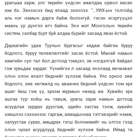
урагшаа харж, улс төрийн үндсэн ажилдаа орвол яасан
юм бэ. Эхнээсээ бид ялаад эхэллээ. “…УИХ-ын толгойд
аль нэг намын дарга байж болохгүй. гэсэн эсэргүүцэл
маань үр дүнгээ өгч байна. Энэ мэт Монголын төрийн
систем, салбар бүрт буй алдаа бүрийг засаад явах ёстой.
Дараагийн удаа Туулын бургасыг хядаж байгаа буруу
бодлого, буруу төлөвлөлтийг засах ёстой. Манай намын
хамгийн сул тал бол дотоод тэмцэл, эв нэгдэлгүй байдал
гэж хувьдаа хардаг. Үүнийгээ л засаад янзлаад явчихвал
олон олон ялалт биднийг хүлээж байна. Улс орноо зөв
бодлого, зөв хөгжилд нь аваачих бидний үндсэн том эрх
ашиг биш гэж үү, эрхэм журмын нөхөд өө. Хувийн эрх
ашгаа түр хойш нь тавьж, урагш харж намын дотоод
асуудлаа хурдан дуусгаж, эдийн засгаа тэлж, хувийн
хэвшлээ сэхээнээс гаргаж, ахмадынхаа тэтгэвэрийг нэмж,
залуустаа сурах, амьдрах тэгш боломжийг нь олгох гээд
олон чухал асуудлууд биднийг хүлээж байна. Иймд та