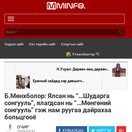
Toggle
navigation
Үндсэн сайт
Улс төрийн сайт
Спортын сайт
o
Улаанбаатар
C
Н.Учрал: Дөрвөн зам, дөрвөн...
Ерөнхий сайдад нэр дэвшигч...
Б.Мөнхболор: Ялсан нь “…Шударга
сонгууль”, ялагдсан нь “…Мөнгөний
сонгууль” гэж нам руугаа дайрахаа
больцгооё
ОЧИР
ХУВААЛЦАХ
ЖИРГЭХ
2026-03-31