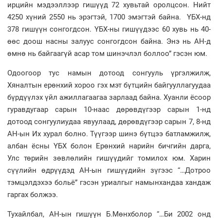
ирцийн мэдээллээр гишүүд 72 хувьтай оролцсон. Нийт
4250 хүний 2550 нь эрэгтэй, 1700 эмэгтэй байна. ҮБХ-нд
378 гишүүн сонгогдсон. ҮБХ-ны гишүүдээс 60 хувь нь 40-
өөс доош насны залуус сонгогдсон байна. Энэ нь АН-д
өмнө нь байгаагүй асар том шинэчлэл боллоо” гэсэн юм.
Одоогоор тус намын дотоод сонгууль үргэлжилж,
Хяналтын ерөнхий хороо гэх мэт бүтцийн байгууллагуудаа
бүрдүүлэх үйл ажиллагаагаа зарлаад байна. Хуанли ёсоор
гуравдугаар сарын 10-наас дөрөвдүгээр сарын 1-нд
дотоод сонгуулиудаа явуулаад, дөрөвдүгээр сарын 7, 8-нд
АН-ын Их хурал болно. Түүгээр шинэ бүтцээ батламжилж,
албан ёсны ҮБХ болон Ерөнхий нарийн бичгийн дарга,
Улс төрийн зөвлөлийн гишүүдийг томилох юм. Харин
сүүлийн өдрүүдэд АН-ын гишүүдийн зүгээс “…Дотроо
тэмцэлдэхээ больё” гэсэн уриалгыг намынхандаа хандаж
гаргах болжээ.
Тухайлбал, АН-ын гишүүн Б.Мөнхболор “…Би 2002 онд