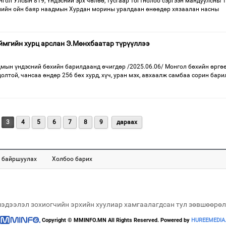
нгол Улсын 819, Үндэсний эрх чөлөө, тусгаар тогтнолоо сэргээн мандуулсны 1
лийн ойн баяр наадмын Хурдан морины уралдаан өнөөдөр хязаалан насны
ймгийн хурц арслан Э.Мөнхбаатар түрүүллээ
дмын үндэсний бөхийн барилдаанд өчигдөр /2025.06.06/ Монгол бөхийн өргө
цолтой, чансаа өндөр 256 бөх хурд, хүч, уран мэх, авхаалж самбаа сорин бари
3
4
5
6
7
8
9
дараах
 байршуулах
Холбоо барих
мэдээлэл зохиогчийн эрхийн хуулиар хамгаалагдсан тул зөвшөөрөл
Copyright © MMINFO.MN All Rights Reserved. Powered by
HUREEMEDIA