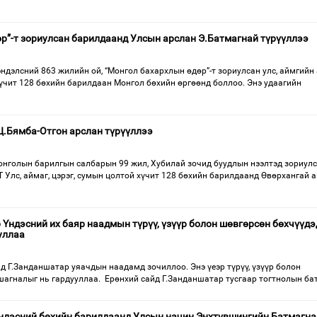
р”-т зориулсан барилдаанд Улсын арслан Э.Батмагнай түрүүллээ
ндэлсний 863 жилийн ой, “Монгол бахархлын өдөр”-т зориулсан улс, аймгийн 
хүчит 128 бөхийн барилдаан Монгол бөхийн өргөөнд боллоо. Энэ удаагийн
Ц.Бямба-Отгон арслан түрүүллээ
онголын барилгын салбарын 99 жил, Хубилай зочид буудлын нээлтэд зориул
с, аймаг, цэрэг, сумын цолтой хүчит 128 бөхийн барилдаанд Өвөрхангай 
Үндэсний их баяр наадмын түрүү, үзүүр болон шөвгөрсөн бөхчүүдэ
уллаа
д Г.Занданшатар уяачдын наадамд зочиллоо. Энэ үеэр түрүү, үзүүр болон
шагналыг нь гардууллаа. Ерөнхий сайд Г.Занданшатар тусгаар тогтнолын бат
ндэсний бөхийн барилдаанд Улсын начин Энхтүвшингийн Батмагна