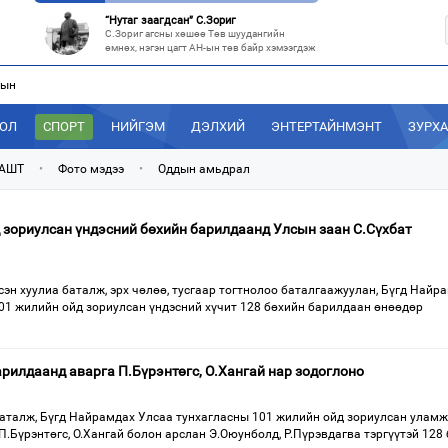
“Нутаг заагдсан” С.Зориг
С.Зориг агсны хөшөө Төв шуудангийн
өмнөх, нэгэн цагт АН-ын төв байр хэмээгдэж
лын
МАН-ын 50 настнууд Хөвсгөлд, 40 настнууд нь Хэнтийд “хуралджэ
Энэ зуны туршид монголчууд эдийн засгийн
хямралыг утгаар нь эдэлсээр
ДОЛ
СПОРТ
НИЙГЭМ
ДЭЛХИЙ
ЭНТЕРТАЙНМЭНТ
ЗУРХ
Эрх зүйн үндэслэл нь тодорхойгүй “гадаад элч нарын” томилгоо
Сүүлийн үед Улаанбаатар болон аймгуудаас
 АШТ
•
Фото мэдээ
•
Оддын амьдрал
дэлхийн хотуудад биет төлөөлөгч
“С.Зоригийн талбай” болгочих, Хотын дарга аа?
 зориулсан үндэсний бөхийн барилдаанд Улсын заан С.Сүхбат
Төв шуудангийн урдах талбайд өнөөдрийг
хүртэл 27 жил байрласан С.Зориг
эн хуулиа баталж, эрх чөлөө, тусгаар тогтнолоо баталгаажуулан, Бүгд Найр
101 жилийн ойд зориулсан үндэсний хүчит 128 бөхийн барилдаан өнөөдөр
арилдаанд аварга П.Бүрэнтөгс, О.Хангай нар зодоглоно
баталж, Бүгд Найрамдах Улсаа тунхагласны 101 жилийн ойд зориулсан улам
.Бүрэнтөгс, О.Хангай болон арслан Э.Оюунболд, Р.Пүрэвдагва тэргүүтэй 128 