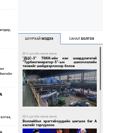
алдар,
ШУУРХАЙ
МЭДЭЭ
САНАЛ
БОЛГОХ
4 цагийн өмнө өмнө
"ДЦС-3” ТӨХК-ийн нэн шаардлагатай
“Турбингенератор-5”-ын шинэчлэлийн
төсвийг шийдвэрлэхээр болов
сан
аймгийн
д
4 цагийн өмнө өмнө
алгаа,
Воллейбол эрэгтэйчүүдийн шигшээ баг А
хэсгийг тэргүүллээ
й