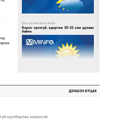
14,
4 цагийн өмнө өмнө
Бороо орохгүй, өдөртөө 30-32 хэм дулаан
байна
өнд
лдлаа.
1 өдрийн өмнө өмнө
Ноцтой зөрчил гаргасан автобусны
жолоочийг ажлаас нь чөлөөлжээ
ДЭЭШЭЭ БУЦАХ
гүй хуулбарлах хориотой.
.