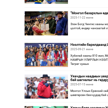
“Монгол бахархлын өдө
2025-11-22 өмнө
Эзэн Богд Чингис хааны мэ
цолтой, өндөр чансаатай 
Нээлтийн барилдаанд 
2025-09-21 өмнө
Хубилай хааны 810 жил, М
НАМРЫН УЛИРЛЫН НЭЭЛТ Ул
Төгрөг сумын
Уяачдын наадмын үеэр 
бай шагналыг нь гарду
2025-07-15 өмнө
Монгол Улсын Ерөнхий сай
шөвгөрсөн бөхчүүдэд бай 
Улсын баяр наадмын Ү