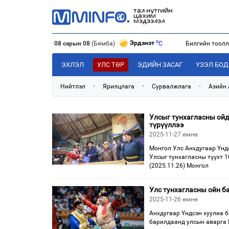
o
Эрдэнэт
C
08 сарын 08
(Бямба)
Билгийн тоол
o
Улаанбаатар
C
o
Дархан
C
ЭХЛЭЛ
УЛС ТӨР
ЭДИЙН ЗАСАГ
ҮЗЭЛ БО
o
Эрдэнэт
C
Нийтлэл
•
Ярилцлага
•
Сурвалжлага
•
Азийн
Улсыг тунхагласны ойд
түрүүллээ
2025-11-27 өмнө
Монгол Улс Анхдугаар Үндс
Улсыг тунхагласны түүхт 
(2025.11.26) Монгол
Улс тунхагласны ойн б
2025-11-26 өмнө
Анхдугаар Үндсэн хуулиа 
барилдаанд улсын аварга П