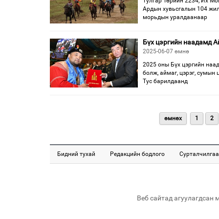
Тулгар Төрийн 2234, Их Мо
Ардын хувьсгалын 104 жи
морьдын уралдаанаар
Бүх цэргийн наадамд А
2025-06-07 өмнө
2025 оны Бүх цэргийн наа
болж, аймаг, цэрэг, сумын 
Тус барилдаанд
өмнөх
1
2
Бидний тухай
Редакцийн бодлого
Сурталчилгаа
Веб сайтад агуулагдсан 