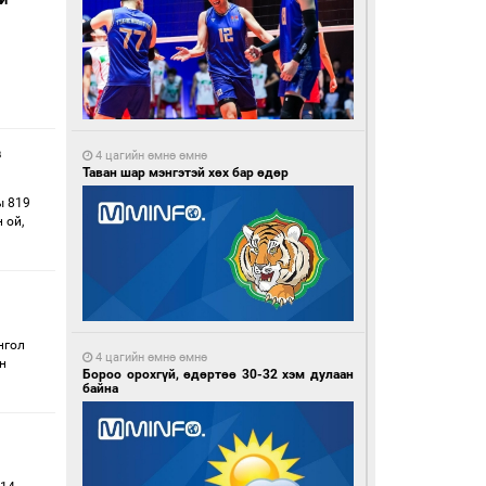
в
4 цагийн өмнө өмнө
Таван шар мэнгэтэй хөх бар өдөр
ы 819
 ой,
нгол
4 цагийн өмнө өмнө
н
Бороо орохгүй, өдөртөө 30-32 хэм дулаан
байна