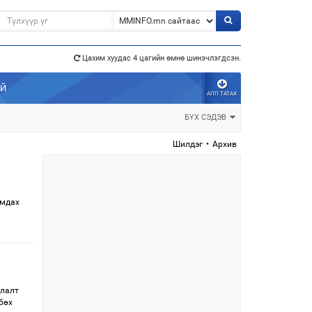
Цахим хуудас 4 цагийн өмнө шинэчлэгдсэн.
э”
АЙ
АПП ТАТАХ
БҮХ СЭДЭВ
Шилдэг
•
Архив
амдах
жлалт
бөх