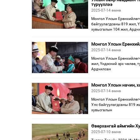
түрүүллээ
2025-07-14 өмнө
Монгол Улсын Ерөнхийлөгч 
байгуулагдсаны 819 жил, Ү
хувьсгалын 104 жил, Ардч
Монгол Улсын Ерөнхийл
2025-07-14 өмнө
Монгол Улсын Ерөнхийлөгч
жил, Үндэсний эрх чөлөө, 
Ардчилсан
Монгол Улсын начин, х
2025-07-14 өмнө
Монгол Улсын Ерөнхийлөгч
Улс байгуулагдсаны 819 жи
хувьсгалын
Өвөрхангай аймгийн Ху
2025-07-10 өмнө