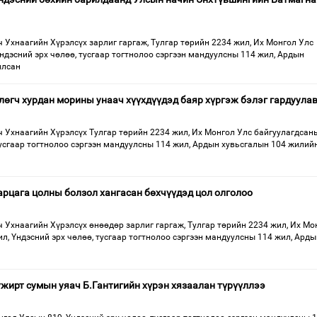
Ухнаагийн Хүрэлсүх зарлиг гаргаж, Тулгар төрийн 2234 жил, Их Монгол Улс
ндэсний эрх чөлөө, тусгаар тогтнолоо сэргээн мандуулсны 114 жил, Ардын
илсан
өгч хурдан морины унаач хүүхдүүдэд баяр хүргэж бэлэг гардуула
 Ухнаагийн Хүрэлсүх Тулгар төрийн 2234 жил, Их Монгол Улс байгуулагдсан
тусгаар тогтнолоо сэргээн мандуулсны 114 жил, Ардын хувьсгалын 104 жилийн
арцага цолны болзол хангасан бөхчүүдэд цол олголоо
 Ухнаагийн Хүрэлсүх өнөөдөр зарлиг гаргаж, Тулгар төрийн 2234 жил, Их Мо
л, Үндэсний эрх чөлөө, тусгаар тогтнолоо сэргээн мандуулсны 114 жил, Арды
жирт сумын уяач Б.Гантигийн хүрэн хязаалан түрүүллээ