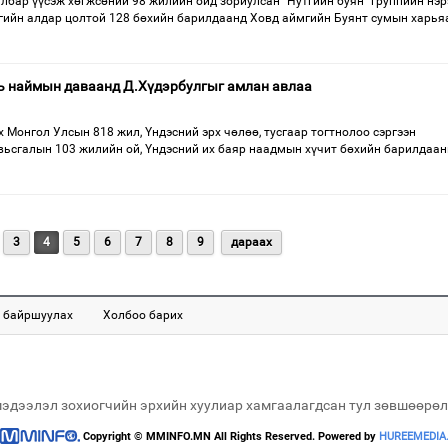
лбар үүсэж хөгжсөний 98 жилийн ойд зориулсан "Нутгийн буян" группийн нэ
гийн алдар цолтой 128 бөхийн барилдаанд Ховд аймгийн Буянт сумын харьяа
ь наймын даваанд Д.Хүдэрбулгыг амлан авлаа
х Монгол Улсын 818 жил, Үндэсний эрх чөлөө, тусгаар тогтнолоо сэргээн
вьсгалын 103 жилийн ой, Үндэсний их баяр наадмын хүчит бөхийн барилдаа
3
4
5
6
7
8
9
дараах
 байршуулах
Холбоо барих
мэдээлэл зохиогчийн эрхийн хуулиар хамгаалагдсан тул зөвшөөрөл
Copyright © MMINFO.MN All Rights Reserved. Powered by
HUREEMEDIA