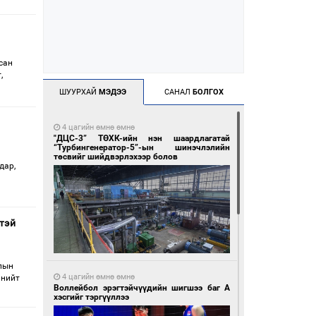
сан
,
ШУУРХАЙ
МЭДЭЭ
САНАЛ
БОЛГОХ
4 цагийн өмнө өмнө
"ДЦС-3” ТӨХК-ийн нэн шаардлагатай
“Турбингенератор-5”-ын шинэчлэлийн
төсвийг шийдвэрлэхээр болов
дар,
үтэй
лын
4 цагийн өмнө өмнө
 нийт
Воллейбол эрэгтэйчүүдийн шигшээ баг А
хэсгийг тэргүүллээ