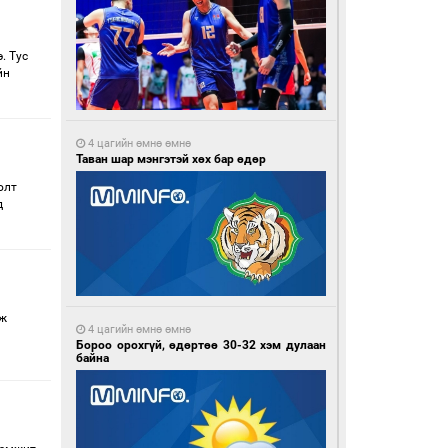
. Тус
йн
4 цагийн өмнө өмнө
Таван шар мэнгэтэй хөх бар өдөр
олт
д
ьж
4 цагийн өмнө өмнө
Бороо орохгүй, өдөртөө 30-32 хэм дулаан
байна