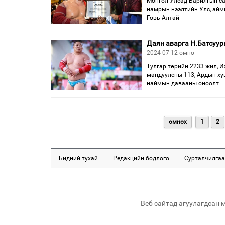
Монгол Улсад Барилгын са
намрын нээлтийн Улс, айм
Говь-Алтай
Даян аварга Н.Батсуур
2024-07-12 өмнө
Тулгар төрийн 2233 жил, И
мандуулсны 113, Ардын ху
наймын давааны оноолт
өмнөх
1
2
Бидний тухай
Редакцийн бодлого
Сурталчилгаа
Веб сайтад агуулагдсан 