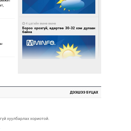
рэмжит
т,
4 цагийн өмнө өмнө
Бороо орохгүй, өдөртөө 30-32 хэм дулаан
байна
ны
1 өдрийн өмнө өмнө
Ноцтой зөрчил гаргасан автобусны
жолоочийг ажлаас нь чөлөөлжээ
ДЭЭШЭЭ БУЦАХ
гүй хуулбарлах хориотой.
.