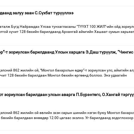
даанд залуу заан С.Сүхбат түрүүллээ
баталж Бүгд Найрамдах Улсаа тунхагласаны “ТҮҮХТ 100 ЖИЛ”-ийн ойд зориул
цолтой хүчит 128 бөхийн барилдаанд Архангай аймгийн Хашаат сумын харьяат
р”-т зориулсан барилдаанд Улсын харцага Э.Даш түрүүлж, “Чингис
элсний 862 жилийн ой, “Монгол бахархлын өдөр”-т зориулсан улс, аймгийн ал
үчит 128 бөхийн барилдаан Монгол бөхийн өргөөнд боллоо. Энэ удаагийн
т зориулсан барилдаан улсын аварга П.Бүрэнтөгс, О.Хангай тэргү
дэлсний 862 жилийн ой өвлийн эхэн сарын шинийн нэгэн буюу Монгол бахарх
 бөхийн барилдаан өнөөдөр 12.00 цагаас эхэлнэ. Уг барилдаанд зодоглохоор