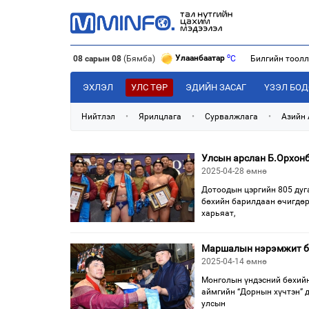
o
Улаанбаатар
C
08 сарын 08
(Бямба)
Билгийн тоол
o
Дархан
C
o
Эрдэнэт
C
ЭХЛЭЛ
УЛС ТӨР
ЭДИЙН ЗАСАГ
ҮЗЭЛ БО
Нийтлэл
•
Ярилцлага
•
Сурвалжлага
•
Азийн
Улсын арслан Б.Орхонб
2025-04-28 өмнө
Дотоодын цэргийн 805 дуга
бөхийн барилдаан өчигдөр
харьяат,
Маршалын нэрэмжит ба
2025-04-14 өмнө
Монголын үндэсний бөхийн
аймгийн “Дорнын хүчтэн” 
улсын