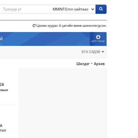
Цахим хуудас 4 цагийн өмнө шинэчлэгдсэн.
АЙ
э”
АПП ТАТАХ
БҮХ СЭДЭВ
Шилдэг
•
Архив
128
сумын
од
нгол