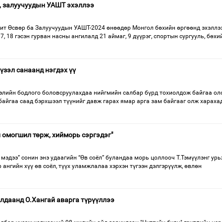
, залуучуудын УАШТ эхэллээ
т Өсвөр ба Залуучуудын УАШТ-2024 өнөөдөр Монгол бөхийн өргөөнд эхэллээ
, 18 гэсэн гурван насны ангилалд 21 аймаг, 9 дүүрэг, спортын сургууль, бөхи
 үзэл санаанд нэгдэх үү
лэлийн бодлого боловсруулахдаа нийгмийн салбар бүрд тохиолдож байгаа ол
байгаа саад бэрхшээл түүнийг давж гарах ямар арга зам байгааг олж хараха
 омогшил төрж, хийморь сэргэдэг"
дээ” сонин энэ удаагийн “Өв соёл” буландаа морь цоллооч Т.Тэмүүлэнг ур
ангийн хүү өв соёл, түүх уламжлалаа хэрхэн түгээн дэлгэрүүлж, өвлөн
лдаанд О.Хангай аварга түрүүллээ