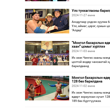
Улс тунхагласны барил
2024-11-27 өмнө
Анхдугаар үндсэн хуулиа 
Улс, аймаг, цэрэг, сумын 
"Алдар"
“Монгол бахархлын өдө
хаан” цомыг хүртлээ
2024-11-03 өмнө
Их эзэн Чингис хааны мэнд
цолтой өндөр чансаатай х
барилдаанд
Монгол бахархлын өдөр
128 бөх барилдана
2024-11-02 өмнө
Их эзэн Чингис хааны мэн
өдөрт зориулсан хүчит 128
189 бөх бүртгүүлжээ.