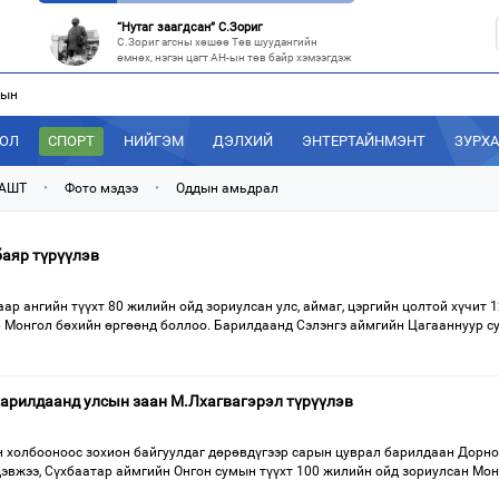
“С.Зоригийн талбай” болгочих, Хотын дарга аа?
Төв шуудангийн урдах талбайд өнөөдрийг
хүртэл 27 жил байрласан С.Зориг
“Нутаг заагдсан” С.Зориг
С.Зориг агсны хөшөө Төв шуудангийн
лын
өмнөх, нэгэн цагт АН-ын төв байр хэмээгдэж
ДОЛ
СПОРТ
НИЙГЭМ
ДЭЛХИЙ
ЭНТЕРТАЙНМЭНТ
ЗУРХ
МАН-ын 50 настнууд Хөвсгөлд, 40 настнууд нь Хэнтийд “хуралджэ
Энэ зуны туршид монголчууд эдийн засгийн
хямралыг утгаар нь эдэлсээр
 АШТ
•
Фото мэдээ
•
Оддын амьдрал
Эрх зүйн үндэслэл нь тодорхойгүй “гадаад элч нарын” томилгоо
Сүүлийн үед Улаанбаатар болон аймгуудаас
дэлхийн хотуудад биет төлөөлөгч
аяр түрүүлэв
“С.Зоригийн талбай” болгочих, Хотын дарга аа?
ар ангийн түүхт 80 жилийн ойд зориулсан улс, аймаг, цэргийн цолтой хүчит 
Төв шуудангийн урдах талбайд өнөөдрийг
хүртэл 27 жил байрласан С.Зориг
 Монгол бөхийн өргөөнд боллоо. Барилдаанд Сэлэнгэ аймгийн Цагааннуур 
рилдаанд улсын заан М.Лхагвагэрэл түрүүлэв
 холбооноос зохион байгуулдаг дөрөвдүгээр сарын цуврал барилдаан Дорн
дэвжээ, Сүхбаатар аймгийн Онгон сумын түүхт 100 жилийн ойд зориулсан Мо