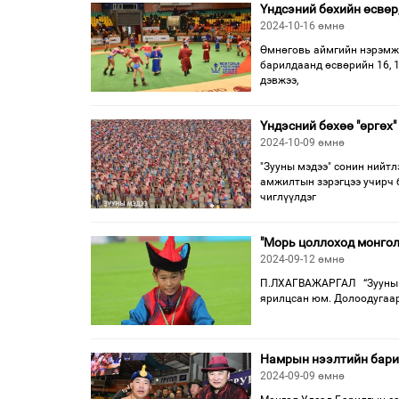
Үндсэний бөхийн өсвөр
2024-10-16 өмнө
Өмнөговь аймгийн нэрэмжи
барилдаанд өсвөрийн 16, 17
дэвжээ,
Үндэсний бөхөө "өргөх"
2024-10-09 өмнө
"Зууны мэдээ" сонин нийт
амжилтын зэрэгцээ учирч 
чиглүүлдэг
"Морь цоллоход монгол
2024-09-12 өмнө
П.ЛХАГВАЖАРГАЛ “Зууны мэ
ярилцсан юм. Долоодугаар 
Намрын нээлтийн бари
2024-09-09 өмнө