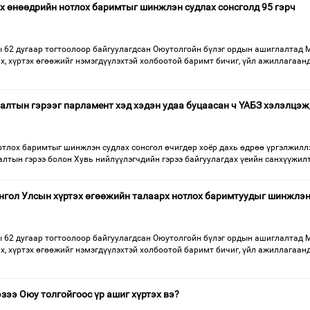
х өнөөдрийн нотлох баримтыг шинжлэн судлах сонсголд 95 гэрч
 62 дугаар тогтоолоор байгуулагдсан Оюутолгойн бүлэг ордын ашиглалтад 
х, хүртэх өгөөжийг нэмэгдүүлэхтэй холбоотой баримт бичиг, үйл ажиллагаан
лалтын гэрээг парламент хэд хэдэн удаа буцаасан ч ҮАБЗ хэлэлцэж
отлох баримтыг шинжлэн судлах сонсгол өчигдөр хоёр дахь өдрөө үргэлжилл
лтын гэрээ болон Хувь нийлүүлэгчдийн гэрээ байгуулагдах үеийн санхүүжилт
нгол Улсын хүртэх өгөөжийн талаарх нотлох баримтуудыг шинжлэ
 62 дугаар тогтоолоор байгуулагдсан Оюутолгойн бүлэг ордын ашиглалтад 
х, хүртэх өгөөжийг нэмэгдүүлэхтэй холбоотой баримт бичиг, үйл ажиллагаан
зээ Оюу толгойгоос үр ашиг хүртэх вэ?