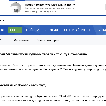
МАН-ын 50 настнууд Хөвсгөлд, 40 настнууд нь Хэнтийд “хуралджэ
Энэ зуны туршид монголчууд эдийн засгийн
хямралыг утгаар нь эдэлсээр
лын
Эрх зүйн үндэслэл нь тодорхойгүй “гадаад элч нарын” томилгоо
Сүүлийн үед Улаанбаатар болон аймгуудаас
дэлхийн хотуудад биет төлөөлөгч
ДОЛ
СПОРТ
НИЙГЭМ
ДЭЛХИЙ
ЭНТЕРТАЙНМЭНТ
ЗУРХ
“С.Зоригийн талбай” болгочих, Хотын дарга аа?
Төв шуудангийн урдах талбайд өнөөдрийг
 АШТ
•
Фото мэдээ
•
Оддын амьдрал
хүртэл 27 жил байрласан С.Зориг
“Нутаг заагдсан” С.Зориг
сан Малчны тухай хуулийн хэрэгжилт 20 хувьтай байна
С.Зориг агсны хөшөө Төв шуудангийн
өмнөх, нэгэн цагт АН-ын төв байр хэмээгдэж
ө аж ахуйн байнгын хорооны өчигдрийн хуралдаанаар Малчны тухай хуулийн 
ий хяналтын сонсгол явууллаа. Энэ хуулийг 2024 оны зургаадугаар сард бую
өсөлтэй холбоотой зөрчлүүд
орооноос зохион байгуулж буй нийслэлийн 2024-2026 оны төсвийн зарцуулал
үдийн хэрэгжилт холбогдох хууль тогтоомжид нийцсэн байдлын талаарх ерөн