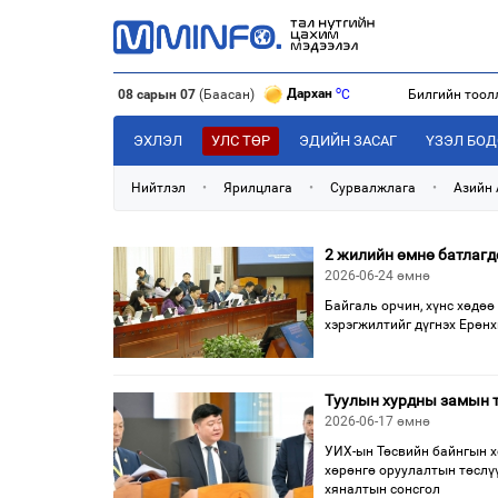
o
Дархан
C
08 сарын 07
(Баасан)
Билгийн тоол
o
Эрдэнэт
C
o
Улаанбаатар
C
ЭХЛЭЛ
УЛС ТӨР
ЭДИЙН ЗАСАГ
ҮЗЭЛ БО
Нийтлэл
•
Ярилцлага
•
Сурвалжлага
•
Азийн
2 жилийн өмнө батлагд
2026-06-24 өмнө
Байгаль орчин, хүнс хөдө
хэрэгжилтийг дүгнэх Ерөнх
Туулын хурдны замын т
2026-06-17 өмнө
УИХ-ын Төсвийн байнгын х
хөрөнгө оруулалтын төслү
хяналтын сонсгол