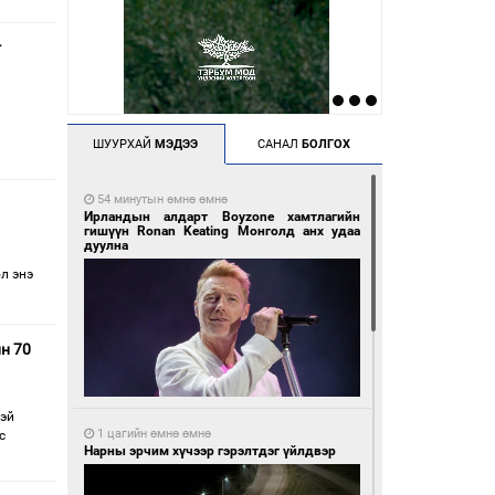
г
ШУУРХАЙ
МЭДЭЭ
САНАЛ
БОЛГОХ
54 минутын өмнө өмнө
Ирландын алдарт Boyzone хамтлагийн
гишүүн Ronan Keating Монголд анх удаа
дуулна
л энэ
н 70
тэй
1 цагийн өмнө өмнө
с
Нарны эрчим хүчээр гэрэлтдэг үйлдвэр