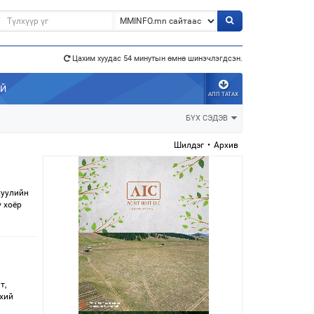
э”
Цахим хуудас 54 минутын өмнө шинэчлэгдсэн.
АЙ
АПП ТАТАХ
БҮХ СЭДЭВ
Шилдэг
•
Архив
хуулийн
у хоёр
т,
хий