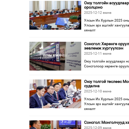
Оюу толгойн асуудлаар
оролцоно
2025-12-12 өмнө
Улсын Их Хурлын 2025 оны
Улсын эрх ашгийг хангуула
хяналт
Сонсгол: Хөрөнгө оруу
зөвлөмж хүргүүлсэн
2025-12-11 өмнө
Оюу толгойн асуудлаарх н
Сонсголоор хөрөнгө оруула
Оюу толгой төслөөс Мо
судална
2025-12-10 өмнө
Улсын Их Хурлын 2025 оны
Улсын эрх ашгийг хангуула
хяналт
Сонсгол: Монголчууд хэ
2025-12-09 өмнө