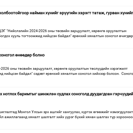
холбоотойгоор найман хүнийг эрүүгийн хэрэгт татаж, гурван хүний
Г "Нийслэлийн 2024-2026 оны төсвийн зарцуулалт, хөрөнгө оруулалтын
богдох хууль тогтоомжид нийцсэн байдал" ерөнхий хяналтын сонсгол өчигдөр
сонсгол өнөөдөр болно
-2026 оны төсвийн зарцуулалт, хөрөнгө оруулалтын төслүүдийн хэрэгжилт
д нийцсэн байдал" сэдэвт ерөнхий хяналтын сонсгол хийхээр болсон. Сонсго
х нотлох баримтыг шинжлэн судлах сонсголд дуудагдсан гэрчүүдий
иглалтад Монгол Улсын эрх ашгийг хангуулах, хүртэх өгөөжийг нэмэгдүүлэх
йл ажиллагаанд хяналт шалгалт хийх үүрэг бүхий хянан шалгах түр хорооноо