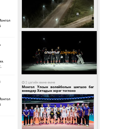
Монгол
д
,
ээ.
,
н
2 цагийн өмнө өмнө
Монгол Улсын волейболын шигшээ баг
өнөөдөр Хятадын эсрэг тоглоно
Монгол
д