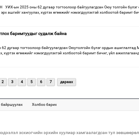
 УИХ-ын 2025 оны 62 дугаар тогтоолоор байгуулагдсан Оюу толгойн бүлэг
рх ашгийг хангуулах, хүртэх өгөөжийг нэмэгдүүлэхтэй холбоотой баримт бич
тлох баримтуудыг судалж байна
 62 дугаар тогтоолоор байгуулагдсан Оюутолгойн бүлэг ордын ашиглалтад 
х, хүртэх өгөөжийг нэмэгдүүлэхтэй холбоотой баримт бичиг, үйл ажиллагаан
2
3
4
5
6
7
дараах
 байршуулах
Холбоо барих
мэдээлэл зохиогчийн эрхийн хуулиар хамгаалагдсан тул зөвшөөрөл