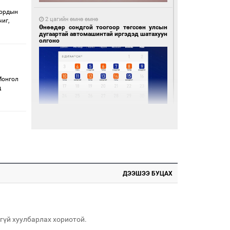
 ордын
2 цагийн өмнө өмнө
иг,
Өнөөдөр сондгой тоогоор төгссөн улсын
дугаартай автомашинтай иргэдэд шатахуун
олгоно
Монгол
д
2 цагийн өмнө өмнө
УИХ-ын дарга С.Бямбацогт Сутай хайрхны
тэнгэрийг тахих тахилгад оролцлоо
ДЭЭШЭЭ БУЦАХ
гүй хуулбарлах хориотой.