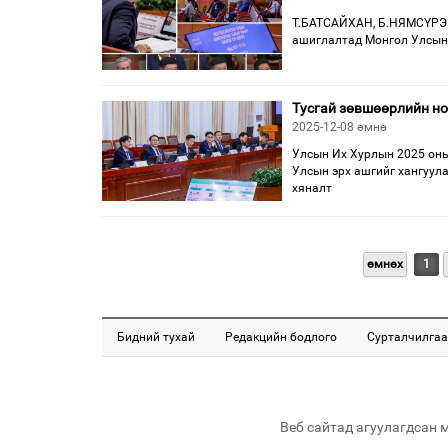
Т.БАТСАЙХАН, Б.НЯМСҮРЭН
ашиглалтад Монгол Улсын э
Тусгай зөвшөөрлийн но
2025-12-08 өмнө
Улсын Их Хурлын 2025 оны
Улсын эрх ашгийг хангуула
хяналт
өмнөх
1
Бидний тухай
Редакцийн бодлого
Сурталчилгаа
Веб сайтад агуулагдсан 