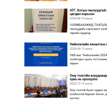
АТГ: Хотын төслүүдтэй 
цагдан хорьсон
2026-06-16 өмнө
Ч.БЯМБАХАЖИД, Т.БАТЦЭЦЭ
төслүүдийн хэрэгжилт хол
төрийн ордонд
Нийслэлийн хяналтын 
2026-06-15 өмнө
УИХ-аас "Нийслэлийн 2024
холбогдох хууль тогтоомжи
сарын
Оюу толгойн асуудлаар
хувь нь оролцлоо
2025-12-13 өмнө
Оюу толгой бүлэг ордын аш
холбоотой баримт бичиг, ү
нотлох