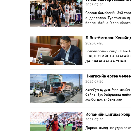
2026-07-20
Сагсан бөмбөгийн 3х3 төрл
өндөрлөлөө. Тус тэмцээнд
болсон байна. Улаанбаата
Л.Энх-Амгалан:Хүнийг 
2026-07-20
Боловсролын сайд Л.Энх
ГЭДЭГ ҮГИЙГ САНААРАЙ ЗА
ДАРВАГАРААСАА УНАЖ
Чингисийн өргөн чөлөө
2026-07-20
Хан-Уул дүүрэг, Чингисийн
байна. Тус байршилд нийс
холбогдох албаныхан
Испанийн шигшээ хоёр 
2026-07-20
Дөрвөн жилд нэг удаа зох