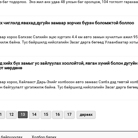
баг тодорлоо. Энэ жил анх удаа 48 улсын баг оролцож, 104 тоглолт гараха
лх чиглэлд явахад дугуйн замаар зорчих бүрэн боломжтой боллоо
аар хороо Бэлхээс Сэлхийн эцэс хүртэлх 4.4 км авто замын хучилтын ажил 95
лжилж байна. Тус байршилд нийслэлийн Засаг дарга бөгөөд Улаанбаатар хот
 хийх бүх замыг ус зайлуулах хоолойтой, явган хүний болон дугуйн
рт мөрдөнө
аар хороо, Хайлааст Дарь-Эхийг холбосон авто замаас Сэлбэ дэд төвтэй хол
эн байгуулалт үргэлжилж байна. Тус байршилд нийслэлийн Засаг дарга бөгөө
1
12
13
14
15
16
17
дараах
 байршуулах
Холбоо барих