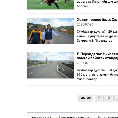
аваргаар Испанийн шигшээ 
болсон
Хотын төвөөс Бэлх, Сэ
2026-07-20
Сүхбаатар дүүргийн 20 дуг
хувийн гүйцэтгэлтэй үргэ
Захирагч Б.Пүрэвдагва
Б.Пүрэвдагва: Нийслэлд
замтай байлгах станда
2026-07-20
Сүхбаатар дүүргийн 13 дуг
960 метр авто замын бүтэ
Улаанбаатар
өмнөх
9
10
1
Бидний тухай
Редакцийн бодлого
Сурталчилгаа