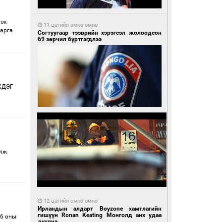
олж
11 цагийн өмнө өмнө
варга
Согтуугаар тээврийн хэрэгсэл жолоодсон
69 зөрчил бүртгэгдлээ
ХДЭГ
илж
12 цагийн өмнө өмнө
Ирландын алдарт Boyzone хамтлагийн
гишүүн Ronan Keating Монголд анх удаа
26 оны
дуулна