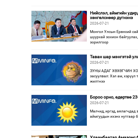
Нийслэл, аймгийн удир
хөнгөлснөөр дүгнэнэ
2026-07-21
Монгол Улсын Ерөнхий сай
шуурхай зохион байгуулах,
зорилгоор
Таван шар мэнгэтэй ул
2026-07-21
ЗУНЫ АДАГ ХӨХӨГЧИН ХО
засуулвал: Хэл ам, хэрүүл 
жилтнээ
Бороо орно, өдөртөө 23
2026-07-21
Малчид, иргэд, аялагчдад 
аймгуудын ихэнх нутгаар б
Улаанбаатар Амазонс ба