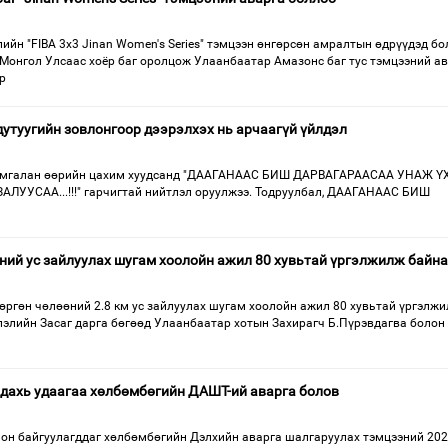
ийн "FIBA 3x3 Jinan Women's Series" тэмцээн өнгөрсөн амралтын өдрүүдэд б
 Монгол Улсаас хоёр баг оролцож Улаанбаатар Амазонс баг тус тэмцээний а
р
дутуугийн зовлонгоор дээрэлхэх нь арчаагүй үйлдэл
-Амгалан өөрийн цахим хуудсанд "ДААГАНААС БИШ ДАРВАГАРААСАА УНАЖ Ү
ЛУУСАА...!!!" гарчигтай нийтлэл оруулжээ. Тодруулбал, ДААГАНААС БИШ
ний ус зайлуулах шугам хоолойн ажил 80 хувьтай үргэлжилж байна
 өргөн чөлөөний 2.8 км ус зайлуулах шугам хоолойн ажил 80 хувьтай үргэлж
лэлийн Засаг дарга бөгөөд Улаанбаатар хотын Захирагч Б.Пүрэвдагва болон
дахь удаагаа хөлбөмбөгийн ДАШТ-ий аварга болов
ион байгуулагддаг хөлбөмбөгийн Дэлхийн аварга шалгаруулах тэмцээний 20