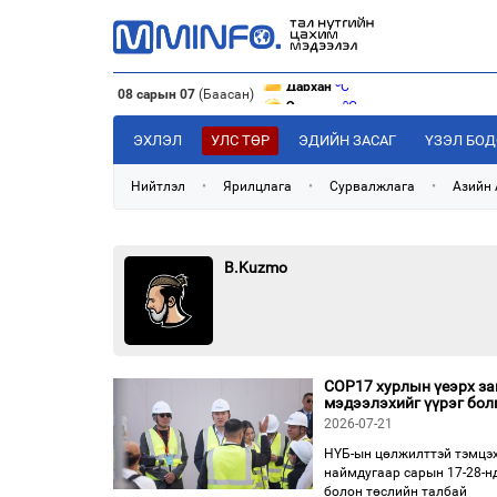
o
Эрдэнэт
C
08 сарын 07
(Баасан)
o
Улаанбаатар
C
o
Дархан
C
ЭХЛЭЛ
УЛС ТӨР
ЭДИЙН ЗАСАГ
ҮЗЭЛ БО
Нийтлэл
•
Ярилцлага
•
Сурвалжлага
•
Азийн
B.Kuzmo
COP17 хурлын үеэрх за
мэдээлэхийг үүрэг бол
2026-07-21
НҮБ-ын цөлжилттэй тэмцэх
наймдугаар сарын 17-28-нд
болон төслийн талбай