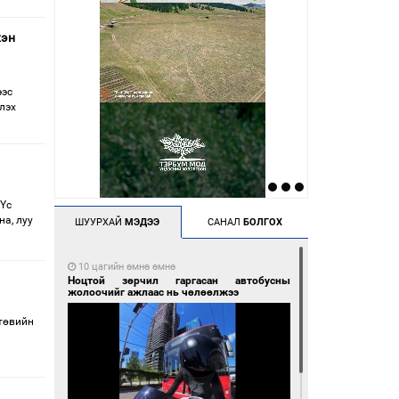
хэн
ээс
лэх
Үс
на, луу
ШУУРХАЙ
МЭДЭЭ
САНАЛ
БОЛГОХ
10 цагийн өмнө өмнө
Ноцтой зөрчил гаргасан автобусны
жолоочийг ажлаас нь чөлөөлжээ
 төвийн