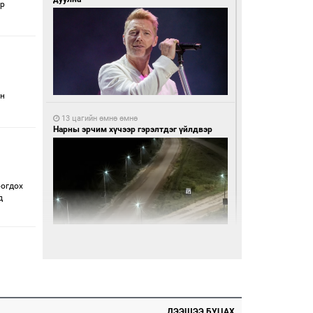
ар
ын
13 цагийн өмнө өмнө
Нарны эрчим хүчээр гэрэлтдэг үйлдвэр
богдох
д
13 цагийн өмнө өмнө
Монгол Улсын волейболын шигшээ баг
өнөөдөр Хятадын эсрэг тоглоно
ДЭЭШЭЭ БУЦАХ