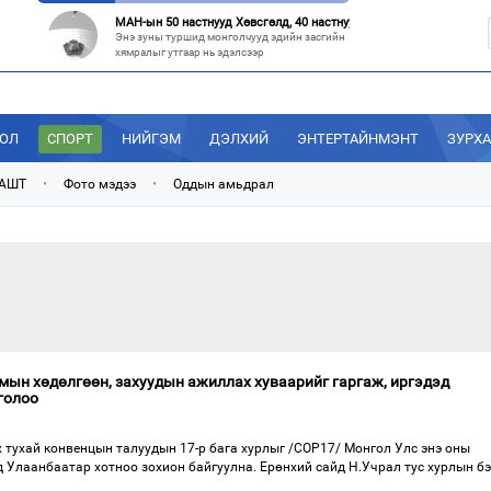
МАН-ын 50 настнууд Хөвсгөлд, 40 настнууд нь Хэнтийд “хуралджэ
Энэ зуны туршид монголчууд эдийн засгийн
хямралыг утгаар нь эдэлсээр
Эрх зүйн үндэслэл нь тодорхойгүй “гадаад элч нарын” томилгоо
Сүүлийн үед Улаанбаатар болон аймгуудаас
дэлхийн хотуудад биет төлөөлөгч
ДОЛ
СПОРТ
НИЙГЭМ
ДЭЛХИЙ
ЭНТЕРТАЙНМЭНТ
ЗУРХ
“С.Зоригийн талбай” болгочих, Хотын дарга аа?
 АШТ
•
Фото мэдээ
•
Оддын амьдрал
Төв шуудангийн урдах талбайд өнөөдрийг
хүртэл 27 жил байрласан С.Зориг
“Нутаг заагдсан” С.Зориг
С.Зориг агсны хөшөө Төв шуудангийн
өмнөх, нэгэн цагт АН-ын төв байр хэмээгдэж
мын хөдөлгөөн, захуудын ажиллах хуваарийг гаргаж, иргэдэд
голоо
 тухай конвенцын талуудын 17-р бага хурлыг /СОР17/ Монгол Улс энэ оны
 Улаанбаатар хотноо зохион байгуулна. Ерөнхий сайд Н.Учрал тус хурлын бэ