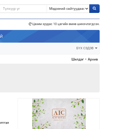
э”
Цахим хуудас 10 цагийн өмнө шинэчлэгдсэн.
АЙ
БҮХ СЭДЭВ
Шилдэг
•
Архив
лтгэл