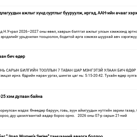
длагуудын ажлыг хүнд суртлыг бууруулж, иргэд, ААН-ийн ачааг хэр
д Н.Учрал 2026–2027 оны өвөл, хаврын бэлтгэл ажлыг улсын хэмжээнд эртн
 эрсдэлийг урьдчилан тооцоолон, бодитой арга хэмжээ шуурхай авч хэрэгжүү
аан бич өдөр
НЬ САРЫН БИЛГИЙН ТООЛЛЫН 7 ТАВАН ШАР МЭНГЭТЭЙ УЛААН БИЧ ӨДӨР 
тэмцэл ирнэ. Өдрийн наран ургах, шингэх цаг нь: 5:15-20:42. Тухайн өдөр хулга
-25 хэм дулаан байна
зориулсан мэдээ: Өнөөдөр баруун, говь, зүүн аймгуудын нутгийн зарим газар,
ороо, дуу цахилгаантай аадар бороо орно. 2026 оны 07-р сарын 21-ний
г "Jinan Women's Series" тэмцээний аварга боллоо