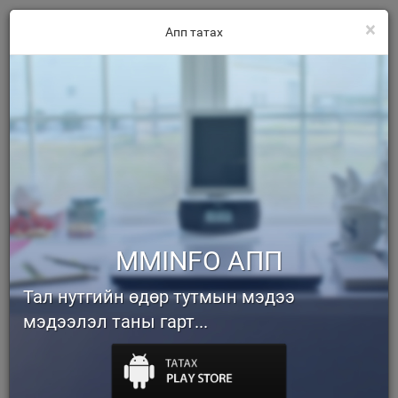
×
Апп татах
MMINFO АПП
Тал нутгийн өдөр тутмын мэдээ
мэдээлэл таны гарт...