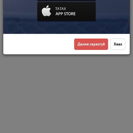
Дахиж харахгүй
Хаах