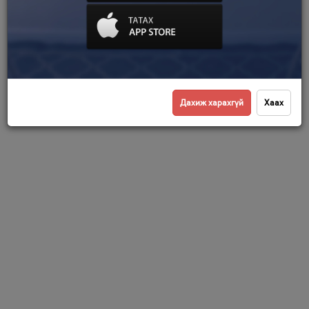
Дахиж харахгүй
Хаах