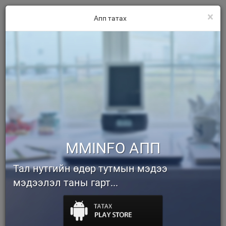
×
Апп татах
MMINFO АПП
Тал нутгийн өдөр тутмын мэдээ
мэдээлэл таны гарт...