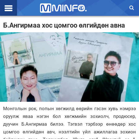
Эхлэл
Б.Ангирмаа хос цомгоо өлгийдөн авна
Цаг агаар
Валют ханш
Улс төр
Эдийн засаг
Үзэл бодол
Спорт
Монголын рок, попын хөгжилд өөрийн гэсэн хувь нэмрээ
Нийгэм
оруулж яваа нэгэн бол хөгжмийн зохиолч, продюсер,
Дэлхий
дуучин Б.Ангирмаа билээ. Тэгвэл тэрбээр өнөөдөр хос
цомгоо өлгийдөн авч, нээлтийн үйл ажиллагаа зохион
Энтертайнмэнт