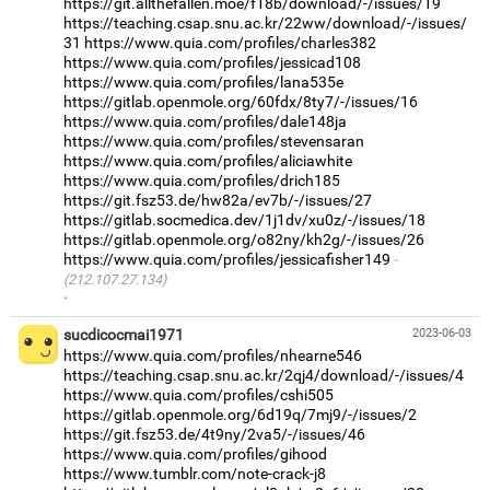
https://git.allthefallen.moe/f18b/download/-/issues/19
https://teaching.csap.snu.ac.kr/22ww/download/-/issues/
31
https://www.quia.com/profiles/charles382
https://www.quia.com/profiles/jessicad108
https://www.quia.com/profiles/lana535e
https://gitlab.openmole.org/60fdx/8ty7/-/issues/16
https://www.quia.com/profiles/dale148ja
https://www.quia.com/profiles/stevensaran
https://www.quia.com/profiles/aliciawhite
https://www.quia.com/profiles/drich185
https://git.fsz53.de/hw82a/ev7b/-/issues/27
https://gitlab.socmedica.dev/1j1dv/xu0z/-/issues/18
https://gitlab.openmole.org/o82ny/kh2g/-/issues/26
https://www.quia.com/profiles/jessicafisher149
(212.107.27.134)
·
sucdicocmai1971
2023-06-03
https://www.quia.com/profiles/nhearne546
https://teaching.csap.snu.ac.kr/2qj4/download/-/issues/4
https://www.quia.com/profiles/cshi505
https://gitlab.openmole.org/6d19q/7mj9/-/issues/2
https://git.fsz53.de/4t9ny/2va5/-/issues/46
https://www.quia.com/profiles/gihood
https://www.tumblr.com/note-crack-j8