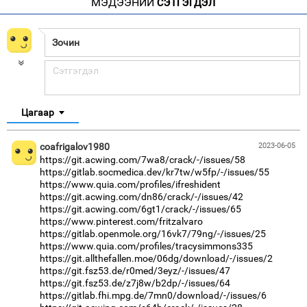
МЭДЭЭНИЙ
СЭТГЭГДЭЛ
Цагаар
coafrigalov1980
2023-06-05
https://git.acwing.com/7wa8/crack/-/issues/58
https://gitlab.socmedica.dev/kr7tw/w5fp/-/issues/55
https://www.quia.com/profiles/ifreshident
https://git.acwing.com/dn86/crack/-/issues/42
https://git.acwing.com/6gt1/crack/-/issues/65
https://www.pinterest.com/fritzalvaro
https://gitlab.openmole.org/16vk7/79ng/-/issues/25
https://www.quia.com/profiles/tracysimmons335
https://git.allthefallen.moe/06dg/download/-/issues/2
https://git.fsz53.de/r0med/3eyz/-/issues/47
https://git.fsz53.de/z7j8w/b2dp/-/issues/64
https://gitlab.fhi.mpg.de/7mn0/download/-/issues/6