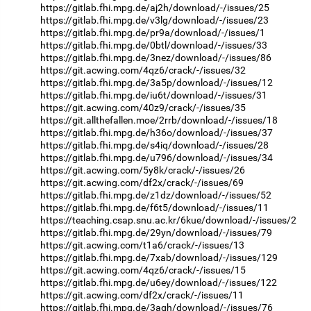
https://gitlab.fhi.mpg.de/aj2h/download/-/issues/25
https://gitlab.fhi.mpg.de/v3lg/download/-/issues/23
https://gitlab.fhi.mpg.de/pr9a/download/-/issues/1
https://gitlab.fhi.mpg.de/0btl/download/-/issues/33
https://gitlab.fhi.mpg.de/3nez/download/-/issues/86
https://git.acwing.com/4qz6/crack/-/issues/32
https://gitlab.fhi.mpg.de/3a5p/download/-/issues/12
https://gitlab.fhi.mpg.de/iu6t/download/-/issues/31
https://git.acwing.com/40z9/crack/-/issues/35
https://git.allthefallen.moe/2rrb/download/-/issues/18
https://gitlab.fhi.mpg.de/h36o/download/-/issues/37
https://gitlab.fhi.mpg.de/s4iq/download/-/issues/28
https://gitlab.fhi.mpg.de/u796/download/-/issues/34
https://git.acwing.com/5y8k/crack/-/issues/26
https://git.acwing.com/df2x/crack/-/issues/69
https://gitlab.fhi.mpg.de/z1dz/download/-/issues/52
https://gitlab.fhi.mpg.de/f6t5/download/-/issues/11
https://teaching.csap.snu.ac.kr/6kue/download/-/issues/2
https://gitlab.fhi.mpg.de/29yn/download/-/issues/79
https://git.acwing.com/t1a6/crack/-/issues/13
https://gitlab.fhi.mpg.de/7xab/download/-/issues/129
https://git.acwing.com/4qz6/crack/-/issues/15
https://gitlab.fhi.mpg.de/u6ey/download/-/issues/122
https://git.acwing.com/df2x/crack/-/issues/11
https://gitlab.fhi.mpg.de/3agh/download/-/issues/76