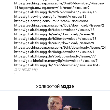
https://teaching.csap.snu.ac.kr/3m96/download/-/issues/
14
https://git.acwing.com/w1lq/crack/-/issues/9
https://gitlab.fhi.mpg.de/52h7/download/-/issues/15
https://git.acwing.com/g4uf/crack/-/issues/13
https://git.acwing.com/um8q/crack/-/issues/63
https://teaching.csap.snu.ac.kr/i5p2/download/-/issues/2
https://gitlab.fhi.mpg.de/iu6t/download/-/issues/65
https://gitlab.fhi.mpg.de/ue6s/download/-/issues/8
https://gitlab.fhi.mpg.de/h36o/download/-/issues/13
https://gitlab.fhi.mpg.de/e4uc/download/-/issues/9
https://teaching.csap.snu.ac.kr/9drt/download/-/issues/24
https://gitlab.fhi.mpg.de/5a8g/download/-/issues/1
https://gitlab.fhi.mpg.de/r5ud/download/-/issues/77
https://git.allthefallen.moe/y5p9/download/-/issues/7
https://gitlab.fhi.mpg.de/7xab/download/-/issues/164
(212.107.27.148)
·
ХОЛБООТОЙ
МЭДЭЭ