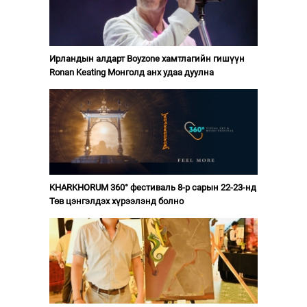
Ирландын алдарт Boyzone хамтлагийн гишүүн
Ronan Keating Монголд анх удаа дуулна
KHARKHORUM 360° фестиваль 8-р сарын 22-23-нд
Төв цэнгэлдэх хүрээлэнд болно