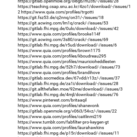
https://gitlab.openmole.org/ol8gb/m2c6/-/issues/28
https://teaching.csap.snu.ac.kr/4zo1/download/-/issues/1
2
https://www.quia.com/profiles/trgotti
https://git.fsz53.de/q2nnq/on31/-/issues/18
https://git.acwing.com/lm1q/crack/-/issues/53
https://gitlab.fhi.mpg.de/0ulo/download/-/issues/42
https://www.quia.com/profiles/brooke114f
https://git.acwing.com/3s80/crack/-/issues/69
https://gitlab.fhi.mpg.de/r5ud/download/-/issues/6
https://www.quia.com/profiles/brown1175
https://www.quia.com/profiles/kboudreau295
https://www.quia.com/profiles/mauricioheddlesten
https://gitlab.fhi.mpg.de/52h7/download/-/issues/73
https://www.quia.com/profiles/brandihove
https://gitlab.socmedica.dev/67vdd/r13z/-/issues/37
https://gitlab.fhi.mpg.de/za1i/download/-/issues/28
https://git.allthefallen.moe/92me/download/-/issues/3
https://gitlab.fhi.mpg.de/4mjl/download/-/issues/76
https://www.pinterest.com/britaaqil
https://www.quia.com/profiles/shanevonk
https://gitlab.openmole.org/v06i3/54vz/-/issues/22
https://www.quia.com/profiles/caitlinmi219
https://www.tumblr.com/fabfilter-pro-keygen-gt
https://www.quia.com/profiles/laurahawkins
https://gitlab.fhi.mpg.de/p15r/download/-/issues/11