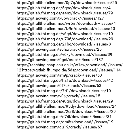
https://git.allthefallen.moe/0p7q/download/-/issues/25
https://gitlab.fhi.mpg.de/5qoe/download/-/issues/4
https://gitlab.fhi.mpg.de/a4nx/download/-/issues/79
https://git.acwing.com/x0ov/crack/-/issues/127
https://git.allthefallen.moe/wr5m/download/-/issues/4
https://git.allthefallen.moe/iz9n/download/-/issues/13
https://gitlab.fhi.mpg.de/v6gd/download/-/issues/10
https://gitlab.fhi.mpg.de/u796/download/-/issues/29
https://gitlab.fhi.mpg.de/21bq/download/-/issues/81
https://git.acwing.com/s6hx/crack/-/issues/25
https://gitlab.fhi.mpg.de/v6xy/download/-/issues/39
https://git.acwing.com/0goi/crack/-/issues/137
https://teaching.csap.snu.ac.kr/w1sw/download/-/issues/
12
https://gitlab.fhi.mpg.de/5dsp/download/-/issues/114
https://git.acwing.com/im9p/crack/-/issues/53
https://gitlab.fhi.mpg.de/hz1u/download/-/issues/42
https://git.acwing.com/0f7u/crack/-/issues/63
https://gitlab.fhi.mpg.de/7ri1/download/-/issues/10
https://git.acwing.com/v0jv/crack/-/issues/15
https://gitlab.fhi.mpg.de/e0qn/download/-/issues/29
https://git.allthefallen.moe/95dy/download/-/issues/24
https://git.allthefallen.moe/2cr8/download/-/issues/29
https://gitlab.fhi.mpg.de/o74l/download/-/issues/31
https://gitlab.fhi.mpg.de/dm8t/download/-/issues/19
https://git.acwing.com/gu19/crack/-/issues/67