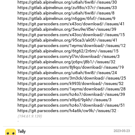
https://gitlab.alpinelinux.org/ui6ah/6wi8/-/issues/30
https://gitlab.alpinelinux.org/zu98o/r37r/-/issues/33
https://gitlab.alpinelinux.org/ui6ah/6wi8/-/issues/8
https://gitlab.alpinelinux.org/n6ggw/6fxf/-/issues/9
https://git.parscoders.com/x43oc/download/-/issues/41
https://gitlab.alpinelinux.org/5wu9e/il5e/-/issues/39
https://git.parscoders.com/x43oc/download/-/issues/15
https://gitlab.alpinelinux.org/95ca3/ak0f/-/issues/41
https://git.parscoders.com/1eyms/download/-/issues/12
https://gitlab.alpinelinux.org/6tg62/2r6m/-/issues/15
https://git.parscoders.com/yl7in/download/-/issues/3
https://gitlab.alpinelinux.org/jc6pv/j8b1/-/issues/32
https://git.parscoders.com/8j9qo/download/-/issues/19
https://gitlab.alpinelinux.org/ui6ah/6wi8/-/issues/24
https://git.parscoders.com/3m3ck/download/-/issues/25
https://git.parscoders.com/k993l/download/-/issues/52
https://git.parscoders.com/1eyms/download/-/issues/28
https://git.parscoders.com/hz4o7/download/-/issues/39
https://git.parscoders.com/s9lyd/9pkh/-/issues/3
https://git.parscoders.com/hz4o7/download/-/issues/51
https://git.parscoders.com/h4a6k/cw9k/-/issues/32
(194.61.9.139)
·
Telly
2023-05-23