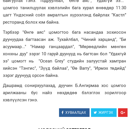
байгуулах гэнэ. Тодруулбал, “Өнгө аяс”, “Удахгүй ээ...”
цомгоо танилцуулах хэвлэлийн бага хурал өнөөдөр 11:30
Зурхай
цагт Үндэсний соёл амралтын хүрээлэнд байрлах “Кастл”
ресторанд болох юм байна.
Тэрбээр "Өнгө аяс" цомогтоо бага насандаа зохиосон
дуунуудаа багтаасан аж. Тухайлбал, "Чиний харцанд", "Би
асуумаар..." "Намар ганцаардал", "Мөрөөдлийн мөнгөн
хонхны дуу" зэрэг 10 гаруй дуунууд нь багтсан бол "Удахгүй
ээ" цомогт нь "Ocean Grey" студийн залуустай хамтран
хийсэн "Тэнгис", "Зүүд байлаа", "Өө Barry", "Ирмэх төдийд"
зэрэг дуунууд орсон байна.
Дашрамд сонирхуулахад, дуучин Б.Ангирмаа хос цомгоо
арилжааны бус найз нөхдөдөө бэлэглэх зорилгоор
хэвлүүлсэн гэнэ.
ХУВААЛЦАХ
ЖИРГЭХ