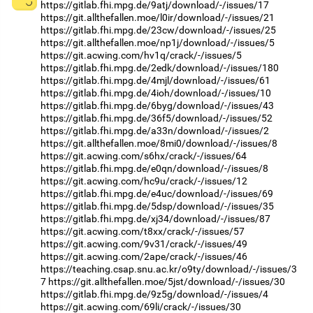
https://gitlab.fhi.mpg.de/9atj/download/-/issues/17
https://git.allthefallen.moe/l0ir/download/-/issues/21
https://gitlab.fhi.mpg.de/23cw/download/-/issues/25
https://git.allthefallen.moe/np1j/download/-/issues/5
https://git.acwing.com/hv1q/crack/-/issues/5
https://gitlab.fhi.mpg.de/2edk/download/-/issues/180
https://gitlab.fhi.mpg.de/4mjl/download/-/issues/61
https://gitlab.fhi.mpg.de/4ioh/download/-/issues/10
https://gitlab.fhi.mpg.de/6byg/download/-/issues/43
https://gitlab.fhi.mpg.de/36f5/download/-/issues/52
https://gitlab.fhi.mpg.de/a33n/download/-/issues/2
https://git.allthefallen.moe/8mi0/download/-/issues/8
https://git.acwing.com/s6hx/crack/-/issues/64
https://gitlab.fhi.mpg.de/e0qn/download/-/issues/8
https://git.acwing.com/hc9u/crack/-/issues/12
https://gitlab.fhi.mpg.de/e4uc/download/-/issues/69
https://gitlab.fhi.mpg.de/5dsp/download/-/issues/35
https://gitlab.fhi.mpg.de/xj34/download/-/issues/87
https://git.acwing.com/t8xx/crack/-/issues/57
https://git.acwing.com/9v31/crack/-/issues/49
https://git.acwing.com/2ape/crack/-/issues/46
https://teaching.csap.snu.ac.kr/o9ty/download/-/issues/3
7
https://git.allthefallen.moe/5jst/download/-/issues/30
https://gitlab.fhi.mpg.de/9z5g/download/-/issues/4
https://git.acwing.com/69li/crack/-/issues/30