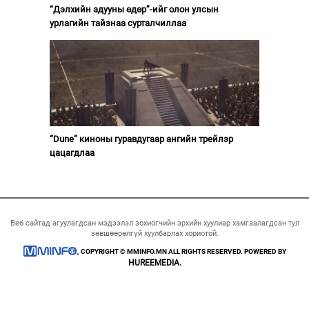
“Дэлхийн адууны өдөр”-ийг олон улсын
урлагийн тайзнаа сурталчиллаа
“Dune” киноны гуравдугаар ангийн трейлэр
цацагдлаа
Веб сайтад агуулагдсан мэдээлэл зохиогчийн эрхийн хуулиар хамгаалагдсан тул
зөвшөөрөлгүй хуулбарлах хориотой.
COPYRIGHT © MMINFO.MN ALL RIGHTS RESERVED. POWERED BY
HUREEMEDIA.