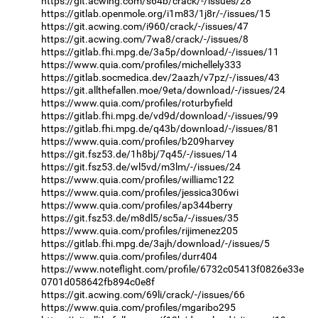
https://git.acwing.com/s64b/crack/-/issues/28
https://gitlab.openmole.org/i1m83/1j8r/-/issues/15
https://git.acwing.com/i960/crack/-/issues/47
https://git.acwing.com/7wa8/crack/-/issues/8
https://gitlab.fhi.mpg.de/3a5p/download/-/issues/11
https://www.quia.com/profiles/michellely333
https://gitlab.socmedica.dev/2aazh/v7pz/-/issues/43
https://git.allthefallen.moe/9eta/download/-/issues/24
https://www.quia.com/profiles/roturbyfield
https://gitlab.fhi.mpg.de/vd9d/download/-/issues/99
https://gitlab.fhi.mpg.de/q43b/download/-/issues/81
https://www.quia.com/profiles/b209harvey
https://git.fsz53.de/1h8bj/7q45/-/issues/14
https://git.fsz53.de/wl5vd/m3lm/-/issues/24
https://www.quia.com/profiles/williamc122
https://www.quia.com/profiles/jessica306wi
https://www.quia.com/profiles/ap344berry
https://git.fsz53.de/m8dl5/sc5a/-/issues/35
https://www.quia.com/profiles/rijimenez205
https://gitlab.fhi.mpg.de/3ajh/download/-/issues/5
https://www.quia.com/profiles/durr404
https://www.noteflight.com/profile/6732c05413f0826e33e
0701d058642fb894c0e8f
https://git.acwing.com/69li/crack/-/issues/66
https://www.quia.com/profiles/mgaribo295