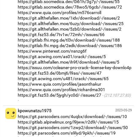
https://gitlab.socmedica.dev/0i61h/3g7y/-/issues/55
https://gitlab.socmedica.dev/78wo5/6gcb/-/issues/72
https://www.quia.com/profiles/m576carroll
https://git.allthefallen.moe/1idv/download/-/issues/2
https://git.allthefallen.moe/6uzy/download/-/issues/25
https://git.allthefallen.moe/5zb0/download/-/issues/2
https://git.fsz53.de/7tv1w/72mh/-/issues/66
https://gitlab.fhi.mpg.de/tl3v/download/-/issues/188
https://gitlab.fhi.mpg.de/2edk/download/-/issues/186
https://www.pinterest.com/nsnzg6f
https://git.acwing.com/as01/crack/-/issues/5
https://git.allthefallen.moe/ih9f/download/-/issues/5
https://issuu.com/ccleaner-pro-crack--license-key-downlo4p
https://git.fsz53.de/0bmj6/l9as/-/issues/47
https://git.acwing.com/u481/crack/-/issues/65
https://www.quia.com/profiles/jasonthakur
https://www.quia.com/profiles/richardma301
https://git.fsz53.de/5jygh/yc0d/-/issues/27
(212.107.27.83)
·
kpowunatzu1975
2023-05-29
https://git.parscoders.com/4uqbx/download/-/issues/10
https://gitlab.alpinelinux.org/l9jww/r2d9/-/issues/15
https://git.parscoders.com/1zwp2/download/-/issues/50
https://git.parscoders.com/s9lyd/9pkh/-/issues/19