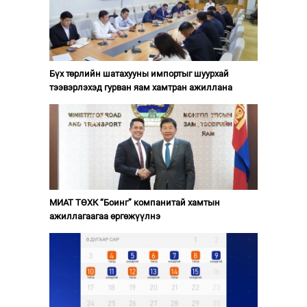
Бүх төрлийн шатахууны импортыг шуурхай
тээвэрлэхэд гурван яам хамтран ажиллана
МИАТ ТӨХК “Боинг” компанитай хамтын
ажиллагаагаа өргөжүүлнэ