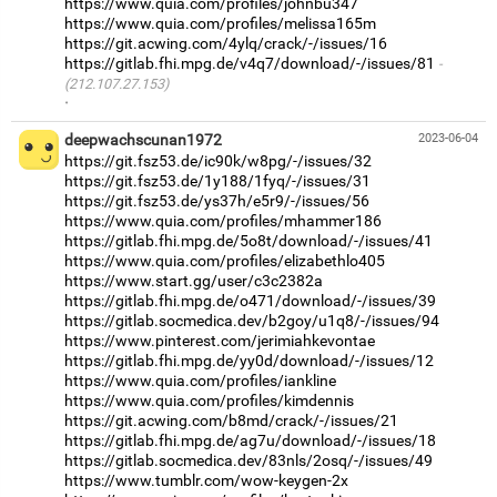
https://www.quia.com/profiles/johnbu347
https://www.quia.com/profiles/melissa165m
https://git.acwing.com/4ylq/crack/-/issues/16
https://gitlab.fhi.mpg.de/v4q7/download/-/issues/81
(212.107.27.153)
·
deepwachscunan1972
2023-06-04
https://git.fsz53.de/ic90k/w8pg/-/issues/32
https://git.fsz53.de/1y188/1fyq/-/issues/31
https://git.fsz53.de/ys37h/e5r9/-/issues/56
https://www.quia.com/profiles/mhammer186
https://gitlab.fhi.mpg.de/5o8t/download/-/issues/41
https://www.quia.com/profiles/elizabethlo405
https://www.start.gg/user/c3c2382a
https://gitlab.fhi.mpg.de/o471/download/-/issues/39
https://gitlab.socmedica.dev/b2goy/u1q8/-/issues/94
https://www.pinterest.com/jerimiahkevontae
https://gitlab.fhi.mpg.de/yy0d/download/-/issues/12
https://www.quia.com/profiles/iankline
https://www.quia.com/profiles/kimdennis
https://git.acwing.com/b8md/crack/-/issues/21
https://gitlab.fhi.mpg.de/ag7u/download/-/issues/18
https://gitlab.socmedica.dev/83nls/2osq/-/issues/49
https://www.tumblr.com/wow-keygen-2x