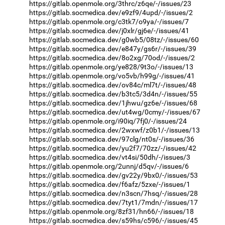
https://gitlab.openmole.org/3thrc/z6qe/-/issues/23
https://gitlab.socmedica.dev/e9zf9/4upd/-/issues/2
https://gitlab.openmole.org/c3tk7/o9ya/-/issues/7
https://gitlab.socmedica.dev/j0xlr/gj6e/-/issues/41
https://gitlab.socmedica.dev/g0wb5/08tz/-/issues/60
https://gitlab.socmedica.dev/e847y/gs6r/-/issues/39
https://gitlab.socmedica.dev/8o2xg/70od/-/issues/2
https://gitlab.openmole.org/ye828/9t3o/-/issues/13
https://gitlab.openmole.org/vo5vb/h99g/-/issues/41
https://gitlab.socmedica.dev/ov84c/ml7t/-/issues/48
https://gitlab.socmedica.dev/b3tc5/3d4n/-/issues/55
https://gitlab.socmedica.dev/1jhwu/gz6e/-/issues/68
https://gitlab.socmedica.dev/ut4wg/0cmy/-/issues/67
https://gitlab.openmole.org/i90iq/7fj0/-/issues/24
https://gitlab.socmedica.dev/2wxwf/z0b1/-/issues/13
https://gitlab.socmedica.dev/97clg/nt0s/-/issues/36
https://gitlab.socmedica.dev/yu2f7/70zz/-/issues/42
https://gitlab.socmedica.dev/vt4si/50dh/-/issues/3
https://gitlab.openmole.org/2unnj/d5qv/-/issues/6
https://gitlab.socmedica.dev/gv22y/9bx0/-/issues/53
https://gitlab.socmedica.dev/f6afz/5zxe/-/issues/1
https://gitlab.socmedica.dev/n3scn/7hsq/-/issues/28
https://gitlab.socmedica.dev/7tyt1/7mdn/-/issues/17
https://gitlab.openmole.org/8zf31/hn66/-/issues/18
https://gitlab.socmedica.dev/s59hs/c596/-/issues/45