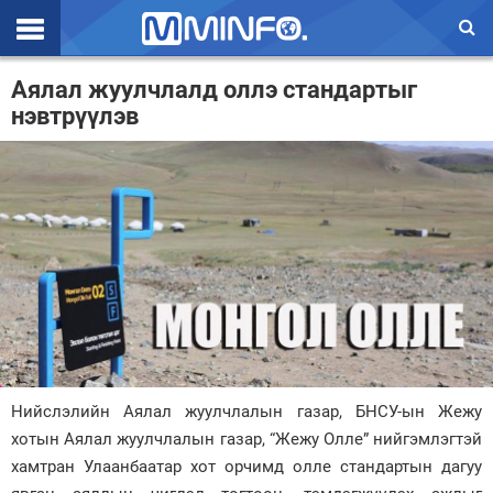
Эхлэл
Аялал жуулчлалд оллэ стандартыг
нэвтрүүлэв
Цаг агаар
Валют ханш
Улс төр
Эдийн засаг
Үзэл бодол
Спорт
Нийгэм
Нийслэлийн Аялал жуулчлалын газар, БНСУ-ын Жежу
Дэлхий
хотын Аялал жуулчлалын газар, “Жежу Олле” нийгэмлэгтэй
хамтран Улаанбаатар хот орчимд олле стандартын дагуу
Энтертайнмэнт