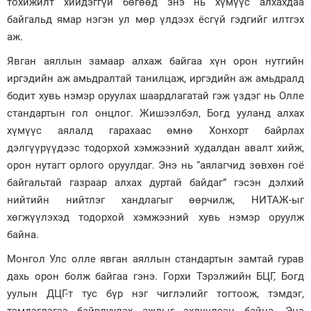
тохижилт хийдэггүй бөгөөд энэ нь хүмүүс алхахдаа
байгальд ямар нэгэн ул мөр үлдээх ёсгүй гэдгийг илтгэх
аж.
Явган аяллын замаар алхаж байгаа хүн орон нутгийн
иргэдийн аж амьдралтай танилцаж, иргэдийн аж амьдралд
бодит хувь нэмэр оруулах шаардлагатай гэж үздэг нь Олле
стандартын гол онцлог. Жишээлбэл, Богд ууланд алхах
хүмүүс аялалд гарахаас өмнө Хонхорт байрлах
дэлгүүрүүдээс тодорхой хэмжээний худалдан авалт хийж,
орон нутагт орлого оруулдаг. Энэ нь “аялагчид зөвхөн гоё
байгальтай газраар алхах дуртай байдаг” гэсэн дэлхий
нийтийн нийтлэг хандлагыг өөрчилж, НИТАЖ-ыг
хөгжүүлэхэд тодорхой хэмжээний хувь нэмэр оруулж
байна.
Монгол Улс олле явган аяллын стандартын замтай гурав
дахь орон болж байгаа гэнэ. Горхи Тэрэлжийн БЦГ, Богд
уулын ДЦГ-т тус бүр нэг чиглэлийг тогтоож, тэмдэг,