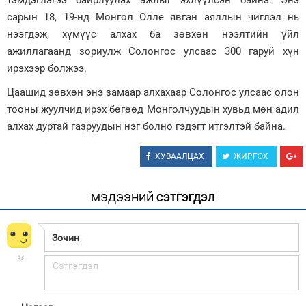
тэмдэглэгээ байрлуулах ажлыг эхлүүлсэн байна. Энэ
сарын 18, 19-нд Монгол Олле явган аяллын чиглэл нь
нээгдэж, хүмүүс алхах ба зөвхөн нээлтийн үйл
ажиллагаанд зориулж Солонгос улсаас 300 гаруй хүн
ирэхээр болжээ.
Цаашид зөвхөн энэ замаар алхахаар Солонгос улсаас олон
тооны жуулчид ирэх бөгөөд Монголчуудын хувьд мөн адил
алхах дуртай газруудын нэг болно гэдэгт итгэлтэй байна.
ХУВААЛЦАХ
ЖИРГЭХ
МЭДЭЭНИЙ
СЭТГЭГДЭЛ