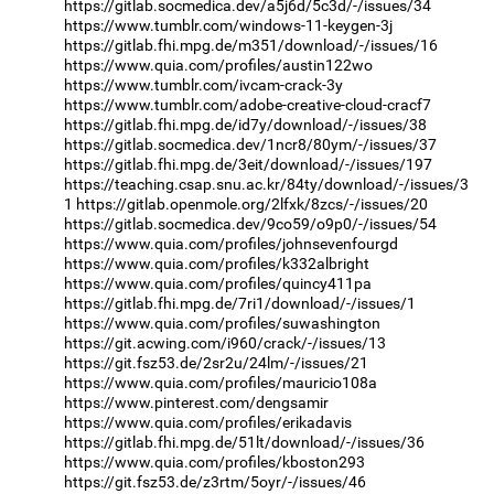
https://gitlab.socmedica.dev/a5j6d/5c3d/-/issues/34
https://www.tumblr.com/windows-11-keygen-3j
https://gitlab.fhi.mpg.de/m351/download/-/issues/16
https://www.quia.com/profiles/austin122wo
https://www.tumblr.com/ivcam-crack-3y
https://www.tumblr.com/adobe-creative-cloud-cracf7
https://gitlab.fhi.mpg.de/id7y/download/-/issues/38
https://gitlab.socmedica.dev/1ncr8/80ym/-/issues/37
https://gitlab.fhi.mpg.de/3eit/download/-/issues/197
https://teaching.csap.snu.ac.kr/84ty/download/-/issues/3
1
https://gitlab.openmole.org/2lfxk/8zcs/-/issues/20
https://gitlab.socmedica.dev/9co59/o9p0/-/issues/54
https://www.quia.com/profiles/johnsevenfourgd
https://www.quia.com/profiles/k332albright
https://www.quia.com/profiles/quincy411pa
https://gitlab.fhi.mpg.de/7ri1/download/-/issues/1
https://www.quia.com/profiles/suwashington
https://git.acwing.com/i960/crack/-/issues/13
https://git.fsz53.de/2sr2u/24lm/-/issues/21
https://www.quia.com/profiles/mauricio108a
https://www.pinterest.com/dengsamir
https://www.quia.com/profiles/erikadavis
https://gitlab.fhi.mpg.de/51lt/download/-/issues/36
https://www.quia.com/profiles/kboston293
https://git.fsz53.de/z3rtm/5oyr/-/issues/46