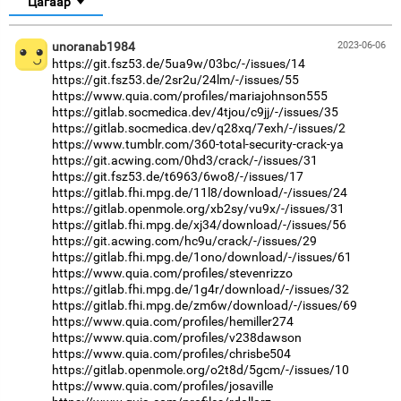
Цагаар
unoranab1984
2023-06-06
https://git.fsz53.de/5ua9w/03bc/-/issues/14
https://git.fsz53.de/2sr2u/24lm/-/issues/55
https://www.quia.com/profiles/mariajohnson555
https://gitlab.socmedica.dev/4tjou/c9jj/-/issues/35
https://gitlab.socmedica.dev/q28xq/7exh/-/issues/2
https://www.tumblr.com/360-total-security-crack-ya
https://git.acwing.com/0hd3/crack/-/issues/31
https://git.fsz53.de/t6963/6wo8/-/issues/17
https://gitlab.fhi.mpg.de/11l8/download/-/issues/24
https://gitlab.openmole.org/xb2sy/vu9x/-/issues/31
https://gitlab.fhi.mpg.de/xj34/download/-/issues/56
https://git.acwing.com/hc9u/crack/-/issues/29
https://gitlab.fhi.mpg.de/1ono/download/-/issues/61
https://www.quia.com/profiles/stevenrizzo
https://gitlab.fhi.mpg.de/1g4r/download/-/issues/32
https://gitlab.fhi.mpg.de/zm6w/download/-/issues/69
https://www.quia.com/profiles/hemiller274
https://www.quia.com/profiles/v238dawson
https://www.quia.com/profiles/chrisbe504
https://gitlab.openmole.org/o2t8d/5gcm/-/issues/10
https://www.quia.com/profiles/josaville