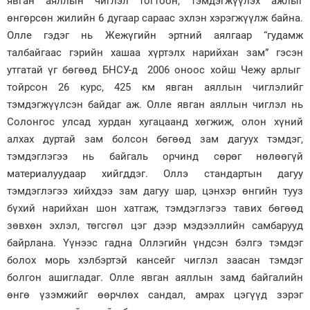
явган аяллын чиглэл тогтоон, тэмдэгжүүлэх ажлыг
өнгөрсөн жилийн 6 дугаар сараас эхлэн хэрэгжүүлж байна.
Зурхай
Олле гэдэг нь Жежүгийн эртний аялгаар “гудамж
талбайгаас гэрийн хашаа хүртэлх нарийхан зам” гэсэн
утгатай үг бөгөөд БНСУ-д 2006 оноос хойш Чежу арлыг
тойрсон 26 курс, 425 км явган аяллын чиглэлийг
тэмдэгжүүлсэн байдаг аж. Олле явган аяллын чиглэл нь
Солонгос улсад хурдан хугацаанд хөгжиж, олон хүний
алхах дуртай зам болсон бөгөөд зам дагуух тэмдэг,
тэмдэглэгээ нь байгаль орчинд сөрөг нөлөөгүй
материалуудаар хийгддэг. Оллэ стандартын дагуу
тэмдэглэгээ хийхдээ зам дагуу шар, цэнхэр өнгийн тууз
бүхий нарийхан шон хатгаж, тэмдэглэгээ тавих бөгөөд
зөвхөн эхлэл, төгсгөл цэг дээр мэдээллийн самбарууд
байрлана. Үүнээс гадна Оллэгийн үндсэн бэлгэ тэмдэг
болох морь хэлбэртэй кансейг чиглэл заасан тэмдэг
болгон ашигладаг. Олле явган аяллын замд байгалийн
өнгө үзэмжийг өөрчлөх сандал, амрах цэгүүд зэрэг