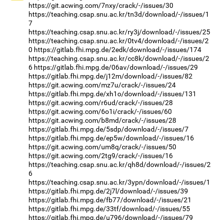
https://git.acwing.com/7nxy/crack/-/issues/30
https://teaching.csap.snu.ac.kr/tn3d/download/-/issues/1
7
https://teaching.csap.snu.ac.kr/ry3j/download/-/issues/25
https://teaching.csap.snu.ac.kr/0tv4/download/-/issues/2
0
https://gitlab.fhi.mpg.de/2edk/download/-/issues/174
https://teaching.csap.snu.ac.kr/cc8k/download/-/issues/2
6
https://gitlab.fhi.mpg.de/06av/download/-/issues/29
https://gitlab.fhi.mpg.de/j12m/download/-/issues/82
https://git.acwing.com/mz7u/crack/-/issues/24
https://gitlab.fhi.mpg.de/xh1o/download/-/issues/131
https://git.acwing.com/r6ud/crack/-/issues/28
https://git.acwing.com/6o1i/crack/-/issues/60
https://git.acwing.com/b8md/crack/-/issues/28
https://gitlab.fhi.mpg.de/5sdp/download/-/issues/7
https://gitlab.fhi.mpg.de/ep5w/download/-/issues/16
https://git.acwing.com/um8q/crack/-/issues/50
https://git.acwing.com/2tg9/crack/-/issues/16
https://teaching.csap.snu.ac.kr/qh8d/download/-/issues/2
6
https://teaching.csap.snu.ac.kr/3ypn/download/-/issues/1
https://gitlab.fhi.mpg.de/2j7l/download/-/issues/39
https://gitlab.fhi.mpg.de/fb77/download/-/issues/21
https://gitlab.fhi.mpg.de/33tf/download/-/issues/55
https://gitlab.fhi.mpg.de/u796/download/-/issues/79