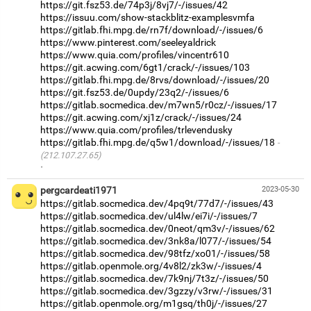
https://git.fsz53.de/74p3j/8vj7/-/issues/42
https://issuu.com/show-stackblitz-examplesvmfa
https://gitlab.fhi.mpg.de/rn7f/download/-/issues/6
https://www.pinterest.com/seeleyaldrick
https://www.quia.com/profiles/vincentr610
https://git.acwing.com/6gt1/crack/-/issues/103
https://gitlab.fhi.mpg.de/8rvs/download/-/issues/20
https://git.fsz53.de/0updy/23q2/-/issues/6
https://gitlab.socmedica.dev/m7wn5/r0cz/-/issues/17
https://git.acwing.com/xj1z/crack/-/issues/24
https://www.quia.com/profiles/trlevendusky
https://gitlab.fhi.mpg.de/q5w1/download/-/issues/18
(212.107.27.65)
·
pergcardeati1971
2023-05-30
https://gitlab.socmedica.dev/4pq9t/77d7/-/issues/43
https://gitlab.socmedica.dev/ul4lw/ei7i/-/issues/7
https://gitlab.socmedica.dev/0neot/qm3v/-/issues/62
https://gitlab.socmedica.dev/3nk8a/l077/-/issues/54
https://gitlab.socmedica.dev/98tfz/xo01/-/issues/58
https://gitlab.openmole.org/4v8l2/zk3w/-/issues/4
https://gitlab.socmedica.dev/7k9nj/7t3z/-/issues/50
https://gitlab.socmedica.dev/3gzzy/v3rw/-/issues/31
https://gitlab.openmole.org/m1gsq/th0j/-/issues/27