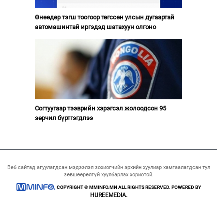
Өнөөдөр тэгш тоогоор төгссөн улсын дугаартай
автомашинтай иргэдэд шатахуун олгоно
Согтуугаар тээврийн хэрэгсэл жолоодсон 95
зөрчил бүртгэгдлээ
Веб сайтад агуулагдсан мэдээлэл зохиогчийн эрхийн хуулиар хамгаалагдсан тул
зөвшөөрөлгүй хуулбарлах хориотой.
COPYRIGHT © MMINFO.MN ALL RIGHTS RESERVED. POWERED BY
HUREEMEDIA.