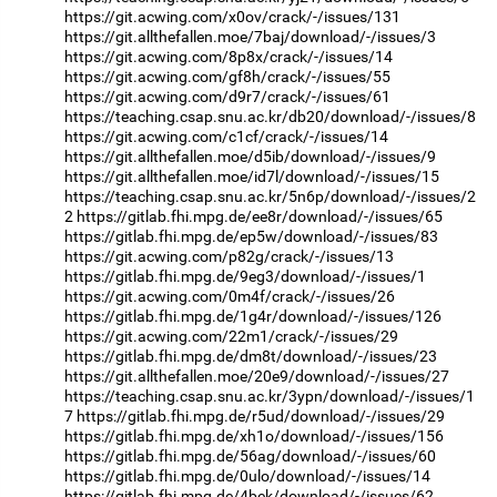
https://git.acwing.com/x0ov/crack/-/issues/131
https://git.allthefallen.moe/7baj/download/-/issues/3
https://git.acwing.com/8p8x/crack/-/issues/14
https://git.acwing.com/gf8h/crack/-/issues/55
https://git.acwing.com/d9r7/crack/-/issues/61
https://teaching.csap.snu.ac.kr/db20/download/-/issues/8
https://git.acwing.com/c1cf/crack/-/issues/14
https://git.allthefallen.moe/d5ib/download/-/issues/9
https://git.allthefallen.moe/id7l/download/-/issues/15
https://teaching.csap.snu.ac.kr/5n6p/download/-/issues/2
2
https://gitlab.fhi.mpg.de/ee8r/download/-/issues/65
https://gitlab.fhi.mpg.de/ep5w/download/-/issues/83
https://git.acwing.com/p82g/crack/-/issues/13
https://gitlab.fhi.mpg.de/9eg3/download/-/issues/1
https://git.acwing.com/0m4f/crack/-/issues/26
https://gitlab.fhi.mpg.de/1g4r/download/-/issues/126
https://git.acwing.com/22m1/crack/-/issues/29
https://gitlab.fhi.mpg.de/dm8t/download/-/issues/23
https://git.allthefallen.moe/20e9/download/-/issues/27
https://teaching.csap.snu.ac.kr/3ypn/download/-/issues/1
7
https://gitlab.fhi.mpg.de/r5ud/download/-/issues/29
https://gitlab.fhi.mpg.de/xh1o/download/-/issues/156
https://gitlab.fhi.mpg.de/56ag/download/-/issues/60
https://gitlab.fhi.mpg.de/0ulo/download/-/issues/14
https://gitlab.fhi.mpg.de/4bek/download/-/issues/62