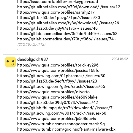
https://issuu.com/fabfilter-pro-keygen-sxad
https://git.allthefallen.moe/v70d/download/-/issues/12
https://www.quia.com/profiles/sarahj217
https://git.fsz53.de/1pbzg/71pc/-/issues/30
https://git.allthefallen.moe/fy3e/download/-/issues/26
https://git.fsz53.de/vj8y9/s1vc/-/issues/46
https://gitlab.socmedica.dev/3c2do/hd40/-/issues/53
https://gitlab.socmedica.dev/t70tj/f06o/-/issues/74
(212.107.27.112)
·
dendoligold1987
2023-06-02
https://www.quia.com/profiles/tbrickley296
https://www.quia.com/profiles/jessica168fo
https://git.acwing.com/01pb/crack/-/issues/30
https://git.fsz53.de/5eqft/f8yy/-/issues/23
https://git.acwing.com/g3vo/crack/-/issues/65
https://www.quia.com/profiles/oliverto
https://www.quia.com/profiles/de509blake
https://git.fsz53.de/09dy0/07lt/-/issues/42
https://gitlab.fhi.mpg.de/rn7f/download/-/issues/7
https://git.acwing.com/w801/crack/-/issues/60
https://www.quia.com/profiles/je508davis
https://www.tumblr.com/zennoposter-crack-9g
https://www.tumblr.com/gridinsoft-anti-malware-cbx