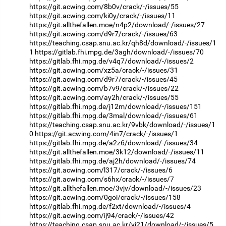
https://git.acwing.com/8b0v/crack/-/issues/55
https://git.acwing.com/ki0y/crack/-/issues/11
https://git.allthefallen.moe/n4p2/download/-/issues/27
https://git.acwing.com/d9r7/crack/-/issues/63
https://teaching.csap.snu.ac.kr/qh8d/download/-/issues/1
1
https://gitlab.fhi.mpg.de/3agh/download/-/issues/70
https://gitlab.fhi.mpg.de/v4q7/download/-/issues/2
https://git.acwing.com/xz5a/crack/-/issues/31
https://git.acwing.com/d9r7/crack/-/issues/45
https://git.acwing.com/b7v9/crack/-/issues/22
https://git.acwing.com/ay2h/crack/-/issues/55
https://gitlab.fhi.mpg.de/j12m/download/-/issues/151
https://gitlab.fhi.mpg.de/3mal/download/-/issues/61
https://teaching.csap.snu.ac.kr/9vbk/download/-/issues/1
0
https://git.acwing.com/4in7/crack/-/issues/1
https://gitlab.fhi.mpg.de/a2z6/download/-/issues/34
https://git.allthefallen.moe/3k12/download/-/issues/11
https://gitlab.fhi.mpg.de/aj2h/download/-/issues/74
https://git.acwing.com/l317/crack/-/issues/6
https://git.acwing.com/s6hx/crack/-/issues/7
https://git.allthefallen.moe/3vjv/download/-/issues/23
https://git.acwing.com/0goi/crack/-/issues/158
https://gitlab.fhi.mpg.de/f2xt/download/-/issues/4
https://git.acwing.com/ij94/crack/-/issues/42
https://teaching.csap.snu.ac.kr/yj21/download/-/issues/5