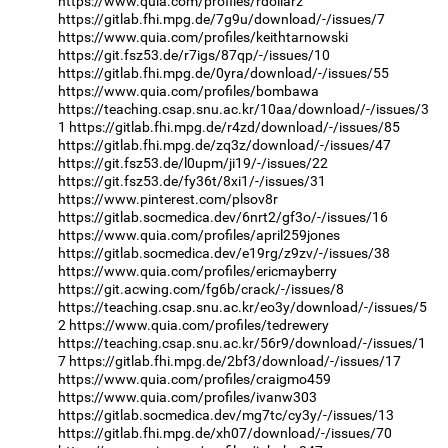
https://www.quia.com/profiles/rdollarz
https://gitlab.fhi.mpg.de/7g9u/download/-/issues/7
https://www.quia.com/profiles/keithtarnowski
https://git.fsz53.de/r7igs/87qp/-/issues/10
https://gitlab.fhi.mpg.de/0yra/download/-/issues/55
https://www.quia.com/profiles/bombawa
https://teaching.csap.snu.ac.kr/10aa/download/-/issues/3
1
https://gitlab.fhi.mpg.de/r4zd/download/-/issues/85
https://gitlab.fhi.mpg.de/zq3z/download/-/issues/47
https://git.fsz53.de/l0upm/ji19/-/issues/22
https://git.fsz53.de/fy36t/8xi1/-/issues/31
https://www.pinterest.com/plsov8r
https://gitlab.socmedica.dev/6nrt2/gf3o/-/issues/16
https://www.quia.com/profiles/april259jones
https://gitlab.socmedica.dev/e19rg/z9zv/-/issues/38
https://www.quia.com/profiles/ericmayberry
https://git.acwing.com/fg6b/crack/-/issues/8
https://teaching.csap.snu.ac.kr/eo3y/download/-/issues/5
2
https://www.quia.com/profiles/tedrewery
https://teaching.csap.snu.ac.kr/56r9/download/-/issues/1
7
https://gitlab.fhi.mpg.de/2bf3/download/-/issues/17
https://www.quia.com/profiles/craigmo459
https://www.quia.com/profiles/ivanw303
https://gitlab.socmedica.dev/mg7tc/cy3y/-/issues/13
https://gitlab.fhi.mpg.de/xh07/download/-/issues/70