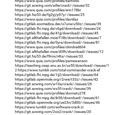
https://www.quia.com/profiles/bartonki
https://git.acwing.com/ai9e/crack/-/issues/32
https://www.quia.com/profiles/erin178br
https://git.fsz53.de/fg2yj/p97y/-/issues/25
https://www.quia.com/profiles/davidaz
https://gitlab.socmedica.dev/s7une/u50z/-/issues/39
https://gitlab.fhi.mpg.de/v6gd/download/-/issues/24
https://gitlab.fhi.mpg.de/41jj/download/-/issues/45
https://git.allthefallen.moe/f18b/download/-/issues/7
https://gitlab.fhi.mpg.de/0yra/download/-/issues/81
https://www.quia.com/profiles/ckindred604
https://git.allthefallen.moe/d3fh/download/-/issues/12
https://git.fsz53.de/f9rox/i4ts/-/issues/33
https://www.quia.com/profiles/pamswanson
https://teaching.csap.snu.ac.kr/ux5f/download/-/issues/1
2
https://www.tumblr.com/total-commander-crack-ef
https://gitlab.fhi.mpg.de/1ij2/download/-/issues/64
https://gitlab.openmole.org/r2rwe/t33z/-/issues/42
https://git.acwing.com/w10a/crack/-/issues/26
https://git.acwing.com/wx3f/crack/-/issues/39
https://www.quia.com/profiles/donnatu278
https://gitlab.fhi.mpg.de/ib56/download/-/issues/61
https://gitlab.openmole.org/ue23n/3d00/-/issues/46
https://www.tumblr.com/software-crack-zi
https://git.acwing.com/2oo2/crack/-/issues/20