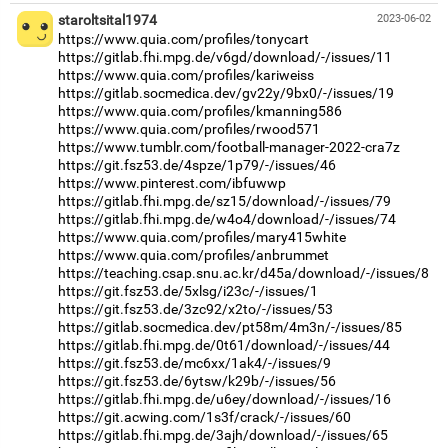
staroltsital1974
2023-06-02
https://www.quia.com/profiles/tonycart
https://gitlab.fhi.mpg.de/v6gd/download/-/issues/11
https://www.quia.com/profiles/kariweiss
https://gitlab.socmedica.dev/gv22y/9bx0/-/issues/19
https://www.quia.com/profiles/kmanning586
https://www.quia.com/profiles/rwood571
https://www.tumblr.com/football-manager-2022-cra7z
https://git.fsz53.de/4spze/1p79/-/issues/46
https://www.pinterest.com/ibfuwwp
https://gitlab.fhi.mpg.de/sz15/download/-/issues/79
https://gitlab.fhi.mpg.de/w4o4/download/-/issues/74
https://www.quia.com/profiles/mary415white
https://www.quia.com/profiles/anbrummet
https://teaching.csap.snu.ac.kr/d45a/download/-/issues/8
https://git.fsz53.de/5xlsg/i23c/-/issues/1
https://git.fsz53.de/3zc92/x2to/-/issues/53
https://gitlab.socmedica.dev/pt58m/4m3n/-/issues/85
https://gitlab.fhi.mpg.de/0t61/download/-/issues/44
https://git.fsz53.de/mc6xx/1ak4/-/issues/9
https://git.fsz53.de/6ytsw/k29b/-/issues/56
https://gitlab.fhi.mpg.de/u6ey/download/-/issues/16
https://git.acwing.com/1s3f/crack/-/issues/60
https://gitlab.fhi.mpg.de/3ajh/download/-/issues/65