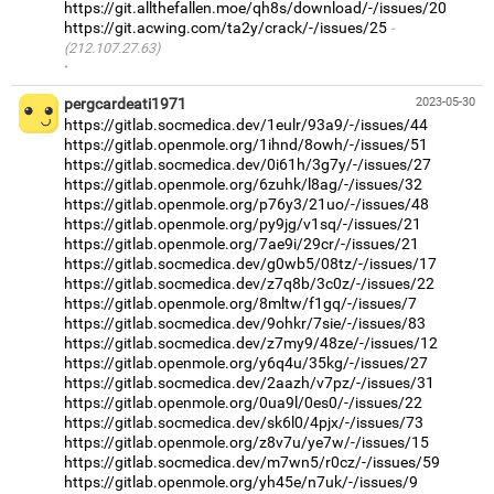
https://git.allthefallen.moe/qh8s/download/-/issues/20
https://git.acwing.com/ta2y/crack/-/issues/25
(212.107.27.63)
·
pergcardeati1971
2023-05-30
https://gitlab.socmedica.dev/1eulr/93a9/-/issues/44
https://gitlab.openmole.org/1ihnd/8owh/-/issues/51
https://gitlab.socmedica.dev/0i61h/3g7y/-/issues/27
https://gitlab.openmole.org/6zuhk/l8ag/-/issues/32
https://gitlab.openmole.org/p76y3/21uo/-/issues/48
https://gitlab.openmole.org/py9jg/v1sq/-/issues/21
https://gitlab.openmole.org/7ae9i/29cr/-/issues/21
https://gitlab.socmedica.dev/g0wb5/08tz/-/issues/17
https://gitlab.socmedica.dev/z7q8b/3c0z/-/issues/22
https://gitlab.openmole.org/8mltw/f1gq/-/issues/7
https://gitlab.socmedica.dev/9ohkr/7sie/-/issues/83
https://gitlab.socmedica.dev/z7my9/48ze/-/issues/12
https://gitlab.openmole.org/y6q4u/35kg/-/issues/27
https://gitlab.socmedica.dev/2aazh/v7pz/-/issues/31
https://gitlab.openmole.org/0ua9l/0es0/-/issues/22
https://gitlab.socmedica.dev/sk6l0/4pjx/-/issues/73
https://gitlab.openmole.org/z8v7u/ye7w/-/issues/15
https://gitlab.socmedica.dev/m7wn5/r0cz/-/issues/59
https://gitlab.openmole.org/yh45e/n7uk/-/issues/9