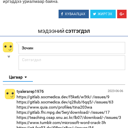
иргэддээ уриалмаар байна.
ХУВААЛЦАХ
ЖИРГЭХ
МЭДЭЭНИЙ
СЭТГЭГДЭЛ
Цагаар
tyalerarep1976
2023-06-06
https://gitlab.socmedica.dev/f5ke6/w5tk/-/issues/9
https://gitlab.socmedica.dev/q28ub/6qq5/-/issues/63
https://www.quia.com/profiles/tina203wa
https://gitlab.fhi.mpg.de/5erj/download/-/issues/17
https://teaching.csap.snu.ac.kr/lb07/download/-/issues/3
https://www.tumblr.com/microsoft-word-crack-3h
https://git.fsz53.de/j98nr/z8vx/-/issues/54