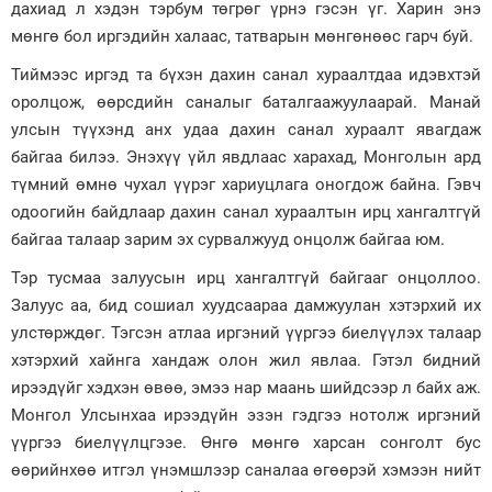
дахиад л хэдэн тэрбум төгрөг үрнэ гэсэн үг. Харин энэ
мөнгө бол иргэдийн халаас, татварын мөнгөнөөс гарч буй.
Тиймээс иргэд та бүхэн дахин санал хураалтдаа идэвхтэй
оролцож, өөрсдийн саналыг баталгаажуулаарай. Манай
улсын түүхэнд анх удаа дахин санал хураалт явагдаж
байгаа билээ. Энэхүү үйл явдлаас харахад, Монголын ард
түмний өмнө чухал үүрэг хариуцлага оногдож байна. Гэвч
одоогийн байдлаар дахин санал хураалтын ирц хангалтгүй
байгаа талаар зарим эх сурвалжууд онцолж байгаа юм.
Тэр тусмаа залуусын ирц хангалтгүй байгааг онцоллоо.
Залуус аа, бид сошиал хуудсаараа дамжуулан хэтэрхий их
улстөрждөг. Тэгсэн атлаа иргэний үүргээ биелүүлэх талаар
хэтэрхий хайнга хандаж олон жил явлаа. Гэтэл бидний
ирээдүйг хэдхэн өвөө, эмээ нар маань шийдсээр л байх аж.
Монгол Улсынхаа ирээдүйн эзэн гэдгээ нотолж иргэний
үүргээ биелүүлцгээе. Өнгө мөнгө харсан сонголт бус
өөрийнхөө итгэл үнэмшлээр саналаа өгөөрэй хэмээн нийт