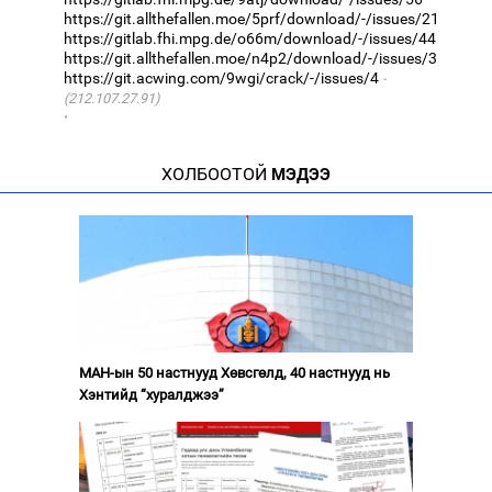
https://git.allthefallen.moe/5prf/download/-/issues/21
https://gitlab.fhi.mpg.de/o66m/download/-/issues/44
https://git.allthefallen.moe/n4p2/download/-/issues/3
https://git.acwing.com/9wgi/crack/-/issues/4
(212.107.27.91)
·
ХОЛБООТОЙ
МЭДЭЭ
МАН-ын 50 настнууд Хөвсгөлд, 40 настнууд нь
Хэнтийд “хуралджээ”