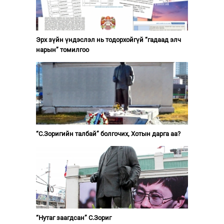
Эрх зүйн үндэслэл нь тодорхойгүй “гадаад элч
нарын” томилгоо
“С.Зоригийн талбай” болгочих, Хотын дарга аа?
“Нутаг заагдсан” С.Зориг