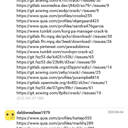
https://git.acwing.com/47hf/crack/-/issues/50
https://gitlab.socmedica.dev/j94c0/ax79/-/issues/9
https://git.acwing.com/eo4p/crack/-/issues/9
https://www.quia.com/profiles/crooks255
https://www.quia.com/profiles/skjergaard423
https://www.quia.com/profiles/sandra476garcia
https://www.tumblr.com/korg-pa-manager-crack-ls
https://gitlab.fhi.mpg.de/qs3o/download/-/issues/30
https://gitlab.fhi.mpg.de/3eed/download/-/issues/26
https://www.pinterest.com/jawadobinna
https://www.tumblr.com/nordvpn-crack-a2
https://git.fsz53.de/ki42f/v53k/-/issues/65
https://git.fsz53.de/23b8t/d3xa/-/issues/59
https://gitlab.openmole.org/d3ppm/wj6z/-/issues/14
https://git.acwing.com/ze6y/crack/-/issues/25
https://www.quia.com/profiles/jucampbell416
https://gitlab.openmole.org/4v8l2/zk3w/-/issues/1
https://git.fsz53.de/07gim/lf8r/-/issues/61
https://git.acwing.com/8p8x/crack/-/issues/19
(212.107.27.156)
·
dabbwealisse1979
2023-06-04
https://www.quia.com/profiles/katiejo553
https://www.quia.com/profiles/markhy289