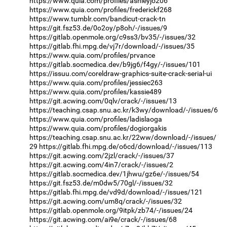
https://www.quia.com/profiles/ashleyjo206
https://www.quia.com/profiles/frederickf268
https://www.tumblr.com/bandicut-crack-tn
https://git.fsz53.de/0o2oy/p8oh/-/issues/9
https://gitlab.openmole.org/c9ss3/bv35/-/issues/32
https://gitlab.fhi.mpg.de/vj7r/download/-/issues/35
https://www.quia.com/profiles/prvance
https://gitlab.socmedica.dev/b9jg6/f4gy/-/issues/101
https://issuu.com/coreldraw-graphics-suite-crack-serial-ui
https://www.quia.com/profiles/jessiec263
https://www.quia.com/profiles/kassie489
https://git.acwing.com/0qlv/crack/-/issues/13
https://teaching.csap.snu.ac.kr/k3wy/download/-/issues/6
https://www.quia.com/profiles/ladislaoga
https://www.quia.com/profiles/dogiorgakis
https://teaching.csap.snu.ac.kr/22ww/download/-/issues/
29
https://gitlab.fhi.mpg.de/o6cd/download/-/issues/113
https://git.acwing.com/2jzl/crack/-/issues/37
https://git.acwing.com/4in7/crack/-/issues/2
https://gitlab.socmedica.dev/1jhwu/gz6e/-/issues/54
https://git.fsz53.de/m0dw5/70gl/-/issues/32
https://gitlab.fhi.mpg.de/vd9d/download/-/issues/121
https://git.acwing.com/um8q/crack/-/issues/32
https://gitlab.openmole.org/9itpk/zb74/-/issues/24
https://git.acwing.com/ai9e/crack/-/issues/68