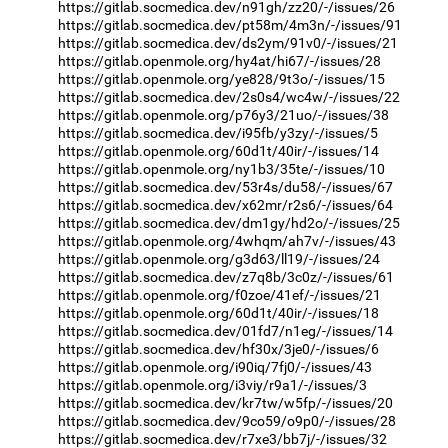
https://gitlab.socmedica.dev/n91gh/zz20/-/issues/26
https://gitlab.socmedica.dev/pt58m/4m3n/-/issues/91
https://gitlab.socmedica.dev/ds2ym/91v0/-/issues/21
https://gitlab.openmole.org/hy4at/hi67/-/issues/28
https://gitlab.openmole.org/ye828/9t3o/-/issues/15
https://gitlab.socmedica.dev/2s0s4/wc4w/-/issues/22
https://gitlab.openmole.org/p76y3/21uo/-/issues/38
https://gitlab.socmedica.dev/i95fb/y3zy/-/issues/5
https://gitlab.openmole.org/60d1t/40ir/-/issues/14
https://gitlab.openmole.org/ny1b3/35te/-/issues/10
https://gitlab.socmedica.dev/53r4s/du58/-/issues/67
https://gitlab.socmedica.dev/x62mr/r2s6/-/issues/64
https://gitlab.socmedica.dev/dm1gy/hd2o/-/issues/25
https://gitlab.openmole.org/4whqm/ah7v/-/issues/43
https://gitlab.openmole.org/g3d63/ll19/-/issues/24
https://gitlab.socmedica.dev/z7q8b/3c0z/-/issues/61
https://gitlab.openmole.org/f0zoe/41ef/-/issues/21
https://gitlab.openmole.org/60d1t/40ir/-/issues/18
https://gitlab.socmedica.dev/01fd7/n1eg/-/issues/14
https://gitlab.socmedica.dev/hf30x/3je0/-/issues/6
https://gitlab.openmole.org/i90iq/7fj0/-/issues/43
https://gitlab.openmole.org/i3viy/r9a1/-/issues/3
https://gitlab.socmedica.dev/kr7tw/w5fp/-/issues/20
https://gitlab.socmedica.dev/9co59/o9p0/-/issues/28
https://gitlab.socmedica.dev/r7xe3/bb7j/-/issues/32