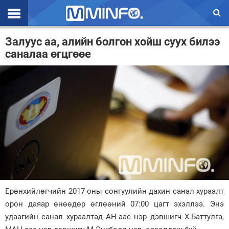
Эхлэл
Залуус аа, алийн болгон хойш суух билээ
саналаа өгцгөөе
Цаг агаар
Валют ханш
Улс төр
Эдийн засаг
Үзэл бодол
Спорт
Нийгэм
Ерөнхийлөгчийн 2017 оны сонгуулийн дахин санал хураалт
Дэлхий
орон даяар өнөөдөр өглөөний 07:00 цагт эхэллээ. Энэ
удаагийн санал хураалтад АН-аас нэр дэвшигч Х.Баттулга,
Энтертайнмэнт