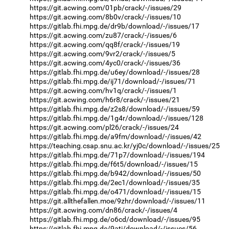
https://git.acwing.com/01pb/crack/-/issues/29
https://git.acwing.com/8b0v/crack/-/issues/10
https://gitlab.fhi.mpg.de/dr9b/download/-/issues/17
https://git.acwing.com/zu87/crack/-/issues/6
https://git.acwing.com/qq8f/crack/-/issues/19
https://git.acwing.com/9vr2/crack/-/issues/5
https://git.acwing.com/4yc0/crack/-/issues/36
https://gitlab.fhi.mpg.de/u6ey/download/-/issues/28
https://gitlab.fhi.mpg.de/ij71/download/-/issues/71
https://git.acwing.com/hv1q/crack/-/issues/1
https://git.acwing.com/h6r8/crack/-/issues/21
https://gitlab.fhi.mpg.de/z2s8/download/-/issues/59
https://gitlab.fhi.mpg.de/1g4r/download/-/issues/128
https://git.acwing.com/pl26/crack/-/issues/24
https://gitlab.fhi.mpg.de/a9fm/download/-/issues/42
https://teaching.csap.snu.ac.kr/yj0c/download/-/issues/25
https://gitlab.fhi.mpg.de/71p7/download/-/issues/194
https://gitlab.fhi.mpg.de/f6t5/download/-/issues/15
https://gitlab.fhi.mpg.de/b942/download/-/issues/50
https://gitlab.fhi.mpg.de/2ec1/download/-/issues/35
https://gitlab.fhi.mpg.de/o471/download/-/issues/15
https://git.allthefallen.moe/9zhr/download/-/issues/11
https://git.acwing.com/dn86/crack/-/issues/4
https://gitlab.fhi.mpg.de/o6cd/download/-/issues/95
https://gitlab.fhi.mpg.de/9atj/download/-/issues/56