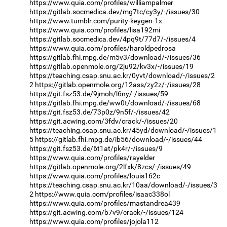
https://www.quia.com/profiles/williampalmer
https://gitlab.socmedica.dev/mg7tc/cy3y/-/issues/30
https://www.tumblr.com/purity-keygen-1x
https://www.quia.com/profiles/lisa192mi
https://gitlab.socmedica.dev/4pq9t/77d7/-/issues/4
https://www.quia.com/profiles/haroldpedrosa
https://gitlab.fhi.mpg.de/m5v3/download/-/issues/36
https://gitlab.openmole.org/2ju92/kv3x/-/issues/19
https://teaching.csap.snu.ac.kr/0yvt/download/-/issues/2
2
https://gitlab.openmole.org/12ass/zy2z/-/issues/28
https://git.fsz53.de/9jmoh/l6ny/-/issues/59
https://gitlab.fhi.mpg.de/ww0t/download/-/issues/68
https://git.fsz53.de/73p0z/9n5f/-/issues/42
https://git.acwing.com/3fdv/crack/-/issues/20
https://teaching.csap.snu.ac.kr/45yd/download/-/issues/1
5
https://gitlab.fhi.mpg.de/ib56/download/-/issues/44
https://git.fsz53.de/6t1at/pk4r/-/issues/9
https://www.quia.com/profiles/rayelder
https://gitlab.openmole.org/2lfxk/8zcs/-/issues/49
https://www.quia.com/profiles/louis162c
https://teaching.csap.snu.ac.kr/10aa/download/-/issues/3
2
https://www.quia.com/profiles/isaac338ol
https://www.quia.com/profiles/mastandrea439
https://git.acwing.com/b7v9/crack/-/issues/124
https://www.quia.com/profiles/jojola112