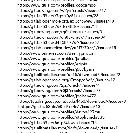
https://www.quia.com/profiles/coocampo
https://git.acwing.com/w2yn/crack/-/issues/42
https://git.fsz53.de/r7gor/0y51/-/issues/23
https://gitlab.openmole.org/e5i3c/6wey/-/issues/40
https://git.fsz53.de/76kfl/x483/-/issues/18
https://git.acwing.com/tg6b/crack/-/issues/9
https://git.acwing.com/dn86/crack/-/issues/34
https://git.fsz53.de/d4858/l776/-/issues/57
https://gitlab.socmedica.dev/yu2f7/70zz/-/issues/15
https://www.pinterest.com/user_ypmcosn
https://www.quia.com/profiles/jutulloch
https://www.quia.com/profiles/arijoin
https://www.quia.com/profiles/j607byars
https://git.allthefallen.moe/ux15/download/-/issues/22
https://gitlab.openmole.org/i7map/a6v2/-/issues/12
https://git.acwing.com/2jzl/crack/-/issues/4
https://git.acwing.com/r0j3/crack/-/issues/8
https://www.quia.com/profiles/joolsen472
https://teaching.csap.snu.ac.kr/l4b0/download/-/issues/3
5
https://git.fsz53.de/e0ldi/xp4e/-/issues/40
https://www.quia.com/profiles/devon427mu
https://www.quia.com/profiles/stephaniela335
https://git.fsz53.de/66llp/4izw/-/issues/15
https://git.allthefallen.moe/9g6x/download/-/issues/1