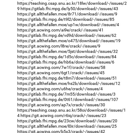
https://teaching.csap.snu.ac.kr/18lw/download/-/issues/2
9
https://gitlab.fhi.mpg.de/ly50/download/-/issues/43
https://git.allthefallen.moe/8r71/download/-/issues/9
https://gitlab.fhi.mpg.de/t9l2/download/-/issues/85
https://git.allthefallen.moe/up1w/download/-/issues/4
https://git.acwing.com/ai9e/crack/-/issues/41
https://gitlab.fhi.mpg.de/vd9d/download/-/issues/62
https://git.allthefallen.moe/o475/download/-/issues/19
https://git.acwing.com/l8re/crack/-/issues/9
https://git.allthefallen.moe/5jst/download/-/issues/32
https://gitlab.fhi.mpg.de/1d5c/download/-/issues/84
https://gitlab.fhi.mpg.de/hb6a/download/-/issues/6
https://git.acwing.com/7w1f/crack/-/issues/58
https://git.acwing.com/6gt1/crack/-/issues/45
https://gitlab.fhi.mpg.de/t8m7/download/-/issues/51
https://git.allthefallen.moe/hs2b/download/-/issues/12
https://git.acwing.com/u6he/crack/-/issues/4
https://gitlab.fhi.mpg.de/7m55/download/-/issues/3
https://gitlab.fhi.mpg.de/0t61/download/-/issues/107
https://git.acwing.com/ap7x/crack/-/issues/30
https://teaching.csap.snu.ac.kr/58oi/download/-/issues/1
4
https://git.acwing.com/r6iq/crack/-/issues/23
https://gitlab.fhi.mpg.de/23cw/download/-/issues/20
https://git.allthefallen.moe/l0ir/download/-/issues/25
https://git.acwing.com/b5x3/crack/-/issues/42