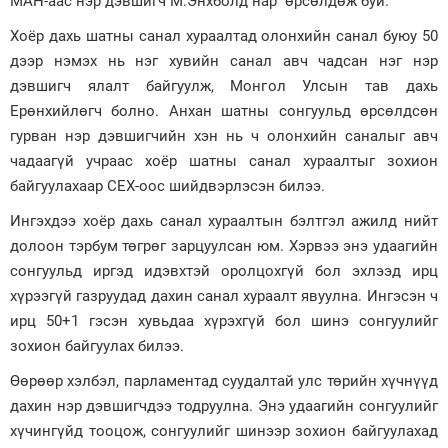
МАН-аас нэр дэвшигч М.Энхболд нар өрсөлдөж буй.
Зурхай
Хоёр дахь шатны санал хураалтад олонхийн санал буюу 50
дээр нэмэх нь нэг хувийн санал авч чадсан нэг нэр
дэвшигч ялалт байгуулж, Монгол Улсын тав дахь
Ерөнхийлөгч болно. Анхан шатны сонгуульд өрсөлдсөн
гурван нэр дэвшигчийн хэн нь ч олонхийн саналыг авч
чадаагүй учраас хоёр шатны санал хураалтыг зохион
байгуулахаар СЕХ-оос шийдвэрлэсэн билээ.
Ингэхдээ хоёр дахь санал хураалтын бэлтгэл ажилд нийт
долоон тэрбум төгрөг зарцуулсан юм. Хэрвээ энэ удаагийн
сонгуульд иргэд идэвхтэй оролцохгүй бол эхлээд ирц
хүрээгүй газруудад дахин санал хураалт явуулна. Ингэсэн ч
ирц 50+1 гэсэн хувьдаа хүрэхгүй бол шинэ сонгуулийг
зохион байгуулах билээ.
Өөрөөр хэлбэл, парламентад суудалтай улс төрийн хүчнүүд
дахин нэр дэвшигчдээ тодруулна. Энэ удаагийн сонгуулийг
хүчингүйд тооцож, сонгуулийг шинээр зохион байгуулахад