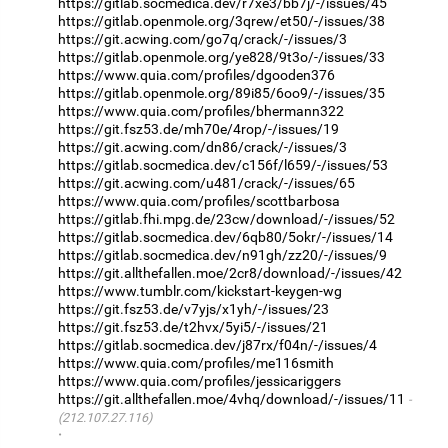
https://gitlab.socmedica.dev/r7xe3/bb7j/-/issues/45
https://gitlab.openmole.org/3qrew/et50/-/issues/38
https://git.acwing.com/go7q/crack/-/issues/3
https://gitlab.openmole.org/ye828/9t3o/-/issues/33
https://www.quia.com/profiles/dgooden376
https://gitlab.openmole.org/89i85/6oo9/-/issues/35
https://www.quia.com/profiles/bhermann322
https://git.fsz53.de/mh70e/4rop/-/issues/19
https://git.acwing.com/dn86/crack/-/issues/3
https://gitlab.socmedica.dev/c156f/l659/-/issues/53
https://git.acwing.com/u481/crack/-/issues/65
https://www.quia.com/profiles/scottbarbosa
https://gitlab.fhi.mpg.de/23cw/download/-/issues/52
https://gitlab.socmedica.dev/6qb80/5okr/-/issues/14
https://gitlab.socmedica.dev/n91gh/zz20/-/issues/9
https://git.allthefallen.moe/2cr8/download/-/issues/42
https://www.tumblr.com/kickstart-keygen-wg
https://git.fsz53.de/v7yjs/x1yh/-/issues/23
https://git.fsz53.de/t2hvx/5yi5/-/issues/21
https://gitlab.socmedica.dev/j87rx/f04n/-/issues/4
https://www.quia.com/profiles/me116smith
https://www.quia.com/profiles/jessicariggers
https://git.allthefallen.moe/4vhq/download/-/issues/11
(212.107.27.116)
·