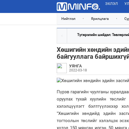
ЭХЛЭЛ
УЛ
Нийтлэл
•
Ярилцлага
•
Су
Түгжрэлийн шийдэл: Төвлөрлийг
Хөшигийн хөндийн эдийн
байгууллага байршихгү
УЯНГА
2022-03-18
Пүрэв гарагийн чуулганы хуралдаа
оруулах тухай хуулийн төслийг
хэлэлцүүлэгт бэлтгүүлэхээр хо
"Хөшигийн хөндийд эдийн засг
тогтоолын төслийг хэлэлцэх эсэх
хотод 150 мянган иргэн, 50 мянга