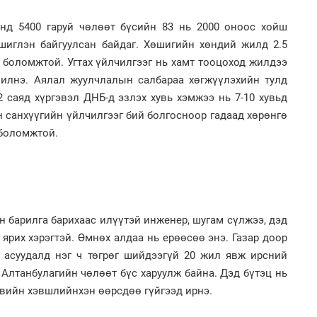
2
МА
нас
онд 5400 гаруй чөлөөт бүсийн 83 нь 2000 оноос хойш
шиглэн байгуулсан байдаг. Хөшигийн хөндий жилд 2.5
х боломжтой. Угтах үйлчилгээг нь хамт тооцоход жилдээ
2
Ер
чилнэ. Аялал жуулчлалын салбараа хөгжүүлэхийн тулд
хү
өг
2 саяд хүргэвэл ДНБ-д эзлэх хувь хэмжээ нь 7-10 хувьд
н санхүүгийн үйлчилгээг бий болгосноор гадаад хөрөнгө
 боломжтой.
3
Во
эх
2
н барилга барихаас илүүтэй инженер, шугам сүлжээ, дэд
Ул
хон
ярих хэрэгтэй. Өмнөх алдаа нь ерөөсөө энэ. Газар доор
 асуудалд нэг ч төгрөг шийдээгүй 20 жил явж ирсний
 Алтанбулагийн чөлөөт бүс харуулж байна. Дэд бүтэц нь
3
увийн хэвшлийнхэн өөрсдөө гүйгээд ирнэ.
Үс 