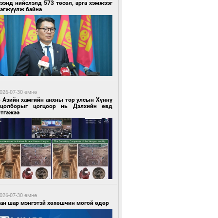
ээнд нийслэлд 573 төсөл, арга хэмжээг
рэгжүүлж байна
 цагийн өмнө өмнө
нгол Улс “COP17”-д “Тал хээрийн
өвлөгөө”-гөө танилцуулна
026-07-30 өмнө
в Азийн хамгийн анхны төр улсын Хүннү
гцолборыг цогцоор нь Дэлхийн өвд
ртгэжээ
 цагийн өмнө өмнө
 төрлийн эмийг нэг эх үүсвэрээс
далдан авах журмыг баталлаа
026-07-30 өмнө
ван шар мэнгэтэй хөхөшчин могой өдөр