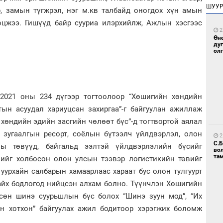
ШУУ
, замын түгжрэл, нэг м.кв талбайд оногдох хүн амын
ооцжээ. Гишүүд байр сууриа илэрхийлж, Ажлын хэсгээс
2
Өн
ду
ол
 2021 оны 234 дүгээр тогтоолоор “Хөшигийн хөндийн
тын асуудал хариуцсан захиргаа”-г байгуулан ажиллаж
 хөндийн эдийн засгийн чөлөөт бүс”-д тогтвортой аялал
 зугаалгын ресорт, соёлын бүтээлч үйлдвэрлэл, олон
2
С.
ны төвүүд, байгальд ээлтэй үйлдвэрлэлийн бүсийг
во
та
зийг холбосон олон улсын тээвэр логистикийн төвийг
 уурхайн салбарын хамаарлаас хараат бус олон тулгуурт
айх бодлогод нийцсэн алхам болно. Түүнчлэн Хөшигийн
сөн шинэ суурьшлын бүс болох “Шинэ зуун мод”, “Их
ын хотхон” байгуулах ажил бодитоор хэрэгжих боломж