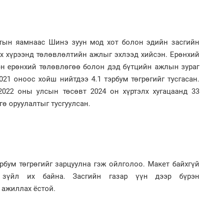
2
Н.
то
лтын яамнаас Шинэ зуун мод хот болон эдийн засгийн
эрс
ах хүрээнд төлөвлөлтийн ажлыг эхлээд хийсэн. Ерөнхий
эн ерөнхий төлөвлөгөө болон дэд бүтцийн ажлын зураг
3
Бо
021 оноос хойш нийтдээ 4.1 тэрбум төгрөгийг тусгасан.
ба
2022 оны улсын төсөвт 2024 он хүртэлх хугацаанд 33
гө оруулалтыг тусгуулсан.
2
Бо
ба
эрбум төгрөгийг зарцуулна гэж ойлголоо. Макет байхгүй
2
Б.
 зүйл их байна. Засгийн газар үүн дээр бүрэн
би
 ажиллах ёстой.