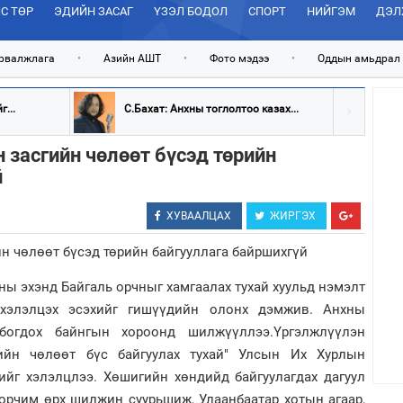
С ТӨР
ЭДИЙН ЗАСАГ
ҮЗЭЛ БОДОЛ
СПОРТ
НИЙГЭМ
ДЭЛ
рвалжлага
•
Азийн АШТ
•
Фото мэдээ
•
Оддын амьдрал
...
С.Бахат: Анхны тоглолтоо казах...
 засгийн чөлөөт бүсэд төрийн
й
ХУВААЛЦАХ
ЖИРГЭХ
ны эхэнд Байгаль орчныг хамгаалах тухай хуульд нэмэлт
 хэлэлцэх эсэхийг гишүүдийн олонх дэмжив. Анхны
лбогдох байнгын хороонд шилжүүллээ.Үргэлжлүүлэн
ийн чөлөөт бүс байгуулах тухай" Улсын Их Хурлын
ийг хэлэлцлээ. Хөшигийн хөндийд байгуулагдах дагуул
 орчим өрх шилжин суурьшиж, Улаанбаатар хотын агаар,