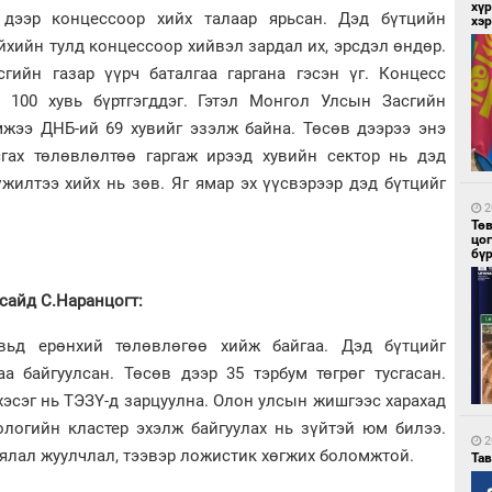
хүр
дээр концессоор хийх талаар ярьсан. Дэд бүтцийн
хэ
йхийн тулд концессоор хийвэл зардал их, эрсдэл өндөр.
гийн газар үүрч баталгаа гаргана гэсэн үг. Концесс
р 100 хувь бүртгэгддэг. Гэтэл Монгол Улсын Засгийн
2
Мо
жээ ДНБ-ий 69 хувийг эзэлж байна. Төсөв дээрээ энэ
төл
сгах төлөвлөлтөө гаргаж ирээд хувийн сектор нь дэд
үжилтээ хийх нь зөв. Яг ямар эх үүсвэрээр дэд бүтцийг
2
Тө
цо
бү
сайд С.Наранцогт:
2
16
вьд ерөнхий төлөвлөгөө хийж байгаа. Дэд бүтцийг
ху
аа байгуулсан. Төсөв дээр 35 тэрбум төгрөг тусгасан.
хэсэг нь ТЭЗҮ-д зарцуулна. Олон улсын жишгээс харахад
логийн кластер эхэлж байгуулах нь зүйтэй юм билээ.
2
аялал жуулчлал, тээвэр ложистик хөгжих боломжтой.
Та