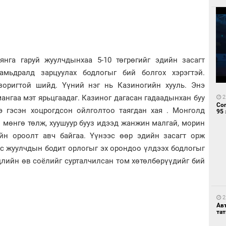
янга гаруй жуулчдынхаа 5-10 төгрөгийг эдийн засагт
амьдралд зарцуулах бодлогыг бий болгох хэрэгтэй.
зоригтой шийд. Үүний нэг нь Казиногийн хууль. Энэ
ангаа мэт ярьцгаадаг. Казиног дагасан гадаадынхан буу
2
Со
э гэсэн хоцрогдсон ойлголтоо таягдан хая . Монголд
95 
 мөнгө төлж, хуушуур бууз идээд жанжин малгай, морин
ийн ороолт авч байгаа. Үүнээс өөр эдийн засагт орж
эс жуулчдын бодит орлогыг эх орондоо үлдээх бодлогыг
длийн өв соёлийг сурталчилсан том хөтөлбөрүүдийг бий
2
Ав
тат