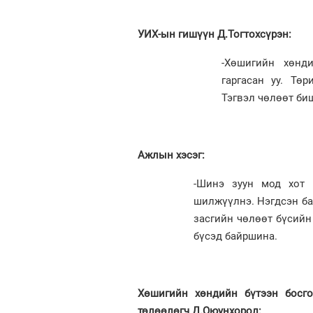
УИХ-ын гишүүн Д.Тогтохсүрэн:
-Хөшигийн хөнд
гаргасан уу. Тө
Тэгвэл чөлөөт би
Ажлын хэсэг:
-Шинэ зуун мод хот 
шилжүүлнэ. Нэгдсэн ба
засгийн чөлөөт бүсийн 
бүсэд байршина.
Хөшигийн хөндийн бүтээн босго
төлөөлөгч Д.Оюунхорол: