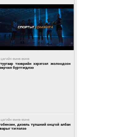
 цагийн өмнө өмнө
гтуугаар тээврийн хэрэгсэл жолоодсон
зөрчил бүртгэгдлээ
 цагийн өмнө өмнө
тобензин, дизель түлшний онцгой албан
варыг тэглэлээ