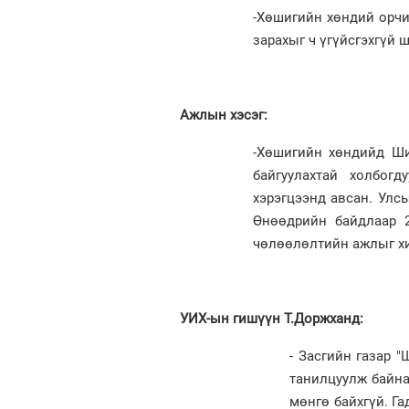
-Хөшигийн хөндий орчи
зарахыг ч үгүйсгэхгүй 
Ажлын хэсэг:
-Хөшигийн хөндийд Ши
байгуулахтай холбог
хэрэгцээнд авсан. Улсы
Өнөөдрийн байдлаар 2
чөлөөлөлтийн ажлыг хи
УИХ-ын гишүүн Т.Доржханд:
- Засгийн газар "
танилцуулж байна.
мөнгө байхгүй. Га