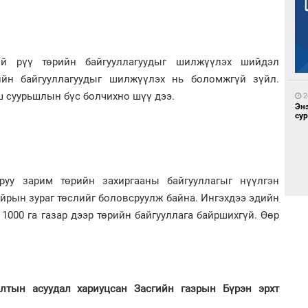
2
Бү
на
то
ий рүү төрийн байгууллагуудыг шилжүүлэх шийдэл
рийн байгууллагуудыг шилжүүлэх нь боломжгүй зүйл.
ш суурьшлын бүс болчихно шүү дээ.
2
Эн
сур
2
руу зарим төрийн захиргааны байгууллагыг нүүлгэн
Ою
эхэ
йрын зураг төслийг боловсруулж байна. Ингэхдээ эдийн
1000 га газар дээр төрийн байгууллага байршихгүй. Өөр
2
Ай
үрг
лтын асуудал хариуцсан Засгийн газрын Бүрэн эрхт