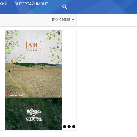
ХИЙ
ЭНТЕРТАЙНМЭНТ
ЗУРХАЙ
БҮХ СЭДЭВ