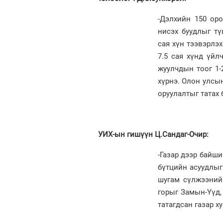
-Дэлхийн 150 ор
нисэх буудлыг тү
сая хүн тээвэрлэ
7.5 сая хүнд үйл
жуулчдын тоог 1-
хүрнэ. Олон улсы
оруулалтыг татах
УИХ-ын гишүүн Ц.Сандаг-Очир:
-Газар дээр байши
бүтцийн асуудлыг 
шугам сүлжээний
горыг Замын-Үүд,
татагдсан газар х