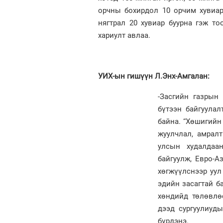
орчны бохирдол 10 орчим хувиар
нягтрал 20 хувиар буурна гэж т
хариулт авлаа.
УИХ-ын гишүүн Л.Энх-Амгалан:
-Засгийн газрын
бүтээн байгуулал
байна. “Хөшигийн
жуулчлал, амралт
улсын худалдаа
байгуулж, Евро-А
хөгжүүлснээр уул
эдийн засагтай б
хөндийд төлөвлө
дээд сургуулиуд
бүрдэнэ.