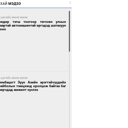
РХАЙ
МЭДЭЭ
 цагийн өмнө өмнө
өөдөр тэгш тоогоор төгссөн улсын
гаартай автомашинтай иргэдэд шатахуун
гоно
 цагийн өмнө өмнө
Бямбацогт Зүүн Азийн эрэгтэйчүүдийн
лейболын тэмцээнд оролцож байгаа баг
мирчдад амжилт хүслээ