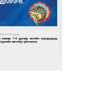
 цагийн өмнө өмнө
х шатанд хэмнэлтийн горимд шилжиж,
йр наадам, зөвлөгөөн, гадаад
милолтыг хориглолоо
026-07-30 өмнө
э намар 1-6 дугаар ангийн хүүхдүүдэд
гуулийн автобус үйлчилнэ
 цагийн өмнө өмнө
у толгойгоос “Рио Тинто” ашиг хүртэж
лсэн ч Монгол Улс өр төлсөөр байна
026-07-30 өмнө
мгуудад баригдаж буй ДЦС-ын төслийг
элжүүлэх чиглэл өглөө