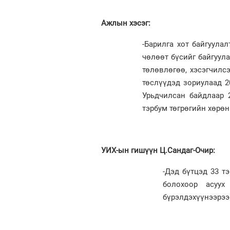
Ажлын хэсэг:
-Барилга хот байгуула
чөлөөт бүсийг байгуул
төлөвлөгөө, хэсэгчилс
төслүүдэд зориулаад 2
Урьдчилсан байдлаар 
тэрбум төгрөгийн хөрөн
УИХ-ын гишүүн Ц.Сандаг-Очир:
-Дэд бүтцэд 33 т
болохоор асуух
бүрэлдэхүүнээрээ