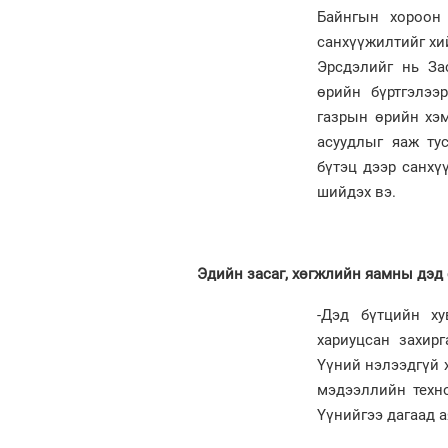
Байнгын хороон 
санхүүжилтийг хи
Эрсдэлийг нь Зас
өрийн бүртгэлээ
газрын өрийн хэм
асуудлыг яаж ту
бүтэц дээр санхү
шийдэх вэ.
Эдийн засаг, хөгжлийн яамны дэд 
-Дэд бүтцийн ху
хариуцсан захирг
Үүний нэлээдгүй 
мэдээллийн техно
Үүнийгээ дагаад 