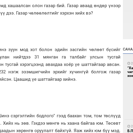
мд хашаалсан олон газар бий. Газар аваад өндөр үнээр
шүү дээ. Газар чөлөөлөлтийг хэрхэн хийх вэ?
2
Са
нэ зуун мод хот болон эдийн засгийн чөлөөт бүсийг
САНА
мэ
дуулан нийтдээ 31 мянган га талбайг улсын тусгай
2
н тусгай хэрэгцээнд авахдаа хоёр үе шаттайгаар авсан.
“Х
32 нэгж эзэмшигчийн эрхийг хүчингүй болгож газар
чи
хон
йсэн. Цаашид үе шаттайгаар хийнэ.
2
Нө
нээ
Шинэ сэргэлтийн бодлого" гээд баахан том, том төслүүд
 Хийх нь зөв. Гэхдээ мөнгө нь хаана байгаа юм. Төсөвт
2
даадын хөрөнгө оруулалт байхгүй. Яаж хийх юм бүү мэд.
Б.