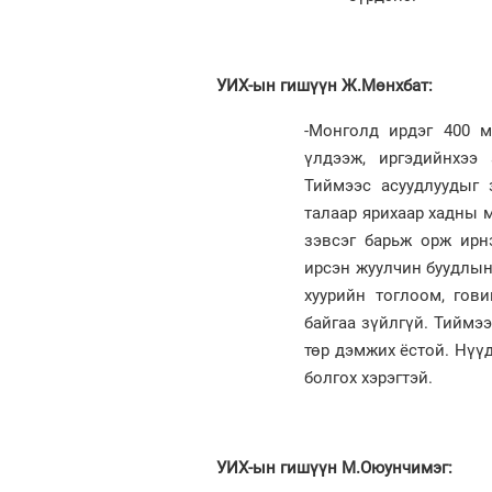
УИХ-ын гишүүн Ж.Мөнхбат:
-Монголд ирдэг 400 м
үлдээж, иргэдийнхээ 
Тиймээс асуудлуудыг 
талаар ярихаар хадны м
зэвсэг барьж орж ирн
ирсэн жуулчин буудлын
хуурийн тоглоом, гов
байгаа зүйлгүй. Тиймэ
төр дэмжих ёстой. Нүү
болгох хэрэгтэй.
УИХ-ын гишүүн М.Оюунчимэг: