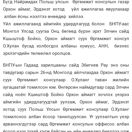
Бүгд Найрамдах Польш улсын Өргөмжит консулын газар
Орхон аймаг, Эрдэнэт хотод үйл ажиллагаа явуулахаар
Зурхай
албан ёсны нээлтээ өнөөдөр хийлээ.
Үйл ажиллагаанд аймгийн удирдлагууд болон БНПУ-аас
Монгол Улсад суугаа Онц бөгөөд бүрэн эрхт Элчин сайд
Кшыштоф Бойко, Орхон аймагт суух Өргөмжит консул
О.Хулан бусад холбогдох албаны хүмүүс, АНН, бизнес
эрхлэгчдийн төлөөлөл оролцов.
БНПУ-ын Гадаад харилцааны сайд Збигнев Рау энэ оны
тавдугаар сарын 26-нд Монголд айлчлахдаа Орхон аймагт
суух Өргөмжит консулаар О.Хуланг таван жилийн
хугацаатай томилсон юм. Өнгөрсөн наймдугаар сард Элчин
сайд ноён Кшиштоф Бойко Орхон аймагт зочлох үеэрээ
аймгийн удирдлагуудтай уулзаж, Орхон аймаг, Эрдэнэт
хотод суух Польш Улсын Өргөмжит консулаар О.Хуланг
томилсноо албан ёсоор танилцуулсан. Уг уулзалтын үеэр
арваннэгдүгээр сард Өргөмжит консулын оффисоо албан
ёсоор нээх тухай хэлж байсан нь ийн өнөөдөр биеллээ олж