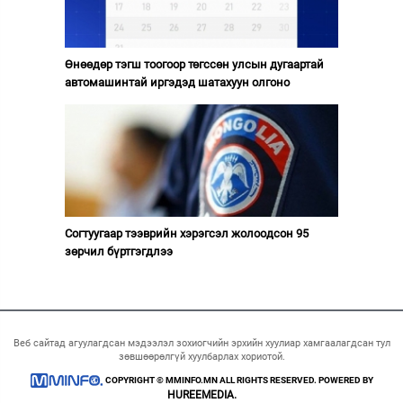
Өнөөдөр тэгш тоогоор төгссөн улсын дугаартай
автомашинтай иргэдэд шатахуун олгоно
Согтуугаар тээврийн хэрэгсэл жолоодсон 95
зөрчил бүртгэгдлээ
Веб сайтад агуулагдсан мэдээлэл зохиогчийн эрхийн хуулиар хамгаалагдсан тул
зөвшөөрөлгүй хуулбарлах хориотой.
COPYRIGHT © MMINFO.MN ALL RIGHTS RESERVED. POWERED BY
HUREEMEDIA.