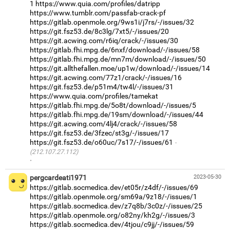
1
https://www.quia.com/profiles/datripp
https://www.tumblr.com/passfab-crack-pf
https://gitlab.openmole.org/9ws1i/j7rs/-/issues/32
https://git.fsz53.de/8c3lg/7xt5/-/issues/20
https://git.acwing.com/r6iq/crack/-/issues/30
https://gitlab.fhi.mpg.de/6nxf/download/-/issues/58
https://gitlab.fhi.mpg.de/mn7m/download/-/issues/50
https://git.allthefallen.moe/up1w/download/-/issues/14
https://git.acwing.com/77z1/crack/-/issues/16
https://git.fsz53.de/p51m4/tw4l/-/issues/31
https://www.quia.com/profiles/tamekat
https://gitlab.fhi.mpg.de/5o8t/download/-/issues/5
https://gitlab.fhi.mpg.de/19sm/download/-/issues/44
https://git.acwing.com/4lj4/crack/-/issues/58
https://git.fsz53.de/3fzec/st3g/-/issues/17
https://git.fsz53.de/o60uc/7s17/-/issues/61
(212.107.27.112)
·
pergcardeati1971
2023-05-30
https://gitlab.socmedica.dev/et05r/z4df/-/issues/69
https://gitlab.openmole.org/sm69a/9z18/-/issues/1
https://gitlab.socmedica.dev/z7q8b/3c0z/-/issues/25
https://gitlab.openmole.org/o82ny/kh2g/-/issues/3
https://gitlab.socmedica.dev/4tjou/c9jj/-/issues/59