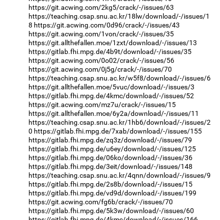
https://git.acwing.com/2kg5/crack/-/issues/63
https://teaching.csap.snu.ac.kr/18lw/download/-/issues/1
8
https://git.acwing.com/0d96/crack/-/issues/43
https://git.acwing.com/1von/crack/-/issues/35
https://git.allthefallen.moe/1zxt/download/-/issues/13
https://gitlab.fhi.mpg.de/4b9t/download/-/issues/35
https://git.acwing.com/0o02/crack/-/issues/56
https://git.acwing.com/0j5g/crack/-/issues/70
https://teaching.csap.snu.ac.kr/w5f8/download/-/issues/6
https://git.allthefallen.moe/5vuc/download/-/issues/3
https://gitlab.fhi.mpg.de/4kmc/download/-/issues/52
https://git.acwing.com/mz7u/crack/-/issues/15
https://git.allthefallen.moe/6y2a/download/-/issues/11
https://teaching.csap.snu.ac.kr/1hb6/download/-/issues/2
0
https://gitlab.fhi.mpg.de/7xab/download/-/issues/155
https://gitlab.fhi.mpg.de/zq3z/download/-/issues/79
https://gitlab.fhi.mpg.de/u6ey/download/-/issues/125
https://gitlab.fhi.mpg.de/06ko/download/-/issues/36
https://gitlab.fhi.mpg.de/3eit/download/-/issues/148
https://teaching.csap.snu.ac.kr/4qnn/download/-/issues/9
https://gitlab.fhi.mpg.de/2s8b/download/-/issues/15
https://gitlab.fhi.mpg.de/vd9d/download/-/issues/199
https://git.acwing.com/fg6b/crack/-/issues/70
https://gitlab.fhi.mpg.de/5k3w/download/-/issues/60
https://gitlab.fhi.mpg.de/4kmc/download/-/issues/166