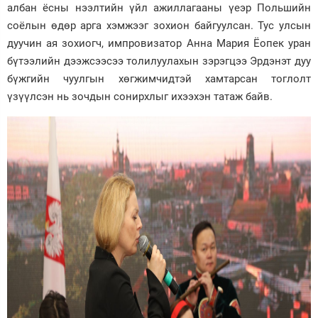
албан ёсны нээлтийн үйл ажиллагааны үеэр Польшийн
соёлын өдөр арга хэмжээг зохион байгуулсан. Тус улсын
дуучин ая зохиогч, импровизатор Анна Мария Ёопек уран
бүтээлийн дээжсээсээ толилуулахын зэрэгцээ Эрдэнэт дуу
бүжгийн чуулгын хөгжимчидтэй хамтарсан тоглолт
үзүүлсэн нь зочдын сонирхлыг ихээхэн татаж байв.