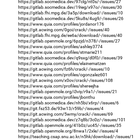
https://gitlab.socmedica.dev/97clg/nt0s/-/issues/27
https://gitlab.socmedica.dev/19ieg/x97o/-/issues/30
https://gitlab.fhi.mpg.de/3a5p/download/-/issues/10
https://gitlab.socmedica.dev/5ku8s/4ug9/-/issues/26
https://www.quia.com/profiles/jordanor176
https://git.acwing.com/0goi/crack/-/issues/40
https://gitlab.fhi.mpg.de/ee6a/download/-/issues/40
https://gitlab.openmole.org/6pzjd/n378/-/issues/27
https://www.quia.com/profiles/ashley3774
https://www.quia.com/profiles/stmarie211
https://gitlab.socmedica.dev/q9sxg/d0f0/-/issues/39
https://www.quia.com/profiles/elainematzen
https://git.acwing.com/fz6h/crack/-/issues/10
https://www.quia.com/profiles/ogonzalez601
https://git.acwing.com/x0ov/crack/-/issues/108
https://www.quia.com/profiles/shereejha
https://gitlab.openmole.org/i3viy/r9a1/-/issues/21
https://www.quia.com/profiles/jbonthu
https://gitlab.socmedica.dev/nh5bi/x6rp/-/issues/6
https://git.fsz53.de/93w13/r59b/-/issues/4
https://git.acwing.com/5wmy/crack/-/issues/69
https://gitlab.socmedica.dev/z7q8b/3c0z/-/issues/101
https://gitlab.openmole.org/41b0z/uc45/-/issues/35
https://gitlab.openmole.org/8nwa1/2xle/-/issues/4
https://teaching.csap.snu.ac.kr/n5hk/download/-/issues/1