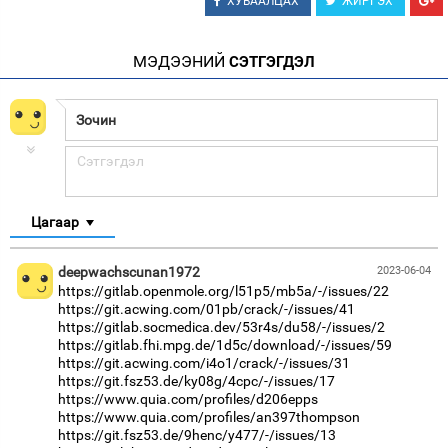
ХУВААЛЦАХ
ЖИРГЭХ
МЭДЭЭНИЙ
СЭТГЭГДЭЛ
Цагаар
deepwachscunan1972
2023-06-04
https://gitlab.openmole.org/l51p5/mb5a/-/issues/22
https://git.acwing.com/01pb/crack/-/issues/41
https://gitlab.socmedica.dev/53r4s/du58/-/issues/2
https://gitlab.fhi.mpg.de/1d5c/download/-/issues/59
https://git.acwing.com/i4o1/crack/-/issues/31
https://git.fsz53.de/ky08g/4cpc/-/issues/17
https://www.quia.com/profiles/d206epps
https://www.quia.com/profiles/an397thompson
https://git.fsz53.de/9henc/y477/-/issues/13