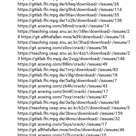
https://gitlab.fhi.mpg.de/b9eq/download/-/issues/26
https://gitlab.fhi.mpg.de/g5h4/download/-/issues/114
https://gitlab.fhi.mpg.de/06av/download/-/issues/35
https://gitlab.fhi.mpg.de/1n2b/download/-/issues/138
https://git.acwing.com/b8md/crack/-/issues/14
https://teaching.csap.snu.ac.kr/18lw/download/-/issues/2
8
https://git.allthefallen.moe/le39/download/-/issues/16
https://teaching.csap.snu.ac.kr/3had/download/-/issues/7
https://git.acwing.com/x0ov/crack/-/issues/56
https://teaching.csap.snu.ac.kr/4zo1/download/-/issues/2
3
https://gitlab.fhi.mpg.de/2vqg/download/-/issues/146
https://git.acwing.com/88kn/crack/-/issues/49
https://gitlab.fhi.mpg.de/1nry/download/-/issues/83
https://gitlab.fhi.mpg.de/v3lg/download/-/issues/18
https://gitlab.fhi.mpg.de/5a8g/download/-/issues/7
https://git.acwing.com/z64h/crack/-/issues/43
https://git.acwing.com/0m4f/crack/-/issues/17
https://git.acwing.com/7nxy/crack/-/issues/47
https://gitlab.fhi.mpg.de/3a5p/download/-/issues/60
https://teaching.csap.snu.ac.kr/k2c1/download/-/issues/5
https://gitlab.fhi.mpg.de/3bwu/download/-/issues/159
https://gitlab.fhi.mpg.de/4kmc/download/-/issues/32
https://git.acwing.com/5xys/crack/-/issues/17
https://git.allthefallen.moe/tm2w/download/-/issues/46
https://git.acwing.com/1i7h/crack/-/issues/10