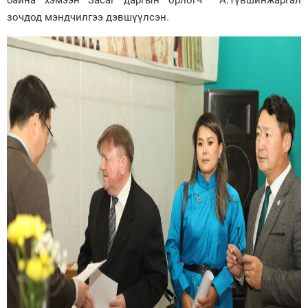
байна хэмээн Засаг даргын орлогч А.Түвшинжаргал
зочдод мэндчилгээ дэвшүүлсэн.