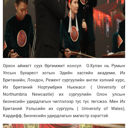
Орхон аймагт суух Өргөмжит консул О.Хулан нь Румын
Улсын Бухарест хотын Эдийн засгийн академи, Их
Британийн, Лондон, Режент сургуулийн англи хэлний курс,
Их Британий Нортумбрия Ньюкасл ( University of
Northumbria Newcastle) их сургуулийн Олон улсын
бизнесийн удирдлагын чиглэлээр тус тус төгсжээ. Мөн Их
Британий Уэльсийн их сургууль ( University of Wales),
Кардифф, Бизнесийн удирдлагын магистр зэрэгтэй.