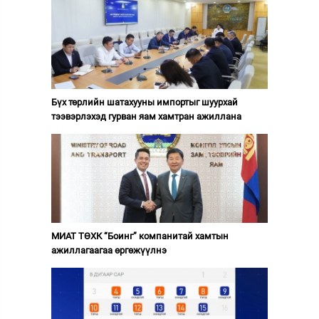
Бүх төрлийн шатахууны импортыг шуурхай
тээвэрлэхэд гурван яам хамтран ажиллана
МИАТ ТӨХК “Боинг” компанитай хамтын
ажиллагаагаа өргөжүүлнэ