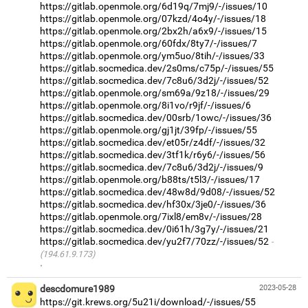
https://gitlab.openmole.org/6d19q/7mj9/-/issues/10
https://gitlab.openmole.org/07kzd/4o4y/-/issues/18
https://gitlab.openmole.org/2bx2h/a6x9/-/issues/15
https://gitlab.openmole.org/60fdx/8ty7/-/issues/7
https://gitlab.openmole.org/ym5uo/8tih/-/issues/33
https://gitlab.socmedica.dev/2s0ms/c75p/-/issues/55
https://gitlab.socmedica.dev/7c8u6/3d2j/-/issues/52
https://gitlab.openmole.org/sm69a/9z18/-/issues/29
https://gitlab.openmole.org/8i1vo/r9jf/-/issues/6
https://gitlab.socmedica.dev/00srb/1owc/-/issues/36
https://gitlab.openmole.org/gj1jt/39fp/-/issues/55
https://gitlab.socmedica.dev/et05r/z4df/-/issues/32
https://gitlab.socmedica.dev/3tf1k/r6y6/-/issues/56
https://gitlab.socmedica.dev/7c8u6/3d2j/-/issues/9
https://gitlab.openmole.org/b88ts/t5l3/-/issues/17
https://gitlab.socmedica.dev/48w8d/9d08/-/issues/52
https://gitlab.socmedica.dev/hf30x/3je0/-/issues/36
https://gitlab.openmole.org/7ixl8/em8v/-/issues/28
https://gitlab.socmedica.dev/0i61h/3g7y/-/issues/21
https://gitlab.socmedica.dev/yu2f7/70zz/-/issues/52
(194.61.9.173)
·
descdomure1989
2023-05-28
https://git.krews.org/5u21i/download/-/issues/55