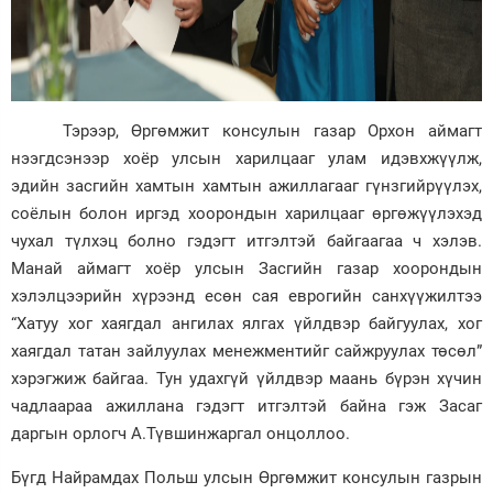
Тэрээр, Өргөмжит консулын газар Орхон аймагт
нээгдсэнээр хоёр улсын харилцааг улам идэвхжүүлж,
эдийн засгийн хамтын хамтын ажиллагааг гүнзгийрүүлэх,
соёлын болон иргэд хоорондын харилцааг өргөжүүлэхэд
чухал түлхэц болно гэдэгт итгэлтэй байгаагаа ч хэлэв.
Манай аймагт хоёр улсын Засгийн газар хоорондын
хэлэлцээрийн хүрээнд есөн сая еврогийн санхүүжилтээ
“Хатуу хог хаягдал ангилах ялгах үйлдвэр байгуулах, хог
хаягдал татан зайлуулах менежментийг сайжруулах төсөл”
хэрэгжиж байгаа. Тун удахгүй үйлдвэр маань бүрэн хүчин
чадлаараа ажиллана гэдэгт итгэлтэй байна гэж Засаг
даргын орлогч А.Түвшинжаргал онцоллоо.
Бүгд Найрамдах Польш улсын Өргөмжит консулын газрын