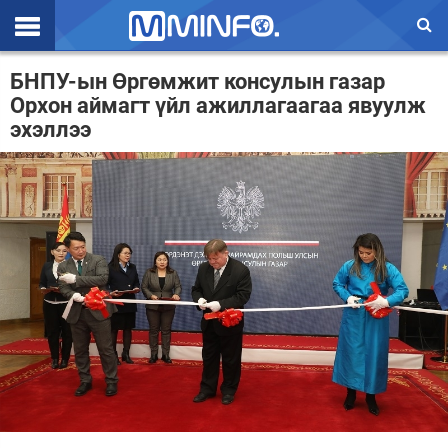
Эхлэл
БНПУ-ын Өргөмжит консулын газар
Орхон аймагт үйл ажиллагаагаа явуулж
Цаг агаар
эхэллээ
Валют ханш
Улс төр
Эдийн засаг
Үзэл бодол
Спорт
Нийгэм
Дэлхий
Энтертайнмэнт