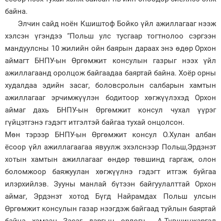
байна.
Элчин сайд ноён Кшиштоф Бойко үйл ажиллагааг нээж
хэлсэн үгэндээ “Польш улс тусгаар тогтнолоо сэргээн
мандуулсны 10 жилийн ойн баярын дараах энэ өдөр Орхон
аймагт БНПУ-ын Өргөмжит консулын газрыг нээх үйл
ажиллагаанд оролцож байгаадаа баяртай байна. Хоёр орны
худалдаа эдийн засаг, боловсролын салбарын хамтын
ажиллагааг эрчимжүүлэн бодитоор хөгжүүлэхэд Орхон
аймаг дахь БНПУ-ын Өргөмжит консул чухал үүрэг
гүйцэтгэнэ гэдэгт итгэлтэй байгаа тухай онцолсон.
Мөн тэрээр БНПУ-ын Өргөмжит консул О.Хулан албан
ёсоор үйл ажиллагаагаа явуулж эхэлснээр Польш,Эрдэнэт
хотын хамтын ажиллагааг өндөр төвшинд гаргаж, олон
боломжоор баяжуулан хөгжүүлнэ гэдэгт итгэж буйгаа
илэрхийлэв. Зууны манлай бүтээн байгуулалттай Орхон
аймаг, Эрдэнэт хотод Бүгд Найрамдах Польш улсын
Өргөмжит консулын газар нээгдэж байгаад туйлын баяртай