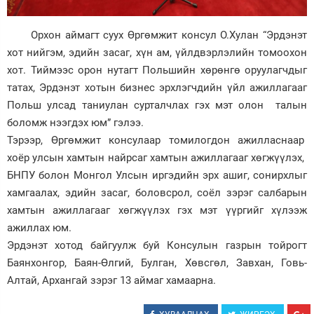
Орхон аймагт суух Өргөмжит консул О.Хулан “Эрдэнэт
хот нийгэм, эдийн засаг, хүн ам, үйлдвэрлэлийн томоохон
хот. Тиймээс орон нутагт Польшийн хөрөнгө оруулагчдыг
татах, Эрдэнэт хотын бизнес эрхлэгчдийн үйл ажиллагааг
Польш улсад таниулан сурталчлах гэх мэт олон талын
боломж нээгдэх юм” гэлээ.
Тэрээр, Өргөмжит консулаар томилогдон ажилласнаар
хоёр улсын хамтын найрсаг хамтын ажиллагааг хөгжүүлэх,
БНПУ болон Монгол Улсын иргэдийн эрх ашиг, сонирхлыг
хамгаалах, эдийн засаг, боловсрол, соёл зэрэг салбарын
хамтын ажиллагааг хөгжүүлэх гэх мэт үүргийг хүлээж
ажиллах юм.
Эрдэнэт хотод байгуулж буй Консулын газрын тойрогт
Баянхонгор, Баян-Өлгий, Булган, Хөвсгөл, Завхан, Говь-
Алтай, Архангай зэрэг 13 аймаг хамаарна.