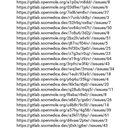
https://gitlab.openmole.org/a1p0s/m8dd/-/issues/8
https://gitlab.openmole.org/03d9w/1jyk/-/issues/6
https://gitlab.openmole.org/7ixl8/em8v/-/issues/37
https://gitlab.socmedica.dev/r7unk/ck8y/-/issues/3
https://gitlab.socmedica.dev/52h9q/ox8a/-/issues/7
https://gitlab.socmedica.dev/ov84c/ml7t/-/issues/50
https://gitlab.socmedica.dev/7c8u6/3d2j/-/issues/8
https://gitlab.openmole.org/2bx2h/a6x9/-/issues/51
https://gitlab.socmedica.dev/j87rx/f04n/-/issues/5
https://gitlab.socmedica.dev/hf30x/3je0/-/issues/25
https://gitlab.socmedica.dev/z7g3s/r0uj/-/issues/23
https://gitlab.socmedica.dev/e19rg/z9zv/-/issues/64
https://gitlab.openmole.org/3rpfn/w3f4/-/issues/43
https://gitlab.socmedica.dev/wq3er/3moa/-/issues/34
https://gitlab.socmedica.dev/1eulr/93a9/-/issues/18
https://gitlab.openmole.org/y6q4u/35kg/-/issues/4
https://gitlab.socmedica.dev/l6k5a/i6jd/-/issues/20
https://gitlab.socmedica.dev/q28ub/6qq5/-/issues/11
https://gitlab.openmole.org/l9aba/r8s0/-/issues/8
https://gitlab.socmedica.dev/e847y/gs6r/-/issues/26
https://gitlab.openmole.org/u4b8r/9c5l/-/issues/14
https://gitlab.openmole.org/a57hy/4g58/-/issues/39
https://gitlab.socmedica.dev/a3kl7/fj6y/-/issues/61
https://gitlab.openmole.org/d4vae/2pte/-/issues/3
https://gitlab.socmedica.dev/j0xlr/gj6e/-/issues/43