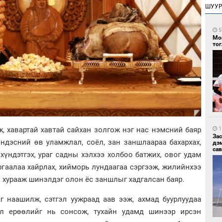
ШУУ
5
Мо
то
1
, хавартай хавтай сайхан золгож нэг нас нэмсний баяр
За
ндэсний өв уламжлал, соёл, зан заншлаараа бахархах,
дэ
сав
 хүндэтгэх, ураг садны хэлхээ холбоо батжих, овог удам
ургаалаа хайрлах, хийморь лундаагаа сэргээж, жилийнхээ
 хурааж шинэлдэг олон ёс заншлыг хадгалсан баяр.
аг наашилж, сэтгэл уужраад аав ээж, ахмад буурлуудаа
үйл ерөөлийг нь сонсож, тухайн удамд шинээр ирсэн