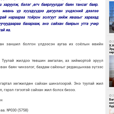
 харуулж, бэлэг ,өгч баярлуулдаг баян тансаг баяр.
 маань үр хүүхдүүдээ дагуулан үндэсний дээлээ
урай нараараа тойрон золгуут хийж явахыг харахад
учуудаараа бахархаж, энэ сайхан баярын утга учир
ай яа.
1
Бо
ба
2
ан заншил болгон үлдээсэн аугаа их соёлын өвийн
Х.
Эр
хар
 Туулай жилдээ төвшин амгалан, аз хиймортой эрүүл
тайван баян чинээлэг, бахдам сайхныг редакцынхаа зүгээс
 гартал хөгжилдөн сайхан шинэлээрэй. Энэ туулай жил
1
Бо
л, гэрэл гэгээтэй сайхан жил болох бизээ.
ба
2
Ба
ин
но
бү
аа. №030 (5758)