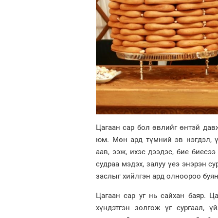
Цагаан сар бол өвлийг өнтэй давж
юм. Мөн ард түмний эв нэгдэл, ү
аав, ээж, ихэс дээдэс, бие биесээ
судраа мэдэх, залуу үеэ энэрэн с
заслыг хийлгэн ард олноороо буян
Цагаан сар уг нь сайхан баяр. Ц
хүндэтгэн золгож үг сургаал, 