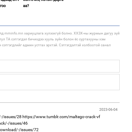
гоо
аа?
1
Ир
ги
ду
2
“Ну
лд mminfo.mn хариуцлага хүлээхгүй болно. ХХЗХ-ны журмын дагуу зүй
тул ТА сэтгэгдэл бичихдээ хууль зүйн болон ёс суртахууны хэм
н сэтгэгдлийг админ устгах эрхтэй. Сэтгэгдэлтэй холбоотой санал
1
Нар
2
Хөш
2023-06-04
/-/issues/28
https://www.tumblr.com/maltego-crack-vf
ack/-/issues/46
1
download/-/issues/72