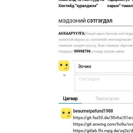
Хэнтийд “хуралджээ”
нарын” томил
МЭДЭЭНИЙ
СЭТГЭГДЭЛ
АНХААРУУЛГА:
Уншигчдын бичсэн сэтгэгдэ
зохисгүй зарим үг, хэллэгийг хязгаарласан 
хэмжээг хүндэтгэнэ үү. Хэм хэмжээг зөрчсө
гомдлыг
99998796
утсаар хүлээн авна.
Цагаар
Таалагдсан
beaumeipafund1988
https://git.fsz53.de/30vhx/01sr
https://git.acwing.com/hc9u/cr
https://gitlab.fhi.mpg.de/zq3z/