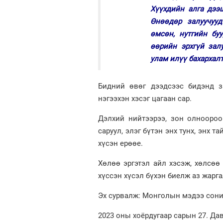
Хүүхдийн алга дээш
Өнөөдөр залуучууд
өмсөн, нутгийн бу
өөрийн эрхгүй залу
улам илүү бахархалт
Бидний өвөг дээдсээс бидэнд з
нэгээхэн хэсэг цагаан сар.
Дэлхий нийтээрээ, зон олноороо
саруул, элэг бүтэн энх тунх, энх 
хүсэн ерөөе.
Хөлөө эргэтэл айл хэсэж, хөлсөө
хүссэн хүсэл бүхэн биелж аз жарга
Эх сурвалж: Монголын мэдээ сон
2023 оны хоёрдугаар сарын 27. Дав