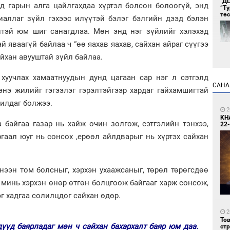
"Д
д гарын алга цайлгахдаа хүртэл болсон болоогүй, энд
“Т
тө
риаллаг зүйл гэхээс илүүтэй бэлэг бэлгийн дээд бэлэн
йтэй юм шиг санагдлаа. Мөн энд нэг зүйлийг хэлэхэд
 яваагүй байлаа ч “өө яахав яахав, сайхан айраг сүүгээ
сайхан авууштай зүйл байлаа.
 хуучлах хамаатнуудын дунд цагаан сар нэг л сэтгэлд
САНА
нэ жилийг гэгээлэг гэрэлтэйгээр хардаг гайхамшигтай
1
чилдаг болжээ.
Во
2
хэс
KH
а байгаа газар нь хайж очин золгож, сэтгэлийн тэнхээ,
22-
ргаал юуг нь сонсох ,ерөөл айлдварыг нь хүртэх сайхан
нээн том болсныг, хэрхэн ухаажсаныг, төрөл төрөгсдөө
р минь хэрхэн өнөр өтгөн болцгоож байгааг харж сонсож,
г хадгаа солилцдог сайхан өдөр.
1
Тав
2
Тө
дүүд баярладаг мөн ч сайхан бахархалт баяр юм даа.
ст