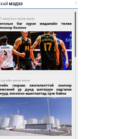
РХАЙ
МЭДЭЭ
7 минутын өмнө өмнө
нголын баг хүрэл медалийн төлөө
глохоор боллоо
 цагийн өмнө өмнө
сгийн газраас хөнгөлөлттэй зээлээр
мжсэний үр дүнд шатахуун хадгалах
нууд эхнээсээ ашиглалтад орж байна