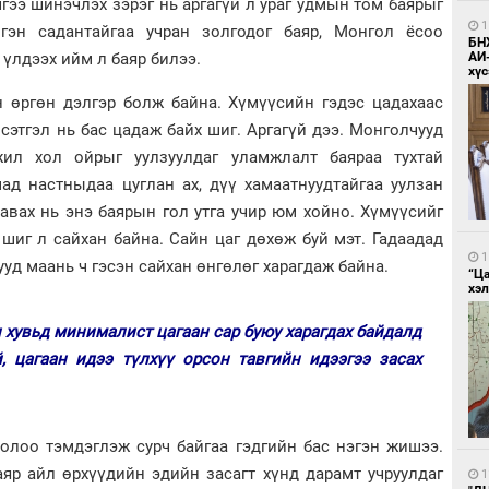
чгээ шинэчлэх зэрэг нь аргагүй л ураг удмын том баярыг
1
лгэн садантайгаа учран золгодог баяр, Монгол ёсоо
БН
АИ
 үлдээх ийм л баяр билээ.
хүс
н өргөн дэлгэр болж байна. Хүмүүсийн гэдэс цадахаас
 сэтгэл нь бас цадаж байх шиг. Аргагүй дээ. Монголчууд
ил хол ойрыг уулзуулдаг уламжлалт баяраа тухтай
ад настныдаа цуглан ах, дүү хамаат­нуудтайгаа уулзан
 авах нь энэ баярын гол утга учир юм хойно. Хү­мүү­сийг
 шиг л сайхан байна. Сайн цаг дөхөж буй мэт. Гадаа­дад
1
ууд маань ч гэсэн сайхан өнгөлөг харагдаж байна.
“Ц
хэл
н хувьд минималист цагаан сар буюу харагдах байдалд
й, цагаан идээ түлхүү орсон тавгийн идээгээ засах
лолоо тэмдэглэж сурч байгаа гэдгийн бас нэгэн жишээ.
яр айл өрхүүдийн эдийн засагт хүнд дарамт учруулдаг
1