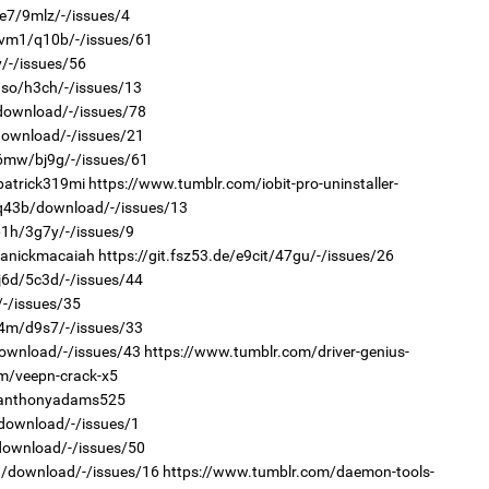
Мо
qe7/9mlz/-/issues/4
өн
2
"Х
1vm1/q10b/-/issues/61
ЕБС
y/-/issues/56
dso/h3ch/-/issues/13
/download/-/issues/78
/download/-/issues/21
36mw/bj9g/-/issues/61
patrick319mi
https://www.tumblr.com/iobit-pro-uninstaller-
1
e/q43b/download/-/issues/13
Өн
61h/3g7y/-/issues/9
ду
2
ол
Ав
manickmacaiah
https://git.fsz53.de/e9cit/47gu/-/issues/26
тат
j6d/5c3d/-/issues/44
/-/issues/35
k4m/d9s7/-/issues/33
download/-/issues/43
https://www.tumblr.com/driver-genius-
m/veepn-crack-x5
s/anthonyadams525
/download/-/issues/1
1
/download/-/issues/50
УИ
2
тэн
Са
0h/download/-/issues/16
https://www.tumblr.com/daemon-tools-
мэ