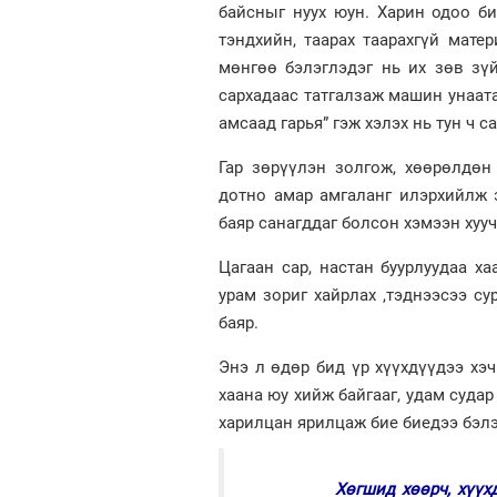
байсныг нуух юун. Харин одоо би
тэндхийн, таарах таарахгүй мате
мөнгөө бэлэглэдэг нь их зөв зү
сархадаас татгалзаж машин унаатай
амсаад гарья” гэж хэлэх нь тун ч 
Гар зөрүүлэн золгож, хөөрөлдөн
дотно амар амгаланг илэрхийлж э
баяр санагддаг болсон хэмээн хуу
Цагаан сар, настан буурлуудаа ха
урам зориг хайрлах ,тэднээсээ су
баяр.
Энэ л өдөр бид үр хүүхдүүдээ хэч
хаана юу хийж байгааг, удам суда
харилцан ярилцаж бие биедээ бэлэ
Хөгшид хөөрч, хүүх