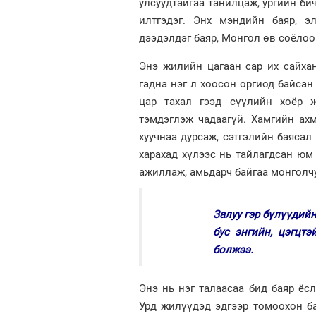
улсуудтайгаа танилцаж, ургийн би
илтгэдэг. Энх мэндийн баяр, э
дээдэлдэг баяр, Монгол өв соёлоо
Энэ жилийн цагаан сар их сайха
гадна нэг л хоосон оргиод байсан
цар тахал гээд сүүлийн хоёр ж
тэмдэглэж чадаагүй. Хамгийн ахм
хууч­наа дурсаж, сэтгэлийн баясал
харахад хүлээс нь тай­лагд­сан юм
ажиллаж, амьдарч бай­гаа монголч
Залуу гэр бүлүүдий
бус энгийн, цэгцтэ
болжээ.
Энэ нь нэг талаасаа бид баяр ёс
Урд жилүүдэд эдгээр томоохон ба