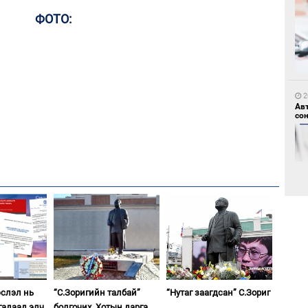
ФОТО:
1
Но
жо
2
Ав
со
1
Со
69 
2
Хө
та
эслэл нь
“С.Зоригийн талбай”
“Нутаг заагдсан” С.Зориг
гадаад элч
болгочих, Хотын дарга