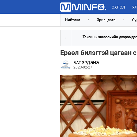
ЭХЛЭЛ
УЛ
Нийтлэл
•
Ярилцлага
•
Су
Таксины жолоочийн дээрэмдсэн
Ерөөл билэгтэй цагаан 
БАТ-ЭРДЭНЭ
2023-02-27