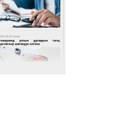
 өдрийн өмнө өмнө
цтой зөрчил гаргасан автобусны
лоочийг ажлаас нь чөлөөлжээ
026-08-03 өмнө
томашинд улсын дугаарын тэгш,
ндгойгоор шатахуун олгоно
 өдрийн өмнө өмнө
гтуугаар тээврийн хэрэгсэл жолоодсон
зөрчил бүртгэгдлээ
026-08-03 өмнө
всгөл нуурын лусыг тахих төрийн
хилгын ёслол боллоо