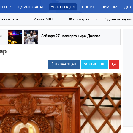
С ТӨР
ЭДИЙН ЗАСАГ
ҮЗЭЛ БОДОЛ
СПОРТ
НИЙГЭМ
ДЭЛ
рвалжлага
•
Азийн АШТ
•
Фото мэдээ
•
Оддын амьдрал
...
Лейкэрс 27-ноос эргэн ирж Даллас...
сар
ХУВААЛЦАХ
ЖИРГЭХ