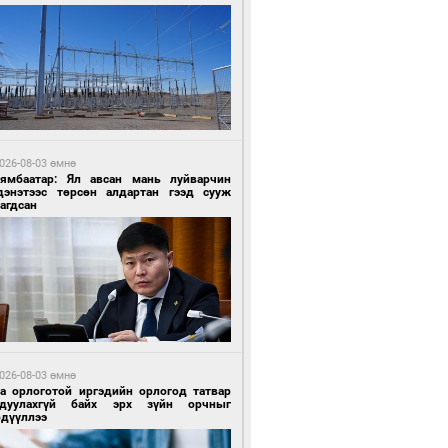
2 цагийн өмнө өмнө
роо орохгүй, өдөртөө 30-32 хэм дулаан
йна
026-08-03 өмнө
Нямбаатар: Ял авсан мань луйварчин
дэнэтээс төрсөн алдартан гээд сууж
агдсан
2 цагийн өмнө өмнө
роо орохгүй, өдөртөө 30-32 хэм дулаан
йна
026-08-03 өмнө
га орлоготой иргэдийн орлогод татвар
гдуулахгүй байх эрх зүйн орчныг
рдүүллээ