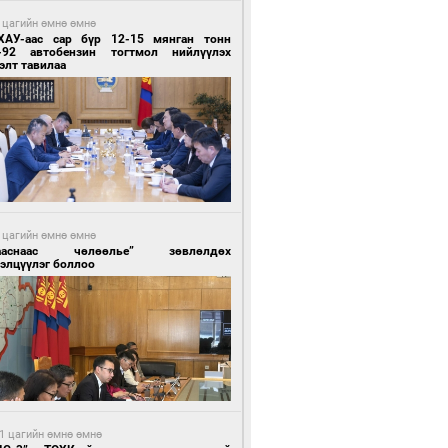
 цагийн өмнө өмнө
ХАУ-аас сар бүр 12-15 мянган тонн
-92 автобензин тогтмол нийлүүлэх
элт тавилаа
 цагийн өмнө өмнө
ааснаас чөлөөлье” зөвлөлдөх
элцүүлэг боллоо
1 цагийн өмнө өмнө