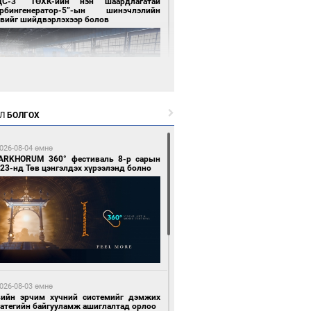
ЦС-3” ТӨХК-ийн нэн шаардлагатай
урбингенератор-5”-ын шинэчлэлийн
свийг шийдвэрлэхээр болов
Л
БОЛГОХ
1 цагийн өмнө өмнө
ллейбол эрэгтэйчүүдийн шигшээ баг А
026-08-04 өмнө
гийг тэргүүллээ
ARKHORUM 360° фестиваль 8-р сарын
23-нд Төв цэнгэлдэх хүрээлэнд болно
2 цагийн өмнө өмнө
ан шар мэнгэтэй хөх бар өдөр
026-08-03 өмнө
вийн эрчим хүчний системийг дэмжих
ратегийн байгууламж ашиглалтад орлоо