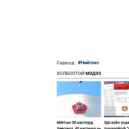
#Нийтлэл
Сэдвүүд :
ХОЛБООТОЙ
МЭДЭЭ
МАН-ын 50 настнууд
Эрх зүйн үнд
Хөвсгөлд, 40 настнууд нь
тодорхойгүй “