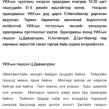
УИХ-ын чуулганы нэгдсэн хуралдаан өчигдөр 10.20 цагт
гишүүдийн 51.6 хувийн ирцтэйгээр эхлэв. Нэгдсэн
Зурхай
хуралдааныг УИХ-ын дэд дарга Л.Мөнхбаатар даргалан
явуулсан. Төрөөс баримтлах мөнгөний бодлоготой
холбоотой УИХ-ын тогтоолын төслийг хэлэлцсэн
хуралдааны протоколыг хүргэе. Хуралдааны эхэнд УИХ-ын
гишүүн Ц.Даваасүрэн, Н.Алтанхуяг, Д.Цогтбаатар нар
зарчмын зөрүүтэй санал гаргаж байр сууриа илэрхийллээ.
УИХ-ын гишүүн Ц.Даваасүрэн:
-Өвөлжилтийн нөхцөл байдал хүндэрч байна. Тойргийн
гишүүд маань ярьж байна. Малчид малаа их нядалж
байгаа юм байна. Гэвч махны үнэ унасан. Арьс ширний
үнэ унасан. Малчдын орлого өдөр ирэх бүр хумигдаж
байна. Тиймээс Шадар сайд энэ асуудалд тодорхой
саналаа багцлаад ирэх долоо хоногт Засгийн газрын