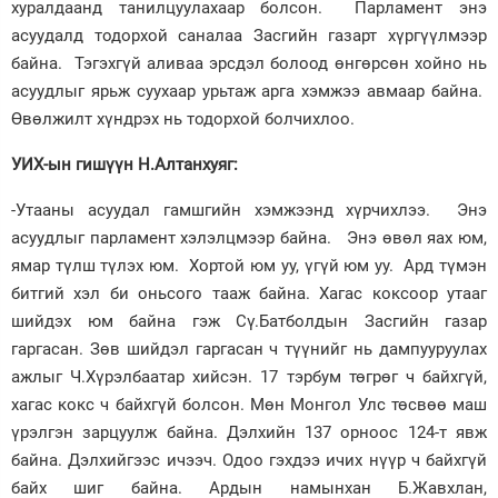
хуралдаанд танилцуулахаар болсон. Парламент энэ
асуудалд тодорхой саналаа Засгийн газарт хүргүүлмээр
байна. Тэгэхгүй аливаа эрсдэл болоод өнгөрсөн хойно нь
асуудлыг ярьж суухаар урьтаж арга хэмжээ авмаар байна.
Өвөлжилт хүндрэх нь тодорхой болчихлоо.
УИХ-ын гишүүн Н.Алтанхуяг:
-Утааны асуудал гамшгийн хэмжээнд хүрчихлээ. Энэ
асуудлыг парламент хэлэлцмээр байна. Энэ өвөл яах юм,
ямар түлш түлэх юм. Хортой юм уу, үгүй юм уу. Ард түмэн
битгий хэл би оньсого тааж байна. Хагас коксоор утааг
шийдэх юм байна гэж Сү.Батболдын Засгийн газар
гаргасан. Зөв шийдэл гаргасан ч түүнийг нь дампууруулах
ажлыг Ч.Хүрэлбаатар хийсэн. 17 тэрбум төгрөг ч байхгүй,
хагас кокс ч байхгүй болсон. Мөн Монгол Улс төсвөө маш
үрэлгэн зарцуулж байна. Дэлхийн 137 орноос 124-т явж
байна. Дэлхийгээс ичээч. Одоо гэхдээ ичих нүүр ч байхгүй
байх шиг байна. Ардын намынхан Б.Жавхлан,