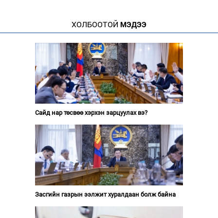
ХОЛБООТОЙ
МЭДЭЭ
Сайд нар төсвөө хэрхэн зарцуулах вэ?
Засгийн газрын ээлжит хуралдаан болж байна