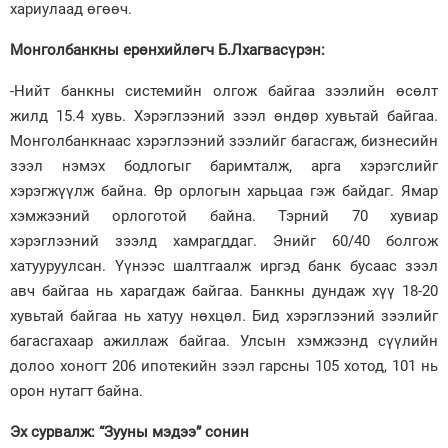
хариулаад өгөөч.
Монголбанкны ерөнхийлөгч Б.Лхагвасүрэн:
-Нийт банкны системийн олгож байгаа зээлийн өсөлт
жилд 15.4 хувь. Хэрэглээний зээл өндөр хувьтай байгаа.
Монголбанкнаас хэрэглээний зээлийг багасгаж, бизнесийн
зээл нэмэх бодлогыг баримталж, арга хэрэгслийг
хэрэгжүүлж байна. Өр орлогын харьцаа гэж байдаг. Ямар
хэмжээний орлоготой байна. Тэрний 70 хувиар
хэрэглээний зээлд хамрагддаг. Энийг 60/40 болгож
хатууруулсан. Үүнээс шалтгаалж иргэд банк бусаас зээл
авч байгаа нь харагдаж байгаа. Банкны дундаж хүү 18-20
хувьтай байгаа нь хатуу нөхцөл. Бид хэрэглээний зээлийг
багасгахаар ажиллаж байгаа. Улсын хэмжээнд сүүлийн
долоо хоногт 206 ипотекийн зээл гарсны 105 хотод, 101 нь
орон нутагт байна.
Эх сурвалж: “Зууны мэдээ” сонин