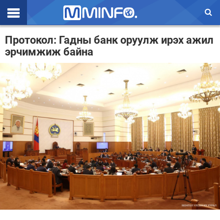
Эхлэл
Протокол: Гадны банк оруулж ирэх ажил
эрчимжиж байна
Цаг агаар
Валют ханш
Улс төр
Эдийн засаг
Үзэл бодол
Спорт
Нийгэм
Дэлхий
Энтертайнмэнт