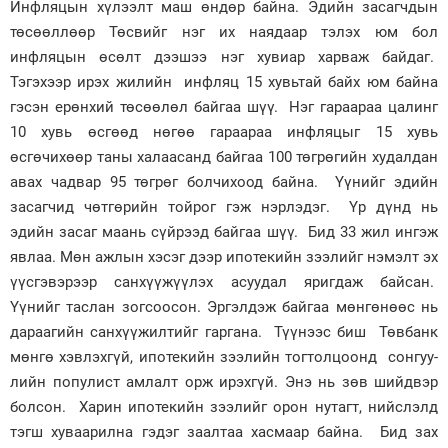
Инфляцын хүлээлт маш өндөр байна. Эдийн засагчдын
төсөөллөөр Төсвийг нэг их наядаар тэлэх юм бол
инфляцын өсөлт дээшээ нэг хувиар харваж байдаг.
Тэгэхээр ирэх жилийн инфляц 15 хувьтай байх юм байна
гэсэн ерөнхий төсөөлөл байгаа шүү. Нэг гараараа цалинг
10 хувь өсгөөд нөгөө гараараа инфляцыг 15 хувь
өсгөчихөөр таны халаасанд байгаа 100 төгрөгийн худалдан
авах чадвар 95 төгрөг болчихоод байна. Үүнийг эдийн
засагчид чөтгөрийн тойрог гэж нэрлэдэг. Үр дүнд нь
эдийн засаг маань сүйрээд байгаа шүү. Бид 33 жил ингэж
явлаа. Мөн ажлын хэсэг дээр ипотекийн зээлийг нэмэлт эх
үүсгэвэрээр санхүүжүүлэх асуудал яригдаж байсан.
Үүнийг таслан зогсоосон. Эргэлдэж байгаа мөнгөнөөс нь
дараагийн санхүүжилтийг гаргана. Түүнээс биш Төвбанк
мөнгө хэвлэхгүй, ипотекийн зээлийн тогтолцоонд сон­гуу­
лийн популист амлалт орж ирэх­гүй. Энэ нь зөв шийдвэр
болсон. Харин ипотекийн зээлийг орон нутагт, нийс­лэлд
тэгш хуваарилна гэдэг заалтаа хас­маар байна. Бид зах