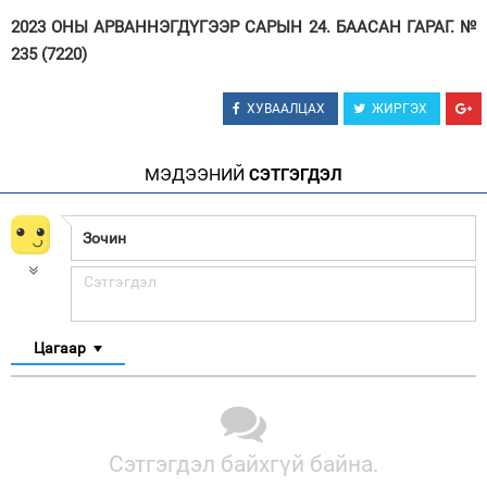
2023 ОНЫ АРВАННЭГДҮГЭЭР САРЫН 24. БААСАН ГАРАГ. №
235 (7220)
ХУВААЛЦАХ
ЖИРГЭХ
МЭДЭЭНИЙ
СЭТГЭГДЭЛ
Цагаар
Сэтгэгдэл байхгүй байна.