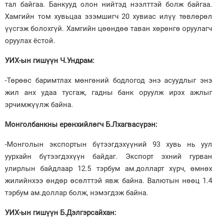
тал байгаа. Банкууд олон нийтэд нээлттэй болж байгаа.
Хамгийн том хувьцаа эзэмшигч 20 хувиас илүү төвлөрөл
үүсгэж болохгүй. Хамгийн цөөндөө таван хөрөнгө оруулагч
оруулах ёстой.
УИХ-ын гишүүн Ч.Ундрам:
-Төрөөс баримтлах мөнгөний бодлогод энэ асуудлыг энэ
жил анх удаа тусгаж, гадны банк оруулж ирэх ажлыг
эрчимжүүлж байна.
Монголбанкны ерөнхийлөгч Б.Лхагвасүрэн:
-Монголын экспортын бүтээгдэхүүний 93 хувь нь уул
уурхайн бүтээгдэхүүн байдаг. Экспорт эхний гурван
улирлын байдлаар 12.5 тэрбум ам.долларт хүрч, өмнөх
жилийнхээ өндөр өсөлттэй явж байна. Валютын нөөц 1.4
тэрбум ам.доллар болж, нэмэгдэж байна.
УИХ-ын гишүүн Б.Дэлгэрсайхан: