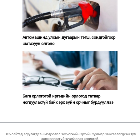
Автомашинд улсын дугаарын тэгш, сондгойгоор
шатахуун олгоно
Бага орлоготой иргэдийн орлогод татвар
ногдуулахгүй байх эрх зүйн орчныг бүрдүүллээ
Веб сайтад агуулагдсан мэдээлэл зохиогчийн эрхийн хуулиар хамгаалагдсан тул
зөвшөөрөлгүй хуулбарлах хориотой.