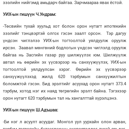
зээлийн нийгэмд амьдарч байгаа. Зарчмаараа явах ёстой.
УИХ-ын гишүүн Ч.Ундрам:
-Төсвийн тухай хуульд хот болон орон нутагт ипотекийн
зээлийг тэнцвэртэй олгох гэсэн заалт орсон. Тэр дагуу
үндсэн чиглэлээ УИХ-ын тогтоолтой уялдуулж оруулж
ирсэн. Заавал мөнгөний бодлогын үндсэн чиглэлд оруулж
байгаа нь Засгийн газар руу шилжүүлэх юм. Шилжүүлж
автал нь өөрийн эх үүсвэрээр нь санхүүжүүлэх, УИХ-ын
тогтоолтой уялдуулсан хэрэг. Өөрийн эх үүсвэрээр
санхүүжүүлэхэд жилд 620 тэрбумын санхүүжилтын
боломжтой гэсэн. Бид эрэлтийг асуухад орон нутагт 373.4
тэрбум, хотод нэг их наяд төгрөгийн эрэлт байна. Тэгэхээр
орон нутагт 620 тэрбумын тал нь хангалттай хүрэлцэнэ.
УИХ-ын гишүүн Ш.Адъшаа:
-Би нэг л асуулт асуудаг. Монгол уул уурхайн олон арван,
тэрбум төгрөгийн бүтээгдэхүүн экспортолдог тухай ярьдаг.