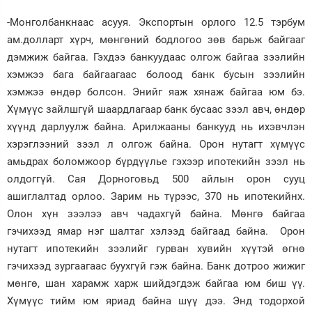
-Монголбанкнаас асууя. Экспортын орлого 12.5 тэрбум
ам.долларт хүрч, мөнгөний бодлогоо зөв барьж байгааг
дэмжиж байгаа. Гэхдээ банкуудаас олгож байгаа зээлийн
хэмжээ бага байгаагаас болоод банк бусын зээлийн
хэмжээ өндөр болсон. Энийг яаж хянаж байгаа юм бэ.
Хүмүүс зайлшгүй шаардлагаар банк бусаас зээл авч, өндөр
хүүнд дарлуулж байна. Арилжааны банкууд нь ихэвчлэн
хэрэглээний зээл л олгож байна. Орон нутагт хүмүүс
амьдрах боломжоор бүрдүүлье гэхээр ипотекийн зээл нь
олдоггүй. Сая Дорноговьд 500 айлын орон сууц
ашиглалтад орлоо. Зарим нь түрээс, 370 нь ипотекийнх.
Олон хүн зээлээ авч чадахгүй байна. Мөнгө байгаа
гэчихээд ямар нэг шалтаг хэлээд байгаад байна. Орон
нутагт ипотекийн зээлийг гурван хувийн хүүтэй өгнө
гэчихээд зургаагаас буухгүй гэж байна. Банк дотроо жижиг
мөнгө, шан харамж харж шийдэгдэж байгаа юм биш үү.
Хүмүүс тийм юм яриад байна шүү дээ. Энд тодорхой