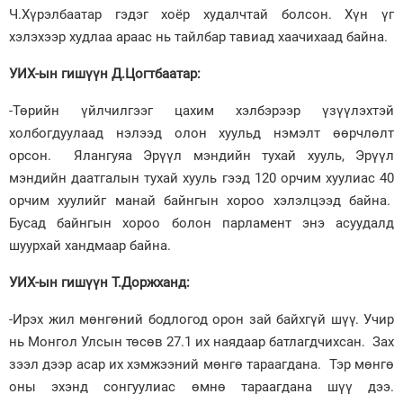
Ч.Хүрэлбаатар гэдэг хоёр худалчтай болсон. Хүн үг
хэлэхээр худлаа араас нь тайлбар тавиад хаачихаад байна.
УИХ-ын гишүүн Д.Цогтбаатар:
-Төрийн үйлчилгээг цахим хэлбэрээр үзүүлэхтэй
холбогдуулаад нэлээд олон хуульд нэмэлт өөрчлөлт
орсон. Ялангуяа Эрүүл мэндийн тухай хууль, Эрүүл
мэндийн даатгалын тухай хууль гээд 120 орчим хуулиас 40
орчим хуулийг манай байнгын хороо хэлэлцээд байна.
Бусад байнгын хороо болон парламент энэ асуудалд
шуурхай хандмаар байна.
УИХ-ын гишүүн Т.Доржханд:
-Ирэх жил мөнгөний бодлогод орон зай байхгүй шүү. Учир
нь Монгол Улсын төсөв 27.1 их наядаар батлагдчихсан. Зах
зээл дээр асар их хэмжээний мөнгө тараагдана. Тэр мөнгө
оны эхэнд сонгуулиас өмнө тараагдана шүү дээ.