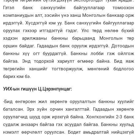
Гэтэл банк санхүүгийн байгууллагаар томоохон
компаниудын алт, зэсийн үнэ ханш Монголын банкаар орж
ирдэггүй. Хүсдэггүй юм уу. Банк санхүүгийн байгууллагаар
оруулах гэхээр итгэдэггүй гэдэг. Улс төрд нөлөө бүхий
хэдхэн арилжааны банкны барьцаанд Монголын төр
оршин байдаг. Гадаадын банк оруулж ирдэггүй. Дотоодын
банкны хүү огт буурдаггүй. Банкны лобби гэж ойлгож
байгаа. Энд тодорхой хариулт өгмөөр байна. Бид яаж
төгрөгийн ханшийг тогтворжуулж, мөнгөний бодлогоо
барих юм бэ.
УИХ-ын гишүүн Ц.Цэрэнпунцаг:
-Бид өнгөрсөн жил хөрөнгө оруулалтын банкны хуулийг
баталсан. Эрх зүйн орчин хангалттай. Гадаадын хөрөнгө
оруулагчид шууд орж ирэхгүй байна. Хонгконгийн 2-3 банк
судалж анхаарч байгаа гэх асуудал байгаа. Банкны хуульд
нэмэлт өөрчлөлт оруулсан. Бодит амьдралтай нийцэхгүй