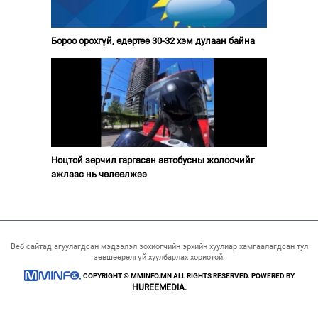
Бороо орохгүй, өдөртөө 30-32 хэм дулаан байна
Ноцтой зөрчил гаргасан автобусны жолоочийг
ажлаас нь чөлөөлжээ
Веб сайтад агуулагдсан мэдээлэл зохиогчийн эрхийн хуулиар хамгаалагдсан тул
зөвшөөрөлгүй хуулбарлах хориотой.
COPYRIGHT © MMINFO.MN ALL RIGHTS RESERVED. POWERED BY
HUREEMEDIA.