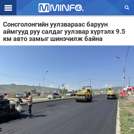
Эхлэл
Сонсголонгийн уулзвараас баруун
аймгууд руу салдаг уулзвар хүртэлх 9.5
Цаг агаар
км авто замыг шинэчилж байна
Валют ханш
Улс төр
Эдийн засаг
Үзэл бодол
Спорт
Нийгэм
Дэлхий
Энтертайнмэнт