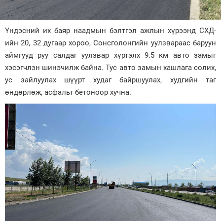
Зурхай
Үндэсний их баяр наадмын бэлтгэл ажлын хүрээнд СХД-
ийн 20, 32 дугаар хороо, Сонсголонгийн уулзвараас баруун
аймгууд руу салдаг уулзвар хүртэлх 9.5 км авто замыг
хэсэгчлэн шинэчилж байна. Тус авто замын хашлага солих,
ус зайлуулах шүүрт худаг байршуулах, худгийн таг
өндөрлөж, асфальт бетоноор хучна.