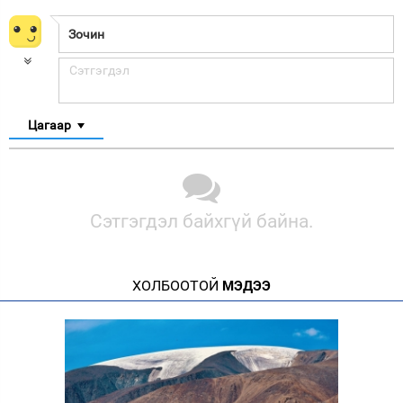
Цагаар
Сэтгэгдэл байхгүй байна.
ХОЛБООТОЙ
МЭДЭЭ