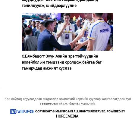
танилцуулж, шийдвэрлүүлнэ
С.Бямбацогт Зүүн Азийн эрэгтэйчүүдийн
волейболын тэмцээнд оролцож байгаа баг
тамирчдад амжилт хүслээ
Веб сайтад агуулагдсан мэдээлэл зохиогчийн эрхийн хуулиар хамгаалагдсан тул
зөвшөөрөлгүй хуулбарлах хориотой.
COPYRIGHT © MMINFO.MN ALL RIGHTS RESERVED. POWERED BY
HUREEMEDIA.