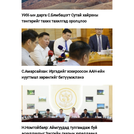
УИХ-ын дарга С.Бямбацогт Сутай хайрхны
тэнгэрийг тахих тахилгад оролцлоо
С.Амарсайхан: Иргэдийг хохироосон ААН-ийн
нуугтмал хөрөнгийг битүүмжлэнэ
Н.Номтойбаяр: Аймгуудад тулгамдаж буй
асуудлуудыг Засгийн газрын хуралдаанд