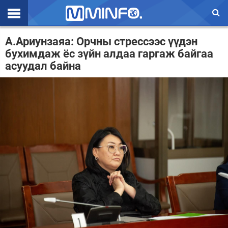
Эхлэл
А.Ариунзаяа: Орчны стрессээс үүдэн
бухимдаж ёс зүйн алдаа гаргаж байгаа
Цаг агаар
асуудал байна
Валют ханш
Улс төр
Эдийн засаг
Үзэл бодол
Спорт
Нийгэм
Дэлхий
Энтертайнмэнт