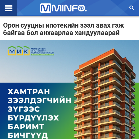
Эхлэл
Орон сууцны ипотекийн зээл авах гэж
байгаа бол анхаарлаа хандуулаарай
Цаг агаар
Валют ханш
Улс төр
Эдийн засаг
Үзэл бодол
Спорт
Нийгэм
Дэлхий
Энтертайнмэнт