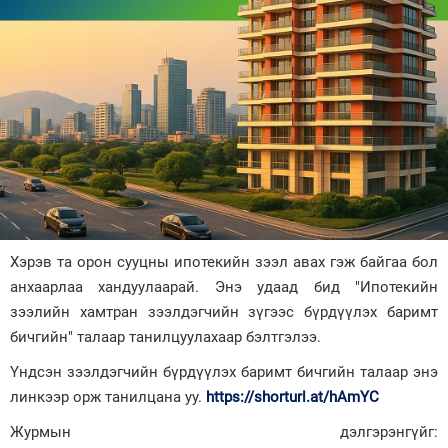
Зурхай
Хэрэв та орон сууцны ипотекийн зээл авах гэж байгаа бол
анхаарлаа хандуулаарай. Энэ удаад бид "Ипотекийн
зээлийн хамтран зээлдэгчийн зүгээс бүрдүүлэх баримт
бичгийн" талаар танилцуулахаар бэлтгэлээ.
Үндсэн зээлдэгчийн бүрдүүлэх баримт бичгийн талаар энэ
линкээр орж танилцана уу.
https://shorturl.at/hAmYC
Журмын дэлгэрэнгүйг: