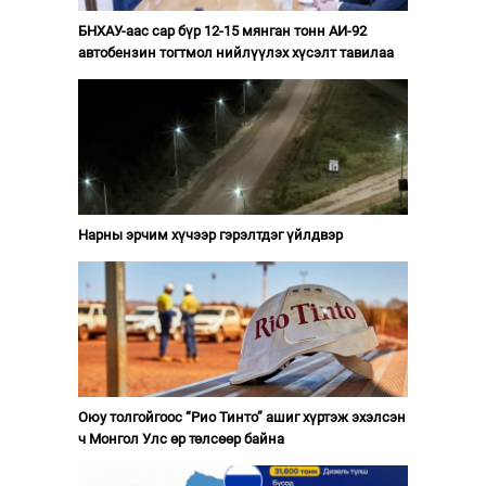
БНХАУ-аас сар бүр 12-15 мянган тонн АИ-92
автобензин тогтмол нийлүүлэх хүсэлт тавилаа
Нарны эрчим хүчээр гэрэлтдэг үйлдвэр
Оюу толгойгоос “Рио Тинто” ашиг хүртэж эхэлсэн
ч Монгол Улс өр төлсөөр байна