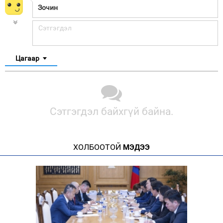
Цагаар
Сэтгэгдэл байхгүй байна.
ХОЛБООТОЙ
МЭДЭЭ