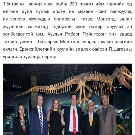
Т.Батаарыг авчирснаас хойш 230 орчим ийм төрлийн эд
өлгийн зүйл буцаж ирсэн нь музейн санг баяжуулж,
ингэснээр жуулчдын сонирхлыг татах, Монголд аялал
жуулчлал хөгжихөд тодорхой хувь нэмэр оруулах ач
холбогдолтой юм. Хуульч Роберт Пэйнтэрэн энэ удаад
тухайн үеийн Т.Батаарыг Монголд авчрах ажлын хэсгийн
ахлагч, Ерөнхийлөгчийн хуулийн зөвлөх байсан П.Цагааны
урилгаар хүрэлцэн иржээ.