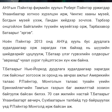
АНУ-ын Пэйнтэр фирмийн хуульч Роберт Пэйнтэр уржигдар
Зурхай
Улаанбаатар хотноо хүрэлцэн ирж, Чингис хааны музей,
Богдын музей үзэж, Гандан хийдээр зочлов. Тэрбээр
онцгойлон Байгалийн түүхийн музейгээр орж, Тарбазавор
Батаарыг “эргэв”.
Ноён Пэйнтэр 2013 онд АНУ-д хууль бус дуудлага
худалдаагаар орж зарагдах гэж байхад нь шүүхийн
шийдвэрийг цуцлуулж, Т.Батаар үлэг гүрвэлийн олдворыг
“аврахад” чухал үүрэг гүйцэтгэсэн хүн юм байна.
Т.Батаарыг Нью-Йоркод дуудлага худалдаагаар зарагдах
гэж байсныг зогсоож эх оронд нь авчрах ажлыг Америкийн
талаас Р.Пэйнтэр, Монголын талаас тухайн үеийн
Ерөнхийлөгчийн Тамгын газрын баг амжилттай зохион
байгуулж байсан билээ. 70 сая жилийн настай Т.Батаарыг
Улаанбаатарт авчирч, Сүхбаатарын талбайд түр байршуулах
үед Р.Пэйнтэр Монголд ирж байсан аж.