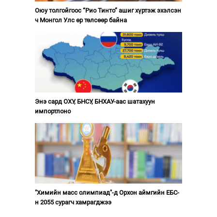
Оюу толгойгоос “Рио Тинто” ашиг хүртэж эхэлсэн
ч Монгол Улс өр төлсөөр байна
Энэ сард ОХУ, БНСУ, БНХАУ-аас шатахуун
импортлоно
"Химийн масс олимпиад"-д Орхон аймгийн ЕБС-
н 2055 сурагч хамрагджээ