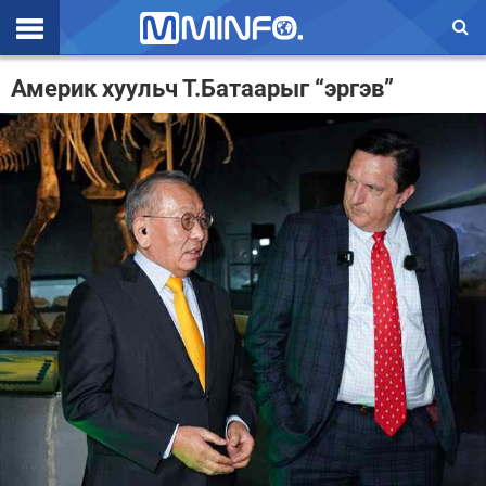
Эхлэл
Америк хуульч Т.Батаарыг “эргэв”
Цаг агаар
Валют ханш
Улс төр
Эдийн засаг
Үзэл бодол
Спорт
Нийгэм
Дэлхий
Энтертайнмэнт