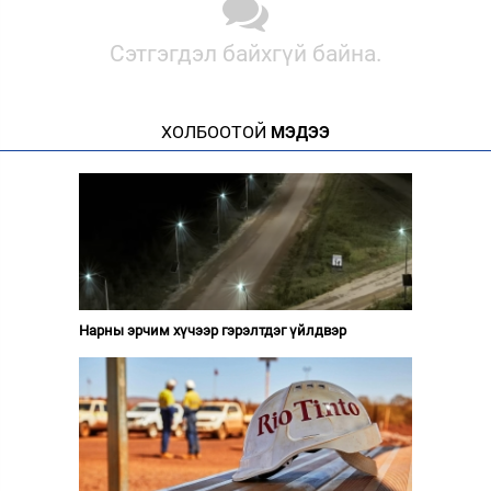
Сэтгэгдэл байхгүй байна.
ХОЛБООТОЙ
МЭДЭЭ
Нарны эрчим хүчээр гэрэлтдэг үйлдвэр