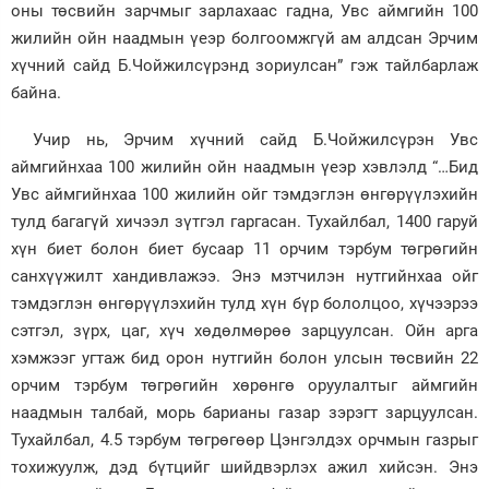
оны төсвийн зарчмыг зарлахаас гадна, Увс аймгийн 100
жилийн ойн наадмын үеэр болгоомжгүй ам алдсан Эрчим
хүчний сайд Б.Чойжилсүрэнд зориулсан” гэж тайлбарлаж
байна.
Учир нь, Эрчим хүчний сайд Б.Чойжилсүрэн Увс
аймгийнхаа 100 жилийн ойн наадмын үеэр хэвлэлд “…Бид
Увс аймгийнхаа 100 жилийн ойг тэмдэглэн өнгөрүүлэхийн
тулд багагүй хичээл зүтгэл гаргасан. Тухайлбал, 1400 гаруй
хүн биет болон биет бусаар 11 орчим тэрбум төгрөгийн
санхүүжилт хандивлажээ. Энэ мэтчилэн нутгийнхаа ойг
тэмдэглэн өнгөрүүлэхийн тулд хүн бүр бололцоо, хүчээрээ
сэтгэл, зүрх, цаг, хүч хөдөлмөрөө зарцуулсан. Ойн арга
хэмжээг угтаж бид орон нутгийн болон улсын төсвийн 22
орчим тэрбум төгрөгийн хөрөнгө оруулалтыг аймгийн
наадмын талбай, морь барианы газар зэрэгт зарцуулсан.
Тухайлбал, 4.5 тэрбум төгрөгөөр Цэнгэлдэх орчмын газрыг
тохижуулж, дэд бүтцийг шийдвэрлэх ажил хийсэн. Энэ