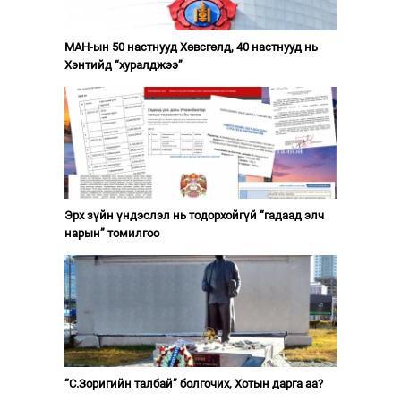
МАН-ын 50 настнууд Хөвсгөлд, 40 настнууд нь
Хэнтийд “хуралджээ”
Эрх зүйн үндэслэл нь тодорхойгүй “гадаад элч
нарын” томилгоо
“С.Зоригийн талбай” болгочих, Хотын дарга аа?