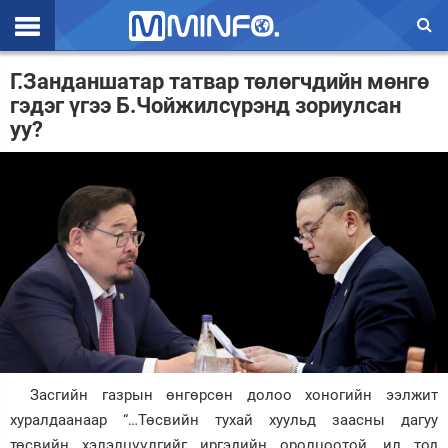
Эхлэл
Г.Занданшатар татвар төлөгчдийн мөнгө
гэдэг үгээ Б.Чойжилсүрэнд зориулсан
Цаг агаар
уу?
Валют ханш
Улс төр
Эдийн засаг
Үзэл бодол
Спорт
Нийгэм
Засгийн газрын өнгөрсөн долоо хоногийн ээлжит
Дэлхий
хуралдаанаар “…Төсвийн тухай хуульд заасны дагуу
Энтертайнмэнт
төсвийн хэлэлцүүлгийг иргэдийн оролцоотой, ил тод