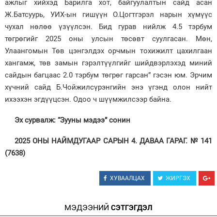
ажлыг хийхэд Барилга хот, байгуулалтын сайд асан
Ж.Батсуурь, УИХ-ын гишүүн О.Цогтгэрэл нарын хүмүүс
чухал нөлөө үзүүлсэн. Бид гурав нийлж 4.5 тэрбум
төгрөгийг 2025 оны улсын төсөвт суулгасан. Мөн,
Улаангомын Төв цэнгэлдэх орчмын тохижилт цахилгаан
хангамж, төв замын гэрэлтүүлгийг шийдвэрлэхэд миний
сайдын багцаас 2.0 тэрбум төгрөг гарсан” гэсэн юм. Эрчим
хүчний сайд Б.Чойжилсүрэнгийн энэ үгэнд олон нийт
ихээхэн эгдүүцсэн. Одоо ч шүүмжилсээр байна.
Эх сурвалж: “Зууны мэдээ” сонин
2025 ОНЫ НАЙМДУГААР САРЫН 4. ДАВАА ГАРАГ. № 141
(7638)
ХУВААЛЦАХ
ЖИРГЭХ
МЭДЭЭНИЙ
СЭТГЭГДЭЛ