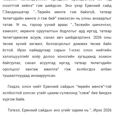
нээлттэй хийнэ” гэж шийдсэн. Энэ үеэр Ерөнхий сайд
Зурхай
Г.Занданшатар “…Төрийн мөнгө гэж байхгүй, татвар
төлөгчдийн мөнгө л гэж бий” хэмээсэн нь олны анхаарлыг
татав. Уг нь, тэрээр үүний араас “…Төсвийн шинэчлэл,
хэмнэлт, хөрөнгө оруулалтын бодлогыг ард иргэд, татвар
төлөгчдөөсөө асууж, санал авч шийдвэрлэнэ. 2026 оны
төсөв хүний хөгжил, боловсролыг дэмжих төсөв байх
ёстой. Ирэх наймдугаар сарын 1-нээс олон нийтийн
хэлэлцүүлгийг хоёр долоо хоногийн хугацаанд зохион
байгуулах, санал асуулгад иргэд, татвар төлөгчдийн
оролцоог хангаж ажилла” гэж холбогдох албан
тушаалтнуудад анхааруулсан.
Гэхдээ, олон нийт Ерөнхий сайдын “төрийн мөнгө”-тэй
холбоотой хэлсэн үгийг цахим сүлжээнд “сэвж” бие биедээ
хүргэж байв.
Тэгвэл, Ерөнхий сайдын энэ үгийг зарим нь “…Ирэх 2026