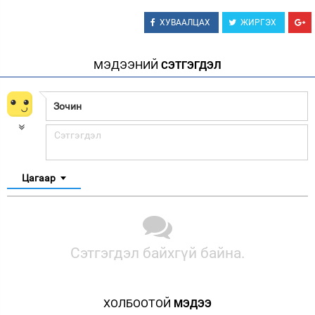
ХУВААЛЦАХ
ЖИРГЭХ
МЭДЭЭНИЙ
СЭТГЭГДЭЛ
Цагаар
Сэтгэгдэл байхгүй байна.
ХОЛБООТОЙ
МЭДЭЭ