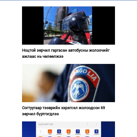
Ноцтой зөрчил гаргасан автобусны жолоочийг
ажлаас нь чөлөөлжээ
Согтуугаар тээврийн хэрэгсэл жолоодсон 69
зөрчил бүртгэгдлээ