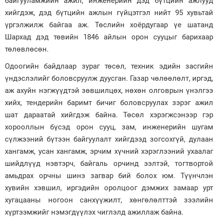
байгууламжийн ажил, инженерийн дэд бүтцийн ажлууд
хийгдэж, дэд бүтцийн ажлын гүйцэтгэл нийт 95 хувьтай
үргэлжилж байгаа аж. Төслийн хоёрдугаар үе шатанд
Шархад дэд төвийн 1846 айлын орон сууцыг барихаар
төлөвлөсөн.
Одоогийн байдлаар зураг төсөл, техник эдийн засгийн
үндэслэлийг боловсруулж дуусган. Газар чөлөөлөлт, иргэд,
аж ахуйн нэгжүүдтэй зөвшилцөх, нөхөн олговрын үнэлгээ
хийх, тендерийн баримт бичиг боловсруулах зэрэг ажил
шат дараатай хийгдэж байна. Төсөл хэрэгжсэнээр гэр
хорооллын бүсэд орон сууц, зам, инженерийн шугам
сүлжээний бүтээн байгуулалт хийгдээд зогсохгүй, дулаан
хангамж, усан хангамж, эрчим хүчний хэрэглээний ухаалаг
шийдлүүд нэвтэрч, байгаль орчинд ээлтэй, тогтвортой
амьдрах орчны шинэ загвар бий болох юм. Түүнчлэн
хувийн хэвшил, иргэдийн оролцоог дэмжих замаар урт
хугацааны ногоон санхүүжилт, хөнгөлөлттэй зээлийн
хүртээмжийг нэмэгдүүлэх чиглэлд ажиллаж байна.