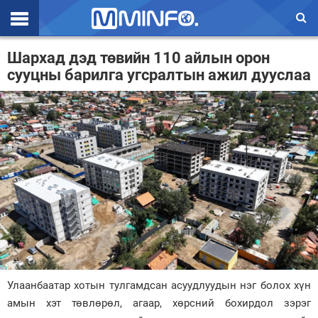
Эхлэл
Шархад дэд төвийн 110 айлын орон
сууцны барилга угсралтын ажил дууслаа
Цаг агаар
Валют ханш
Улс төр
Эдийн засаг
Үзэл бодол
Спорт
Нийгэм
Дэлхий
Улаанбаатар хотын тулгамдсан асуудлуудын нэг болох хүн
амын хэт төвлөрөл, агаар, хөрсний бохирдол зэрэг
Энтертайнмэнт