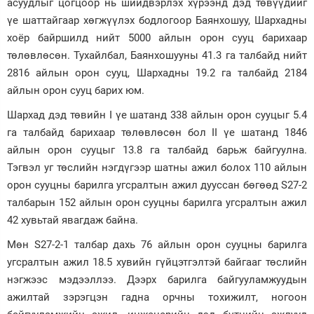
асуудлыг цогцоор нь шийдвэрлэх хүрээнд дэд төвүүдийг
үе шаттайгаар хөгжүүлэх бодлогоор Баянхошуу, Шархадны
Зурхай
хоёр байршилд нийт 5000 айлын орон сууц барихаар
төлөвлөсөн. Тухайлбал, Баянхошууны 41.3 га талбайд нийт
2816 айлын орон сууц, Шархадны 19.2 га талбайд 2184
айлын орон сууц барих юм.
Шархад дэд төвийн I үе шатанд 338 айлын орон сууцыг 5.4
га талбайд барихаар төлөвлөсөн бол II үе шатанд 1846
айлын орон сууцыг 13.8 га талбайд барьж байгуулна.
Тэгвэл уг төслийн нэгдүгээр шатны ажил болох 110 айлын
орон сууцны барилга угсралтын ажил дууссан бөгөөд S27-2
талбарын 152 айлын орон сууцны барилга угсралтын ажил
42 хувьтай явагдаж байна.
Мөн S27-2-1 талбар дахь 76 айлын орон сууцны барилга
угсралтын ажил 18.5 хувийн гүйцэтгэлтэй байгааг төслийн
нэгжээс мэдээллээ. Дээрх барилга байгууламжуудын
ажилтай зэрэгцэн гадна орчны тохижилт, ногоон