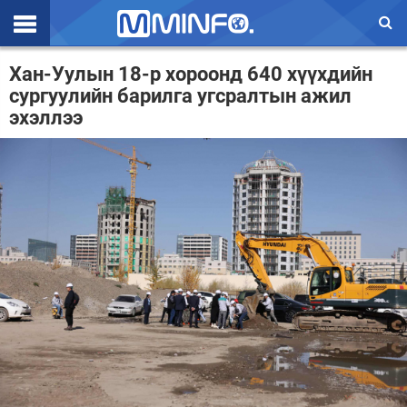
Эхлэл
Хан-Уулын 18-р хороонд 640 хүүхдийн
сургуулийн барилга угсралтын ажил
Цаг агаар
эхэллээ
Валют ханш
Улс төр
Эдийн засаг
Үзэл бодол
Спорт
Нийгэм
Дэлхий
Энтертайнмэнт