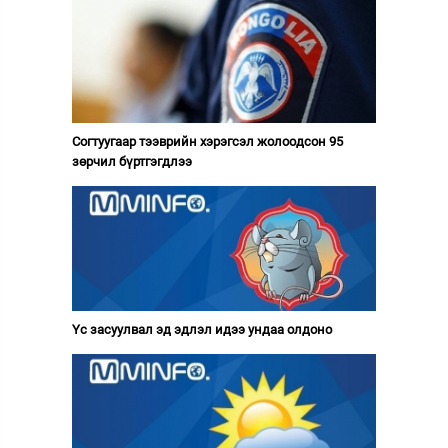
Согтуугаар тээврийн хэрэгсэл жолоодсон 95
зөрчил бүртгэгдлээ
Үс засуулвал эд эдлэл идээ ундаа олдоно