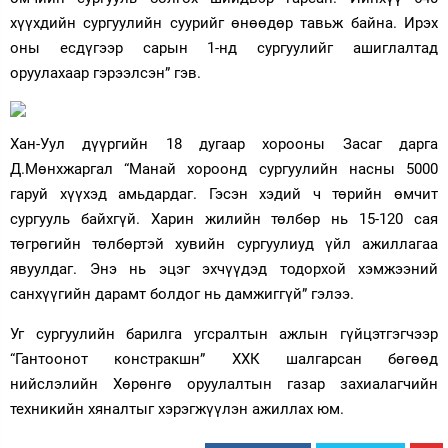
хүүхдийн сургуулийн суурийг өнөөдөр тавьж байна. Ирэх
оны есдүгээр сарын 1-нд сургуулийг ашиглалтад
оруулахаар гэрээлсэн” гэв.
Хан-Уул дүүргийн 18 дугаар хорооны Засаг дарга
Д.Мөнхжаргал “Манай хороонд сургуулийн насны 5000
гаруй хүүхэд амьдардаг. Гэсэн хэдий ч төрийн өмчит
сургууль байхгүй. Харин жилийн төлбөр нь 15-120 сая
төгрөгийн төлбөртэй хувийн сургуулиуд үйл ажиллагаа
явуулдаг. Энэ нь эцэг эхчүүдэд тодорхой хэмжээний
санхүүгийн дарамт болдог нь дамжиггүй” гэлээ.
Уг сургуулийн барилга угсралтын ажлын гүйцэтгэгчээр
“Гантоонот констракшн” ХХК шалгарсан бөгөөд
нийслэлийн Хөрөнгө оруулалтын газар захиалагчийн
техникийн хяналтыг хэрэгжүүлэн ажиллах юм.