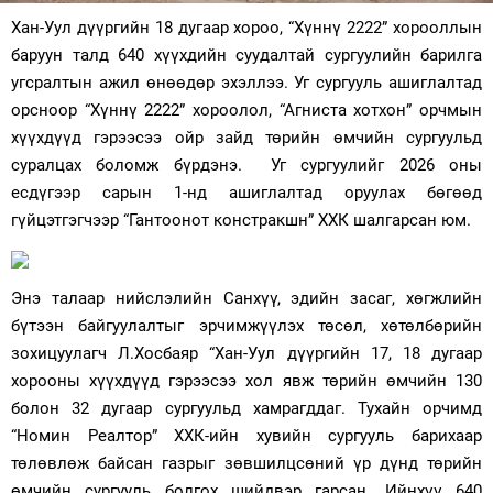
Хан-Уул дүүргийн 18 дугаар хороо, “Хүннү 2222” хорооллын
Зурхай
баруун талд 640 хүүхдийн суудалтай сургуулийн барилга
угсралтын ажил өнөөдөр эхэллээ. Уг сургууль ашиглалтад
орсноор “Хүннү 2222” хороолол, “Агниста хотхон” орчмын
хүүхдүүд гэрээсээ ойр зайд төрийн өмчийн сургуульд
суралцах боломж бүрдэнэ. Уг сургуулийг 2026 оны
есдүгээр сарын 1-нд ашиглалтад оруулах бөгөөд
гүйцэтгэгчээр “Гантоонот констракшн” ХХК шалгарсан юм.
Энэ талаар нийслэлийн Санхүү, эдийн засаг, хөгжлийн
бүтээн байгуулалтыг эрчимжүүлэх төсөл, хөтөлбөрийн
зохицуулагч Л.Хосбаяр “Хан-Уул дүүргийн 17, 18 дугаар
хорооны хүүхдүүд гэрээсээ хол явж төрийн өмчийн 130
болон 32 дугаар сургуульд хамрагддаг. Тухайн орчимд
“Номин Реалтор” ХХК-ийн хувийн сургууль барихаар
төлөвлөж байсан газрыг зөвшилцсөний үр дүнд төрийн
өмчийн сургууль болгох шийдвэр гарсан. Ийнхүү 640