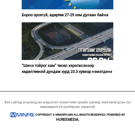
Бороо орохгүй, өдөртөө 27-29 хэм дулаан байна
“Шинэ тойрог зам” төсөл хэрэгжсэнээр
хөдөлгөөний дундаж хурд 23.3 хувиар нэмэгдэнэ
Веб сайтад агуулагдсан мэдээлэл зохиогчийн эрхийн хуулиар хамгаалагдсан тул
зөвшөөрөлгүй хуулбарлах хориотой.
COPYRIGHT © MMINFO.MN ALL RIGHTS RESERVED. POWERED BY
HUREEMEDIA.