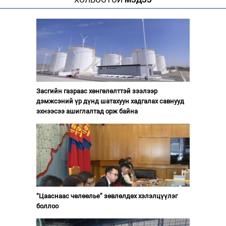
МЭДЭЭ
Засгийн газраас хөнгөлөлттэй зээлээр
дэмжсэний үр дүнд шатахуун хадгалах савнууд
эхнээсээ ашиглалтад орж байна
“Цааснаас чөлөөлье” зөвлөлдөх хэлэлцүүлэг
боллоо