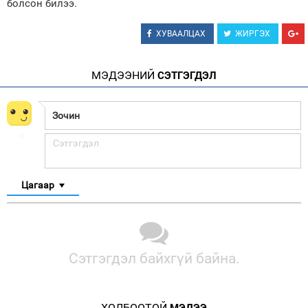
болсон билээ.
ХУВААЛЦАХ
ЖИРГЭХ
МЭДЭЭНИЙ
СЭТГЭГДЭЛ
Цагаар
Сэтгэгдэл байхгүй байна.
ХОЛБООТОЙ