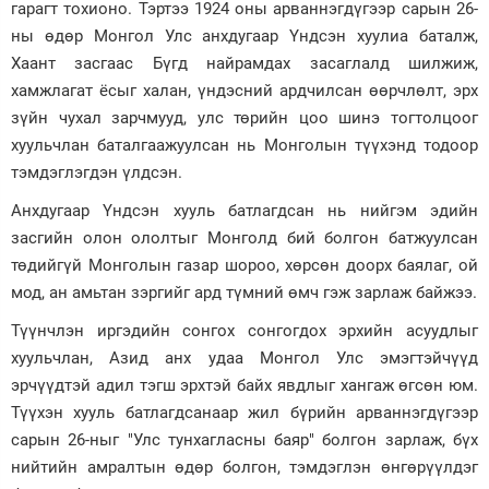
гарагт тохионо. Тэртээ 1924 оны арваннэгдүгээр сарын 26-
ны өдөр Монгол Улс анхдугаар Үндсэн хуулиа баталж,
Зурхай
Хаант засгаас Бүгд найрамдах засаглалд шилжиж,
хамжлагат ёсыг халан, үндэсний ардчилсан өөрчлөлт, эрх
зүйн чухал зарчмууд, улс төрийн цоо шинэ тогтолцоог
хуульчлан баталгаажуулсан нь Монголын түүхэнд тодоор
тэмдэглэгдэн үлдсэн.
Анхдугаар Үндсэн хууль батлагдсан нь нийгэм эдийн
засгийн олон ололтыг Монголд бий болгон батжуулсан
төдийгүй Монголын газар шороо, хөрсөн доорх баялаг, ой
мод, ан амьтан зэргийг ард түмний өмч гэж зарлаж байжээ.
Түүнчлэн иргэдийн сонгох сонгогдох эрхийн асуудлыг
хуульчлан, Азид анх удаа Монгол Улс эмэгтэйчүүд
эрчүүдтэй адил тэгш эрхтэй байх явдлыг хангаж өгсөн юм.
Түүхэн хууль батлагдсанаар жил бүрийн арваннэгдүгээр
сарын 26-ныг "Улс тунхагласны баяр" болгон зарлаж, бүх
нийтийн амралтын өдөр болгон, тэмдэглэн өнгөрүүлдэг