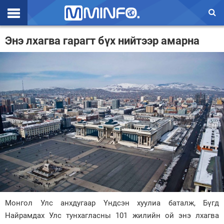
Эхлэл
Энэ лхагва гарагт бүх нийтээр амарна
Цаг агаар
Валют ханш
Улс төр
Эдийн засаг
Үзэл бодол
Спорт
Нийгэм
Дэлхий
Монгол Улс анхдугаар Үндсэн хуулиа баталж, Бүгд
Найрамдах Улс тунхагласны 101 жилийн ой энэ лхагва
Энтертайнмэнт