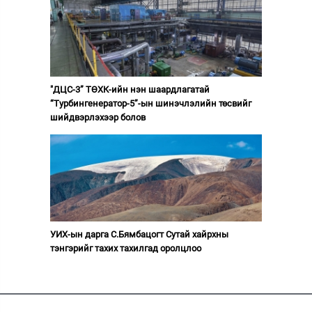
"ДЦС-3” ТӨХК-ийн нэн шаардлагатай
“Турбингенератор-5”-ын шинэчлэлийн төсвийг
шийдвэрлэхээр болов
УИХ-ын дарга С.Бямбацогт Сутай хайрхны
тэнгэрийг тахих тахилгад оролцлоо