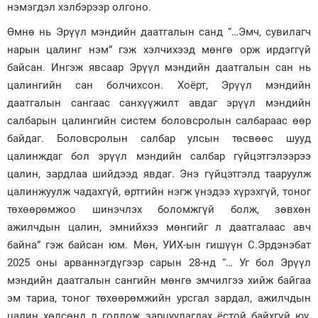
нэмэгдэл хэлбэрээр олгоно.
Өмнө нь Эрүүл мэндийн даатгалын санд “…Эмч, сувилагч
нарын цалинг нэм” гэж хэлчихээд мөнгө орж ирдэггүй
байсан. Ингэж явсаар Эрүүл мэндийн даатгалын сан нь
цалингийн сан болчихсон. Хоёрт, Эрүүл мэндийн
даатгалын сангаас санхүүжилт авдаг эрүүл мэндийн
салбарын цалингийн систем боловсролын салбараас өөр
байдаг. Боловсролын салбар улсын төсвөөс шууд
цалинждаг бол эрүүл мэндийн салбар гүйцэтгэлээрээ
цалин, зардлаа шийдээд явдаг. Энэ гүйцэтгэлд тааруулж
цалинжуулж чадахгүй, өртгийн нэгж үнэдээ хүрэхгүй, тоног
төхөөрөмжоо шинэчлэх боломжгүй болж, зөвхөн
ажилчдын цалин, эмнийхээ мөнгийг л даатгалаас авч
байна” гэж байсан юм. Мөн, УИХ-ын гишүүн С.Эрдэнэбат
2025 оны арваннэгдүгээр сарын 28-нд “… Уг бол Эрүүл
мэндийн даатгалын сангийн мөнгө эмчилгээ хийж байгаа
эм тариа, тоног төхөөрөмжийн урсгал зардал, ажилчдын
цалин хөлсөнд л голлож зарцуулагдах ёстой байхгүй юу.