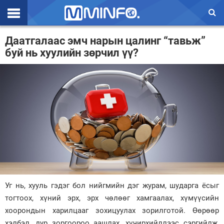
Эхлэл
Даатгалаас эмч нарын цалинг “тавьж”
буй нь хуулийн зөрчил үү?
Цаг агаар
Валют ханш
Улс төр
Эдийн засаг
Үзэл бодол
Спорт
Нийгэм
Уг нь, хууль гэдэг бол нийгмийн дэг журам, шударга ёсыг
тогтоох, хүний эрх, эрх чөлөөг хамгаалах, хүмүүсийн
Дэлхий
хоорондын харилцааг зохицуулах зорилготой. Өөрөөр
Энтертайнмэнт
хэлбэл, дур зоргоороо аашлах, хүчирхийллээс сэргийлж,