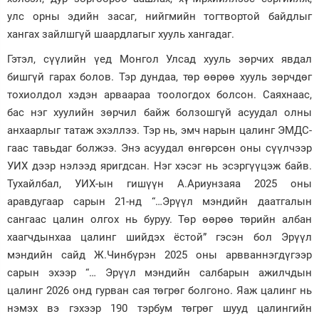
улс орны эдийн засаг, нийгмийн тогтвортой байдлыг
Зурхай
хангах зайлшгүй шаардлагыг хууль хангадаг.
Гэтэл, сүүлийн үед Монгол Улсад хууль зөрчих явдал
бишгүй гарах болов. Тэр дундаа, төр өөрөө хууль зөрчдөг
тохиолдол хэдэн арваараа тоологдох болсон. Саяхнаас,
бас нэг хуулийн зөрчил байж болзошгүй асуудал олны
анхаарлыг татаж эхэллээ. Тэр нь, эмч нарын цалинг ЭМДС-
гаас тавьдаг болжээ. Энэ асуудал өнгөрсөн оны сүүлчээр
УИХ дээр нэлээд яригдсан. Нэг хэсэг нь эсэргүүцэж байв.
Тухайлбал, УИХ-ын гишүүн А.Ариунзаяа 2025 оны
аравдугаар сарын 21-нд “…Эрүүл мэндийн даатгалын
сангаас цалин олгох нь буруу. Төр өөрөө төрийн албан
хаагчдынхаа цалинг шийдэх ёстой” гэсэн бол Эрүүл
мэндийн сайд Ж.Чинбүрэн 2025 оны арвваннэгдүгээр
сарын эхээр “… Эрүүл мэндийн салбарын ажилчдын
цалинг 2026 онд гурван сая төгрөг болгоно. Яаж цалинг нь
нэмэх вэ гэхээр 190 тэрбум төгрөг шууд цалингийн