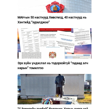
МАН-ын 50 настнууд Хөвсгөлд, 40 настнууд нь
Хэнтийд “хуралджээ”
Эрх зүйн үндэслэл нь тодорхойгүй “гадаад элч
нарын” томилгоо
“С.Зоригийн талбай” болгочих, Хотын дарга аа?