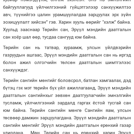
байгууллагууд үйлчилгээний гүйцэтгэлээр санхүүжилтээ
авч, түүнийгээ цалин урамшуулалдаа зарцуулах эрх зүйн
зохицуулалт хийсэн” гэв. Харин хууль өөрийг “хэлж” байна.
Хуульд зааснаар Төрийн сан, Эрүүл мэндийн даатгалын
сан хоёр шал өөр, тусдаа сангууд юм байна.
Төрийн сан нь татвар, хураамж, улсын үйлдвэрийн
газруудын ашгаас, Эрүүл мэндийн даатгалын сан нь иргэд
болон ажил олгогчийн төлсөн даатгалын шимтгэлээс
санхүүждэг.
Төрийн сангийн мөнгийг боловсрол, батлан хамгаалах, дэд
бүтэц гэх мэт төрийн бүх үйл ажиллагаанд, Эрүүл мэндийн
даатгалын сангийнхыг зөвхөн даатгуулагчийн эмнэлгийн
тусламж, үйлчилгээний зардалд гаргах ёстой тусгай сан
юм байна. Төрийн сангийн мөнгө Сангийн яам, улсын
төсвөөр дамжин зарцуулагдана. Эрүүл мэндийн даатгалын
сангийн мөнгийг Эрүүл мэндийн даатгалын ерөнхий газар
удирдана. Мөн, Төрийн сан нь ерөнхий, харин Эрүүл