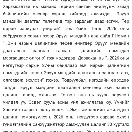
Харамсалтай нь манайх Төрийн сантай нийлүүлж хаяад
байшингийн засвар хүртэл хийгээд хаячихдаг. Эрүүл
мэндийн даатгал төлөгчид тэр зардлыг даах ёсгүй. Төр
өөрөө хариуцах учиртай” гэж байв. Гэтэл 2026 оны
хоёрдугаар сарын эхээр Эрүүл мэндийн дэд сайд Г.Номин
“…Эмч нарын цалингийн төсөв өчигдөр Эрүүл мэндийн
даатгалын сангаас гарсан. Цалингийн нэмэгдэл
маргаашаас олгоно” гэж мэдэгдэв. Дараахан нь “…2026 оны
нэгдүгээр сарын 27-ны байдлаар эмч нарын цалингийн
нэмэгдлийн төсөв Эрүүл мэндийн даатгалын сангаас гарч,
олгогдож эхэлсэн” гэжээ. Тодруулбал, иргэдийн өөрсдөө
төлдөг эрүүл мэндийн даатгалын мөнгөөр эмч нарын
цалинг тавиад эхэлжээ. Тэгвэл энэ нь хууль зөрчсөн
үйлдэл үү. Эсвэл хууль ёсны үйл ажиллагаа юу. Үүнийг
Засгийн газрын эх сурвалж “…Эмч, эмнэлгийн ажилчдын
цалинг нэмэгдүүлсэн. 2026 оны нэгдүгээр сараас эхлэн
гүйцэтгэлийн санхүүжилтээр дамжуулан цалинг 30 хүртэлх
хувиар нэмэгдүүлж, олгож эхэлсэн. Энэ нь эмнэлгийн