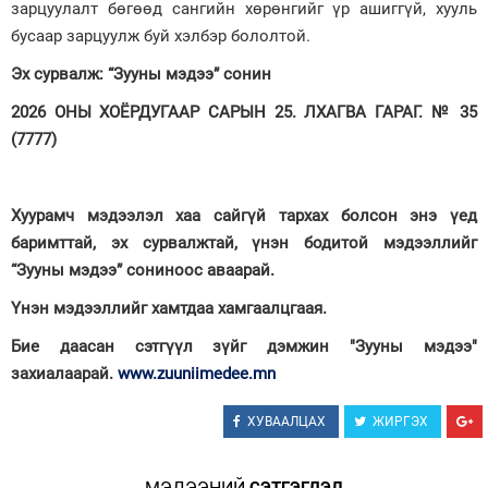
зарцуулалт бөгөөд сангийн хөрөнгийг үр ашиггүй, хууль
бусаар зарцуулж буй хэлбэр бололтой.
Эх сурвалж: “Зууны мэдээ” сонин
2026 ОНЫ ХОЁРДУГААР САРЫН 25. ЛХАГВА ГАРАГ. № 35
(7777)
Хуурамч мэдээлэл хаа сайгүй тархах болсон энэ үед
баримттай, эх сурвалжтай, үнэн бодитой мэдээллийг
“Зууны мэдээ” сониноос аваарай.
Үнэн мэдээллийг хамтдаа хамгаалцгаая.
Бие даасан сэтгүүл зүйг дэмжин "Зууны мэдээ"
захиалаарай.
www.zuuniimedee.mn
ХУВААЛЦАХ
ЖИРГЭХ
МЭДЭЭНИЙ