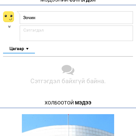
СЭТГЭГДЭЛ
Цагаар
Сэтгэгдэл байхгүй байна.
ХОЛБООТОЙ
МЭДЭЭ