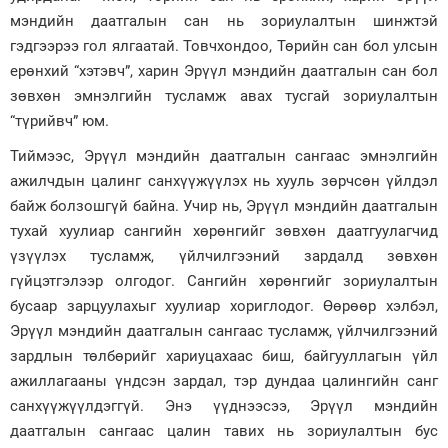
мэндийн даатгалын сан нь зориулалтын шинжтэй
гэдгээрээ гол ялгаатай. Товчхондоо, Төрийн сан бол улсын
ерөнхий “хэтэвч”, харин Эрүүл мэндийн даатгалын сан бол
зөвхөн эмнэлгийн тусламж авах тусгай зориулалтын
“түрийвч” юм.
Тиймээс, Эрүүл мэндийн даатгалын сангаас эмнэлгийн
ажилчдын цалинг санхүүжүүлэх нь хууль зөрчсөн үйлдэл
байж болзошгүй байна. Учир нь, Эрүүл мэндийн даатгалын
тухай хуулиар сангийн хөрөнгийг зөвхөн даатгуулагчид
үзүүлэх тусламж, үйлчилгээний зардалд зөвхөн
гүйцэтгэлээр олгодог. Сангийн хөрөнгийг зориулалтын
бусаар зарцуулахыг хуулиар хориглодог. Өөрөөр хэлбэл,
Эрүүл мэндийн даатгалын сангаас тусламж, үйлчилгээний
зардлын төлбөрийг хариуцахаас биш, байгууллагын үйл
ажиллагааны үндсэн зардал, тэр дундаа цалингийн санг
санхүүжүүлдэггүй. Энэ үүднээсээ, Эрүүл мэндийн
даатгалын сангаас цалин тавих нь зориулалтын бус