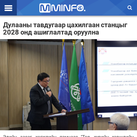
Эхлэл
Дулааны тавдугаар цахилгаан станцыг
2028 онд ашиглалтад оруулна
Цаг агаар
Валют ханш
Улс төр
Эдийн засаг
Үзэл бодол
Спорт
Нийгэм
Дэлхий
Энтертайнмэнт