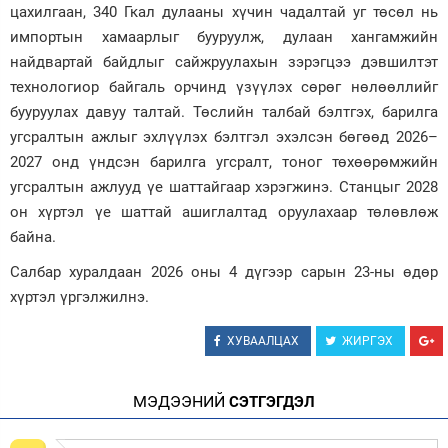
цахилгаан, 340 Гкал дулааны хүчин чадалтай уг төсөл нь
импортын хамаарлыг бууруулж, дулаан хангамжийн
найдвартай байдлыг сайжруулахын зэрэгцээ дэвшилтэт
технологиор байгаль орчинд үзүүлэх сөрөг нөлөөллийг
бууруулах давуу талтай. Төслийн талбай бэлтгэх, барилга
угсралтын ажлыг эхлүүлэх бэлтгэл эхэлсэн бөгөөд 2026–
2027 онд үндсэн барилга угсралт, тоног төхөөрөмжийн
угсралтын ажлууд үе шаттайгаар хэрэгжинэ. Станцыг 2028
он хүртэл үе шаттай ашиглалтад оруулахаар төлөвлөж
байна.
Салбар хуралдаан 2026 оны 4 дүгээр сарын 23-ны өдөр
хүртэл үргэлжилнэ.
ХУВААЛЦАХ
ЖИРГЭХ
МЭДЭЭНИЙ
СЭТГЭГДЭЛ