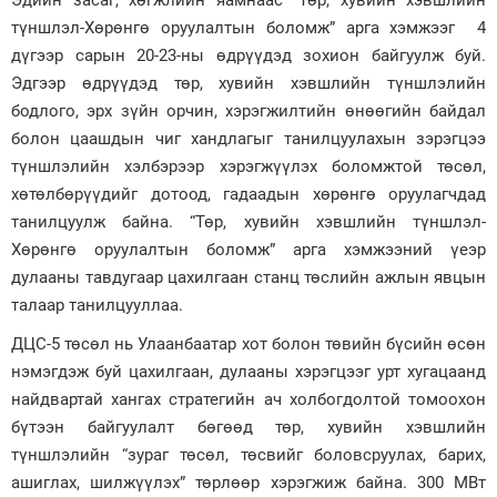
Эдийн засаг, хөгжлийн яамнаас “Төр, хувийн хэвшлийн
түншлэл-Хөрөнгө оруулалтын боломж” арга хэмжээг 4
Зурхай
дүгээр сарын 20-23-ны өдрүүдэд зохион байгуулж буй.
Эдгээр өдрүүдэд төр, хувийн хэвшлийн түншлэлийн
бодлого, эрх зүйн орчин, хэрэгжилтийн өнөөгийн байдал
болон цаашдын чиг хандлагыг танилцуулахын зэрэгцээ
түншлэлийн хэлбэрээр хэрэгжүүлэх боломжтой төсөл,
хөтөлбөрүүдийг дотоод, гадаадын хөрөнгө оруулагчдад
танилцуулж байна. “Төр, хувийн хэвшлийн түншлэл-
Хөрөнгө оруулалтын боломж” арга хэмжээний үеэр
дулааны тавдугаар цахилгаан станц төслийн ажлын явцын
талаар танилцууллаа.
ДЦС-5 төсөл нь Улаанбаатар хот болон төвийн бүсийн өсөн
нэмэгдэж буй цахилгаан, дулааны хэрэгцээг урт хугацаанд
найдвартай хангах стратегийн ач холбогдолтой томоохон
бүтээн байгуулалт бөгөөд төр, хувийн хэвшлийн
түншлэлийн “зураг төсөл, төсвийг боловсруулах, барих,
ашиглах, шилжүүлэх” төрлөөр хэрэгжиж байна. 300 МВт