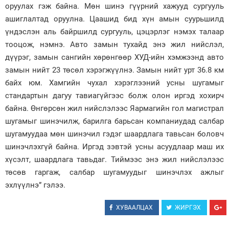
оруулах гэж байна. Мөн шинэ гүүрний хажууд сургууль
ашиглалтад оруулна. Цаашид бид хүн амын суурьшилд
үндэслэн аль байршилд сургууль, цэцэрлэг нэмэх талаар
тооцож, нэмнэ. Авто замын тухайд энэ жил нийслэл,
дүүрэг, замын сангийн хөрөнгөөр ХУД-ийн хэмжээнд авто
замын нийт 23 төсөл хэрэгжүүлнэ. Замын нийт урт 36.8 км
байх юм. Хамгийн чухал хэрэглээний усны шугамыг
стандартын дагуу тавиагүйгээс болж олон иргэд хохирч
байна. Өнгөрсөн жил нийслэлээс Яармагийн гол магистрал
шугамыг шинэчилж, барилга барьсан компаниудад салбар
шугамуудаа мөн шинэчил гэдэг шаардлага тавьсан боловч
шинэчлэхгүй байна. Иргэд зэвтэй усны асуудлаар маш их
хүсэлт, шаардлага тавьдаг. Тиймээс энэ жил нийслэлээс
төсөв гаргаж, салбар шугамуудыг шинэчлэх ажлыг
эхлүүлнэ” гэлээ.
ХУВААЛЦАХ
ЖИРГЭХ