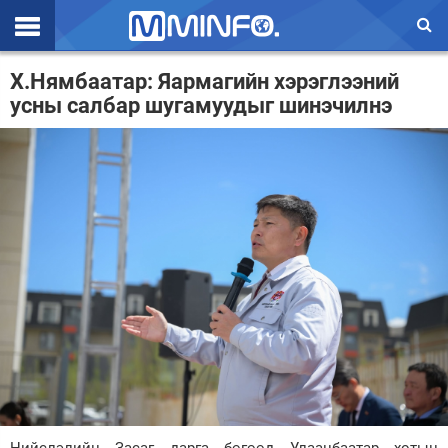
Эхлэл
Х.Нямбаатар: Яармагийн хэрэглээний
усны салбар шугамуудыг шинэчилнэ
Цаг агаар
Валют ханш
Улс төр
Эдийн засаг
Үзэл бодол
Спорт
Нийгэм
Дэлхий
Энтертайнмэнт