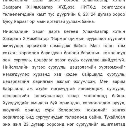
Нийслэлийн Засаг дарга бөгөөд Улаанбаатар хотын
Захирагч Х.Нямбаатар ХУД-ээс НИТХ-д сонгогдсон
Зурхай
төлөөлөгчдийн хамт тус дүүргийн 8, 23, 24 дугаар хороо
буюу Яармаг орчмын иргэдтэй уулзаж байна.
Нийслэлийн Засаг дарга бөгөөд Улаанбаатар хотын
Захирагч Х.Нямбаатар “Яармаг орчмын суурьшил сүүлийн
жилүүдэд эрчимтэй нэмэгдэж байна. Маш олон том
хотхон, хороолол баригдсан боловч барилгын компаниуд
зам, сургууль, цэцэрлэг зэрэг суурь асуудлаа шийдээгүй.
Нийслэлийн зүгээс сургууль, цэцэрлэгийн хүртээмжийг
нэмэгдүүлэх хүрээнд хэд хэдэн байршилд сургууль,
цэцэрлэгийн барилгын ажлыг эхлүүлсэн. Мөн зарим
байршилд аж ахуйн нэгжүүдтэй зөвшилцөж, сургууль,
цэцэрлэгийн зориулалтаар газар чөлөөлөөд байна.
Хүүхдүүдийг амьдарч буй орчиндоо, хороололдоо эрүүл,
аюулгүй орчинд сурч боловсрох нөхцөлийг хангах
зорилгоор бид сургуулиудыг төлөвлөөд байна. Тухайлбал
энэ жил 23 дугаар хороонд нэг сургуулийг ашиглалтад