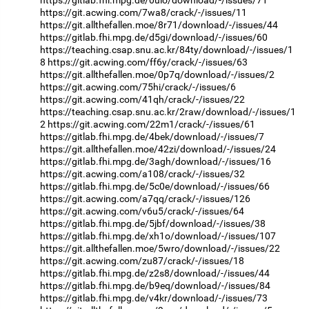
https://git.acwing.com/7wa8/crack/-/issues/11
https://git.allthefallen.moe/8r71/download/-/issues/44
https://gitlab.fhi.mpg.de/d5gi/download/-/issues/60
https://teaching.csap.snu.ac.kr/84ty/download/-/issues/1
8
https://git.acwing.com/ff6y/crack/-/issues/63
https://git.allthefallen.moe/0p7q/download/-/issues/2
https://git.acwing.com/75hi/crack/-/issues/6
https://git.acwing.com/41qh/crack/-/issues/22
https://teaching.csap.snu.ac.kr/2raw/download/-/issues/1
2
https://git.acwing.com/22m1/crack/-/issues/61
https://gitlab.fhi.mpg.de/4bek/download/-/issues/7
https://git.allthefallen.moe/42zi/download/-/issues/24
https://gitlab.fhi.mpg.de/3agh/download/-/issues/16
https://git.acwing.com/a108/crack/-/issues/32
https://gitlab.fhi.mpg.de/5c0e/download/-/issues/66
https://git.acwing.com/a7qq/crack/-/issues/126
https://git.acwing.com/v6u5/crack/-/issues/64
https://gitlab.fhi.mpg.de/5jbf/download/-/issues/38
https://gitlab.fhi.mpg.de/xh1o/download/-/issues/107
https://git.allthefallen.moe/5wro/download/-/issues/22
https://git.acwing.com/zu87/crack/-/issues/18
https://gitlab.fhi.mpg.de/z2s8/download/-/issues/44
https://gitlab.fhi.mpg.de/b9eq/download/-/issues/84
https://gitlab.fhi.mpg.de/v4kr/download/-/issues/73