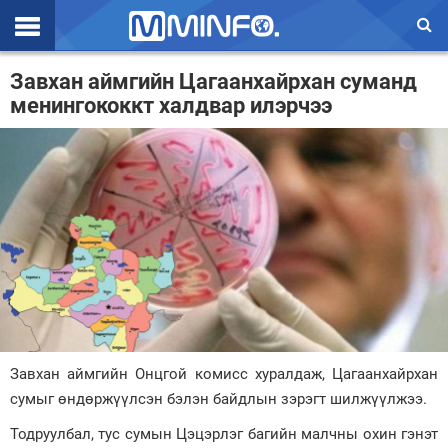
Эхлэл
Завхан аймгийн Цагаанхайрхан суманд
менингококкт халдвар илэрчээ
Цаг агаар
Валют ханш
Улс төр
Эдийн засаг
Үзэл бодол
Спорт
Нийгэм
Завхан аймгийн Онцгой комисс хуралдаж, Цагаанхайрхан
Дэлхий
сумыг өндөржүүлсэн бэлэн байдлын зэрэгт шилжүүлжээ.
Тодруулбал, тус сумын Цэцэрлэг багийн малчны охин гэнэт
Энтертайнмэнт