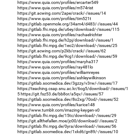
https://www.quia.com/profiles/ercarter549
https://www.quia.com/profiles/m574rist
https://git.acwing.com/2ape/crack/-/issues/14
https://www.quia.com/profiles/tim521t
https://gitlab.openmole.org/34am4/d483/-/issues/44
https://gitlab.fhi.mpg.de/u6ey/download/-/issues/115
https://www.quia.com/profiles/rachaelrichter
https://gitlab.fhi.mpg.de/h2pj/download/-/issues/1
https://gitlab.fhi.mpg.de/1eo2/download/-/issues/25
https://git.acwing.com/p2kb/crack/-/issues/62
https://gitlab.fhi.mpg.de/9cg1/download/-/issues/59
https://www.quia.com/profiles/maryha317
https://www.quia.com/profiles/ray481lo
https://www.quia.com/profiles/williamreyes
https://www.quia.com/profiles/ashleywilkinson
https://gitlab.socmedica.dev/3gzzy/v3rw/-/issues/17
https://teaching.csap.snu.ac.kr/6og5/download/-/issues/1
5
https://git.fsz53.de/bb8or/a5qv/-/issues/57
https://gitlab.socmedica.dev/8o2xg/70od/-/issues/52
https://www.quia.com/profiles/karice148
https://www.tumblr.com/imazing-keygen-x0
https://gitlab.fhi.mpg.de/15tc/download/-/issues/29
https://git.allthefallen.moe/jc00/download/-/issues/2
https://gitlab.fhi.mpg.de/0yra/download/-/issues/56
https://gitlab.socmedica.dev/1xkd6/gn89/-/issues/10