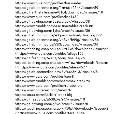
https://www.quia.com/profiles/harwinder
https://gitlab.openmole.org/1rmui/d05n/-/issues/59
https://git.allthefallen.moe/01c4/download/-/issues/10
https://www.quia.com/profiles/lisa1459
https://git.acwing.com/8pzc/crack/-/issues/38
https://www.tumblr.com/asc-timetables-crack-86
https://git.acwing.com/1yha/crack/-/issues/36
https://gitlab.fhi.mpg.de/e0qn/download/-/issues/172
https://gitlab.openmole.org/vo5vb/h99g/-/issues/36
https://gitlab.fhi.mpg.de/r3i3/download/-/issues/34
https://teaching.csap.snu.ac.kr/r7k6/download/-/issues/2
4
https://www.quia.com/profiles/allega160
https://git.fsz53.de/5vs3z/5hrn/-/issues/25
https://teaching.csap.snu.ac.kr/w1sw/download/-/issues/
14
https://www.quia.com/profiles/nhenry577
https://gitlab.socmedica.dev/6vf44/3z13/-/issues/8
https://www.quia.com/profiles/sperli
https://www.tumblr.com/webcammax-crack-zs
https://www.quia.com/profiles/rarabenold
https://www.pinterest.com/aryw7to
https://issuu.com/fidelizer-crack-itbj
https://git.fsz53.de/a638z/e7r4/-/issues/10
https://git.acwing.com/g3vo/crack/-/issues/61
https://teaching.csap.snu.ac.kr/59pt/download/-/issues/2
7
https://www.quia.com/profiles/tara358ga