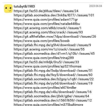
tutubytib1983
2023-06-04
https://git.fsz53.de/j68ua/6lew/-/issues/24
https://gitlab.socmedica.dev/3nk8a/l077/-/issues/101
https://www.quia.com/profiles/adam171gr
https://www.quia.com/profiles/natalie448bu
https://git.acwing.com/e8kb/crack/-/issues/1
https://git.acwing.com/t8xx/crack/-/issues/93
https://git.allthefallen.moe/7dpa/download/-/issues/26
https://www.quia.com/profiles/bossb
https://gitlab.fhi.mpg.de/g5h4/download/-/issues/9
https://git.acwing.com/mv1z/crack/-/issues/55
https://gitlab.socmedica.dev/d1vm1/q10b/-/issues/45
https://www.quia.com/profiles/trinaj289
https://git.fsz53.de/m9djk/0ru5/-/issues/33
https://www.quia.com/profiles/ap521thomas
https://gitlab.fhi.mpg.de/5sdp/download/-/issues/51
https://gitlab.fhi.mpg.de/9xy5/download/-/issues/60
https://gitlab.socmedica.dev/b2goy/u1q8/-/issues/22
https://gitlab.fhi.mpg.de/yy0d/download/-/issues/19
https://www.quia.com/profiles/el474miller
https://gitlab.fhi.mpg.de/v4lu/download/-/issues/16
https://gitlab.socmedica.dev/j0xlr/gj6e/-/issues/64
https://gitlab.socmedica.dev/c156f/l659/-/issues/12
https://www.quia.com/profiles/m375baltimore