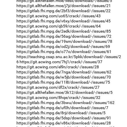
https://git.allthefallen.moe/9esx/download/-/issues/5
https://git.allthefallen.moe/j7ji/download/-/issues/21
https://gitlab.fhi.mpg.de/2bf3/download/-/issues/22
https://git.acwing.com/uo65/crack/-/issues/43
https://gitlab.fhi.mpg.de/v6xy/download/-/issues/45
https://git.acwing.com/qb59/crack/-/issues/64
https://gitlab.fhi.mpg.de/2edk/download/-/issues/85
https://gitlab.fhi.mpg.de/56ag/download/-/issues/72
https://gitlab.fhi.mpg.de/19sm/download/-/issues/78
https://gitlab.fhi.mpg.de/od2j/download/-/issues/69
https://gitlab.fhi.mpg.de/o77o/download/-/issues/61
https://teaching.csap.snu.ac.kr/5pkk/download/-/issues/2
6
https://git.acwing.com/7hj1/crack/-/issues/37
https://git.acwing.com/el9n/crack/-/issues/28
https://gitlab.fhi.mpg.de/7nga/download/-/issues/62
https://gitlab.fhi.mpg.de/w5jb/download/-/issues/70
https://gitlab.fhi.mpg.de/11l8/download/-/issues/75
https://git.acwing.com/df2x/crack/-/issues/27
https://git.allthefallen.moe/3k12/download/-/issues/5
https://git.acwing.com/8hqe/crack/-/issues/32
https://gitlab.fhi.mpg.de/3bwu/download/-/issues/162
https://gitlab.fhi.mpg.de/uf0h/download/-/issues/7
https://gitlab.fhi.mpg.de/8rji/download/-/issues/5
https://gitlab.fhi.mpg.de/5dsp/download/-/issues/91
https://gitlab.fhi.mpg.de/v86x/download/-/issues/28