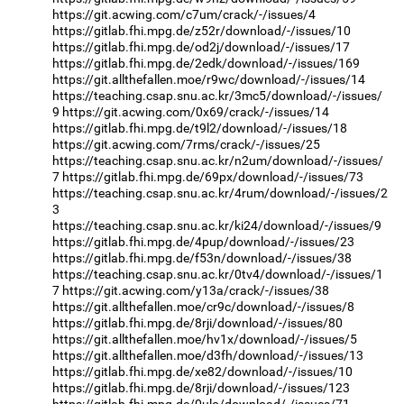
https://git.acwing.com/c7um/crack/-/issues/4
https://gitlab.fhi.mpg.de/z52r/download/-/issues/10
https://gitlab.fhi.mpg.de/od2j/download/-/issues/17
https://gitlab.fhi.mpg.de/2edk/download/-/issues/169
https://git.allthefallen.moe/r9wc/download/-/issues/14
https://teaching.csap.snu.ac.kr/3mc5/download/-/issues/
9
https://git.acwing.com/0x69/crack/-/issues/14
https://gitlab.fhi.mpg.de/t9l2/download/-/issues/18
https://git.acwing.com/7rms/crack/-/issues/25
https://teaching.csap.snu.ac.kr/n2um/download/-/issues/
7
https://gitlab.fhi.mpg.de/69px/download/-/issues/73
https://teaching.csap.snu.ac.kr/4rum/download/-/issues/2
3
https://teaching.csap.snu.ac.kr/ki24/download/-/issues/9
https://gitlab.fhi.mpg.de/4pup/download/-/issues/23
https://gitlab.fhi.mpg.de/f53n/download/-/issues/38
https://teaching.csap.snu.ac.kr/0tv4/download/-/issues/1
7
https://git.acwing.com/y13a/crack/-/issues/38
https://git.allthefallen.moe/cr9c/download/-/issues/8
https://gitlab.fhi.mpg.de/8rji/download/-/issues/80
https://git.allthefallen.moe/hv1x/download/-/issues/5
https://git.allthefallen.moe/d3fh/download/-/issues/13
https://gitlab.fhi.mpg.de/xe82/download/-/issues/10
https://gitlab.fhi.mpg.de/8rji/download/-/issues/123
https://gitlab.fhi.mpg.de/0ulo/download/-/issues/71