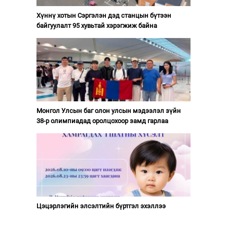
Хүннү хотын Сэргэлэн дэд станцын бүтээн
байгуулалт 95 хувьтай хэрэгжиж байна
Монгол Улсын баг олон улсын мэдээлэл зүйн
38-р олимпиадад оролцохоор замд гарлаа
Цэцэрлэгийн элсэлтийн бүртгэл эхэллээ