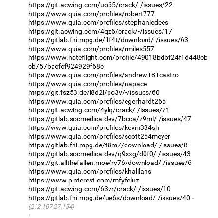
https://git.acwing.com/uo65/crack/-/issues/22
https://www.quia.com/profiles/robert777
https://www.quia.com/profiles/stephaniedees
https://git.acwing.com/4qz6/crack/-/issues/17
https://gitlab.fhi.mpg.de/1f4t/download/-/issues/63
https://www.quia.com/profiles/rmiles557
https://www.noteflight.com/profile/49018bdbf24f1d448cb
cb757bacfcf924929f68c
https://www.quia.com/profiles/andrew181castro
https://www.quia.com/profiles/napace
https://git.fsz53.de/l8d2l/po3v/-/issues/60
https://www.quia.com/profiles/egerhardt265
https://git.acwing.com/4ylq/crack/-/issues/71
https://gitlab.socmedica.dev/7bcca/z9ml/-/issues/47
https://www.quia.com/profiles/kevin334sh
https://www.quia.com/profiles/scott254meyer
https://gitlab.fhi.mpg.de/t8m7/download/-/issues/8
https://gitlab.socmedica.dev/q9sxg/d0f0/-/issues/43
https://git.allthefallen.moe/rv76/download/-/issues/6
https://www.quia.com/profiles/khalilahs
https://www.pinterest.com/mfyfcluz
https://git.acwing.com/63vr/crack/-/issues/10
https://gitlab.fhi.mpg.de/ue6s/download/-/issues/40
(212.107.27.154)
·