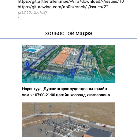
https://git.allthefallen.moe/v91a/download/-/issues/10
https://git.acwing.com/ab0h/crack/-/issues/22
(212.107.27.108)
·
ХОЛБООТОЙ
МЭДЭЭ
Нарантуул, Дүнжингарав худалдааны төвийн
замыг 07:00-21:00 цагийн хооронд хязгаарлана