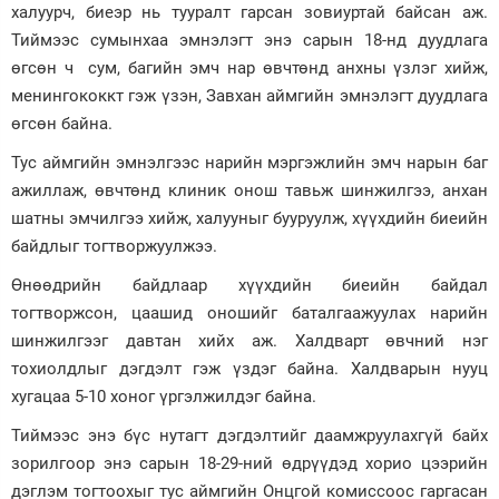
халуурч, биеэр нь тууралт гарсан зовиуртай байсан аж.
Зурхай
Тиймээс сумынхаа эмнэлэгт энэ сарын 18-нд дуудлага
өгсөн ч сум, багийн эмч нар өвчтөнд анхны үзлэг хийж,
менингококкт гэж үзэн, Завхан аймгийн эмнэлэгт дуудлага
өгсөн байна.
Тус аймгийн эмнэлгээс нарийн мэргэжлийн эмч нарын баг
ажиллаж, өвчтөнд клиник онош тавьж шинжилгээ, анхан
шатны эмчилгээ хийж, халууныг бууруулж, хүүхдийн биеийн
байдлыг тогтворжуулжээ.
Өнөөдрийн байдлаар хүүхдийн биеийн байдал
тогтворжсон, цаашид оношийг баталгаажуулах нарийн
шинжилгээг давтан хийх аж. Халдварт өвчний нэг
тохиолдлыг дэгдэлт гэж үздэг байна. Халдварын нууц
хугацаа 5-10 хоног үргэлжилдэг байна.
Тиймээс энэ бүс нутагт дэгдэлтийг даамжруулахгүй байх
зорилгоор энэ сарын 18-29-ний өдрүүдэд хорио цээрийн
дэглэм тогтоохыг тус аймгийн Онцгой комиссоос гаргасан