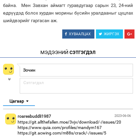
байна. Мөн Завхан аймагт гуравдугаар сарын 23, 24-ний
өдрүүдэд болох хурдан морины бүсийн уралдааныг цуцлах
шийдвэрийг гаргасан аж.
ХУВААЛЦАХ
ЖИРГЭХ
МЭДЭЭНИЙ
СЭТГЭГДЭЛ
Цагаар
roaresbuddli1987
2023-06-06
https://git.allthefallen.moe/3vjv/download/-/issues/20
https://www.quia.com/profiles/mandym167
https://git.acwing.com/m88s/crack/-/issues/5