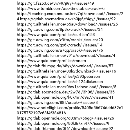
https://git.fsz53.de/3i7v9/j9ry/-/issues/49
https://www.tumblr.com/asc-timetables-crack-kr
https://teaching.csap.snu.ac.kr/v7qf/download/-/issues/2
4
https://gitlab.socmedica.dev/b9jg6/f4gy/-/issues/92
https://git.allthefallen.moe/p5a0/download/-/issues/25
https://git.acwing.com/8p8x/crack/-/issues/34
https://www.quia.com/profiles/curtism153
https://git.acwing.com/z9fm/crack/-/issues/20
https://git.acwing.com/qx6k/crack/-/issues/14
https://git.acwing.com/a7qq/crack/-/issues/76
https://git.allthefallen.moe/v91a/download/-/issues/4
https://www.quia.com/profiles/ronem
https://gitlab.fhi.mpg.de/b8yx/download/-/issues/57
https://git.allthefallen.moe/00lc/download/-/issues/16
https://www.quia.com/profiles/je393peterson
https://www.quia.com/profiles/sh124dickerson
https://git.allthefallen.moe/0hw1/download/-/issues/5
https://gitlab.socmedica.dev/2w7di/3h06/-/issues/35
https://gitlab.openmole.org/k0k4m/d9s7/-/issues/41
https://git.acwing.com/88ll/crack/-/issues/8
https://www.noteflight.com/profile/5405a56674dddd32c1
9175752197c63f4f384816
https://gitlab.openmole.org/q03mv/66gg/-/issues/26
https://gitlab.openmole.org/80k8r/xn47/-/issues/9
https://gitlab.fhi.mpg.de/0t61/download/-/issues/92