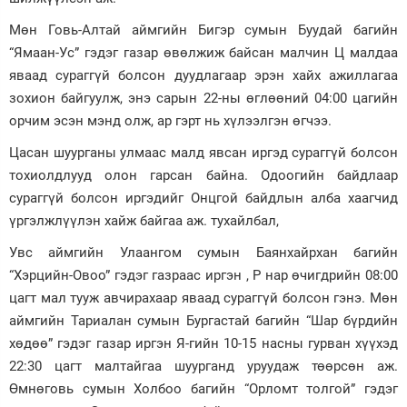
Мөн Говь-Алтай аймгийн Бигэр сумын Буудай багийн
“Ямаан-Ус” гэдэг газар өвөлжиж байсан малчин Ц малдаа
яваад сураггүй болсон дуудлагаар эрэн хайх ажиллагаа
зохион байгуулж, энэ сарын 22-ны өглөөний 04:00 цагийн
орчим эсэн мэнд олж, ар гэрт нь хүлээлгэн өгчээ.
Цасан шуурганы улмаас малд явсан иргэд сураггүй болсон
тохиолдлууд олон гарсан байна. Одоогийн байдлаар
сураггүй болсон иргэдийг Онцгой байдлын алба хаагчид
үргэлжлүүлэн хайж байгаа аж. тухайлбал,
Увс аймгийн Улаангом сумын Баянхайрхан багийн
“Хэрцийн-Овоо” гэдэг газраас иргэн , Р нар өчигдрийн 08:00
цагт мал тууж авчирахаар яваад сураггүй болсон гэнэ. Мөн
аймгийн Тариалан сумын Бургастай багийн “Шар бүрдийн
хөдөө” гэдэг газар иргэн Я-гийн 10-15 насны гурван хүүхэд
22:30 цагт малтайгаа шуурганд уруудаж төөрсөн аж.
Өмнөговь сумын Холбоо багийн “Орломт толгой” гэдэг