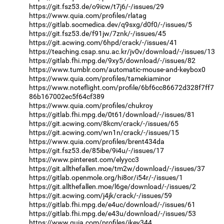
https://git.fsz53.de/o9icw/t7j6/-/issues/29
https://www.quia.com/profiles/rlatag
https://gitlab.socmedica.dev/q9sxg/d0f0/-/issues/5
https://git.fsz53.de/f91jw/7znk/-/issues/45
https://git.acwing.com/6hpd/crack/-/issues/41
https://teaching.csap.snu.ac.kr/jv0v/download/-/issues/13
https://gitlab.fhi.mpg.de/9xy5/download/-/issues/82
https://www.tumblr.com/automatic-mouse-and-keybox0
https://www.quia.com/profiles/tamekiaminor
https://www.noteflight.com/profile/6bf6cc86672d328f7ff7
86b167002ec5f64cf389
https://www.quia.com/profiles/chukroy
https://gitlab.fhi.mpg.de/0t61/download/-/issues/81
https://git.acwing.com/8kcm/crack/-/issues/65
https://git.acwing.com/wn1n/crack/-/issues/15
https://www.quia.com/profiles/brent434da
https://git.fsz53.de/85ibe/9i4u/-/issues/17
https://www.pinterest.com/elyycc3
https://git.allthefallen.moe/tm2w/download/-/issues/37
https://gitlab.openmole.org/hi8or/i54r/-/issues/1
https://git.allthefallen.moe/l6ge/download/-/issues/2
https://git.acwing.com/j4jk/crack/-/issues/59
https://gitlab.fhi.mpg.de/e4uc/download/-/issues/61
https://gitlab.fhi.mpg.de/e43u/download/-/issues/53
https://www.quia.com/profiles/jkey344