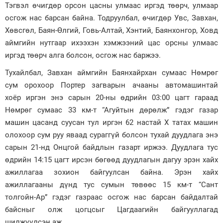
Тэгвэл өчигдөр орсон цасны улмаас иргэд төөрч, улмаар
Зурхай
осгож нас барсан байна. Тодруулбал, өчигдөр Увс, Завхан,
Хөвсгөл, Баян-Өлгий, Говь-Алтай, Хэнтий, Баянхонгор, Ховд
аймгийн нутгаар ихээхэн хэмжээний цас орсны улмаас
иргэд төөрч алга болсон, осгож нас баржээ.
Тухайлбал, Завхан аймгийн Баянхайрхан сумаас Нөмрөг
сум орохоор Портер загварын ачааны автомашинтай
хоёр иргэн энэ сарын 20-ны өдрийн 03:00 цагт гараад
Нөмрөг сумаас 33 км-т “Агуйтын дөрөлж” гэдэг газар
машин цасанд суусан тул иргэн 62 настай Х татах машин
олохоор сум руу яваад сураггүй болсон тухай дуудлага энэ
сарын 21-нд Онцгой байдлын газарт иржээ. Дуудлага тус
өдрийн 14:15 цагт ирсэн бөгөөд дуудлагын дагуу эрэн хайх
ажиллагаа зохион байгуулсан байна. Эрэн хайх
ажиллагааны дүнд тус сумын төвөөс 15 км-т “Сант
толгойн-Ар” гэдэг газраас осгож нас барсан байдалтай
байсныг олж цогцсыг Цагдаагийн байгууллагад
шилжүүлсэн аж.