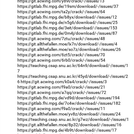
https://git.acwing.com/y89l/crack/-/issues/13
https://gitlab.fhi.mpg.de/19sm/download/-/issues/37
https://git.acwing.com/ta2y/crack/-/issues/64
https://gitlab.fhi.mpg.de/b8yx/download/-/issues/12
https://gitlab.fhi.mpg.de/n5g6/download/-/issues/25
https://gitlab.fhi.mpg.de/3eit/download/-/issues/153
https://gitlab.fhi.mpg.de/0m4j/download/-/issues/87
https://git.acwing.com/7ztu/crack/-/issues/48
https://git.allthefallen.moe/lx7n/download/-/issues/4
https://git.allthefallen.moe/so7z/download/-/issues/26
https://git.acwing.com/6zt5/crack/-/issues/70
https://git.acwing.com/6rb0/crack/-/issues/54
https://teaching.csap.snu.ac.kr/64n9/download/-/issues/1
7
https://teaching.csap.snu.ac.kr/45yd/download/-/issues/2
6
https://git.acwing.com/k0a4/crack/-/issues/3
https://git.acwing.com/f9a0/crack/-/issues/21
https://git.acwing.com/a7qq/crack/-/issues/72
https://gitlab.fhi.mpg.de/vd9d/download/-/issues/194
https://gitlab.fhi.mpg.de/7c4w/download/-/issues/182
https://git.acwing.com/f9a0/crack/-/issues/11
https://git.allthefallen.moe/yv8z/download/-/issues/24
https://teaching.csap.snu.ac.kr/g7wz/download/-/issues/1
https://git.allthefallen.moe/8p32/download/-/issues/16
https://gitlab.fhi.mpg.de/4b9t/download/-/issues/17