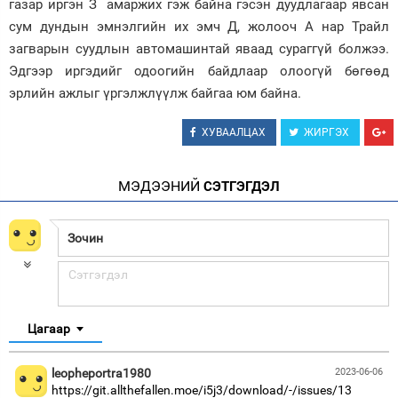
газар иргэн З амаржих гэж байна гэсэн дуудлагаар явсан
сум дундын эмнэлгийн их эмч Д, жолооч А нар Трайл
загварын суудлын автомашинтай яваад сураггүй болжээ.
Эдгээр иргэдийг одоогийн байдлаар олоогүй бөгөөд
эрлийн ажлыг үргэлжлүүлж байгаа юм байна.
ХУВААЛЦАХ
ЖИРГЭХ
МЭДЭЭНИЙ
СЭТГЭГДЭЛ
Цагаар
leopheportra1980
2023-06-06
https://git.allthefallen.moe/i5j3/download/-/issues/13