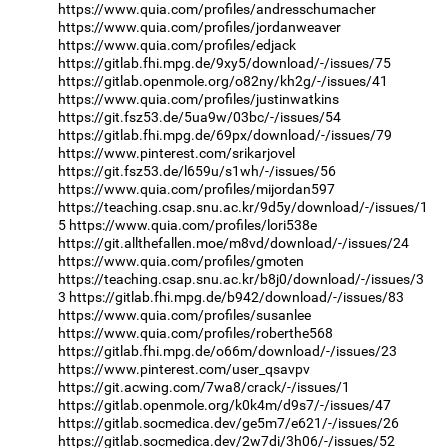
https://www.quia.com/profiles/andresschumacher
https://www.quia.com/profiles/jordanweaver
https://www.quia.com/profiles/edjack
https://gitlab.fhi.mpg.de/9xy5/download/-/issues/75
https://gitlab.openmole.org/o82ny/kh2g/-/issues/41
https://www.quia.com/profiles/justinwatkins
https://git.fsz53.de/5ua9w/03bc/-/issues/54
https://gitlab.fhi.mpg.de/69px/download/-/issues/79
https://www.pinterest.com/srikarjovel
https://git.fsz53.de/l659u/s1wh/-/issues/56
https://www.quia.com/profiles/mijordan597
https://teaching.csap.snu.ac.kr/9d5y/download/-/issues/1
5
https://www.quia.com/profiles/lori538e
https://git.allthefallen.moe/m8vd/download/-/issues/24
https://www.quia.com/profiles/gmoten
https://teaching.csap.snu.ac.kr/b8j0/download/-/issues/3
3
https://gitlab.fhi.mpg.de/b942/download/-/issues/83
https://www.quia.com/profiles/susanlee
https://www.quia.com/profiles/roberthe568
https://gitlab.fhi.mpg.de/o66m/download/-/issues/23
https://www.pinterest.com/user_qsavpv
https://git.acwing.com/7wa8/crack/-/issues/1
https://gitlab.openmole.org/k0k4m/d9s7/-/issues/47
https://gitlab.socmedica.dev/ge5m7/e621/-/issues/26
https://gitlab.socmedica.dev/2w7di/3h06/-/issues/52