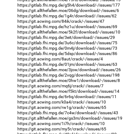
https://gitlab.fhi.mpg.de/g5h4/download/-/issues/177
https://git.allthefallen.moe/06dg/download/-/issues/6
https://gitlab.fhi.mpg.de/1g4r/download/-/issues/62
https://git.acwing.com/84ik/crack/-/issues/47
https://gitlab.fhi.mpg.de/hz1u/download/-/issues/69
https://git.allthefallen.moe/5k2f/download/-/issues/10
https://gitlab.fhi.mpg.de/3eit/download/-/issues/29
https://gitlab.fhi.mpg.de/3u6c/download/-/issues/75
https://gitlab.fhi.mpg.de/0m4j/download/-/issues/73
https://gitlab.fhi.mpg.de/5dsp/download/-/issues/86
https://git.acwing.com/8aut/crack/-/issues/4
https://gitlab.fhi.mpg.de/01jm/download/-/issues/63
https://git.allthefallen.moe/3jow/download/-/issues/26
https://gitlab.fhi.mpg.de/2vqg/download/-/issues/198
https://git.allthefallen.moe/0hw1/download/-/issues/8
https://git.acwing.com/mq6j/crack/-/issues/7
https://git.allthefallen.moe/f5kt/download/-/issues/14
https://gitlab.fhi.mpg.de/6r6q/download/-/issues/11
https://git.acwing.com/k0a4/crack/-/issues/10
https://git.acwing.com/rw1g/crack/-/issues/65
https://gitlab.fhi.mpg.de/7c4w/download/-/issues/43
https://git.allthefallen.moe/gs3m/download/-/issues/19
https://git.acwing.com/1i7h/crack/-/issues/10
https://git.acwing.com/my5r/crack/-/issues/65