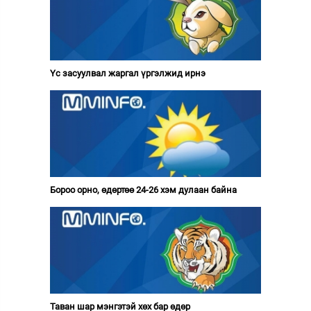
Үс засуулвал жаргал үргэлжид ирнэ
Бороо орно, өдөртөө 24-26 хэм дулаан байна
Таван шар мэнгэтэй хөх бар өдөр