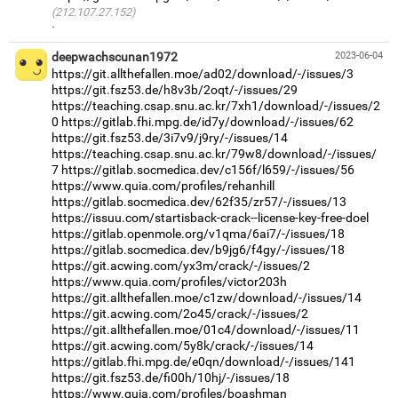
(212.107.27.152)
·
deepwachscunan1972
2023-06-04
https://git.allthefallen.moe/ad02/download/-/issues/3
https://git.fsz53.de/h8v3b/2oqt/-/issues/29
https://teaching.csap.snu.ac.kr/7xh1/download/-/issues/2
0
https://gitlab.fhi.mpg.de/id7y/download/-/issues/62
https://git.fsz53.de/3i7v9/j9ry/-/issues/14
https://teaching.csap.snu.ac.kr/79w8/download/-/issues/
7
https://gitlab.socmedica.dev/c156f/l659/-/issues/56
https://www.quia.com/profiles/rehanhill
https://gitlab.socmedica.dev/62f35/zr57/-/issues/13
https://issuu.com/startisback-crack--license-key-free-doel
https://gitlab.openmole.org/v1qma/6ai7/-/issues/18
https://gitlab.socmedica.dev/b9jg6/f4gy/-/issues/18
https://git.acwing.com/yx3m/crack/-/issues/2
https://www.quia.com/profiles/victor203h
https://git.allthefallen.moe/c1zw/download/-/issues/14
https://git.acwing.com/2o45/crack/-/issues/2
https://git.allthefallen.moe/01c4/download/-/issues/11
https://git.acwing.com/5y8k/crack/-/issues/14
https://gitlab.fhi.mpg.de/e0qn/download/-/issues/141
https://git.fsz53.de/fi00h/10hj/-/issues/18
https://www.quia.com/profiles/boashman