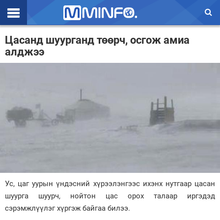
Эхлэл
Цасанд шуурганд төөрч, осгож амиа
алджээ
Цаг агаар
Валют ханш
Улс төр
Эдийн засаг
Үзэл бодол
Спорт
Нийгэм
Ус, цаг уурын үндэсний хүрээлэнгээс ихэнх нутгаар цасан
Дэлхий
шуурга шуурч, нойтон цас орох талаар иргэдэд
сэрэмжлүүлэг хүргэж байгаа билээ.
Энтертайнмэнт