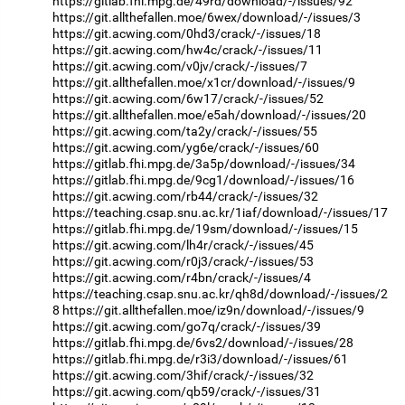
https://gitlab.fhi.mpg.de/49rd/download/-/issues/92
https://git.allthefallen.moe/6wex/download/-/issues/3
https://git.acwing.com/0hd3/crack/-/issues/18
https://git.acwing.com/hw4c/crack/-/issues/11
https://git.acwing.com/v0jv/crack/-/issues/7
https://git.allthefallen.moe/x1cr/download/-/issues/9
https://git.acwing.com/6w17/crack/-/issues/52
https://git.allthefallen.moe/e5ah/download/-/issues/20
https://git.acwing.com/ta2y/crack/-/issues/55
https://git.acwing.com/yg6e/crack/-/issues/60
https://gitlab.fhi.mpg.de/3a5p/download/-/issues/34
https://gitlab.fhi.mpg.de/9cg1/download/-/issues/16
https://git.acwing.com/rb44/crack/-/issues/32
https://teaching.csap.snu.ac.kr/1iaf/download/-/issues/17
https://gitlab.fhi.mpg.de/19sm/download/-/issues/15
https://git.acwing.com/lh4r/crack/-/issues/45
https://git.acwing.com/r0j3/crack/-/issues/53
https://git.acwing.com/r4bn/crack/-/issues/4
https://teaching.csap.snu.ac.kr/qh8d/download/-/issues/2
8
https://git.allthefallen.moe/iz9n/download/-/issues/9
https://git.acwing.com/go7q/crack/-/issues/39
https://gitlab.fhi.mpg.de/6vs2/download/-/issues/28
https://gitlab.fhi.mpg.de/r3i3/download/-/issues/61
https://git.acwing.com/3hif/crack/-/issues/32
https://git.acwing.com/qb59/crack/-/issues/31