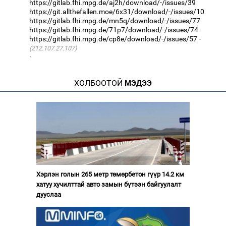
https://gitlab.fhi.mpg.de/aj2h/download/-/issues/39
https://git.allthefallen.moe/6x31/download/-/issues/10
https://gitlab.fhi.mpg.de/mn5q/download/-/issues/77
https://gitlab.fhi.mpg.de/71p7/download/-/issues/74
https://gitlab.fhi.mpg.de/cp8e/download/-/issues/57
(212.107.27.107)
·
ХОЛБООТОЙ
МЭДЭЭ
Хэрлэн голын 265 метр төмөрбетон гүүр 14.2 км
хатуу хучилттай авто замын бүтээн байгуулалт
дууслаа