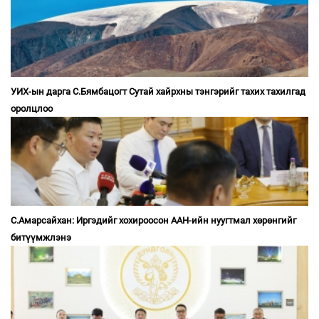
УИХ-ын дарга С.Бямбацогт Сутай хайрхны тэнгэрийг тахих тахилгад
оролцлоо
С.Амарсайхан: Иргэдийг хохироосон ААН-ийн нуугтмал хөрөнгийг
битүүмжлэнэ