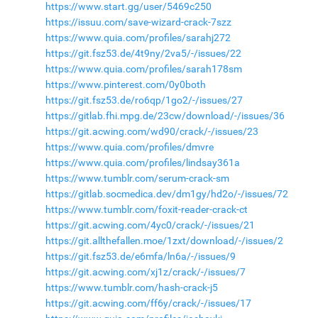
https://www.start.gg/user/5469c250
https://issuu.com/save-wizard-crack-7szz
https://www.quia.com/profiles/sarahj272
https://git.fsz53.de/4t9ny/2va5/-/issues/22
https://www.quia.com/profiles/sarah178sm
https://www.pinterest.com/0y0both
https://git.fsz53.de/ro6qp/1go2/-/issues/27
https://gitlab.fhi.mpg.de/23cw/download/-/issues/36
https://git.acwing.com/wd90/crack/-/issues/23
https://www.quia.com/profiles/dmvre
https://www.quia.com/profiles/lindsay361a
https://www.tumblr.com/serum-crack-sm
https://gitlab.socmedica.dev/dm1gy/hd2o/-/issues/72
https://www.tumblr.com/foxit-reader-crack-ct
https://git.acwing.com/4yc0/crack/-/issues/21
https://git.allthefallen.moe/1zxt/download/-/issues/2
https://git.fsz53.de/e6mfa/ln6a/-/issues/9
https://git.acwing.com/xj1z/crack/-/issues/7
https://www.tumblr.com/hash-crack-j5
https://git.acwing.com/ff6y/crack/-/issues/17