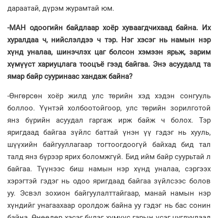
дараатай, дүрэм журамтай юм.
-МАН одоогийн байдлаар хоёр хуваагдчихаад байна. Их
хуралдаа ч, нийслэлдээ ч тэр. Нэг хэсэг нь намын нэр
хүнд уналаа, шинэчлэх цаг болсон хэмээн ярьж, зарим
хүмүүст хариуцлага тооцъё гээд байгаа. Энэ асуудалд та
ямар байр сууринаас хандаж байна?
-Өнгөрсөн хоёр жилд улс төрийн хэд хэдэн сонгууль
боллоо. Үүнтэй холбоотойгоор, улс төрийн зорилготой
янз бүрийн асуудал гаргаж ирж байж ч болох. Тэр
яригдаад байгаа зүйлс баттай үнэн үү гэдэг нь хууль,
шүүхийн байгууллагаар тогтоогдоогүй байхад бид тал
талд янз бүрээр ярих боломжгүй. Бид ийм байр суурьтай л
байгаа. Түүнээс биш намын нэр хүнд уналаа, сэргээх
хэрэгтэй гэдэг нь одоо яригдаад байгаа зүйлсээс болов
уу. Эсвэл зохион байгуулалттайгаар, манай намын нэр
хүндийг унагаахаар оролдож байна уу гэдэг нь бас сонин
байна. Өнөөдөр хэсэг бүлэг хүмүүс гарын үсэг цуглуулаад