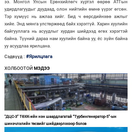
ээ. Монгол Улсын Ерөнхийлөгч хүртэл өөрөө АТГ-ын
удирдлагуудыг дуудаад, олон нийтийн өмнө үүрэг өгсөн.
Тэр хүмүүс нь ажлаа хийг. Бид ч өөрсдийнхөө ажлыг
хийе. Энд мянга улстөржөөд байх хэрэггүй. Харин хуулийн
байгууллага нь асуудлыг хурдан шийдээд өгөх хэрэгтэй
байна. Түүний дараа нам хуулийн байна уу, ёс зүйн байна
уу асуудлаа ярилцана.
#Ярилцлага
Сэдвүүд :
ХОЛБООТОЙ
МЭДЭЭ
"ДЦС-3” ТӨХК-ийн нэн шаардлагатай “Турбингенератор-5”-ын
шинэчлэлийн төсвийг шийдвэрлэхээр болов