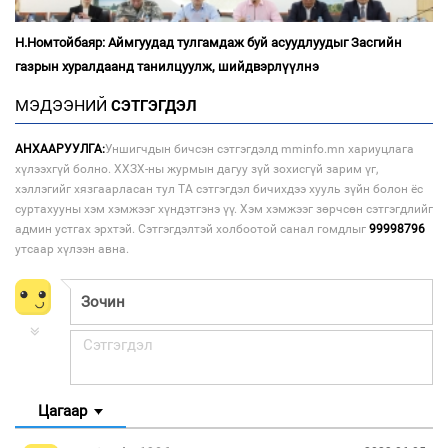
Н.Номтойбаяр: Аймгуудад тулгамдаж буй асуудлуудыг Засгийн
газрын хуралдаанд танилцуулж, шийдвэрлүүлнэ
МЭДЭЭНИЙ
СЭТГЭГДЭЛ
АНХААРУУЛГА:
Уншигчдын бичсэн сэтгэгдэлд mminfo.mn хариуцлага
хүлээхгүй болно. ХХЗХ-ны журмын дагуу зүй зохисгүй зарим үг,
хэллэгийг хязгаарласан тул ТА сэтгэгдэл бичихдээ хууль зүйн болон ёс
суртахууны хэм хэмжээг хүндэтгэнэ үү. Хэм хэмжээг зөрчсөн сэтгэгдлийг
админ устгах эрхтэй. Сэтгэгдэлтэй холбоотой санал гомдлыг
99998796
утсаар хүлээн авна.
Цагаар