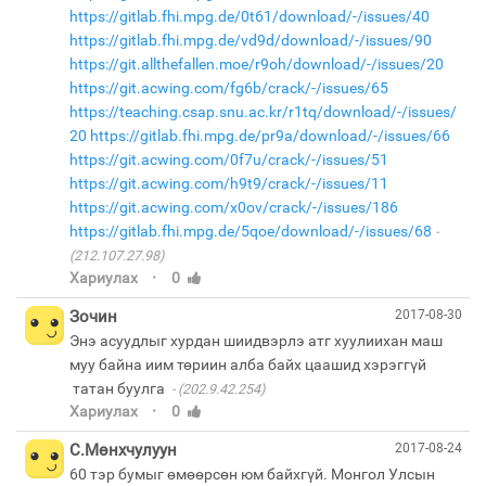
https://gitlab.fhi.mpg.de/0t61/download/-/issues/40
https://gitlab.fhi.mpg.de/vd9d/download/-/issues/90
https://git.allthefallen.moe/r9oh/download/-/issues/20
https://git.acwing.com/fg6b/crack/-/issues/65
https://teaching.csap.snu.ac.kr/r1tq/download/-/issues/
20
https://gitlab.fhi.mpg.de/pr9a/download/-/issues/66
https://git.acwing.com/0f7u/crack/-/issues/51
https://git.acwing.com/h9t9/crack/-/issues/11
https://git.acwing.com/x0ov/crack/-/issues/186
https://gitlab.fhi.mpg.de/5qoe/download/-/issues/68
(212.107.27.98)
·
Хариулах
0
Зочин
2017-08-30
Энэ асуудлыг хурдан шиидвэрлэ атг хуулиихан маш
муу байна иим төриин алба байх цаашид хэрэггүй
татан буулга
(202.9.42.254)
·
Хариулах
0
С.Мөнхчулуун
2017-08-24
60 тэр бумыг өмөөрсөн юм байхгүй. Монгол Улсын