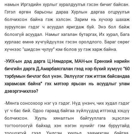
намын Иргэдийн хурлыг хуралдуулъя гэсэн бичиг байсан.
Гэтэл өргөн барьсны дараа Хурлын даргаа огцруулъя
болчихсон байна гэж хэлсэн. Зарим нь хүчээр шахаж
зуруулсан гэдэг ч асуудал яригдаж буй. Энэ бол байж
болохгүй асуудал. Намыг хагалан бутаргах, Их хурал, Бага
хурлаас өмнө хүчгүйдүүлэх гэсэн оролдлого. Бараг сөрөг
хүчнээс “шидсэн чулуу” юм болов уу гэж харж байна.
-УИХ-ын дэд дарга Ц.Нямдорж, МАН-ын Ерөнхий нарийн
бичгийн дарга Д.Амарбаясгалан гээд нэр бүхий хүмүүс “60
тэрбумын бичлэг бол үнэн. Эвлүүлэг гэж итгэж байсандаа
харамсаж байна” гэх мэтээр ярьсан нь асуудлыг улам
дэвэргэчихлээ?
-Мянга сонсохоор нэг үз гэдэг. Нүд үнэнч, чих худал гэдэг
үг ч бас бий. Одоо гараад байгаа зүйлүүдэд итгэхэд хэцүү
болчихсон. Хууль хяналтын байгууллага эцэслэн
тогтоогоогүй байхад хэн нэгэн хүнийг гэм буруутайд
тооцохгүй гээд Үндсэн хуульд заачихсан байгаа.