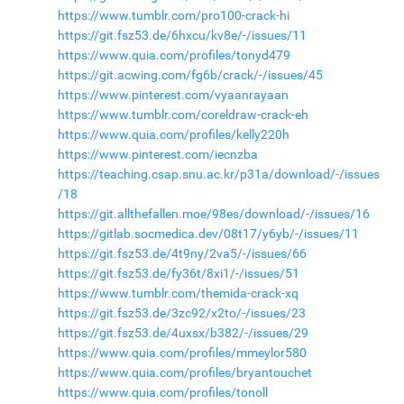
https://www.tumblr.com/pro100-crack-hi
https://git.fsz53.de/6hxcu/kv8e/-/issues/11
https://www.quia.com/profiles/tonyd479
https://git.acwing.com/fg6b/crack/-/issues/45
https://www.pinterest.com/vyaanrayaan
https://www.tumblr.com/coreldraw-crack-eh
https://www.quia.com/profiles/kelly220h
https://www.pinterest.com/iecnzba
https://teaching.csap.snu.ac.kr/p31a/download/-/issues
/18
https://git.allthefallen.moe/98es/download/-/issues/16
https://gitlab.socmedica.dev/08t17/y6yb/-/issues/11
https://git.fsz53.de/4t9ny/2va5/-/issues/66
https://git.fsz53.de/fy36t/8xi1/-/issues/51
https://www.tumblr.com/themida-crack-xq
https://git.fsz53.de/3zc92/x2to/-/issues/23
https://git.fsz53.de/4uxsx/b382/-/issues/29
https://www.quia.com/profiles/mmeylor580
https://www.quia.com/profiles/bryantouchet
https://www.quia.com/profiles/tonoll