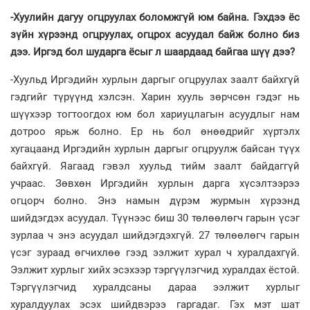
-Хуулийн дагуу огцруулах боломжгүй юм байна. Гэхдээ ёс
зүйн хүрээнд огцруулах, огцрох асуудал байж болно биз
дээ. Иргэд бол шударга ёсыг л шаардаад байгаа шүү дээ?
-Хуульд Иргэдийн хурлын даргыг огцруулах заалт байхгүй
гэдгийг түрүүнд хэлсэн. Харин хууль зөрчсөн гэдэг нь
шүүхээр тогтоогдох юм бол хариуцлагын асуудлыг нам
дотроо ярьж болно. Ер нь бол өнөөдрийг хүртэлх
хугацаанд Иргэдийн хурлын даргыг огцруулж байсан түүх
байхгүй. Яагаад гэвэл хуульд тийм заалт байдаггүй
учраас. Зөвхөн Иргэдийн хурлын дарга хүсэлтээрээ
огцорч болно. Энэ намын дүрэм журмын хүрээнд
шийдэгдэх асуудал. Түүнээс биш 30 төлөөлөгч гарын үсэг
зурлаа ч энэ асуудал шийдэгдэхгүй. 27 төлөөлөгч гарын
үсэг зураад өгчихлөө гээд ээлжит хурал ч хуралдахгүй.
Ээлжит хурлыг хийх эсэхээр тэргүүлэгчид хуралдах ёстой.
Тэргүүлэгчид хуралдсаны дараа ээлжит хурлыг
хуралдуулах эсэх шийдвэрээ гаргадаг. Гэх мэт шат