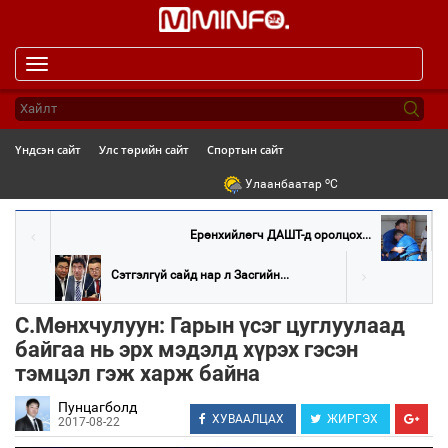
Toggle
navigation
Үндсэн сайт
Улс төрийн сайт
Спортын сайт
o
Улаанбаатар
C
Ерөнхийлөгч ДАШТ-д оролцох...
Сэтгэлгүй сайд нар л Засгийн...
С.Мөнхчулуун: Гарын үсэг цуглуулаад
байгаа нь эрх мэдэлд хүрэх гэсэн
тэмцэл гэж харж байна
Пунцагболд
ХУВААЛЦАХ
ЖИРГЭХ
2017-08-22