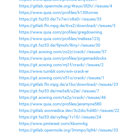
https://gitlab.openmole.org/4tsux/0l2h/-/issues/4
https://www.quia.com/profiles/k130torres
https://git.fsz53.de/7x7wr/c8s0/-/issues/33
https://gitlab.fhi.mpg.de/6vs2/download/-/issues/3
https://www.quia.com/profiles/gregdowning
https://www.quia.com/profiles/melissa123j
https://git.fsz53.de/9jmoh/l6ny/-/issues/30
https://git.acwing.com/zo2z/crack/-/issues/57
https://www.quia.com/profiles/jorgemaddocks
https://git.acwing.com/mj1f/crack/-/issues/2
https://www.tumblr.com/win-crack-er
https://git.acwing.com/x51o/crack/-/issues/1
https://gitlab.fhi.mpg.de/a1bx/download/-/issues/23
https://git.fsz53.de/me3a8/u2ie/-/issues/7
https://git.acwing.com/ta2y/crack/-/issues/46
https://www.quia.com/profiles/jeremyne580
https://gitlab.socmedica.dev/3c2do/hd40/-/issues/22
https://git.fsz53.de/vy8eg/1v10/-/issues/24
https://www.pinterest.com/kbomvkg
https://gitlab.openmole.org/3mmpc/lq94/-/issues/33