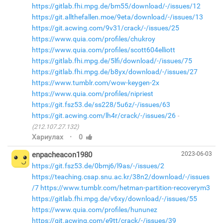
https://gitlab.fhi.mpg.de/bm55/download/-/issues/12
https://git.allthefallen.moe/9eta/download/-/issues/13
https://git.acwing.com/9v31/crack/-/issues/25
https://www.quia.com/profiles/chukroy
https://www.quia.com/profiles/scott604elliott
https://gitlab.fhi.mpg.de/5lfi/download/-/issues/75
https://gitlab.fhi.mpg.de/b8yx/download/-/issues/27
https://www.tumblr.com/wow-keygen-2x
https://www.quia.com/profiles/nipriest
https://git.fsz53.de/ss228/5u6z/-/issues/63
https://git.acwing.com/lh4r/crack/-/issues/26
(212.107.27.132)
·
Хариулах
0
enpacheacon1980
2023-06-03
https://git.fsz53.de/0bmj6/l9as/-/issues/2
https://teaching.csap.snu.ac.kr/38n2/download/-/issues
/7
https://www.tumblr.com/hetman-partition-recoverym3
https://gitlab.fhi.mpg.de/v6xy/download/-/issues/55
https://www.quia.com/profiles/hununez
https://git.acwing.com/e9tt/crack/-/issues/39