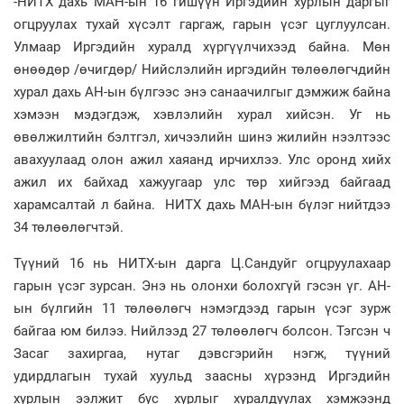
-НИТХ дахь МАН-ын 16 гишүүн Иргэдийн хурлын даргыг
огцруулах тухай хүсэлт гаргаж, гарын үсэг цуглуулсан.
Улмаар Иргэдийн хуралд хүргүүлчихээд байна. Мөн
өнөөдөр /өчигдөр/ Нийслэлийн иргэдийн төлөөлөгчдийн
хурал дахь АН-ын бүлгээс энэ санаачилгыг дэмжиж байна
хэмээн мэдэгдэж, хэвлэлийн хурал хийсэн. Уг нь
өвөлжилтийн бэлтгэл, хичээлийн шинэ жилийн нээлтээс
авахуулаад олон ажил хаяанд ирчихлээ. Улс оронд хийх
ажил их байхад хажуугаар улс төр хийгээд байгаад
харамсалтай л байна. НИТХ дахь МАН-ын бүлэг нийтдээ
34 төлөөлөгчтэй.
Түүний 16 нь НИТХ-ын дарга Ц.Сандуйг огцруулахаар
гарын үсэг зурсан. Энэ нь олонхи болохгүй гэсэн үг. АН-
ын бүлгийн 11 төлөөлөгч нэмэгдээд гарын үсэг зурж
байгаа юм билээ. Нийлээд 27 төлөөлөгч болсон. Тэгсэн ч
Засаг захиргаа, нутаг дэвсгэрийн нэгж, түүний
удирдлагын тухай хуульд заасны хүрээнд Иргэдийн
хурлын ээлжит бус хурлыг хуралдуулах хэмжээнд