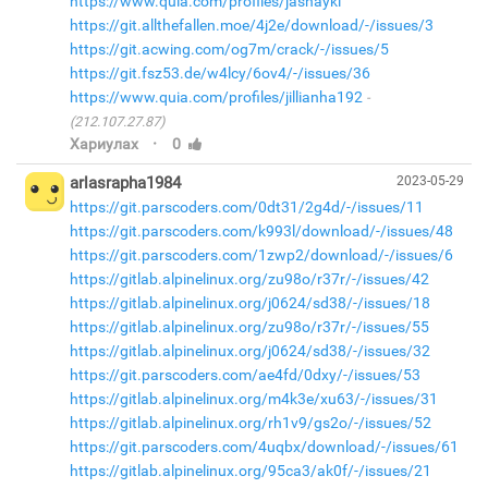
https://www.quia.com/profiles/jashayki
https://git.allthefallen.moe/4j2e/download/-/issues/3
https://git.acwing.com/og7m/crack/-/issues/5
https://git.fsz53.de/w4lcy/6ov4/-/issues/36
https://www.quia.com/profiles/jillianha192
(212.107.27.87)
·
Хариулах
0
arlasrapha1984
2023-05-29
https://git.parscoders.com/0dt31/2g4d/-/issues/11
https://git.parscoders.com/k993l/download/-/issues/48
https://git.parscoders.com/1zwp2/download/-/issues/6
https://gitlab.alpinelinux.org/zu98o/r37r/-/issues/42
https://gitlab.alpinelinux.org/j0624/sd38/-/issues/18
https://gitlab.alpinelinux.org/zu98o/r37r/-/issues/55
https://gitlab.alpinelinux.org/j0624/sd38/-/issues/32
https://git.parscoders.com/ae4fd/0dxy/-/issues/53
https://gitlab.alpinelinux.org/m4k3e/xu63/-/issues/31
https://gitlab.alpinelinux.org/rh1v9/gs2o/-/issues/52
https://git.parscoders.com/4uqbx/download/-/issues/61
https://gitlab.alpinelinux.org/95ca3/ak0f/-/issues/21