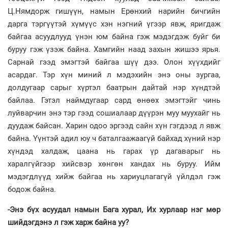
Ц.Нямдорж гишүүн, намын Ерөнхий нарийн бичгийн
дарга тэргүүтэй хүмүүс хэн нэгний үгээр явж, яригдаж
байгаа асуудлууд үнэн юм байна гэж мэдэгдэж буйг би
буруу гэж үзэж байна. Хамгийн наад захын жишээ ярья.
Сарнай гээд эмэгтэй байгаа шүү дээ. Олон хүүхдийг
асардаг. Тэр хүн миний л мэдэхийн энэ оны зургаа,
долдугаар сарыг хүртэл баатрын дайтай нэр хүндтэй
байлаа. Гэтэл наймдугаар сард өнөөх эмэгтэйг чинь
луйварчин энэ тэр гээд сошиалаар дүүрэн муу муухайг нь
дуудаж байсан. Харин одоо эргээд сайн хүн гэгдээд л явж
байна. Үүнтэй адил юу ч баталгаажаагүй байхад хүний нэр
хүндэд халдаж, цаана нь гарах үр дагаварыг нь
харалгүйгээр хийсвэр хөнгөн хандах нь буруу. Ийм
мэдэгдлүүд хийж байгаа нь хариуцлагагүй үйлдэл гэж
бодож байна.
-Энэ бүх асуудал намын Бага хурал, Их хурлаар нэг мөр
шийдэгдэнэ л гэж харж байна уу?