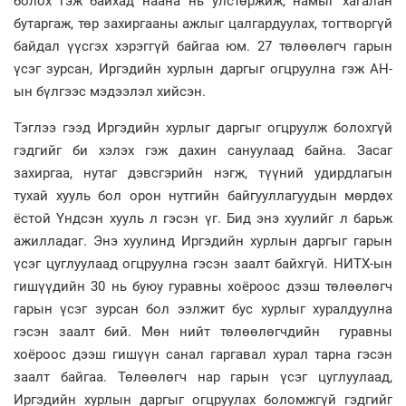
болох гэж байхад наана нь улстөржиж, намыг хагалан
бутаргаж, төр захиргааны ажлыг цалгардуулах, тогтворгүй
байдал үүсгэх хэрэггүй байгаа юм. 27 төлөөлөгч гарын
үсэг зурсан, Иргэдийн хурлын даргыг огцруулна гэж АН-
ын бүлгээс мэдээлэл хийсэн.
Тэглээ гээд Иргэдийн хурлыг даргыг огцруулж болохгүй
гэдгийг би хэлэх гэж дахин сануулаад байна. Засаг
захиргаа, нутаг дэвсгэрийн нэгж, түүний удирдлагын
тухай хууль бол орон нутгийн байгууллагуудын мөрдөх
ёстой Үндсэн хууль л гэсэн үг. Бид энэ хуулийг л барьж
ажилладаг. Энэ хуулинд Иргэдийн хурлын даргыг гарын
үсэг цуглуулаад огцруулна гэсэн заалт байхгүй. НИТХ-ын
гишүүдийн 30 нь буюу гуравны хоёроос дээш төлөөлөгч
гарын үсэг зурсан бол ээлжит бус хурлыг хуралдуулна
гэсэн заалт бий. Мөн нийт төлөөлөгчдийн гуравны
хоёроос дээш гишүүн санал гаргавал хурал тарна гэсэн
заалт байгаа. Төлөөлөгч нар гарын үсэг цуглуулаад,
Иргэдийн хурлын даргыг огцруулах боломжгүй гэдгийг