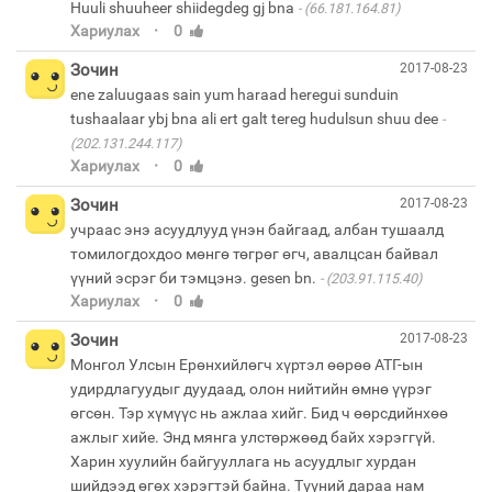
Huuli shuuheer shiidegdeg gj bna
(66.181.164.81)
·
Хариулах
0
Зочин
2017-08-23
ene zaluugaas sain yum haraad heregui sunduin
tushaalaar ybj bna ali ert galt tereg hudulsun shuu dee
(202.131.244.117)
·
Хариулах
0
Зочин
2017-08-23
учраас энэ асуудлууд үнэн байгаад, албан тушаалд
томилогдохдоо мөнгө төгрөг өгч, авалцсан байвал
үүний эсрэг би тэмцэнэ. gesen bn.
(203.91.115.40)
·
Хариулах
0
Зочин
2017-08-23
Монгол Улсын Ерөнхийлөгч хүртэл өөрөө АТГ-ын
удирдлагуудыг дуудаад, олон нийтийн өмнө үүрэг
өгсөн. Тэр хүмүүс нь ажлаа хийг. Бид ч өөрсдийнхөө
ажлыг хийе. Энд мянга улстөржөөд байх хэрэггүй.
Харин хуулийн байгууллага нь асуудлыг хурдан
шийдээд өгөх хэрэгтэй байна. Түүний дараа нам