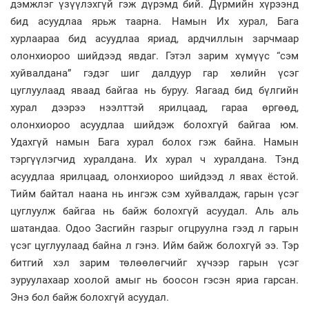
дэмжлэг үзүүлэхгүй гэж дүрэмд бий. Дүрмийн хүрээнд
бид асуудлаа ярьж таарна. Намын Их хурал, Бага
хурлаараа бид асуудлаа яриад, ардчиллын зарчмаар
олонхиороо шийдээд явдаг. Гэтэл зарим хүмүүс “сэм
хуйвалдана” гэдэг шиг далдуур гар хөлийн үсэг
цуглуулаад яваад байгаа нь буруу. Яагаад бид бүлгийн
хурал дээрээ нээлттэй ярилцаад, гараа өргөөд,
олонхиороо асуудлаа шийдэж болохгүй байгаа юм.
Удахгүй намын Бага хурал болох гэж байна. Намын
тэргүүлэгчид хуралдана. Их хурал ч хуралдана. Тэнд
асуудлаа ярилцаад, олонхиороо шийдээд л явах ёстой.
Тийм байтал наана нь ингэж сэм хуйвалдаж, гарын үсэг
цуглуулж байгаа нь байж болохгүй асуудал. Аль аль
шатандаа. Одоо Засгийн газрыг огцруулна гээд л гарын
үсэг цуглуулаад байна л гэнэ. Ийм байж болохгүй ээ. Тэр
битгий хэл зарим төлөөлөгчийг хүчээр гарын үсэг
зуруулахаар хоолой амыг нь боосон гэсэн яриа гарсан.
Энэ бол байж болохгүй асуудал.