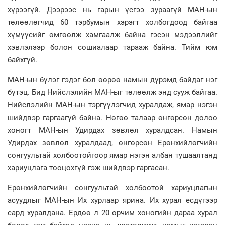
хүрээгүй. Дээрээс нь гарын үсгээ зураагүй МАН-ын
төлөөлөгчид 60 тэрбумын хэрэгт холбогдоод байгаа
хүмүүсийг өмгөөлж хамгаалж байна гэсэн мэдээллийг
хэвлэлээр болон сошиалаар тарааж байна. Тийм юм
байхгүй.
МАН-ын бүлэг гэдэг бол өөрөө намын дүрэмд байдаг нэг
бүтэц. Бид Нийслэлийн МАН-ыг төлөөлж энд сууж байгаа.
Нийслэлийн МАН-ын тэргүүлэгчид хуралдаж, ямар нэгэн
шийдвэр гаргаагүй байна. Нөгөө талаар өнгөрсөн долоо
хоногт МАН-ын Удирдах зөвлөл хуралдсан. Намын
Удирдах зөвлөл хуралдаад, өнгөрсөн Ерөнхийлөгчийн
сонгуультай холбоотойгоор ямар нэгэн албан тушаалтанд
хариуцлага тооцохгүй гэж шийдвэр гаргасан.
Ерөнхийлөгчийн сонгуультай холбоотой хариуцлагын
асуудлыг МАН-ын Их хурлаар ярина. Их хурал есдүгээр
сард хуралдана. Ердөө л 20 орчим хоногийн дараа хурал