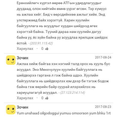
Ерөнхийлөгч хүртэл өөрөө АТГ-ын удирдлагуудыг
дуудаад, олон нийтийн өмнө үүрэг өгсөн. Тэр хүмүүс
нь ажлаа хийг. Бид ч өөрсдийнхөө ажлыг хийе. Энд
улстөржөөд байх хэрэггүй. Харин хуулийн
байгууллага нь асуудлыг хурдан шийдээд өгөх
хэрэгтэй байна. Түүний дараа нам хуулийн дагуу
байна уу, ёс зүйн байна уу асуудлаа ярилцаж шийдэх
ёстой.
(203.91.115.42)
·
Хариулах
0
Зочин
2017-08-24
Ажлаа хийж байгаа хэн нэгний талд орох нь хууль бус
асуудал. Энэ Мөнхчулуун хуулийн байгууллага нь
шийдвэрээ гаргана л гэж байна шдээ. Хуулийн
байгууллага нь шийдвэрлэх юм дээр би тэгэж бодож
байна гэж өөрийн байр суурай илэрхийлэх нь
хариуцлагагүй асуудал.
(27.123.214.114)
·
Хариулах
0
Зочин
2017-08-23
Yum unshaad oilgodoggui yumuu omoorson yum bhku 1rt