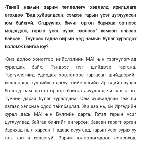
-Танай намын зарим төлөөлөгч хэвлэлд ярилцлага
өгөхдөө “Бид хуйвалдсан, сэмхэн гарын үсэг цуглуулсан
юм байхгүй. Огцруулах бичиг өргөн барихаа эртнээс
мэдэгдэж, гарын үсэг зурж эхэлсэн” хэмээн ярьсан
байсан. Түүнээс гадна ойрын үед намын бүлэг хуралдах
боломж байгаа юу?
-Энэ долоо хоногтоо нийслэлийн МАН-ын тэргүүлэгчид
хуралдах байх. Тэндээс нэг шийдвэр гаргана.
Тэргүүлэгчид Удирдах зөвлөлөөс гаргасан шийдвэрийг
хэлэлцээд, түүнийхээ дагуу нийслэлийн Иргэдийн хурал
болоод нам дотор өрнөж байгаа асуудалд чиглэл өгнө.
Түүний дараа бүлэг хуралдана. Сэм хуйвалдсан гэж би
яагаад хэлснээ одоо тайлбарлая. Жишээ нь, би Иргэдийн
хурал дахь МАН-ын Бүлгийн дарга. Гэтэл гарын үсэг
цуглуулаад байгаа бичгийг өнгөрсөн баасан гарагт өргөн
барихад нь л харсан. Надаас асуугаад, гарын үсэг зурах уу
гэж хэн ч хэлээгүй. Зарим төлөөлөгчдөөс сонсоход,