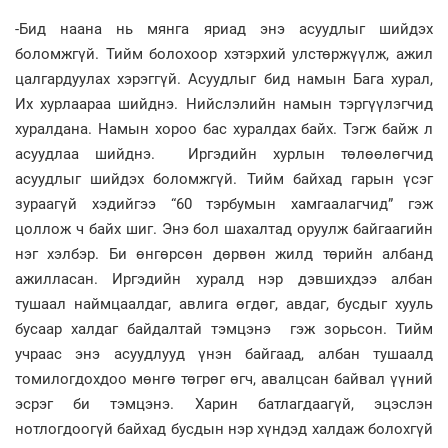
-Бид наана нь мянга яриад энэ асуудлыг шийдэх
боломжгүй. Тийм болохоор хэтэрхий улстөржүүлж, ажил
цалгардуулах хэрэггүй. Асуудлыг бид намын Бага хурал,
Их хурлаараа шийднэ. Нийслэлийн намын тэргүүлэгчид
хуралдана. Намын хороо бас хуралдах байх. Тэгж байж л
асуудлаа шийднэ. Иргэдийн хурлын төлөөлөгчид
асуудлыг шийдэх боломжгүй. Тийм байхад гарын үсэг
зураагүй хэдийгээ “60 тэрбумын хамгаалагчид” гэж
цоллож ч байх шиг. Энэ бол шахалтад оруулж байгаагийн
нэг хэлбэр. Би өнгөрсөн дөрвөн жилд төрийн албанд
ажилласан. Иргэдийн хуралд нэр дэвшихдээ албан
тушаал наймцаалдаг, авлига өгдөг, авдаг, бусдыг хууль
бусаар халдаг байдалтай тэмцэнэ гэж зорьсон. Тийм
учраас энэ асуудлууд үнэн байгаад, албан тушаалд
томилогдохдоо мөнгө төгрөг өгч, авалцсан байвал үүний
эсрэг би тэмцэнэ. Харин батлагдаагүй, эцэслэн
нотлогдоогүй байхад бусдын нэр хүндэд халдаж болохгүй