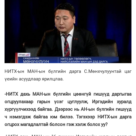
НИТХ-ын МАН-ын бүлгийн дарга С.Мөнхчулуунтай цаг
үеийн асуудлаар ярилцлаа.
-НИТХ дахь МАН-ын бүлгийн цөөнгүй гишүүд даргыгаа
огцруулахаар гарын үсэг цуглуулж, Иргэдийн хуралд
хүргүүлчихээд байгаа. Дээрээс нь АН-ын бүлгийн гишүүд
ч нэмэгдэж байгаа юм билээ. Тэгэхээр НИТХ-ын дарга
огцрох магадлалтай болсон гэж хэлж болох уу?