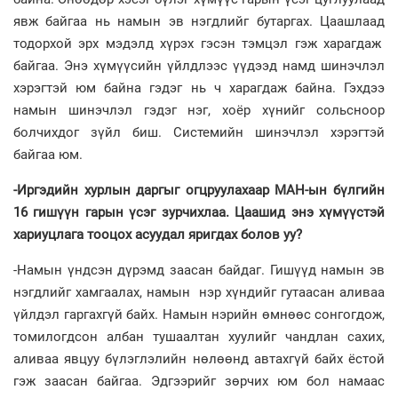
явж байгаа нь намын эв нэгдлийг бутаргах. Цаашлаад
тодорхой эрх мэдэлд хүрэх гэсэн тэмцэл гэж харагдаж
байгаа. Энэ хүмүүсийн үйлдлээс үүдээд намд шинэчлэл
хэрэгтэй юм байна гэдэг нь ч харагдаж байна. Гэхдээ
намын шинэчлэл гэдэг нэг, хоёр хүнийг сольсноор
болчихдог зүйл биш. Системийн шинэчлэл хэрэгтэй
байгаа юм.
-Иргэдийн хурлын даргыг огцруулахаар МАН-ын бүлгийн
16 гишүүн гарын үсэг зурчихлаа. Цаашид энэ хүмүүстэй
хариуцлага тооцох асуудал яригдах болов уу?
-Намын үндсэн дүрэмд заасан байдаг. Гишүүд намын эв
нэгдлийг хамгаалах, намын нэр хүндийг гутаасан аливаа
үйлдэл гаргахгүй байх. Намын нэрийн өмнөөс сонгогдож,
томилогдсон албан тушаалтан хуулийг чандлан сахих,
аливаа явцуу бүлэглэлийн нөлөөнд автахгүй байх ёстой
гэж заасан байгаа. Эдгээрийг зөрчих юм бол намаас