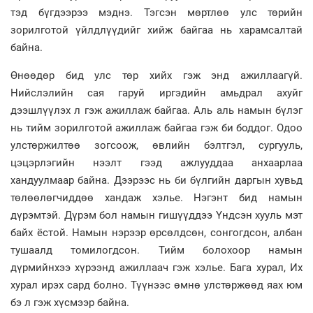
тэд бүгдээрээ мэднэ. Тэгсэн мөртлөө улс төрийн
зорилготой үйлдлүүдийг хийж байгаа нь харамсалтай
байна.
Өнөөдөр бид улс төр хийх гэж энд ажиллаагүй.
Нийслэлийн сая гаруй иргэдийн амьдрал ахуйг
дээшлүүлэх л гэж ажиллаж байгаа. Аль аль намын бүлэг
нь тийм зорилготой ажиллаж байгаа гэж би боддог. Одоо
улстөржилтөө зогсоож, өвлийн бэлтгэл, сургууль,
цэцэрлэгийн нээлт гээд ажлууддаа анхаарлаа
хандуулмаар байна. Дээрээс нь би бүлгийн даргын хувьд
төлөөлөгчиддөө хандаж хэлье. Нэгэнт бид намын
дүрэмтэй. Дүрэм бол намын гишүүддээ Үндсэн хууль мэт
байх ёстой. Намын нэрээр өрсөлдсөн, сонгогдсон, албан
тушаалд томилогдсон. Тийм болохоор намын
дүрмийнхээ хүрээнд ажиллаач гэж хэлье. Бага хурал, Их
хурал ирэх сард болно. Түүнээс өмнө улстөржөөд яах юм
бэ л гэж хүсмээр байна.