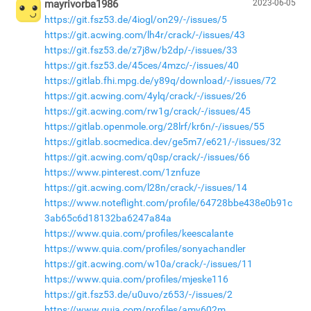
mayrivorba1986
2023-06-05
https://git.fsz53.de/4iogl/on29/-/issues/5
https://git.acwing.com/lh4r/crack/-/issues/43
https://git.fsz53.de/z7j8w/b2dp/-/issues/33
https://git.fsz53.de/45ces/4mzc/-/issues/40
https://gitlab.fhi.mpg.de/y89q/download/-/issues/72
https://git.acwing.com/4ylq/crack/-/issues/26
https://git.acwing.com/rw1g/crack/-/issues/45
https://gitlab.openmole.org/28lrf/kr6n/-/issues/55
https://gitlab.socmedica.dev/ge5m7/e621/-/issues/32
https://git.acwing.com/q0sp/crack/-/issues/66
https://www.pinterest.com/1znfuze
https://git.acwing.com/l28n/crack/-/issues/14
https://www.noteflight.com/profile/64728bbe438e0b91c
3ab65c6d18132ba6247a84a
https://www.quia.com/profiles/keescalante
https://www.quia.com/profiles/sonyachandler
https://git.acwing.com/w10a/crack/-/issues/11
https://www.quia.com/profiles/mjeske116
https://git.fsz53.de/u0uvo/z653/-/issues/2
https://www.quia.com/profiles/amy602m