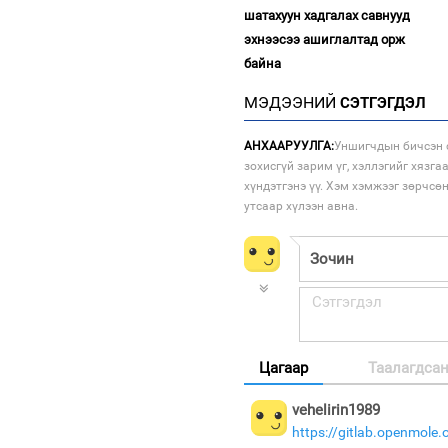
шатахуун хадгалах савнууд
эхнээсээ ашиглалтад орж
байна
МЭДЭЭНИЙ
СЭТГЭГДЭЛ
АНХААРУУЛГА:
Уншигчдын бичсэн с
зохисгүй зарим үг, хэллэгийг хязга
хүндэтгэнэ үү. Хэм хэмжээг зөрчсө
утсаар хүлээн авна.
Цагаар
Таалагдса
vehelirin1989
https://gitlab.openmole