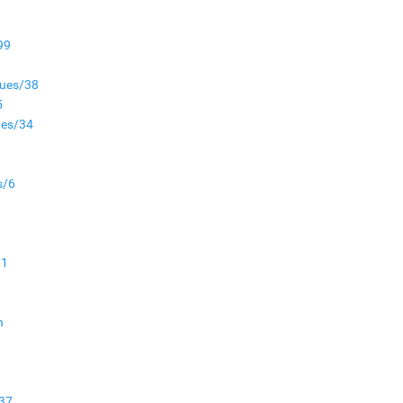
байна
"Сэлбэ” дэд төвийг
99
"Smart selbe city" болгон
хөгжүүлэх чиглэл өглөө
sues/38
5
Иргэдийн
ues/34
төлөөлөгчдийн хурал
хяналт тавьдаг байх эрх
зүйн орчныг бүрдүүлнэ
s/6
Ерөнхий сайд Н.Учрал
Япон Улсаас Элчин сайд
Игавахара Масарүг
хүлээн авч уулзлаа
11
n
/37