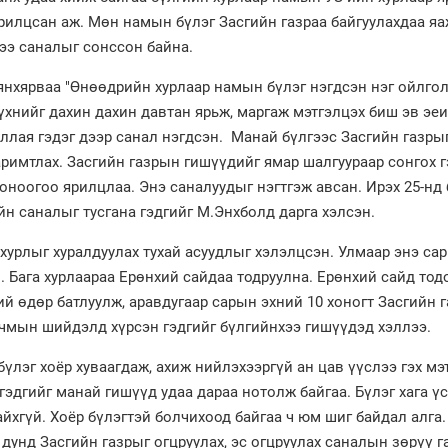
илцсан аж. Мөн намын бүлэг Засгийн газраа байгуулахдаа яа
ээ саналыг сонссон байна.
янхярваа "Өнөөдрийн хурлаар намын бүлэг нэгдсэн нэг ойлго
бүхнийг дахин дахин давтан ярьж, маргаж мэтгэлцэх биш эв эеи
ллая гэдэг дээр санал нэгдсэн. Манай бүлгээс Засгийн газры
римтлах. Засгийн газрын гишүүдийг ямар шалгуураар сонгох г
 оноогоо ярилцлаа. Энэ саналуудыг нэгтгэж авсан. Ирэх 25-нд
н саналыг тусгана гэдгийг М.Энхболд дарга хэлсэн.
хурлыг хуралдуулах тухай асуудлыг хэлэлцсэн. Улмаар энэ сар
н. Бага хурлаараа Ерөнхий сайдаа тодруулна. Ерөнхий сайд то
й өдөр батлуулж, аравдугаар сарын эхний 10 хоногт Засгийн 
чмын шийдэлд хүрсэн гэдгийг бүлгийнхээ гишүүдэд хэллээ.
үлэг хоёр хуваагдаж, ахиж нийлэхээргүй ан цав үүслээ гэх мэ
эдгийг манай гишүүд удаа дараа нотолж байгаа. Бүлэг хага үс
йхгүй. Хоёр бүлэгтэй болчихоод байгаа ч юм шиг байдал алга.
унд Засгийн газрыг огцруулах, эс огцруулах саналын зөрүү г