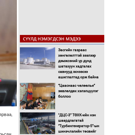
СҮҮЛД НЭМЭГДСЭН МЭДЭЭ
Засгийн газраас
хөнгөлөлттэй зээлээр
дэмжсэний үр дүнд
шатахуун хадгалах
савнууд эхнээсээ
ашиглалтад орж байна
“Цааснаас чөлөөлье”
зөвлөлдөх хэлэлцүүлэг
боллоо
ярваа,
"ДЦС-3” ТӨХК-ийн нэн
шаардлагатай
“Турбингенератор-5”-ын
шинэчлэлийн төсвийг
рьсан,