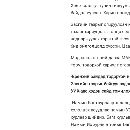
Хоёр талд гуч гучин гишүүн
байдал үүссэн. Харин өнөөд
Засгийн газрыг огцруулсан 
газарт хариуцлага тооцох ёс
чадваржуулах хэрэгтэй гэсэн
бид ойлголцолд хүрсэн. Цаа
Мэдээлэл өгсний дараа МАН
товч, тодорхой хариулт өгсө
-Ерөнхий сайдад тодорхой н
Засгийн газрыг байгуулахда
УИХ-аас хэдэн сайд томилох,
-Намын Бага хурлаар хэлэлц
хэлэлцэх асуудлаа намын У
хурлаар шийднэ. Бага хурлы
Намын Их хурлын товыг Бага