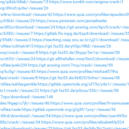
org/qi4zb/k8eb/-/issues/15
https://www.tumblr.com/enigma-crack-i1
org/d9rof/qv0e/-/issues/26
de/w8rw/download/-/issues/42
https://www.quia.com/profiles/epaulino5
3y/k5k4/-/issues/29
https://www.pinterest.com/jezreelreider
.moe/d92o/download/-/issues/24
https://git.acwing.com/6pv5/crack/-/is
sx/b382/-/issues/7
https://gitlab.fhi.mpg.de/6zp4/download/-/issues/3
9j/95d8/-/issues/3
https://teaching.csap.snu.ac.kr/yj21/download/-/iss
ofiles/cchhetri415
https://git.fsz53.de/yh5pr/9lld/-/issues/26
9xop/crack/-/issues/8
https://git.fsz53.de/3kyyp/3w1a/-/issues/50
vo/z653/-/issues/24
https://git.allthefallen.moe/0sn2/download/-/issue
ofiles/joelv239
https://git.acwing.com/7nxy/crack/-/issues/59
dnq/ku5g/-/issues/45
https://www.quia.com/profiles/michael379ta
7kpe/crack/-/issues/8
https://git.fsz53.de/kk825/0nhw/-/issues/58
ofiles/ashleygamble
https://gitlab.openmole.org/of73c/y4s1/-/issues/
4o1/crack/-/issues/22
https://git.fsz53.de/p0zus/33lv/-/issues/58
de/7zpx/download/-/issues/146
.dev/9igep/u7jh/-/issues/46
https://www.quia.com/profiles/frrasmusse
ofiles/rasle
https://gitlab.openmole.org/g2g9f/1yoy/-/issues/36
de/49rd/download/-/issues/54
https://www.quia.com/profiles/ryan495to
p08z/crack/-/issues/34
https://www.quia.com/profiles/elizabethly524
de/w8rw/download/-/issues/75
https://git.fsz53.de/h8v3b/2oqt/-/issues