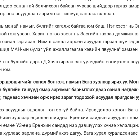
 ондоо саналтай болчихсон байсан учраас шийдвэр гаргах ама
өр энэ асуудлаар зарим нэг гишүүд саналаа хэлсэн.
нь манай намыг, бүлгийг хагалж байгаа юм биш. Нэг хэсэг нь З
той гэж үзсэн. Харин нөгөө хэсэг нь Засгийн газраа дэмжиж а
 санал гаргасан. Ийм л санал зөрсөн асуудал гарсан шүү гэдэ
шид МАН-ын бүлэг үйл ажиллагаагаа хэвийн явуулна" хэмээн 
-ын бүлгийн дарга Д.Хаянхярваа сэтгүүлчдийн сонирхсон асу
н юм.
эр дэвшигчийг санал болгож, намын Бага хурлаар ярих уу. Мөн
а бүлгийн гишүүд ямар зарчмыг баримтлах дээр санал нэгдэж 
 гаднаас хэчнээн орж ирэх зэрэг тодорхой асуудал яригдсан у
эх асуудлыг эцэслэн тогтоогүй байна. Ирэх долоо хоногт Бага
З-ийн хурлаар эцэслэн шийднэ. Ерөнхий сайдын асуудлыг нам
н өмнө УЗ-өөр Ерөнхий сайдад нэр дэвшүүлэх хүнээ хэлэлцэн
 хурлаас зарлана, дүрмийнхээ дагуу. Бага хурал хуралдсанаас