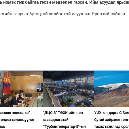
ь нэмэх гэж байгаа гэсэн мэдээлэл гарсан. Ийм асуудал ярьса
Засгийн газрын бүтэцтэй холбоотой асуудлыг Ерөнхий сайдаа
аснаас чөлөөлье”
"ДЦС-3” ТӨХК-ийн нэн
УИХ-ын дарга С.Бя
лөлдөх хэлэлцүүлэг
шаардлагатай
Сутай хайрхны тэнг
лоо
“Турбингенератор-5”-ын
тахих тахилгад оро