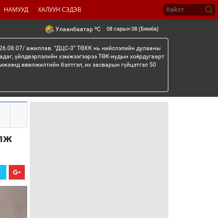
НАМУУД
ХАЛУУН СЭДЭВ
o
08 сарын 08 (Бямба)
Улаанбаатар
C
26.08.07/ ажиллав. “ДЦС-3” ТӨХК нь нийслэлийн дулааны
гадаг, үйлдвэрлэлийн хэмжээгээрээ ТӨК-иудын хоёрдугаарт
мжээнд өвөлжилтийн бэлтгэл, их засварын гүйцэтгэл 50
элж
Х