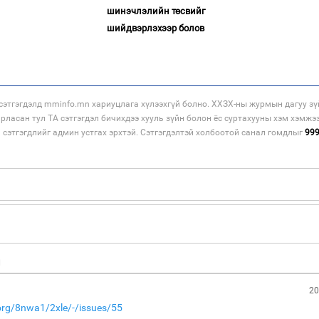
шинэчлэлийн төсвийг
шийдвэрлэхээр болов
этгэгдэлд mminfo.mn хариуцлага хүлээхгүй болно. ХХЗХ-ны журмын дагуу зү
арласан тул ТА сэтгэгдэл бичихдээ хууль зүйн болон ёс суртахууны хэм хэмжэ
н сэтгэгдлийг админ устгах эрхтэй. Сэтгэгдэлтэй холбоотой санал гомдлыг
99
н
20
.org/8nwa1/2xle/-/issues/55