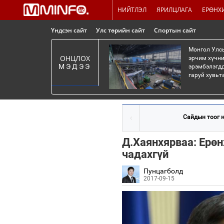
НИЙТЛЭЛ
ЯРИЛЦЛАГА
ЕРӨНХ
Үндсэн сайт
Улс төрийн сайт
Спортын сайт
Монгол Улсы
ОНЦЛОХ
эрчим хүчни
МЭДЭЭ
эрэмбэлэгдд
гаруй хувьт
Сайдын тоог н
Д.Хаянхярваа: Ерөн
чадахгүй
Пунцагболд
2017-09-15