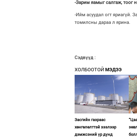
-Зарим яамыг салгаж, тоог н
-Ийм асуудал огт яриагүй. 
томилсны дараа л ярина.
Сэдвүүд :
ХОЛБООТОЙ
МЭДЭЭ
Засгийн газраас
“Ца
хөнгөлөлттэй зээлээр
зөв
дэмжсэний үр дүнд
бол