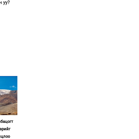
н уу?
Хөвсгөл нуурын лусыг
тахих төрийн тахилгын
ёслол боллоо
“Хар жагсаалт”-ын
асуудлыг цэгцлэх
чиглэлээр
Монголбанкны
удирдлагад 30 хоногийн
хугацаатай үүрэг өглөө
Ерөнхий сайд Н.Учрал
олимпиадын хүрээнд
гарсан зардлыг
шийдвэрлэж өгөхөөр
болов
Энэ намар 1-6 дугаар
ангийн хүүхдүүдэд
сургуулийн автобус
мбацогт
үйлчилнэ
эрийг
Аймгуудад баригдаж
лцлоо
буй ДЦС-ын төслийг