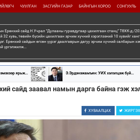
ИЙЛӨГЧ
ЧУУЛГАН
ЗАСГИЙН ГАЗАР
БАЙНГЫН ХОРОО
СОНГУУЛЬ
н Ерөнхий сайд Н.Учрал “Дулааны гуравдугаар цахилгаан станц” ТӨХК-д /20
й 32 хувь, төвийн бүсийн цахилгаан эрчим хүчний хэрэглээний 10 хувийг хан
эг. Ерөнхий сайдын өгсөн үүрэг даалгаврын дагуу эрчим хүчний салбарын хэ
ай үргэлжилж...
эмэхээр ярьж...
Э.Эрдэнэжамъян: УИХ хэлэлцэж буй...
хий сайд заавал намын дарга байна гэж х
ХУВААЛЦАХ
ЖИРГЭ