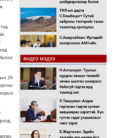
шийдвэрлэхээр болов
ж
УИХ-ын дарга
С.Бямбацогт Сутай
хайрхны тэнгэрийг тахих
лтод
тахилгад оролцлоо
йг
С.Амарсайхан: Иргэдийг
г
хохироосон ААН-ийн
нуугтмал хөрөнгийг
ээд
битүүмжлэнэ
 болох
ВИДЕО МЭДЭЭ
Н.Номтойбаяр:
Аймгуудад тулгамдаж
Н.Алтанхуяг: Туулын
буй асуудлуудыг
хурдны замын төсвийг
ын 25-
Засгийн газрын
хянан шалгах сонирхол
дорсны
хуралдаанд танилцуулж,
байхгүй гэдгээ ард
шийдвэрлүүлнэ
газрын
түмэнд хэл
С.Бямбацогт Зүүн Азийн
Х.Тэмүүжин: Алдаа
эрэгтэйчүүдийн
гаргасан гэдгээ хүлээн
волейболын тэмцээнд
зөвшөөрөх хэрэгтэй. Хүн
т
оролцож байгаа баг
гүтгэх гэдэг уламжлалт
рээд,
тамирчдад амжилт
гэмт хэрэг
хүслээ
Б.Жаргалан: Эдийн
арсан.
Автобензин, дизель
засгийн эрх чөлөө бол