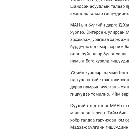
шийдсэн асуудлын талаар яр
ажиллах талаар гишүүдийнх
МАН-ын бүлгийн дарга Д.Ха
хүрлээ. Өнгөрсөн, улирсан 
эрхэмлэж, урагшаа харж ажи
бүрдүүлэхэд ямар зарчим ба
олон зүйл дээр бүлэг санаа
намын Бага хуралд гишүүдий
УЗ-ийн хурлаар намын Бага 
нд хурлаа хийе гэж тохирсо
дараа намрын чуулганы эхни
гишүүдээ томилно. Ийм зар
Сүүлийн хэд хоног МАН-ын б
мэдээлэл гарсан. Тийм биш г
хоёр талдаа гарчихсан юм ба
Мэдээж бүлгийн гишүүдийн д