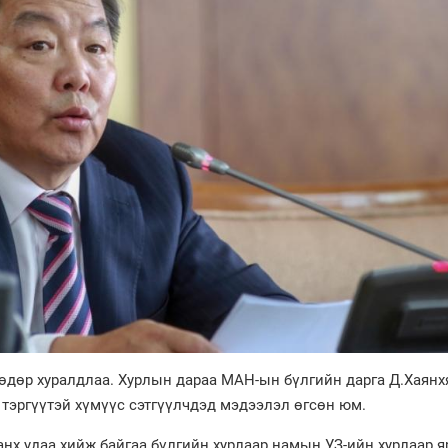
өдөр хуралдлаа. Хурлын дараа МАН-ын бүлгийн дарга Д.Хаянх
тэргүүтэй хүмүүс сэтгүүлчдэд мэдээлэл өгсөн юм.
анх удаа хийж байгаа бүлгийн хурлаар намын УЗ-ийн хурлаар я