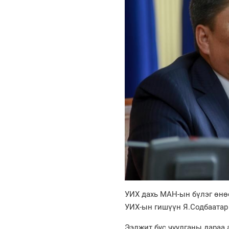
УИХ дахь МАН-ын бүлэг өнө
УИХ-ын гишүүн Я.Содбаатар 
Ээлжит бус чуулганы дараа 