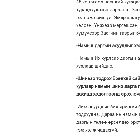
45 хоногоос цаашгүй хугаца
хуралдуулахыг зарлана. Засг
голлож яриагүй. Ямар шалгуу
хэлсэн. Үнэхээр мэргэшсэн,
хүмүүсээр Засгийн газрыг б
-Намын даргын асуудлыг хэз
-Намын Их хурлаар даргын а
хурлаар шийднэ.
-Шинээр тодрох Ерөнхий сай
хурлаар намын шинэ дарга г
дахиад хөдөлгөөнд орох юм
-Ийм асуудлыг бид яриагүй 
тодруулна. Дараа нь намын 
даргын төлөө өрсөлдөх эрхт
гэж хэлж чадахгүй.