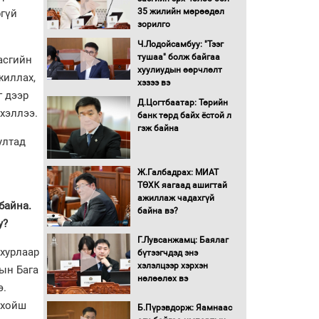
түлшний онцгой албан
35 жилийн мөрөөдөл
ргүй
татварыг тэглэлээ
зорилго
Ч.Лодойсамбуу: "Тээг
Санхүүгийн хэмнэлтийн
тушаа" болж байгаа
асгийн
горимд эрүүл мэндийн
хуулиудын өөрчлөлт
жиллах,
салбар хамаарахгүй
хэзээ вэ
г дээр
Д.Цогтбаатар: Төрийн
хэллээ.
Нөөцийн махны
банк төрд байх ёстой л
худалдаа, борлуулалтыг
гэж байна
ултад
нээлттэй ил тод болгоно
Ж.Галбадрах: МИАТ
Монгол Улс “COP17”-д
ТӨХК яагаад ашигтай
“Тал хээрийн
ажиллаж чадахгүй
төлөвлөгөө”-гөө
байна.
байна вэ?
танилцуулна
у?
16 төрлийн эмийг нэг эх
Г.Лувсанжамц: Баялаг
үүсвэрээс худалдан авах
 хурлаар
бүтээгчдэд энэ
журмыг баталлаа
хэлэлцээр хэрхэн
ын Бага
нөлөөлөх вэ
э.
Бүх шатанд хэмнэлтийн
 хойш
горимд шилжиж, найр
Б.Пүрэвдорж: Яамнаас
наадам, зөвлөгөөн,