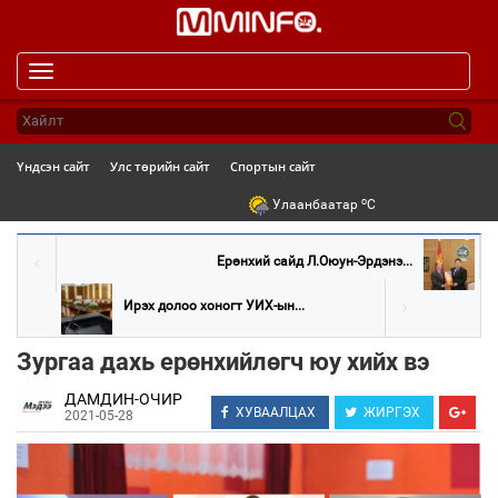
Toggle
navigation
Үндсэн сайт
Улс төрийн сайт
Спортын сайт
o
Улаанбаатар
C
Ерөнхий сайд Л.Оюун-Эрдэнэ...
Ирэх долоо хоногт УИХ-ын...
Зургаа дахь ерөнхийлөгч юу хийх вэ
ДАМДИН-ОЧИР
ХУВААЛЦАХ
ЖИРГЭХ
2021-05-28