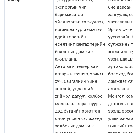
экспортын чиг
бие даасан
баримжаатай
хангуулж, с
үйлдвэрлэл хөгжүүлэх,
засаглалыг
иргэндээ хүртээмжтэй
Эрчим хүчн
эдийн засгийн
үүсвэрийн 
өсөлтийг хангах төрийн
сүлжээ нь 
бодлогыг дэмжиж
хөгжлийн с
ажиллана.
үзэн, цааш
Авто зам, төмөр зам,
хүч экспорт
агаарын тээвэр, эрчим
болоход бо
хүч, байгалийн хийн
дэмжлэг үз
хоолой, үндэсний
ажиллана.
хиймэл дагуул, холбоо
Монгол ко
мэдээлэл зэрэг суурь
дотоодын ж
дэд бүтцийг өргөтгөн
зээлд өрсө
олон улсын сүлжээнд
улам жижгэ
холбохыг дэмжиж
жишгийг ха