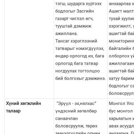
тэгш, шударга хүртээх
анхаарлаа 
бодлогыг Засгийн
Ашигт мал
газарт чиглэл өгч,
тухай хуули
тууштай дэмжиж
хэрэгжилт, 
ажиллана.
ашигтай ба
Тансаг хэрэглээний
мониторинг
татварыг нэмэгдүүлэх,
байгалийн 
өндөр орлогод их, бага
олборлох ү
орлогод бага татвар
ажиллагаан
ногдуулах тогтолцоо
ашигтай ба
бий болгохыг дэмжинэ.
хатуу барим
бодлогыг с
боловсруул
Хүний хөгжлийн
“Эрүүл - эх,нялхас”
Монгол Улс
талаар
үндэсний хөтөлбөр
бус монгол
санаачлан
харьяатын 
боловсруулж, төрөх
авах асууд
эмнэлгүүдийн орчин
анхаарна. Г