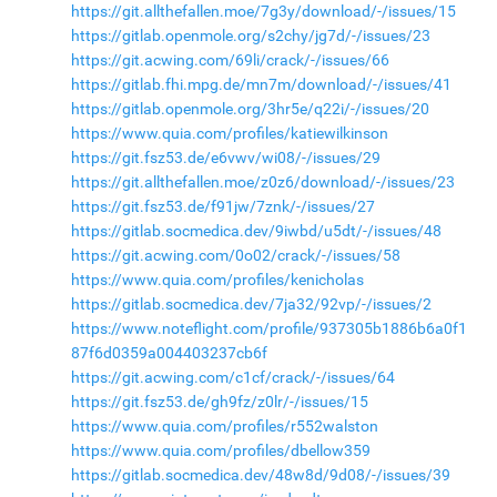
https://git.allthefallen.moe/7g3y/download/-/issues/15
https://gitlab.openmole.org/s2chy/jg7d/-/issues/23
https://git.acwing.com/69li/crack/-/issues/66
https://gitlab.fhi.mpg.de/mn7m/download/-/issues/41
https://gitlab.openmole.org/3hr5e/q22i/-/issues/20
https://www.quia.com/profiles/katiewilkinson
https://git.fsz53.de/e6vwv/wi08/-/issues/29
https://git.allthefallen.moe/z0z6/download/-/issues/23
https://git.fsz53.de/f91jw/7znk/-/issues/27
https://gitlab.socmedica.dev/9iwbd/u5dt/-/issues/48
https://git.acwing.com/0o02/crack/-/issues/58
https://www.quia.com/profiles/kenicholas
https://gitlab.socmedica.dev/7ja32/92vp/-/issues/2
https://www.noteflight.com/profile/937305b1886b6a0f1
87f6d0359a004403237cb6f
https://git.acwing.com/c1cf/crack/-/issues/64
https://git.fsz53.de/gh9fz/z0lr/-/issues/15
https://www.quia.com/profiles/r552walston
https://www.quia.com/profiles/dbellow359
https://gitlab.socmedica.dev/48w8d/9d08/-/issues/39