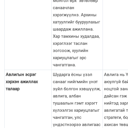
Монгол өрх” хөтөлбөр
санаачлан
хэрэгжүүлнэ. Архины
хатуулгийг бууруулахыг
шаардаж ажиллана.
Хар тамхины худалдаа,
хэрэглээг таслан
зогсоож, хуулийн
хариуцлагыг эрс
чангатгана.
Авлигын эсрэг
Шударга ёсны үзэл
Авлига нь 
хэрхэн ажиллах
санааг нийгмийн үнэт
аюулгүй ба
талаар
зүйл болгон хэвшүүлж,
ноцтой зан
авлига, албан
дайсан гэж
тушаалын гэмт хэрэгт
нийтэд зар
хүлээлгэх хариуцлагыг
авлигатай 
чангатган, улс
стратеги, б
үндэстнээрээ авлигаас
ахисан төв