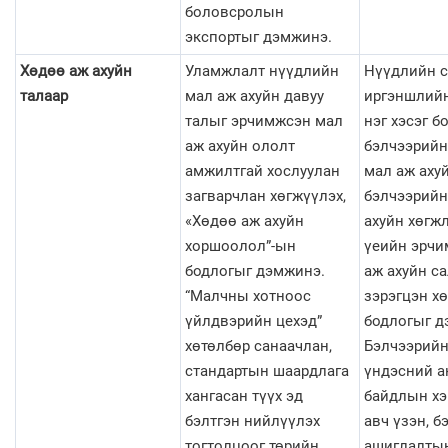
боловсролын
экспортыг дэмжинэ.
Хөдөө аж ахуйн
Уламжлалт нүүдлийн
Нүүдлийн 
талаар
мал аж ахуйн давуу
иргэншлий
талыг эрчимжсэн мал
нэг хэсэг б
аж ахуйн ололт
бэлчээрийн
амжилтгай хослуулан
мал аж ахуй
загварчлан хөгжүүлэх,
бэлчээрийн
«Хөдөө аж ахуйн
ахуйн хөгж
хоршоолол”-ын
үеийн эрчи
бодлогыг дэмжинэ.
аж ахуйн с
“Малчны хотноос
зэрэгцэн х
үйлдвэрийн цехэд”
бодлогыг д
хөтөлбөр санаачлан,
Бэлчээрийн
стандартын шаардлага
үндэсний а
хангасан түүх эд
байдлын х
бэлтгэн нийлүүлэх
авч үзэн, б
тогтолцоог төрийн
ашиглалтын