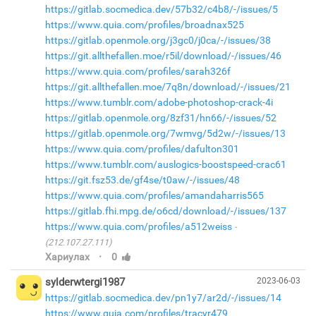
https://gitlab.socmedica.dev/57b32/c4b8/-/issues/5
https://www.quia.com/profiles/broadnax525
https://gitlab.openmole.org/j3gc0/j0ca/-/issues/38
https://git.allthefallen.moe/r5il/download/-/issues/46
https://www.quia.com/profiles/sarah326f
https://git.allthefallen.moe/7q8n/download/-/issues/21
https://www.tumblr.com/adobe-photoshop-crack-4i
https://gitlab.openmole.org/8zf31/hn66/-/issues/52
https://gitlab.openmole.org/7wmvg/5d2w/-/issues/13
https://www.quia.com/profiles/dafulton301
https://www.tumblr.com/auslogics-boostspeed-crac61
https://git.fsz53.de/gf4se/t0aw/-/issues/48
https://www.quia.com/profiles/amandaharris565
https://gitlab.fhi.mpg.de/o6cd/download/-/issues/137
https://www.quia.com/profiles/a512weiss
(212.107.27.111)
·
Хариулах
0
sylderwtergi1987
2023-06-03
https://gitlab.socmedica.dev/pn1y7/ar2d/-/issues/14
https://www.quia.com/profiles/tracyr479