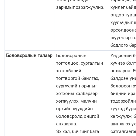
зарчмыг хэрэгжүүлнэ.
хүнлэг бай
өндөр түвш
хуульчдыг 
өрсөлдөөн
шүүгчээр т
бодлого ба
Боловсролын талаар
Боловсролын
Үндэсний 
тогтолцоо, сургалтын
хүчнээ бэлт
хөтөлбөрийг
анхаарна. 
тогтвортой байлгах,
бэлдсэн үн
сургуулийн орчныг
боловсон х
хотхоны хэлбэрээр
бидний ирэ
хөгжүүлэх, малчин
тодорхойлн
өрхийн хүүхдийн
хүүхэд бүри
боловсролд онцгой
хөгжүүлж, б
анхаарна.
шинжлэх ух
Эх хэл, бичгийг бага
сэтгэлгээтэ