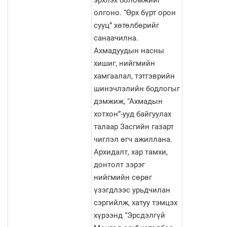
эрхлэх боломжийг
олгоно. “Өрх бүрт орон
сууц” хөтөлбөрийг
санаачилна.
Ахмадуудын насны
хишиг, нийгмийн
хамгаалал, тэтгэврийн
шинэчлэлийн бодлогыг
дэмжиж, “Ахмадын
хотхон”-ууд байгуулах
талаар Засгийн газарт
чиглэл өгч ажиллана.
Архидалт, хар тамхи,
донтолт зэрэг
нийгмийн сөрөг
үзэгдлээс урьдчилан
сэргийлж, хатуу тэмцэх
хүрээнд “Эрсдэлгүй