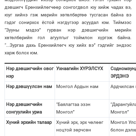
дэвшигч Ерөнхийлөгчөөр сонгогдвол юу хийж чадах вэ,
юуг хийнэ гэж мөрийн хөтөлбөртөө тусгасан байна вэ
гэдэг сонирхох ёстой нэгдүгээр асуудал юм. Тиймээс
“Зууны мэдээ” гурван нэр дэвшигчийн мөрийн
хөтөлбөрийн гол агуулгыг тоймлон хүргэж байна.
“...Зургаа дахь Ерөнхийлөгч юу хийх вэ” гэдгийг эндээс
харж болох юм.
Нэр дэвшигчийн овог
Ухнаагийн ХҮРЭЛСҮХ
Содномзун
нэр
ЭРДЭНЭ
Нэр дэвшүүлсэн нам
Монгол Ардын нам
Ардчилсан
Нэр дэвшигчийн
“Баялагтаа эзэн
“Дарангуйл
сонгуулийн уриа
Монгол”
Монгол”
Хүний эрхийн талаар
Хүний эрх, эрх чөлөөг
Монгол Улс
ноцтой зөрчсөн
болон дэлх