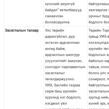
хүнсний аюулгүй
байгуулахы
байдал” хөтөлбөрүүд
хязгаарлах 
санаачлан
орчныг бүр
боловсруулна.
бодлого бо
Засаглалын талаар
Улс төрийн
Төрийн Тэр
дарангуйлал, дүр
хувьд УИХ-
эсгэсэн ардчиллаас
хэлэлцэгдэ
ангид байж,
хуулийн төс
ардчиллын шалгуур
бодлогын а
үзүүлэлтийг ахиулан,
байнгын ха
сонгодог парламентын
тавьж, оло
засаглалыг
болон улс 
төгөлдөржүүлнэ.
сонирхол, 
УИХ, Засгийн газраа
байгууллын
сөрж биш хуулийн
засаглалын
хүрээнд нэг бодлого,
хуульд нийц
нэгдмэл үйл
хүний эрх, 