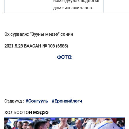
нэмэгдүүлэх бодлогыг
дэмжиж ажиллана.
Эх сурвалж: “Зууны мэдээ” сонин
2021.5.28 БААСАН № 108 (6585)
ФОТО:
#Сонгууль
#Ерөнхийлөгч
Сэдвүүд :
ХОЛБООТОЙ
МЭДЭЭ