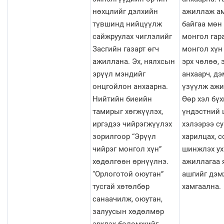
нөхцлийг дэлхийн
ажиллаж а
түвшинд нийцүүлж
байгаа мөн 
сайжруулах чиглэлийг
монгол гар
Засгийн газарт өгч
монгол хүн 
ажиллана. Эх, нялхсын
эрх чөлөө, 
эрүүл мэндийг
анхаарч, д
онцгойлон анхаарна.
үзүүлж ажи
Нийтийн биеийн
Өөр хэл бү
тамирыг хөгжүүлэх,
үндэстний 
иргэдээ чийрэгжүүлэх
хэлээрээ су
зорилгоор “Эрүүл
харилцах, со
чийрэг монгол хүн”
шинжлэх ух
хөдөлгөөн өрнүүлнэ.
ажиллагаа 
“Орлоготой оюутан”
ашгийг дэ
тусгай хөтөлбөр
хамгаална.
санаачилж, оюутан,
залуусын хөдөлмөр