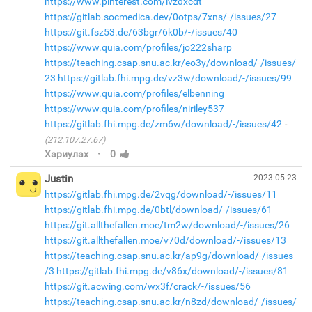
https://www.pinterest.com/ivzdxcdt
https://gitlab.socmedica.dev/0otps/7xns/-/issues/27
https://git.fsz53.de/63bgr/6k0b/-/issues/40
https://www.quia.com/profiles/jo222sharp
https://teaching.csap.snu.ac.kr/eo3y/download/-/issues/
23
https://gitlab.fhi.mpg.de/vz3w/download/-/issues/99
https://www.quia.com/profiles/elbenning
https://www.quia.com/profiles/niriley537
https://gitlab.fhi.mpg.de/zm6w/download/-/issues/42
(212.107.27.67)
·
Хариулах
0
Justin
2023-05-23
https://gitlab.fhi.mpg.de/2vqg/download/-/issues/11
https://gitlab.fhi.mpg.de/0btl/download/-/issues/61
https://git.allthefallen.moe/tm2w/download/-/issues/26
https://git.allthefallen.moe/v70d/download/-/issues/13
https://teaching.csap.snu.ac.kr/ap9g/download/-/issues
/3
https://gitlab.fhi.mpg.de/v86x/download/-/issues/81
https://git.acwing.com/wx3f/crack/-/issues/56
https://teaching.csap.snu.ac.kr/n8zd/download/-/issues/