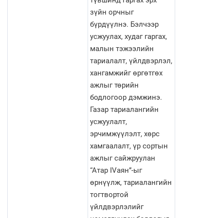
түвшинд гаргах эрх
зүйн орчныг
бүрдүүлнэ. Бэлчээр
усжуулах, худаг гаргах,
малын тэжээлийн
тариалалт, үйлдвэрлэл,
хангамжийг өргөтгөх
ажлыг төрийн
бодлогоор дэмжинэ.
Газар тариалангийн
усжуулалт,
эрчимжүүлэлт, хөрс
хамгаалалт, үр сортын
ажлыг сайжруулан
“Атар IVаян”-ыг
өрнүүлж, тариалангийн
тогтвортой
үйлдвэрлэлийг