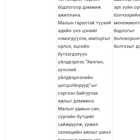
бодлогоор дэмжиж
эрх зүйн ор
ажиллана.
бэлчээрийн
Малын гаралтай түүхий
менежмент
эдийн үнэ цэнийг
бодлогыг
нэмэгдүүлэх, импортыг
боловсронг
орлох, эцсийн
болгохыг д
бүтээгдэхүүн
үйлдвэрлэх “Хөнгөн,
хүнсний
үйлдвэрлэлийн
цогцолборууд”-ыг
сэргээн байгуулах
ажлыг дэмжинэ.
Малын удмын сан,
сүргийн бүтцийг
сайжруулж, үржил
селекцийн ажлыг шинэ