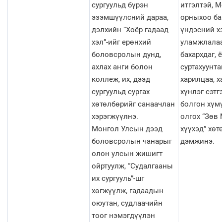
сургуульд бүрэн
итгэлтэй, 
эзэмшүүлсний дараа,
орныхоо бай
дэлхийн “Хоёр гадаад
үндэсний х
хэл”-ийг ерөнхий
уламжлала
боловсролын дунд,
бахархдаг, 
ахлах анги болон
суртахуунта
коллеж, их, дээд
харилцаа, х
сургуульд сургах
хүнлэг сэтг
хөтөлбөрийг санаачлан
болгон хүм
хэрэгжүүлнэ.
олгох “Зөв
Монгол Улсын дээд
хүүхэд” хөт
боловсролын чанарыг
дэмжинэ.
олон улсын жишигт
ойртуулж, “Судалгааны
их сургууль”-шг
хөгжүүлж, гадаадын
оюутан, судлаачийн
тоог нэмэгдүүлэн