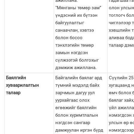
ажиллана.
гадагшаа г
“Мянганы төмөр зам”
олон улсын
үндэсний их бүтээн
тоглогч бол
байгуулалтыг
чиглэлээр 
санаачлан, хэвтээ
хэвшлийн 
болон босоо
аливаа бод
тэнхлэгийн төмөр
талаар дэм
замын нэгдсэн
сүлжээтэй болгохыг
дэмжиж ажиллана.
Баялгийн
Байгалийн баялаг ард
Сүүлийн 25
хуваарилалтын
түмний мэдэлд байх
хугацаанд 
талаар
зарчмын дагуу уул
өмч болох 
уурхайгаас олох
баялаг хайх
өгөөжийг баялгийн
үйл ажилла
болон хуримтлалын
нэмэгдсэн 
нэгдсэн сангаар
улсын өр ө
дамжуулан иргэн бүрд
нэмэгдсээр