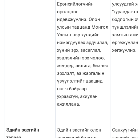
Ерөнхийлөгчийн
улсуудтай 
оролцоог
“гуравдагч 
идэвхжүүлнэ. Олон
бодлогын х
улсын тавцанд Монгол
түншлэлийн
Улсын нэр хүндийг
хамтын ажи
нэмэгдүүлэх ардчилал,
өргөжүүлэ
хүний эрх, засаглал,
хөгжүүлнэ.
хэвлэлийн эрх чөлөө,
жендер, авлига, бизнес
эрхлэлт, аз жаргалын
үзүүлэлтийг цаашид
нэг ч байраар
ухраахгүй, ахиулан
ажиллана.
Эдийн засгийн
Эдийн засгийг олон
Санхүүгийн
талаар
тулгууртай болгох,
зээлийн хар