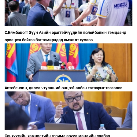
С.Бямбацогт Зүүн Азийн эрэгтэйчүүдийн волейболын тэмцээнд
оролцож байгаа баг тамирчдад амжилт хүслээ
Автобензин, дизель түлшний онцгой албан татварыг тэглэлээ
Санхүүгийн хэмнэлтийн горимд эрүүл мэндийн салбар