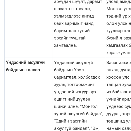
эрүүдэн шүүлт, дарамт
улсад амьд
шахалтыг тасалж,
Монгол угс
хэлмэгдлээс ангид
тэдний үр 
байх зарчмыг чанд
олон улсын
баримтлан хүний
хуулиар ол
эрхийг тууштай
бүхий л эрх
хамгаална.
хамгаалах 
хэрэгжүүлн
Үндэсний аюулгүй
Үндэсний аюулгүй
Засаг захи
байдлын талаар
байдлын Үзэл
анхан, дун
баримтлал, холбогдох
хоосон улс 
хууль, тогтоомжийг
талцал хув
үндэсний язгуур эрх
их байгааг 
ашигт нийцүүлэн
үүнийг ари
шинэчилнэ. “Монгол
үүднээс сум
хүний аюулгүй байдал”,
дүүрэг, хо
“Эдийн засгийн
төвшинд ул
аюулгүй байдал”, “Эм,
намын салб