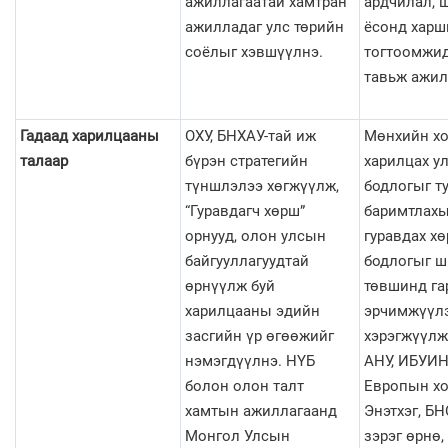
ажиллагаатай хамтран
ардчилал, 
ажилладаг улс төрийн
ёсонд харш
соёлыг хэвшүүлнэ.
тогтоомжид
тавьж ажил
Гадаад харилцааны
ОХУ, БНХАУ-тай иж
Мөнхийн хо
талаар
бүрэн стратегийн
харилцах у
түншлэлээ хөгжүүлж,
бодлогыг т
“Гуравдагч хөрш”
баримтлахы
орнууд, олон улсын
гуравдах х
байгууллагуудтай
бодлогыг ш
өрнүүлж буй
төвшинд га
харилцааны эдийн
эрчимжүүлэ
засгийн үр өгөөжийг
хэрэгжүүлж
нэмэгдүүлнэ. НҮБ
АНУ, ИБУИН
болон олон талт
Европын хо
хамтын ажиллагаанд
Энэтхэг, БН
Монгол Улсын
зэрэг өрнө