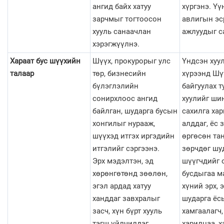
ангид байх хатуу
хүргэнэ. Үү
зарчмыг тогтоосон
авлигын эс
хууль санаачлан
ажлуудыг с
хэрэгжүүлнэ.
Хараат бус шүүхийн
Шүүх, прокурорыг улс
Үндсэн хуу
талаар
төр, бизнесийн
хүрээнд Шү
бүлэглэлийн
байгуулах т
сонирхлоос ангид
хуулийг ши
байлган, шударга бусын
сахилга ха
хонгилыг нурааж,
алддаг, ёс 
шүүхэд итгэх иргэдийн
өргөсөн та
итгэлийг сэргээнэ.
зөрчдөг шуд
Эрх мэдэлтэн, эд
шүүгчдийг 
хөрөнгөтөнд зөөлөн,
бусдыгаа м
эгэл ардад хатуу
хүний эрх, 
ханддаг завхралыг
шударга ёс
засч, хүн бүрт хууль
хамгаалагч,
тэгш үйлчилдэг
харилцаа, х