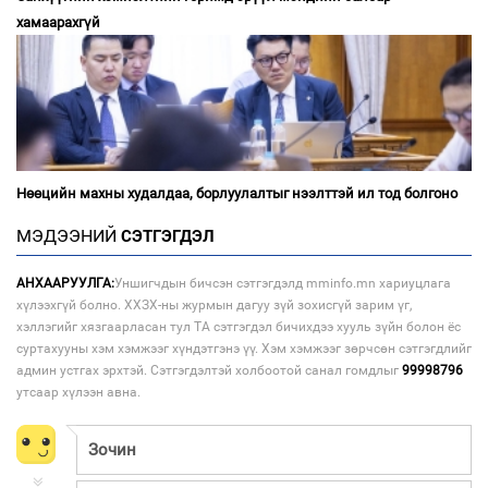
хамаарахгүй
Нөөцийн махны худалдаа, борлуулалтыг нээлттэй ил тод болгоно
МЭДЭЭНИЙ
СЭТГЭГДЭЛ
АНХААРУУЛГА:
Уншигчдын бичсэн сэтгэгдэлд mminfo.mn хариуцлага
хүлээхгүй болно. ХХЗХ-ны журмын дагуу зүй зохисгүй зарим үг,
хэллэгийг хязгаарласан тул ТА сэтгэгдэл бичихдээ хууль зүйн болон ёс
суртахууны хэм хэмжээг хүндэтгэнэ үү. Хэм хэмжээг зөрчсөн сэтгэгдлийг
админ устгах эрхтэй. Сэтгэгдэлтэй холбоотой санал гомдлыг
99998796
утсаар хүлээн авна.