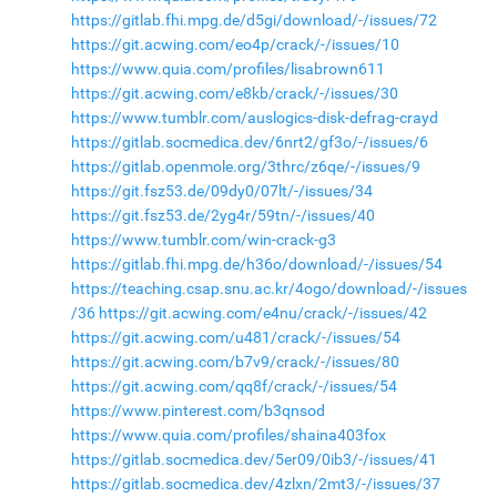
https://gitlab.fhi.mpg.de/d5gi/download/-/issues/72
https://git.acwing.com/eo4p/crack/-/issues/10
https://www.quia.com/profiles/lisabrown611
https://git.acwing.com/e8kb/crack/-/issues/30
https://www.tumblr.com/auslogics-disk-defrag-crayd
https://gitlab.socmedica.dev/6nrt2/gf3o/-/issues/6
https://gitlab.openmole.org/3thrc/z6qe/-/issues/9
https://git.fsz53.de/09dy0/07lt/-/issues/34
https://git.fsz53.de/2yg4r/59tn/-/issues/40
https://www.tumblr.com/win-crack-g3
https://gitlab.fhi.mpg.de/h36o/download/-/issues/54
https://teaching.csap.snu.ac.kr/4ogo/download/-/issues
/36
https://git.acwing.com/e4nu/crack/-/issues/42
https://git.acwing.com/u481/crack/-/issues/54
https://git.acwing.com/b7v9/crack/-/issues/80
https://git.acwing.com/qq8f/crack/-/issues/54
https://www.pinterest.com/b3qnsod
https://www.quia.com/profiles/shaina403fox
https://gitlab.socmedica.dev/5er09/0ib3/-/issues/41
https://gitlab.socmedica.dev/4zlxn/2mt3/-/issues/37