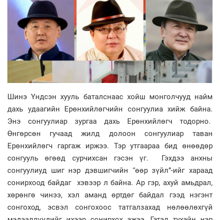
Шинэ Үндсэн хууль баталснаас хойш монголчууд найм
дахь удаагийн Ерөнхийлөгчийн сонгуулиа хийж байна.
Энэ сонгуулиар зургаа дахь Ерөнхийлөгч тодорно.
Өнгөрсөн гучаад жилд долоон сонгуулиар таван
Ерөнхийлөгч гаргаж иржээ. Тэр утгаараа бид өнөөдөр
сонгууль өгөөд сурчихсан гэсэн үг. Гэхдээ анхны
сонгуулиуд шиг нэр дэвшигчийн “өөр зүйл”-ийг хараад
сонирхоод байдаг хэвээр л байна. Ар гэр, ахуй амьдрал,
хөрөнгө чинээ, хэл аманд өртдөг байдал гээд нэгэнт
сонгоход, эсвэл сонгохоос татгалзахад нөлөөлөхгүй
мэдээллүүдийг ихээр сонирхох ажээ. Гэтэл тухайн нэр