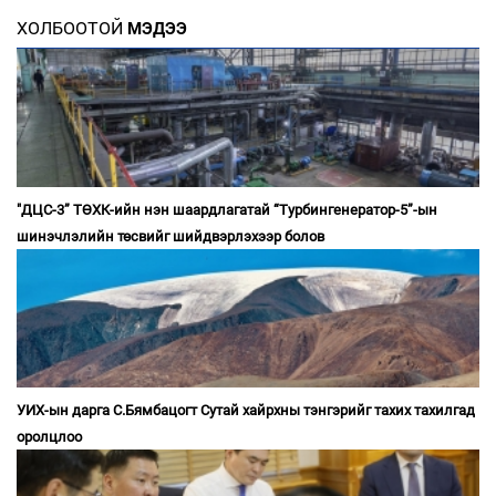
ХОЛБООТОЙ
МЭДЭЭ
"ДЦС-3” ТӨХК-ийн нэн шаардлагатай “Турбингенератор-5”-ын
шинэчлэлийн төсвийг шийдвэрлэхээр болов
УИХ-ын дарга С.Бямбацогт Сутай хайрхны тэнгэрийг тахих тахилгад
оролцлоо