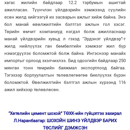
хагас жилийн байдлаар 12.2 тэрбумын ашигтай
ажилласан. Түүнчлэн үйлдвэрийн хэмжээнд сүүлийн
есөн жилд хийгээгүй их засварын ажлыг хийж байна. Энэ
бол манай өвөлжилтийн бэлтгэл ажлын гол хэсэг.
Төрийн өмчит компаниуд нэгдэл болж ажилласнаар
манай үйлдвэрийн хувьд л гэхэд “Эрдэнэт үйлдвэр”-т
жилд нийлүүлэх ган бөмбөлгийн хэмжээг жил бүр
нэмэгдүүлэх боломжтой болж байна. Ингэснээр манайх
импортыг орлоод эхэлчихлээ. Бид одоогийн байдлаар 250
мянган тонн төмрийн баяжмал экспортлоод байгаа.
Тэгэхээр борлуулалтын төлөвлөгөөгөө биелүүлэх бүрэн
боломжтой. Өвөлжилтийн бэлтгэл ажлын хүрээнд 116
ажил хийхээр төлөвлөсөн.
“Хөтөлийн цемент шохой” ТӨХК-ийн гүйцэтгэх захирал
Л.Наранбаатар: ШОХОЙН ШИНЭ ҮЙЛДВЭР БАРИХ
ТӨСЛИЙГ ДЭМЖСЭН