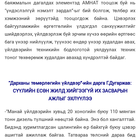
баяжмалын дагалдах элементэд АМНАТ тооцож буй нь
“үндэслэлгүй нэмэлт зардал”-ыг бий болгож, төлбөр их
хэмжээний зөрүүтэйд тооцогдож байна. Цэвэрлэх
байгууламжийн өргөтгөлийн үлдэгдэл санхүүжилтийг
шийдвэрлэх, үйлдвэрлэж буй эрчим хүчээ өөрийн өртгөөс
бага үнээр нийлүүлж, түүнээс өндөр үнээр худалдан авах,
үйлдвэрийн техникийн бодлоготой уялдуулах техник
тоног төхөөрөмж худалдан авахад хүндрэлтэй байдаг.
“Дарханы төмөрлөгийн үйлдвэр”-ийн дарга Г.Дугаржав:
СҮҮЛИЙН ЕСӨН ЖИЛД ХИЙГЭЭГҮЙ ИХ ЗАСВАРЫН
АЖЛЫГ ЭХЛҮҮЛЭЭ
-“Манай үйлдвэрийн хувьд 20 хоногийн буюу 110 мянган
тонн дизель түлшний нөөцтэй байна. Энэ бол хангалттай.
Бидэнд хуримтлагдсан цалингийн өр байхгүй буюу цэвэр
ашигтай ажиллаж байгаа. Татвараа төлсний дараа бид