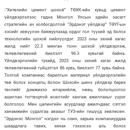
-“Хөтөлийн цемент шохой” ТӨХК-ийн хувьд цемент
үйлдвэрлэлээс гадна Монгол Улсын эдийн засагт
стратегийн ач холбогдолтой “Эрдэнэт үйлдвэр” ТӨҮГ-ын
зэсийг хөвүүлэн баяжуулахад ордог гол түүхий эд болох
технологийн шохой нийлүүлдэг. 2023 оны эхний хагас
жилд нийт 22.3 мянган тонн шохой үйлдвэрлэж,
төлөвлөгөөний биелэлт 96.3 хувьтай байна.
Үйлдвэрлэлийн тухайд, 2023 оны эхний хагас жилд
төлөвлөгөөний гүйцэтгэл 86 хувь, биелэлт 77 хувь байна.
Толгой компаниас барилгын материал үйлдвэрлэлийн
төв болох концепц болон Шохойн шинэ үйлдвэр барих
төслийг дэмжихээ илэрхийлж, нөөц бололцоогоо
ашиглан тогтвортой өсөлтийг хангаж ажиллахыг үүрэг
болголоо. Мөн цалингийн асуудлаар ажилчдаас сэтгэл
ханамжийн судалгаа авахыг ТУЗ-ийн гишүүд зөвлөсөн.
"Эрдэнэс Монгол" нэгдэл нь охин, харьяа компаниуддаа
шаардлага тавих, хянах гэхээсээ аль болох