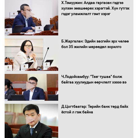
Х.Тэмүүжин: Алдаа гаргасан гэдгээ
Автобензин, дизель түлшний онцгой
хүлээн зөвшөөрөх хэрэгтэй. Хүн гүтгэх
албан татварыг тэглэлээ
гэдэг уламжлалт гэмт хэрэг
Санхүүгийн хэмнэлтийн горимд эрүүл
Б.Жаргалан: Эдийн засгийн эрх чөлөө
мэндийн салбар хамаарахгүй
бол 35 жилийн мөрөөдөл зорилго
Нөөцийн махны худалдаа,
Ч.Лодойсамбуу: "Тээг тушаа" болж
борлуулалтыг нээлттэй ил тод
байгаа хуулиудын өөрчлөлт хэзээ вэ
болгоно
Д.Цогтбаатар: Төрийн банк төрд байх
ёстой л гэж байна
Монгол Улс “COP17”-д “Тал хээрийн
төлөвлөгөө”-гөө танилцуулна