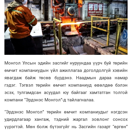
Монгол Улсын эдийн засгийг нуруундаа үүрч буй төрийн
өмчит компаниудын үйл ажиллагаа доголдолгүй хэвийн
явагдаж байж төсөв бүрдэнэ. Наадмын дараа намар
гэдэг. Тэгвэл төрийн өмчит компаниуд өвөлдөө бэлэн
эсэх, тулгамдсан асуудал юу байгааг хамтатган толгой
компани “Эрдэнэс Монгол”-д тайлагналаа.
“Эрдэнэс Монгол” төрийн өмчит компаниудыг нэгдсэн
удирдлагаар хангаж, тэдний жаргал зовлонг сонсох
үүрэгтэй. Мөн болж бүтэхгүйг нь Засгийн газарт “өргөн”