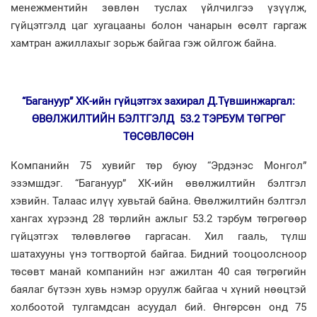
менежментийн зөвлөн туслах үйлчилгээ үзүүлж,
гүйцэтгэлд цаг хугацааны болон чанарын өсөлт гаргаж
хамтран ажиллахыг зорьж байгаа гэж ойлгож байна.
“Багануур” ХК-ийн гүйцэтгэх захирал Д.Түвшинжаргал:
ӨВӨЛЖИЛТИЙН БЭЛТГЭЛД 53.2 ТЭРБУМ ТӨГРӨГ
ТӨСӨВЛӨСӨН
Компанийн 75 хувийг төр буюу “Эрдэнэс Монгол”
эзэмшдэг. “Багануур” ХК-ийн өвөлжилтийн бэлтгэл
хэвийн. Талаас илүү хувьтай байна. Өвөлжилтийн бэлтгэл
хангах хүрээнд 28 төрлийн ажлыг 53.2 тэрбум төгрөгөөр
гүйцэтгэх төлөвлөгөө гаргасан. Хил гааль, түлш
шатахууны үнэ тогтвортой байгаа. Бидний тооцоолсноор
төсөвт манай компанийн нэг ажилтан 40 сая төгрөгийн
баялаг бүтээн хувь нэмэр оруулж байгаа ч хүний нөөцтэй
холбоотой тулгамдсан асуудал бий. Өнгөрсөн онд 75