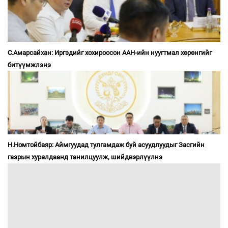
С.Амарсайхан: Иргэдийг хохироосон ААН-ийн нуугтмал хөрөнгийг
битүүмжлэнэ
Н.Номтойбаяр: Аймгуудад тулгамдаж буй асуудлуудыг Засгийн
газрын хуралдаанд танилцуулж, шийдвэрлүүлнэ