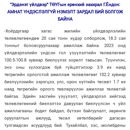
“Эрдэнэт үйлдвэр” ТӨҮГ-ын ерөнхий захирал Г.Ёндон:
АМНАТ ҮНДЭСЛЭЛГҮЙ НЭМЭЛТ ЗАРДАЛ БИЙ БОЛГОЖ
БАЙНА
-Хоёрдугаар хагас жилийн үйлдвэрлэлийн
төлөвлөгөөндөө 20 сая тонн хүдэр олборлож, 18.3 сая
тонныг боловсруулахаар ажиллаж байна. 2023 онд
үйлдвэрлэлийн үндсэн гол үзүүлэлтийн төлөвлөгөөг
100.5-100.8 хувиар биелүүлэх зорилт тавьсан. Түүнчлэн,
энэ оны хүлээгдэж буй гүйцэтгэлээр 3.9 их наяд
төгрөгийн орлоготой ажиллаж төлөвлөгөөг 102.2 хувиар
биелүүлэхийн зэрэгцээ, улс, орон нутгийн төсөвт 1.7 их
наяд төгрөгийн орлого төвлөрүүлэн ажиллах төлөвтэй
байгаа. Эдийн засгийн үзүүлэлт, үйлдвэрлэл хийгээд
төлөвлөгөөний биелэлтээ давуулан биелүүлсэн ч үйл
ажиллагааны бодит байдал, бүтээн байгуулалт, хөрөнгө
оруулалтын ажлууд, төсөл хөтөлбөрийг дагасан
тулгамдсан асуудлууд бий. Тухайлбал, зэс, молибдены