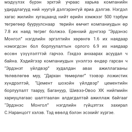
мэдүүлэх бүрэн эрхтэй учраас харьяа компанийн
удирдлагууд ний нуугүй дэлгэрэнгүй яриа дэлгэв. Нэгдэл
хагас жилийн хугацаанд нийт өрийн хэмжээг 500 тэрбум
төгрөгөөр бууруулснаар төрийн өмчит компаниудын өр
7.8 их наяд төгрөг болжээ. Ерөнхий дүнгээр “Эрдэнэс
Монгол” нэгдлийн эргэлтийн хөрөнгө 1.6 их наядаар
нэмэгдсэн бол борлуулалтын орлого 6.9 их наядаар
өссөн үзүүлэлттэй гарчээ. Гэхдээ анхаарах асуудал ч
байна. Хэдийгээр компаниудын үнэлгээ өндөр гарсан ч
“Эрдэнэт үйлдвэр” худалдан авах ажиллагааны
төлөвлөгөө муу, “Дархан төмөрлөг” тээвэр ложистик
хүндрэлтэй, “Цемент шохойн үйлдвэр” цементийн
борлуулалт тааруу, Багануур, Шивээ-Овоо ХК нийгмийн
хариуцлагаас шалтгаалан алдагдалтай ажиллаж байгааг
“Эрдэнэс Монгол” нэгдлийн гүйцэтгэх захирал
С.Наранцогт хэлэв. Тэд өвөлд бэлэн эсэхийг хүргэе.