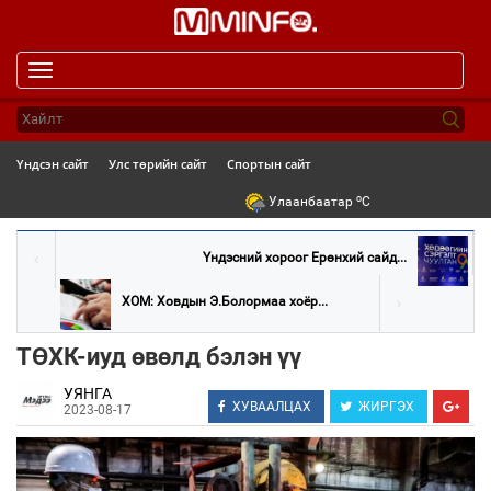
Toggle
navigation
Үндсэн сайт
Улс төрийн сайт
Спортын сайт
o
Улаанбаатар
C
Үндэсний хороог Ерөнхий сайд...
ХОМ: Ховдын Э.Болормаа хоёр...
ТӨХК-иуд өвөлд бэлэн үү
УЯНГА
ХУВААЛЦАХ
ЖИРГЭХ
2023-08-17