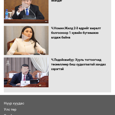
эхэлдэг
Автомашинд улсын дугаарын тэгш,
сондгойгоор шатахуун олгоно
Ч.Номин:Жилд 2-3 өдрийг амралт
болгосноор 1 хувийн бүтээмжээ
алдаж байна
Бага орлоготой иргэдийн орлогод
татвар ногдуулахгүй байх эрх зүйн
орчныг бүрдүүллээ
Ч.Лодойсамбуу: Хууль тогтоогчид
төсөөллөөр биш судалгаатай хандах
хэрэгтэй
Хөшөө бүтсэн түүхийг өгүүлэх 7
баримт
Нүүр хуудас
Улс төр
Хөвсгөл нуурын лусыг тахих төрийн
тахилгын ёслол боллоо