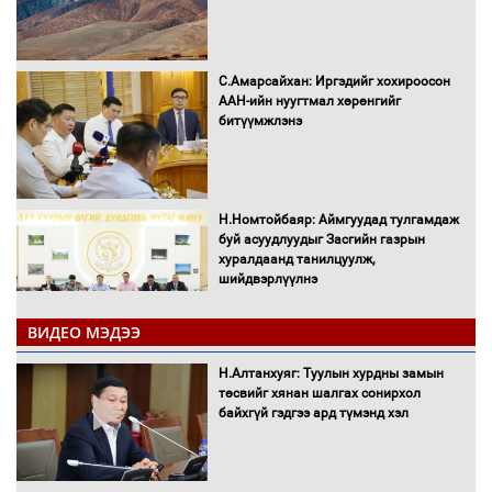
С.Амарсайхан: Иргэдийг хохироосон
ААН-ийн нуугтмал хөрөнгийг
битүүмжлэнэ
Н.Номтойбаяр: Аймгуудад тулгамдаж
буй асуудлуудыг Засгийн газрын
хуралдаанд танилцуулж,
шийдвэрлүүлнэ
ВИДЕО МЭДЭЭ
С.Бямбацогт Зүүн Азийн
эрэгтэйчүүдийн волейболын тэмцээнд
Н.Алтанхуяг: Туулын хурдны замын
оролцож байгаа баг тамирчдад
төсвийг хянан шалгах сонирхол
амжилт хүслээ
байхгүй гэдгээ ард түмэнд хэл