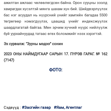
ажилтан ажлаас чөлөөлөгдсөн байна. Орон сууцны зээлд
хамрагдах хүсэлтэй мянга шахам хүн бий. Шийдвэрлүүлэх
бас нэг асуудал нь нүүрсний үнийг хамгийн багадаа 5500
төгрөгөөр нэмэгдүүлэх, цаашид үнийг индексжүүлэх
шаардлагатай байгаа. Мөн эрчим хүчний нүүрс нийлүүлж
буй уурхайнуудад татаас өгөх боломжийг нээх хэрэгтэй.
Эх сурвалж: “Зууны мэдээ” сонин
2023 ОНЫ НАЙМДУГААР САРЫН 17. ПҮРЭВ ГАРАГ. № 162
(7147)
ФОТО:
#Засгийн газар
#Яам, Агентлаг
Сэдвүүд :