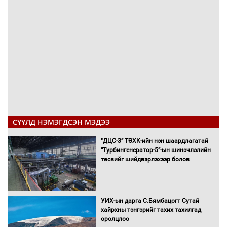
СҮҮЛД НЭМЭГДСЭН МЭДЭЭ
"ДЦС-3” ТӨХК-ийн нэн шаардлагатай
“Турбингенератор-5”-ын шинэчлэлийн
төсвийг шийдвэрлэхээр болов
УИХ-ын дарга С.Бямбацогт Сутай
хайрхны тэнгэрийг тахих тахилгад
оролцлоо