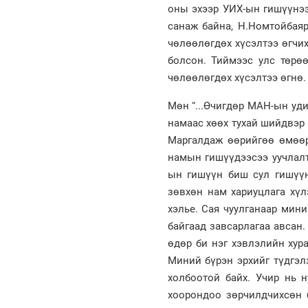
оны эхээр УИХ-ын гишүүнээ
санаж байна, Н.Номтойбая
чөлөөлөгдөх хүсэлтээ өгчих
болсон. Тиймээс улс төрө
чөлөөлөгдөх хүсэлтээ өгнө. 
Мөн “...Өчигдөр МАН-ын уди
намаас хөөх тухай шийдвэр 
Маргалдаж өөрийгөө өмөөр
намын гишүүдээсээ уучлалт
ын гишүүн биш сул гишүүн
зөвхөн нам хариуцлага хүл
хэлье. Сая чуулганаар мин
байгаад завсарлагаа авсан.
өдөр би нэг хэвлэлийн хура
Миний бүрэн эрхийг түдгэл
холбоотой байх. Учир нь н
хоорондоо зөрчилдчихсөн 