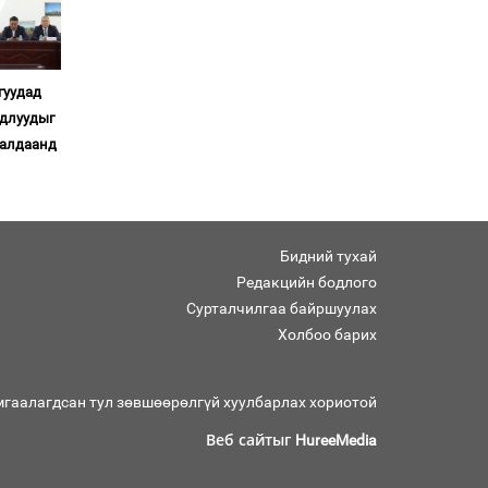
Ерөнхий сайд Н.Учрал
олимпиадын хүрээнд
гарсан зардлыг
шийдвэрлэж өгөхөөр
гуудад
болов
удлуудыг
Энэ намар 1-6 дугаар
ралдаанд
ангийн хүүхдүүдэд
сургуулийн автобус
үйлчилнэ
Аймгуудад баригдаж
буй ДЦС-ын төслийг
Бидний тухай
үргэлжүүлэх чиглэл
Редакцийн бодлого
өглөө
Сурталчилгаа байршуулах
Улсын хэмжээнд АИ-92
Холбоо барих
автобензиний 17
хоногийн нөөцтэй байна
мгаалагдсан тул зөвшөөрөлгүй хуулбарлах хориотой
Н.Номтойбаяр: Эрт
Веб сайтыг
HureeMedia
сэрэмжлүүлэх
тогтолцоо, шинэ