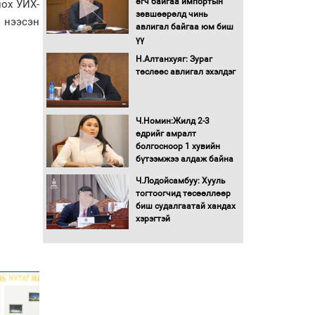
өгч байгаа импортын
лох УИХ-
Автомашинд улсын
зөвшөөрөлд чинь
 нээсэн
дугаарын тэгш,
авлигал байгаа юм биш
сондгойгоор шатахуун
үү
олгоно
Н.Алтанхуяг: Зураг
Бага орлоготой
төслөөс авлигал эхэлдэг
иргэдийн орлогод
татвар ногдуулахгүй
байх эрх зүйн орчныг
Ч.Номин:Жилд 2-3
бүрдүүллээ
өдрийг амралт
Хөшөө бүтсэн түүхийг
болгосноор 1 хувийн
өгүүлэх 7 баримт
бүтээмжээ алдаж байна
Ч.Лодойсамбуу: Хууль
Хөвсгөл нуурын лусыг
тогтоогчид төсөөллөөр
тахих төрийн тахилгын
биш судалгаатай хандах
ёслол боллоо
хэрэгтэй
“Хар жагсаалт”-ын
асуудлыг цэгцлэх
чиглэлээр
Монголбанкны
удирдлагад 30 хоногийн
хугацаатай үүрэг өглөө