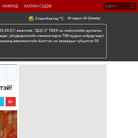
НАМУУД
ХАЛУУН СЭДЭВ
o
08 сарын 08 (Бямба)
Улаанбаатар
C
26.08.07/ ажиллав. “ДЦС-3” ТӨХК нь нийслэлийн дулааны
гадаг, үйлдвэрлэлийн хэмжээгээрээ ТӨК-иудын хоёрдугаарт
мжээнд өвөлжилтийн бэлтгэл, их засварын гүйцэтгэл 50
тэй!
Х