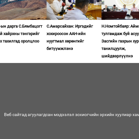
ын дарга С.Бямбацогт
С.Амарсайхан: Иргэдийг
Н.Номтойбаяр: Айм
й хайрхны тэнгэрийг
хохироосон ААН-ийн
тулгамдаж буй асу
х тахилгад оролцлоо
нуугтмал хөрөнгийг
Засгийн газрын ху
битүүмжлэнэ
танилцуулж,
шийдвэрлүүлнэ
Веб сайтад агуулагдсан мэдээлэл зохиогчийн эрхийн хуулиар ха