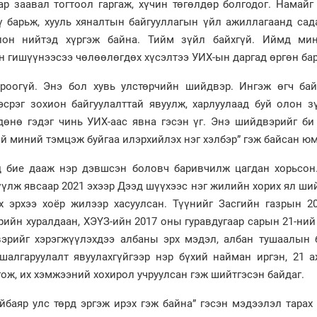
ар заавал тогтоол гаргаж, хүчин төгөлдөр болгодог. Намай
ү барьж, хууль хяналтын байгууллагын үйл ажиллагаанд сад
лон нийтэд хүргэж байна. Тийм зүйл байхгүй. Иймд ми
н гишүүнээсээ чөлөөлөгдөх хүсэлтээ УИХ-ын даргад өргөн ба
роогүй. Энэ бол хувь улстөрчийн шийдвэр. Ингэж өгч ба
срэг зохион байгуулалттай явуулж, харлуулаад буй олон з
дөнө гэдэг чинь УИХ-аас явна гэсэн үг. Энэ шийдвэрийг би
үй миний тэмцэж буйгаа илэрхийлэх нэг хэлбэр” гэж байсан юм
д бие дааж нэр дэвшсэн боловч баривчилж цагдан хорьсон.
үлж явсаар 2021 эхээр Дээд шүүхээс нэг жилийн хорих ял ши
х эрхээ хоёр жилээр хасуулсан. Түүнийг Засгийн газрын 2
рийн хуралдаан, ХЭҮЗ-ийн 2017 оны гуравдугаар сарын 21-ни
вэрийг хэрэгжүүлэхдээ албаны эрх мэдэл, албан тушаалын 
шалгаруулалт явуулахгүйгээр нэр бүхий найман иргэн, 21 а
гож, их хэмжээний хохирол учруулсан гэж шийтгэсэн байдаг.
ойбаяр улс төрд эргэж ирэх гэж байна” гэсэн мэдээлэл тарах