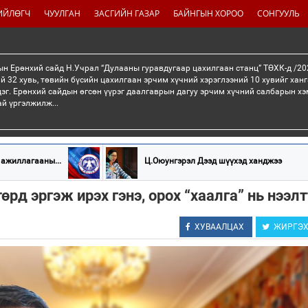
ИЙЛӨГЧ
ЧУУЛГАН
ЗАСГИЙН ГАЗАР
БАЙНГЫН ХОРОО
СОНГУУЛЬ
н Ерөнхий сайд Н.Учрал “Дулааны гуравдугаар цахилгаан станц” ТӨХК-д /20
й 32 хувь, төвийн бүсийн цахилгаан эрчим хүчний хэрэглээний 10 хувийг хан
эг. Ерөнхий сайдын өгсөн үүрэг даалгаврын дагуу эрчим хүчний салбарын хэ
ай үргэлжилж...
 ажиллагааны...
Ц.Оюунгэрэл Дээд шүүхэд ханджээ
рд эргэж ирэх гэнэ, орох “хаалга” нь нээлт
ХУВААЛЦАХ
ЖИРГЭ