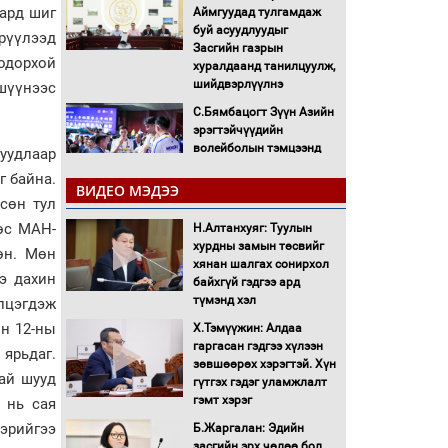
сард шиг
Аймгуудад тулгамдаж
буй асуудлуудыг
рүүлээд
Засгийн газрын
тодорхой
хуралдаанд танилцуулж,
шийдвэрлүүлнэ
шүүнээс
С.Бямбацогт Зүүн Азийн
эрэгтэйчүүдийн
волейболын тэмцээнд
суудлаар
оролцож байгаа баг
г байна.
тамирчдад амжилт
ВИДЕО МЭДЭЭ
сөн тул
хүслээ
өс МАН-
Н.Алтанхуяг: Туулын
Автобензин, дизель
хурдны замын төсвийг
түлшний онцгой албан
өн. Мөн
хянан шалгах сонирхол
татварыг тэглэлээ
ээ дахин
байхгүй гэдгээ ард
түмэнд хэл
элцэгдэж
Санхүүгийн хэмнэлтийн
ын 12-ны
Х.Тэмүүжин: Алдаа
горимд эрүүл мэндийн
гаргасан гэдгээ хүлээн
салбар хамаарахгүй
 ярьдаг.
зөвшөөрөх хэрэгтэй. Хүн
тай шууд
гүтгэх гэдэг уламжлалт
Нөөцийн махны
гэмт хэрэг
 нь сая
худалдаа, борлуулалтыг
эрийгээ
Б.Жаргалан: Эдийн
нээлттэй ил тод болгоно
засгийн эрх чөлөө бол