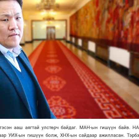
гэсэн ааш аягтай улстөрч байдаг. МАН-ын гишүүн байв. Н
аар УИХ-ын гишүүн болж, ХНХ-ын сайдаар ажилласан. Тэрбэ