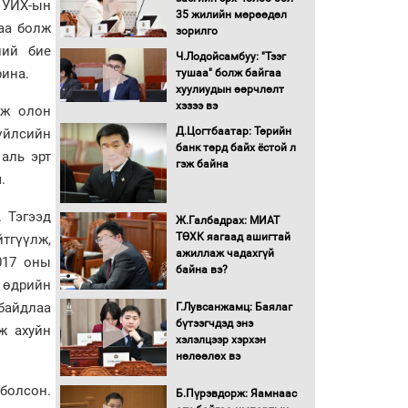
г УИХ-ын
35 жилийн мөрөөдөл
аа болж
Монгол Улс “COP17”-д
зорилго
“Тал хээрийн
ний бие
Ч.Лодойсамбуу: "Тээг
төлөвлөгөө”-гөө
рина.
тушаа" болж байгаа
танилцуулна
хуулиудын өөрчлөлт
16 төрлийн эмийг нэг эх
хэзээ вэ
йж олон
үүсвэрээс худалдан авах
Д.Цогтбаатар: Төрийн
үйлсийн
журмыг баталлаа
банк төрд байх ёстой л
 аль эрт
гэж байна
.
Бүх шатанд хэмнэлтийн
горимд шилжиж, найр
наадам, зөвлөгөөн,
 Тэгээд
Ж.Галбадрах: МИАТ
гадаад томилолтыг
ТӨХК яагаад ашигтай
йтгүүлж,
хориглолоо
ажиллаж чадахгүй
017 оны
Сайд нар төсвөө хэрхэн
байна вэ?
й өдрийн
зарцуулах вэ?
байдлаа
Г.Лувсанжамц: Баялаг
бүтээгчдэд энэ
ж ахуйн
хэлэлцээр хэрхэн
Засгийн газрын ээлжит
нөлөөлөх вэ
хуралдаан болж байна
 болсон.
Б.Пүрэвдорж: Яамнаас