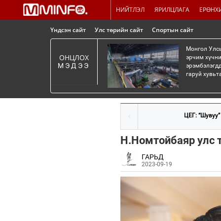
НИЙТЛЭЛ
ЯРИЛЦЛАГА
ЕРӨНХ
Үндсэн сайт
Улс төрийн сайт
Спортын сайт
Монгол Улсы
ОНЦЛОХ
эрчим хүчни
МЭДЭЭ
эрэмбэлэгдд
гаруй хувьт
ЦЕГ: “Шувуу”
Н.Номтойбаяр улс тө
ГАРЬД
2023-09-19