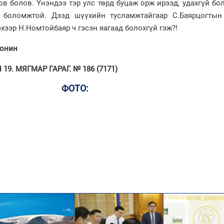
в болов. Үнэндээ тэр улс төрд буцаж орж ирээд, удахгүй бо
 боломжтой. Дээд шүүхийн тусламжтайгаар С.Баярцогтын
гэхээр Н.Номтойбаяр ч гэсэн яагаад болохгүй гэж?!
сонин
9. МЯГМАР ГАРАГ. № 186 (7171)
ФОТО: