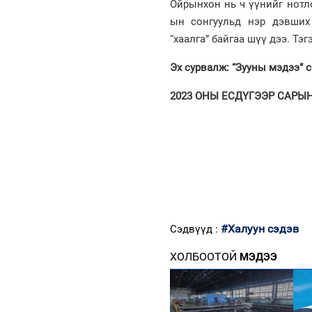
Ойрынхон нь ч үүнийг нотло
ын сонгуульд нэр дэвших
“хаалга” байгаа шүү дээ. Тэ
Эх сурвалж: “Зууны мэдээ” 
2023 ОНЫ ЕСДҮГЭЭР САРЫН 1
#Халуун сэдэв
Сэдвүүд :
ХОЛБООТОЙ
МЭДЭЭ