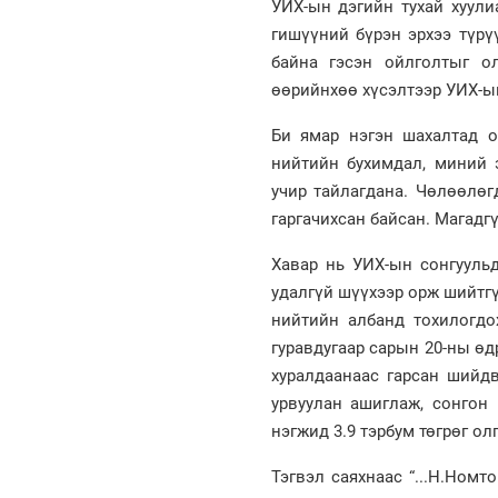
УИХ-ын дэгийн тухай хуули
гишүүний бүрэн эрхээ түрү
байна гэсэн ойлголтыг о
өөрийнхөө хүсэлтээр УИХ-ы
Би ямар нэгэн шахалтад о
нийтийн бухимдал, миний э
учир тайлагдана. Чөлөөлөг
гаргачихсан байсан. Магадг
Хавар нь УИХ-ын сонгууль
удалгүй шүүхээр орж шийтгү
нийтийн албанд тохилогдо
гуравдугаар сарын 20-ны өд
хуралдаанаас гарсан шийд
урвуулан ашиглаж, сонгон 
нэгжид 3.9 тэрбум төгрөг ол
Тэгвэл саяхнаас “...Н.Номт