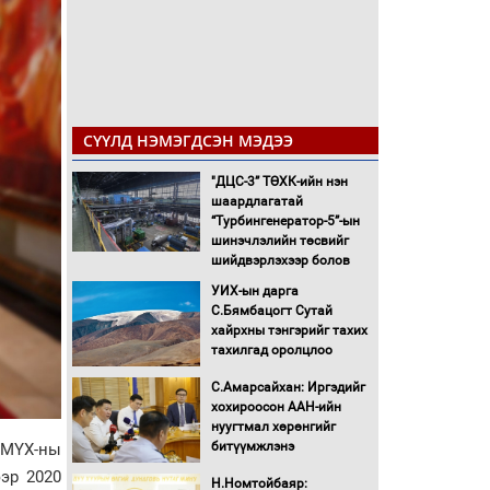
СҮҮЛД НЭМЭГДСЭН МЭДЭЭ
"ДЦС-3” ТӨХК-ийн нэн
шаардлагатай
“Турбингенератор-5”-ын
шинэчлэлийн төсвийг
шийдвэрлэхээр болов
УИХ-ын дарга
С.Бямбацогт Сутай
хайрхны тэнгэрийг тахих
тахилгад оролцлоо
С.Амарсайхан: Иргэдийг
хохироосон ААН-ийн
нуугтмал хөрөнгийг
битүүмжлэнэ
АМҮХ-ны
эр 2020
Н.Номтойбаяр: