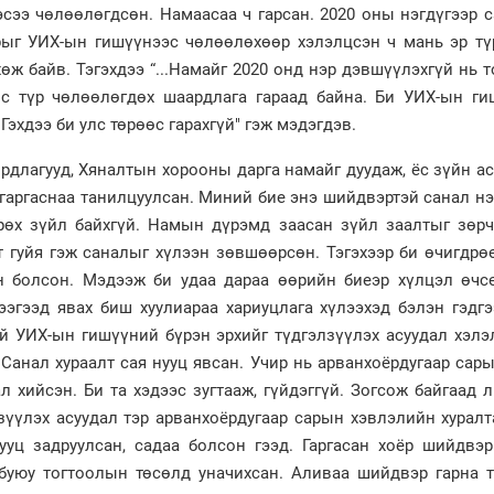
сээ чөлөөлөгдсөн. Намаасаа ч гарсан. 2020 оны нэгдүгээр 
рыг УИХ-ын гишүүнээс чөлөөлөхөөр хэлэлцсэн ч мань эр тү
өж байв. Тэгэхдээ “...Намайг 2020 онд нэр дэвшүүлэхгүй нь 
өс түр чөлөөлөгдөх шаардлага гараад байна. Би УИХ-ын ги
Гэхдээ би улс төрөөс гарахгүй" гэж мэдэгдэв.
рдлагууд, Хяналтын хорооны дарга намайг дуудаж, ёс зүйн а
гаргаснаа танилцуулсан. Миний бие энэ шийдвэртэй санал нэ
өх зүйл байхгүй. Намын дүрэмд заасан зүйл заалтыг зөрч
 гуйя гэж саналыг хүлээн зөвшөөрсөн. Тэгэхээр би өчигдрө
 болсон. Мэдээж би удаа дараа өөрийн биеэр хүлцэл өчс
ээгээд явах биш хуулиараа хариуцлага хүлээхэд бэлэн гэдг
ий УИХ-ын гишүүний бүрэн эрхийг түдгэлзүүлэх асуудал хэл
 Санал хураалт сая нууц явсан. Учир нь арванхоёрдугаар сар
л хийсэн. Би та хэдээс зугтааж, гүйдэггүй. Зогсож байгаад л
зүүлэх асуудал тэр арванхоёрдугаар сарын хэвлэлийн хурал
ууц задруулсан, садаа болсон гээд. Гаргасан хоёр шийдвэр
буюу тогтоолын төсөлд уначихсан. Аливаа шийдвэр гарна т