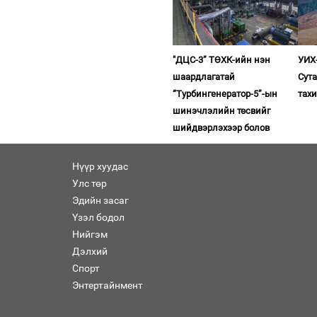
"ДЦС-3” ТӨХК-ийн нэн
УИХ-
шаардлагатай
Сута
“Турбингенератор-5”-ын
тахи
шинэчлэлийн төсвийг
шийдвэрлэхээр болов
Нүүр хуудас
Улс төр
Эдийн засаг
Үзэл бодол
Нийгэм
Дэлхий
Спорт
Энтертайнмент