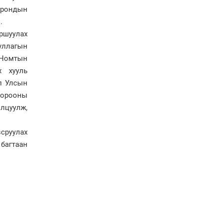
сайжруулсан түлшээр
орондын
өвлийг давна”
.
Г.Дамдинням: Газрын
ршуулах
тос боловсруулах
уллагын
үйлдвэрийн бүтээн
байгуулалтын ажил
 Номтын
эрчимтэй үргэлжилж
х хууль
байна
л Улсын
"Сэлбэ” дэд төвийг
хорооны
"Smart selbe city" болгон
хөгжүүлэх чиглэл өглөө
лцуулж,
Иргэдийн
сруулах
төлөөлөгчдийн хурал
багтаан
хяналт тавьдаг байх эрх
зүйн орчныг бүрдүүлнэ
Ерөнхий сайд Н.Учрал
Япон Улсаас Элчин сайд
Игавахара Масарүг
хүлээн авч уулзлаа
Н.Учралын Засгийн