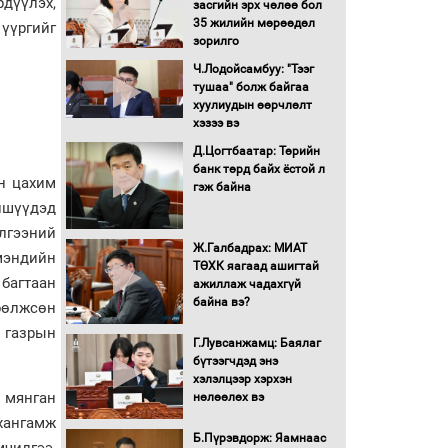
рдүүлэх,
засгийн эрх чөлөө бол
16 төрлийн эмийг нэг эх
35 жилийн мөрөөдөл
үүргийг
үүсвэрээс худалдан авах
зорилго
журмыг баталлаа
Ч.Лодойсамбуу: "Тээг
тушаа" болж байгаа
Бүх шатанд хэмнэлтийн
хуулиудын өөрчлөлт
горимд шилжиж, найр
хэзээ вэ
наадам, зөвлөгөөн,
Д.Цогтбаатар: Төрийн
гадаад томилолтыг
банк төрд байх ёстой л
хориглолоо
н цахим
гэж байна
Сайд нар төсвөө хэрхэн
ишүүдэд
зарцуулах вэ?
лгээний
Ж.Галбадрах: МИАТ
мэндийн
ТӨХК яагаад ашигтай
багтаан
ажиллаж чадахгүй
Засгийн газрын ээлжит
байна вэ?
хуралдаан болж байна
рөлжсөн
 газрын
Г.Лувсанжамц: Баялаг
бүтээгчдэд энэ
Автомашинд улсын
хэлэлцээр хэрхэн
дугаарын тэгш,
й мянган
нөлөөлөх вэ
сондгойгоор шатахуун
олгоно
хангамж
Б.Пүрэвдорж: Яамнаас
мчилгээ,