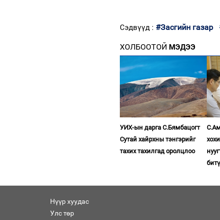
#Засгийн газар
Сэдвүүд :
ХОЛБООТОЙ
МЭДЭЭ
УИХ-ын дарга С.Бямбацогт
С.Ам
Сутай хайрхны тэнгэрийг
хох
тахих тахилгад оролцлоо
нууг
бит
Нүүр хуудас
Улс төр