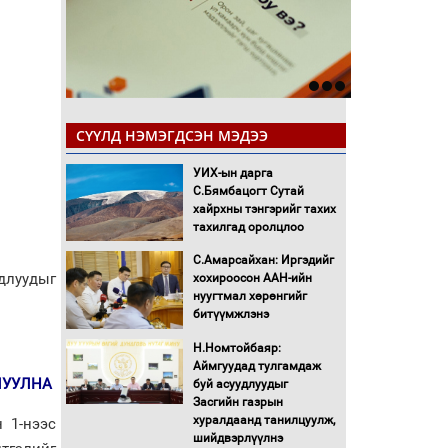
СҮҮЛД НЭМЭГДСЭН МЭДЭЭ
УИХ-ын дарга
С.Бямбацогт Сутай
хайрхны тэнгэрийг тахих
тахилгад оролцлоо
С.Амарсайхан: Иргэдийг
длуудыг
хохироосон ААН-ийн
нуугтмал хөрөнгийг
битүүмжлэнэ
Н.Номтойбаяр:
Аймгуудад тулгамдаж
ЛУУЛНА
буй асуудлуудыг
Засгийн газрын
хуралдаанд танилцуулж,
 1-нээс
шийдвэрлүүлнэ