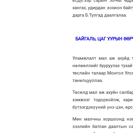
есдүгээр сарын 30-ны өдр
хангах, удирдан зохион ба
дарга Б.Тулгад даалгалаа.
БАЙГАЛЬ, ЦАГ УУРЫН ӨӨ
Уламжлалт мал аж ахуйд т
нөлөөллийг бууруулах тухай
төслийн талаар Монгол Улс
танилцууллаа.
Төсөлд мал аж ахуйн салбар
хэмжээг тодорхойлж, хар
бүтээгдэхүүний үнэ цэн, өр
Мөн малчны хоршоонд нэгд
зээлийн батлан даалтын с