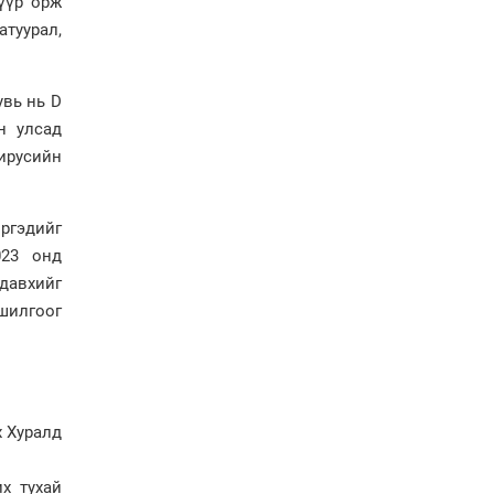
үүр орж
болов
атуурал,
Энэ намар 1-6 дугаар
ангийн хүүхдүүдэд
сургуулийн автобус
үйлчилнэ
увь нь D
н улсад
Аймгуудад баригдаж
буй ДЦС-ын төслийг
вирусийн
үргэлжүүлэх чиглэл
өглөө
Улсын хэмжээнд АИ-92
ргэдийг
автобензиний 17
023 онд
хоногийн нөөцтэй байна
давхийг
шилгоог
Н.Номтойбаяр: Эрт
сэрэмжлүүлэх
тогтолцоо, шинэ
технологи гамшгийн
эрсдэлийг бууруулах гол
х Хуралд
хөшүүрэг
“280 мянган тонн хагас
кокс, 180 мянган тонн
х тухай