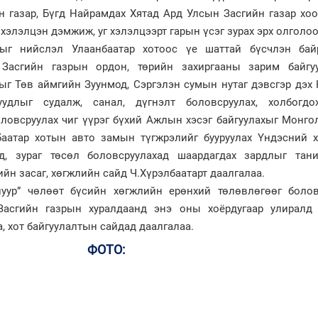
 газар, Бүгд Найрамдах Хятад Ард Улсын Засгийн газар хо
хэлэлцэн дэмжиж, уг хэлэлцээрт гарын үсэг зурах эрх олголоо
дыг нийслэл Улаанбаатар хотоос үе шаттай бүсчлэн бай
 Засгийн газрын ордон, төрийн захиргааны зарим байгу
ыг Төв аймгийн Зуунмод, Сэргэлэн сумын нутаг дэвсгэр дэх
уудлыг судалж, санал, дүгнэлт боловсруулах, холбогдо
ловсруулах чиг үүрэг бүхий Ажлын хэсэг байгуулахыг Монго
баатар хотын авто замын түгжрэлийг бууруулах Үндэсний 
нд, зураг төсөл боловсруулахад шаардагдах зардлыг тани
н засаг, хөгжлийн сайд Ч.Хүрэлбаатарт даалгалаа.
ннуур” чөлөөт бүсийн хөгжлийн ерөнхий төлөвлөгөөг болов
асгийн газрын хуралдаанд энэ оны хоёрдугаар улиралд 
, хот байгуулалтын сайдад даалгалаа.
ФОТО: