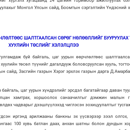
ийг хүртэлх хугацаанд 24 цагийн горимоор ажиллуулах бэл
йгуулахыг Монгол Улсын сайд, Боомтын сэргэлтийн Үндэсний
РЧЛӨЛТӨӨС ШАЛТГААЛСАН СӨРӨГ НӨЛӨӨЛЛИЙГ БУУРУУЛАХ 
ХУУЛИЙН ТӨСЛИЙГ ХЭЛЭЛЦЛЭЭ
улгамдаж буй байгаль, цаг уурын өөрчлөлтөөс шалтгаалса
 хуулийн төсөл түүнийг дагалдууж боловсруулсан хууль, тог
ын сайд, Засгийн газрын Хэрэг эрхлэх газрын дарга Д.Амарб
 байгаль, цаг уурын хүндрэлийг эрсдэл багатайгаар даван туу
илцан хамтрах, хоршоолох санаачилгыг дэмжин малын г
сөлдөх чадварыг дээшлүүлэхэд чиглэсэн зохицуулалтыг тусга
сэн иргэнд арилжааны банкны эх үүсвэрээр зээл олгох, 
ангаас 100 хувь батлан даах, анхан шатны болон дундын х