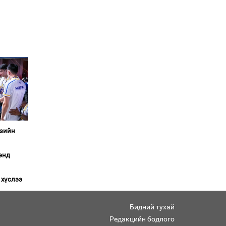
газарт “үлдсэн” зургаан
дэд сайдын хөрөнгийн
мэдүүлэг
Ерөнхий сайд
Н.Учралын мэдэгдлүүд
Төв аймагт өвлийн
бэлтгэл ажил 80 хувьтай
үргэлжилж байна
Азийн
энд
 хүслээ
Бидний тухай
Редакцийн бодлого