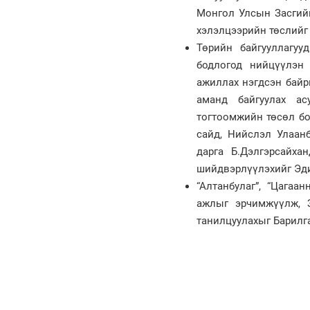
Монгол Улсын Засгийн
хэлэлцээрийн төслийг 
Төрийн байгууллагуу
бодлогод нийцүүлэн
ажиллах нэгдсэн байр
аманд байгуулах ас
тогтоомжийн төсөл бо
сайд, Нийслэл Улаан
дарга Б.Дэлгэрсайха
шийдвэрлүүлэхийг Эдий
“Алтанбулаг”, “Цагаа
ажлыг эрчимжүүлж, З
танилцуулахыг Барилга