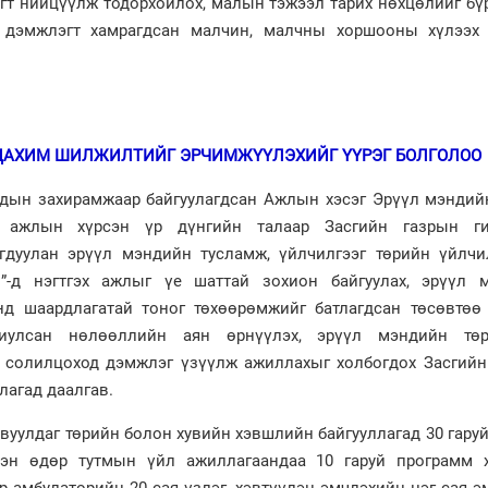
огт нийцүүлж тодорхойлох, малын тэжээл тарих нөхцөлийг бү
й дэмжлэгт хамрагдсан малчин, малчны хоршооны хүлээх 
ЦАХИМ ШИЛЖИЛТИЙГ ЭРЧИМЖҮҮЛЭХИЙГ ҮҮРЭГ БОЛГОЛОО
дын захирамжаар байгуулагдсан Ажлын хэсэг Эрүүл мэндий
 ажлын хүрсэн үр дүнгийн талаар Засгийн газрын г
огдуулан эрүүл мэндийн тусламж, үйлчилгээг төрийн үйлчи
л”-д нэгтгэх ажлыг үе шаттай зохион байгуулах, эрүүл 
д шаардлагатай тоног төхөөрөмжийг батлагдсан төсөвтөө 
риулсан нөлөөллийн аян өрнүүлэх, эрүүл мэндийн тө
 солилцоход дэмжлэг үзүүлж ажиллахыг холбогдох Засгийн
лагад даалгав.
явуулдаг төрийн болон хувийн хэвшлийн байгууллагад 30 гару
тэн өдөр тутмын үйл ажиллагаандаа 10 гаруй программ 
 амбулаторийн 20 сая үзлэг, хэвтүүлэн эмчлэхийн нэг сая э