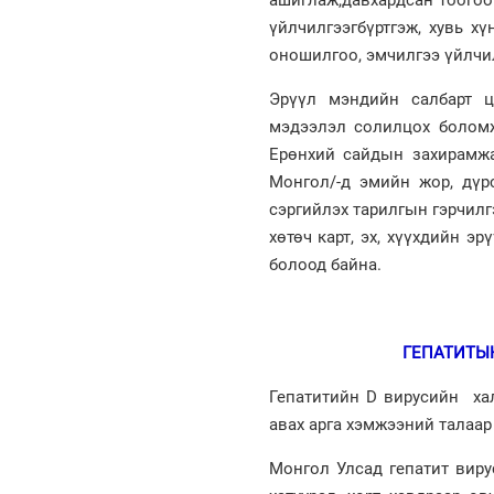
үйлчилгээгбүртгэж, хувь х
оношилгоо, эмчилгээ үйлчи
Эрүүл мэндийн салбарт 
мэдээлэл солилцох боломж
Ерөнхий сайдын захирамжа
Монгол/-д эмийн жор, дүр
сэргийлэх тарилгын гэрчил
хөтөч карт, эх, хүүхдийн 
болоод байна.
ГЕПАТИТЫН
Гепатитийн D вирусийн ха
авах арга хэмжээний талаар
Монгол Улсад гепатит виру