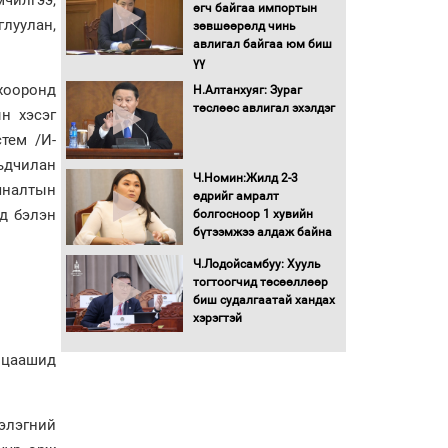
Бага орлоготой
өгч байгаа импортын
глуулан,
иргэдийн орлогод
зөвшөөрөлд чинь
татвар ногдуулахгүй
авлигал байгаа юм биш
байх эрх зүйн орчныг
үү
бүрдүүллээ
хооронд
Н.Алтанхуяг: Зураг
Хөшөө бүтсэн түүхийг
төслөөс авлигал эхэлдэг
н хэсэг
өгүүлэх 7 баримт
тем /И-
ьдчилан
Хөвсгөл нуурын лусыг
Ч.Номин:Жилд 2-3
хяналтын
тахих төрийн тахилгын
өдрийг амралт
ёслол боллоо
эд бэлэн
болгосноор 1 хувийн
бүтээмжээ алдаж байна
“Хар жагсаалт”-ын
Ч.Лодойсамбуу: Хууль
асуудлыг цэгцлэх
тогтоогчид төсөөллөөр
чиглэлээр
биш судалгаатай хандах
Монголбанкны
хэрэгтэй
удирдлагад 30 хоногийн
хугацаатай үүрэг өглөө
 цаашид
Ерөнхий сайд Н.Учрал
олимпиадын хүрээнд
гарсан зардлыг
элэгний
шийдвэрлэж өгөхөөр