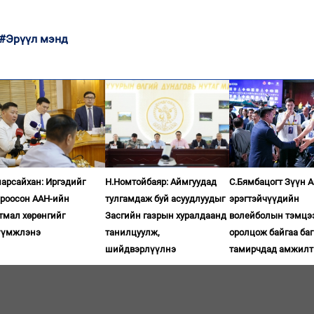
#Эрүүл мэнд
арсайхан: Иргэдийг
Н.Номтойбаяр: Аймгуудад
С.Бямбацогт Зүүн 
ироосон ААН-ийн
тулгамдаж буй асуудлуудыг
эрэгтэйчүүдийн
тмал хөрөнгийг
Засгийн газрын хуралдаанд
волейболын тэмцэ
үүмжлэнэ
танилцуулж,
оролцож байгаа баг
шийдвэрлүүлнэ
тамирчдад амжилт