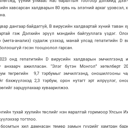
вчлөгсөд, үүний улмаас нас баралтын тоогоор дэлхийд дээг
сийн хавсарсан халдварын 80 хувь нь элэгний архаг үрэвсэл, х
на.
вар дангаар байдаггүй, В вирусийн халдвартай хүний таван х
артай гэж Дэлхийн эрүүл мэндийн байгууллага үздэг. Оло
р (мета-анализ) судалж үзэхэд, манай улсад гепатитийн D 
 болзошгүй гэсэн тооцоолол гарсан.
023 онд гепатитийн D вирусийн халдварын эмчилгээнд и
үү анхаарч ажилласан. “Элэг бүтэн Монгол” хөтөлбөрт 2
бум төгрөгийн 9,7 тэрбумыг эмчилгээнд, оношилгооны ча
г бэхжүүлэхэд 2,3 тэрбум, орон нутагт эрт илрүүлэг, оно
рөгийг зарцуулахаар хуваарилжээ.
нгийн тухай хуулийн төслийг нэн яаралтай горимоор Улсын И
үүлэхээр тогтлоо.
д боомтын хил дамнасан төмөр замын гүүрийг хамтран бари