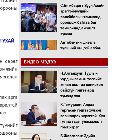
тгэлийг
С.Бямбацогт Зүүн Азийн
 хорооны
эрэгтэйчүүдийн
волейболын тэмцээнд
оролцож байгаа баг
тамирчдад амжилт
хүслээ
ТУХАЙ
Автобензин, дизель
түлшний онцгой албан
татварыг тэглэлээ
н сөрөг
ВИДЕО МЭДЭЭ
Санхүүгийн хэмнэлтийн
тоомжийн
Н.Алтанхуяг: Туулын
горимд эрүүл мэндийн
аясгалан
хурдны замын төсвийг
салбар хамаарахгүй
хянан шалгах сонирхол
байхгүй гэдгээ ард
Нөөцийн махны
түмэнд хэл
лах арга
худалдаа, борлуулалтыг
аралтай
Х.Тэмүүжин: Алдаа
нээлттэй ил тод болгоно
гаргасан гэдгээ хүлээн
жээ.
зөвшөөрөх хэрэгтэй. Хүн
Монгол Улс “COP17”-д
гүтгэх гэдэг уламжлалт
түүнийг
“Тал хээрийн
гэмт хэрэг
төлөвлөгөө”-гөө
оршооны
Б.Жаргалан: Эдийн
танилцуулна