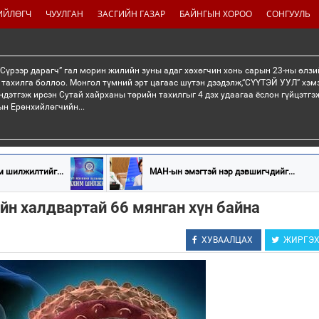
ИЙЛӨГЧ
ЧУУЛГАН
ЗАСГИЙН ГАЗАР
БАЙНГЫН ХОРОО
СОНГУУЛЬ
“Сүрээр дарагч” гал морин жилийн зуны адаг хөхөгчин хонь сарын 23-ны өлзи
 тахилга боллоо. Монгол түмний эрт цагаас шүтэн дээдэлж,“СҮҮТЭЙ УУЛ” хэмэ
ндэтгэж ирсэн Сутай хайрханы төрийн тахилгыг 4 дэх удаагаа ёслон гүйцэтг
н Ерөнхийлөгчийн...
 шилжилтийг...
МАН-ын эмэгтэй нэр дэвшигчдийг...
йн халдвартай 66 мянган хүн байна
ХУВААЛЦАХ
ЖИРГЭ