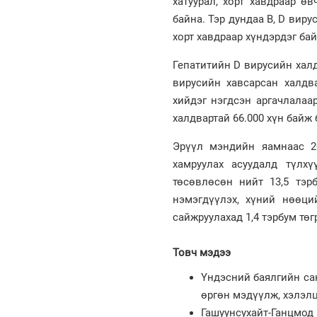
хатуурал, хорт хавдраар ө
байна. Тэр дундаа В, D виру
хорт хавдраар хүндэрдэг бай
Гепатитийн D вирусийн халд
вирусийн хавсарсан халдв
хийдэг нэгдсэн аргачлалаа
халдвартай 66.000 хүн байж
Эрүүл мэндийн яамнаас 2
хамруулах асуудалд түлх
төсөвлөсөн нийт 13,5 тэр
нэмэгдүүлэх, хүний нөөций
сайжруулахад 1,4 тэрбум төг
Товч мэдээ
Үндэсний баялгийн са
өргөн мэдүүлж, хэлэлц
Гашуунсухайт-Ганцмо