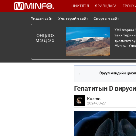
НИЙТЛЭЛ
ЯРИЛЦЛАГА
ЕРӨНХ
Үндсэн сайт
Улс төрийн сайт
Спортын сайт
XVII жарны 
ОНЦЛОХ
тайх төрийн
МЭДЭЭ
эрхэмлэн хү
Монгол Улсы
Эрүүл мэндийн цахим
Гепатитын D вируси
Kuzmo
2024-03-27