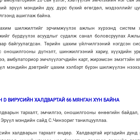
үний эрүүл мэндийн дуу, дүрс бүхий өгөгдөл, мэдээллийг цу
лгээнд ашиглаж байна.
цахим шилжилтийг эрчимжүүлэх ажлын хүрээнд систем 
ийг бүрдүүлэх асуудлыг судалж санал боловсруулах Ажлы
ар байгуулагдсан. Төрийн цахим үйлчилгээний нэгдсэн сис
с оношилгооны дүгнэлт, шинжилгээний хариу, хүүхдийн ур
гээ, амбулаториор эмчлүүлэгчдийн карт, жирэмсэн эмэгтэйн 
эрүүл мэндийн дэвтрийг цахим хэлбэрт бүрэн шилжүүлэн нээх
 D ВИРУСИЙН ХАЛДВАРТАЙ 66 МЯНГАН ХҮН БАЙНА
лдварын тархалт, эмчилгээ, оношилгооны өнөөгийн байдал,
 Эрүүл мэндийн сайд С.Чинзориг танилцууллаа.
сийн халдварын тархалт өндөр. Халдвартай иргэдийн дунд 