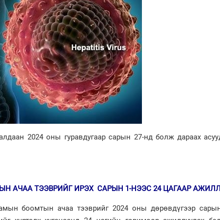
алдаан 2024 оны гуравдугаар сарын 27-нд болж дараах асуу
ЫН АЧАА ТЭЭВРИЙГ ИРЭХ САРЫН 1-НЭЭС 24 ЦАГААР АЖИЛ
амын боомтын ачаа тээврийг 2024 оны дөрөвдүгээр сарын