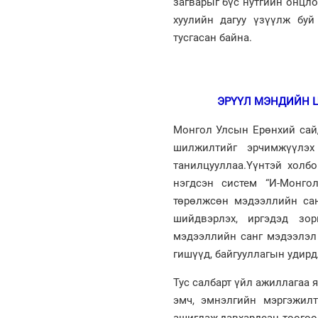
загварыг бүс нутгийн онцл
хуулийн дагуу үзүүлж бу
тусгасан байна.
ЭРҮҮЛ МЭНДИЙН 
Монгол Улсын Ерөнхий сай
шилжилтийг эрчимжүүлэх
танилцууллаа.Үүнтэй холб
нэгдсэн систем “И-Монго
төрөлжсөн мэдээллийн сан
шийдвэрлэх, иргэдэд зо
мэдээллийн санг мэдээлэл
гишүүд, байгууллагын удирд
Тус салбарт үйл ажиллагаа 
эмч, эмнэлгийн мэргэжил
ашиглаж,давхардсан тоогоор