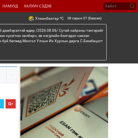
НАМУУД
ХАЛУУН СЭДЭВ
o
08 сарын 07 (Баасан)
Улаанбаатар
C
й дэмбэрэлтэй өдөр /2026.08.06/ Сутай хайрхны тэнгэрийг
эн сүсэглэн залбирч, эв нэгдлийн бэлгэдэл хэмээн
эж буй бөгөөд Монгол Улсын Их Хурлын дарга С.Бямбацогт
Х