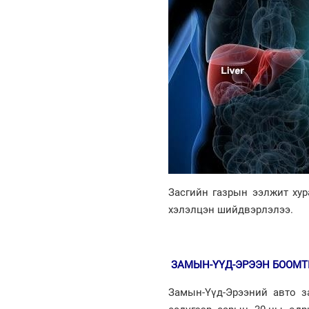
Засгийн газрын ээлжит хур
хэлэлцэн шийдвэрлэлээ.
ЗАМЫН-ҮҮД-ЭРЭЭН БООМТ
Замын-Үүд-Эрээний авто з