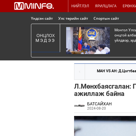
НИЙТЛЭЛ
ЯРИЛЦЛАГА
ЕРӨНХ
Үндсэн сайт
Улс төрийн сайт
Спортын сайт
Монгол Улсы
ОНЦЛОХ
онцгой алба
МЭДЭЭ
үйлдвэр, эр
МАН VS АН: Д.Цогтбаа
Л.Мөнхбаясгалан: П
ажиллаж байна
БАТСАЙХАН
2024-08-20