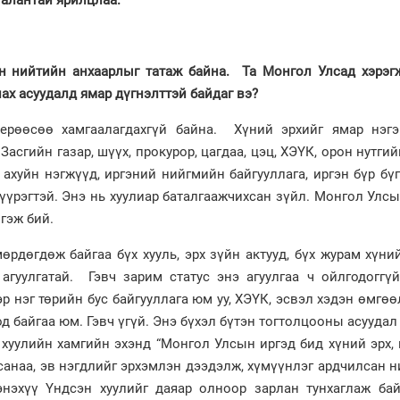
он нийтийн анхаарлыг татаж байна. Та Монгол Улсад хэрэг
лах асуудалд ямар дүгнэлттэй байдаг вэ?
ерөөсөө хамгаалагдахгүй байна. Хүний эрхийг ямар нэгэ
асгийн газар, шүүх, прокурор, цагдаа, цэц, ХЭҮК, орон нутги
ж ахуйн нэгжүүд, иргэний нийгмийн байгууллага, иргэн бүр бү
 үүрэгтэй. Энэ нь хуулиар баталгаажчихсан зүйл. Монгол Улс
гэж бий.
рдөгдөж байгаа бүх хууль, эрх зүйн актууд, бүх журам хүни
 агуулгатай. Гэвч зарим статус энэ агуулгаа ч ойлгодоггү
эр нэг төрийн бус байгууллага юм уу, ХЭҮК, эсвэл хэдэн өмгө
д байгаа юм. Гэвч үгүй. Энэ бүхэл бүтэн тогтолцооны асуудал
уулийн хамгийн эхэнд “Монгол Улсын иргэд бид хүний эрх, 
санаа, эв нэгдлийг эрхэмлэн дээдэлж, хүмүүнлэг ардчилсан 
энэхүү Үндсэн хуулийг даяар олноор зарлан тунхаглаж бай