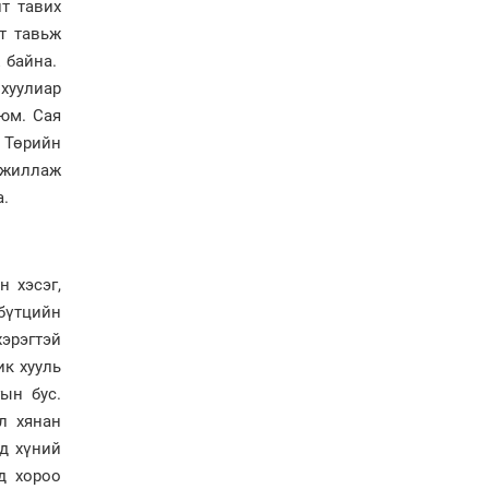
“280 мянган тонн хагас
т тавих
кокс, 180 мянган тонн
т тавьж
сайжруулсан түлшээр
ж байна.
өвлийг давна”
хуулиар
Г.Дамдинням: Газрын
 юм. Сая
тос боловсруулах
үйлдвэрийн бүтээн
 Төрийн
байгуулалтын ажил
 ажиллаж
эрчимтэй үргэлжилж
а.
байна
"Сэлбэ” дэд төвийг
"Smart selbe city" болгон
хөгжүүлэх чиглэл өглөө
н хэсэг,
 бүтцийн
Иргэдийн
хэрэгтэй
төлөөлөгчдийн хурал
хяналт тавьдаг байх эрх
ик хууль
зүйн орчныг бүрдүүлнэ
ын бус.
л хянан
Ерөнхий сайд Н.Учрал
ад хүний
Япон Улсаас Элчин сайд
Игавахара Масарүг
д хороо
хүлээн авч уулзлаа