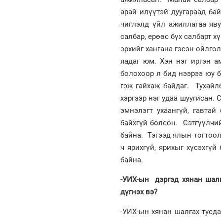
арай илүүтэй дуугараад ба
чиглэлд үйл ажиллагаа яву
салбар, ерөөс бүх салбарт х
эрхийг хангана гэсэн ойлго
яадаг юм. Хэн нэг иргэн 
болохоор л бид нээрээ юу б
гэж гайхаж байдаг. Тухайл
хэргээр нэг удаа шуугисан. 
эмнэлэгт ухаангүй, гавтай
байхгүй болсон. Сэтгүүлчий
байна. Тэгээд ялын тогтоол
ч ярихгүй, ярихыг хүсэхгүй
байна.
-УИХ-ын дэргэд хянан шалг
дүгнэх вэ?
-УИХ-ын хянан шалгах тусда