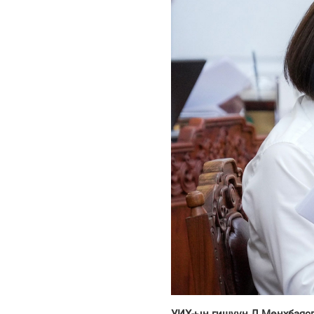
УИХ-ын гишүүн Л.Мөнхбаясг