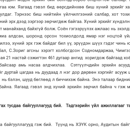
йгаа юм. Яагаад гэвэл бид өөрсдийнхөө биш хүний эрхийг х
улдаг. Тэрнээс биш нийтийн үйлчилгээний салбар, хот тох
үний эрх дээд зэргээр зөрчигдөж байгаа. Хүний эрхийг хүндэлн
лт манайханд байхгүй болж. Соён гэгээрүүлэх ажлаас нь эхэлд
амиа алдсан, шоронд орсон тохиолдолд ямар нэг ноцтой үй
илээ, хүний эрх гэж байдаг бил үү, эрүүдэн шүүх гэдэг чинь 
бал, С.Зориг агсны хэрэгт холбогдсон Содномдаржаа, Чимгэ
Сая 21 настай сэжигтэн 461 дугаар ангид хоригдож байгаад хо
 байсаар амь насаа алдчихлаа. Сэтгүүлчдийн эрхийн асууд
г дуртай цагдаа нь дуудаад л нэг дор дөрвөн хэргийг асууж
 нь бэлэн, шууд бөглөөд л биччихэж байна. Энэ талаар бидни
 байна. Яагаад гэвэл энд хүний эрхийн зөрчил байна ч гэж 
ах тусдаа байгууллагууд бий. Тэдгээрийн үйл ажиллагааг т
а байгууллагууд гэж бий. Түүнд нь ХЭҮК орно, Аудитын байг