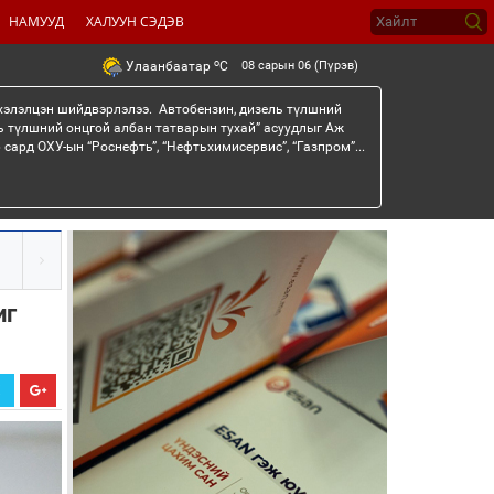
НАМУУД
ХАЛУУН СЭДЭВ
o
08 сарын 06 (Пүрэв)
Улаанбаатар
C
 хэлэлцэн шийдвэрлэлээ. Автобензин, дизель түлшний
ь түлшний онцгой албан татварын тухай” асуудлыг Аж
сард ОХУ-ын “Роснефть”, “Нефтьхимисервис”, “Газпром”...
иг
Х