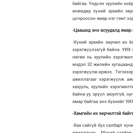
байгаа. Үндсэн хуулийн хоёр
өнөөдөр хүний эрхийн зөрч
цочроосон ямар нэг гэмт хэр
-Цаашид энэ асуудалд ямар 
-Хүний эрхийн зөрчил их 
хэрэгжүүлэхгүй байна. УИХ 
нөгөө нь хуулийн хэрэгжил
мэдэл 32 жилийн хугацаанд
хэрэгжүүлж иржээ. Тэгэхээ
ажиллагааг хэрэгжүүлж аж
хахууль, хуулийн хэрэгжил
байна уу, эрүүл аюулгүй, о
ямар байгаа энэ бүхнийг УИ
-Хамгийн их зөрчилтэй байг
-Хаа сайгүй бүх салбарт хү
ажилласан. Манай салбар 