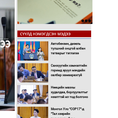
СҮҮЛД НЭМЭГДСЭН МЭДЭЭ
Автобензин, дизель
түлшний онцгой албан
татварыг тэглэлээ
Санхүүгийн хэмнэлтийн
горимд эрүүл мэндийн
салбар хамаарахгүй
Нөөцийн махны
худалдаа, борлуулалтыг
нээлттэй ил тод болгоно
Монгол Улс “COP17”-д
“Тал хээрийн