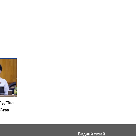
вэ?
Ерөнхийлөгчийн
санаачилгаар Олон улс
судлалын хүрээлэн
байгуулна
Ерөнхий сайд Н.Учрал
Элчин сайд Шэнь
Миньжюанийг хүлээн
авч уулзав
-д “Тал
”-гөө
Бидний тухай