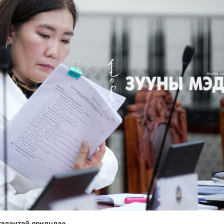
алантай ярилцлаа.