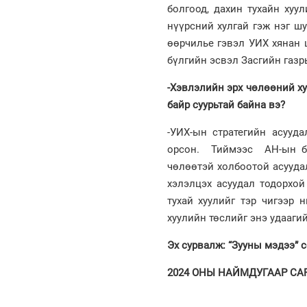
болгоод, дахин тухайн хуу
нүүрсний хулгай гэж нэг шу
өөрчилье гэвэл УИХ хянан 
бүлгийн эсвэл Засгийн газр
-Хэвлэлийн эрх чөлөөний ху
байр суурьтай байна вэ?
-УИХ-ын стратегийн асууд
орсон. Тиймээс АН-ын бү
чөлөөтэй холбоотой асууда
хэлэлцэх асуудал тодорхой
тухай хуулийг тэр чигээр 
хуулийн төслийг энэ удааги
Эх сурвалж: “Зууны мэдээ” 
2024 ОНЫ НАЙМДУГААР САРЫ