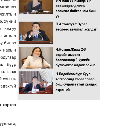
өгч байгаа импортын
шийдвэрлэж өгөхөөр
зөвшөөрөлд чинь
амгаалах
болов
авлигал байгаа юм биш
ижилтын
үү
Энэ намар 1-6 дугаар
э, хүний
ангийн хүүхдүүдэд
Н.Алтанхуяг: Зураг
эг юм уу
сургуулийн автобус
төслөөс авлигал эхэлдэг
үйлчилнэ
л явдал
Аймгуудад баригдаж
юу билээ
буй ДЦС-ын төслийг
Ч.Номин:Жилд 2-3
э нарын
үргэлжүүлэх чиглэл
өдрийг амралт
ёрдугаар
өглөө
болгосноор 1 хувийн
ал бүүр
бүтээмжээ алдаж байна
Улсын хэмжээнд АИ-92
автобензиний 17
 шалгааж
Ч.Лодойсамбуу: Хууль
хоногийн нөөцтэй байна
й хэн нь
тогтоогчид төсөөллөөр
биш судалгаатай хандах
мэдэхгүй
хэрэгтэй
Н.Номтойбаяр: Эрт
сэрэмжлүүлэх
а хэрхэн
тогтолцоо, шинэ
технологи гамшгийн
эрсдэлийг бууруулах гол
хөшүүрэг
ууллага,