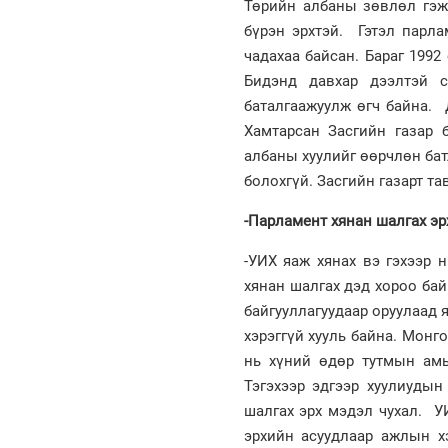
Төрийн албаны зөвлөл гэж
бүрэн эрхтэй. Гэтэл парла
чадахаа байсан. Бараг 199
Бидэнд давхар дээлтэй с
баталгаажуулж өгч байна. 
Хамтарсан Засгийн газар 
албаны хуулийг өөрчлөн ба
болохгүй. Засгийн газарт та
-Парламент хянан шалгах эр
-УИХ яаж хянах вэ гэхээр н
хянан шалгах дэд хороо бай
байгууллагуудаар оруулаад я
хэрэггүй хууль байна. Монго
нь хүний өдөр тутмын амьд
Тэгэхээр эдгээр хуулиудын
шалгах эрх мэдэл чухал. У
эрхийн асуудлаар ажлын х