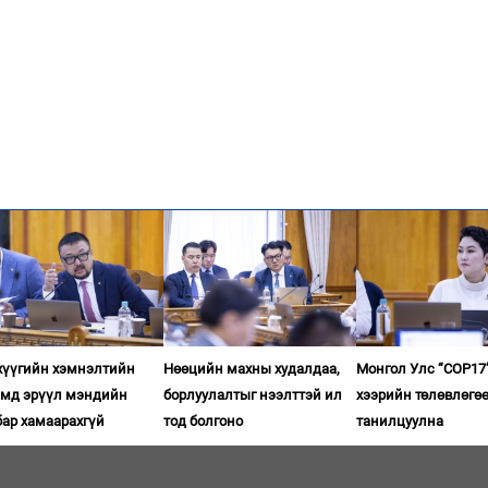
хүүгийн хэмнэлтийн
Нөөцийн махны худалдаа,
Монгол Улс “COP17”
имд эрүүл мэндийн
борлуулалтыг нээлттэй ил
хээрийн төлөвлөгөө
бар хамаарахгүй
тод болгоно
танилцуулна