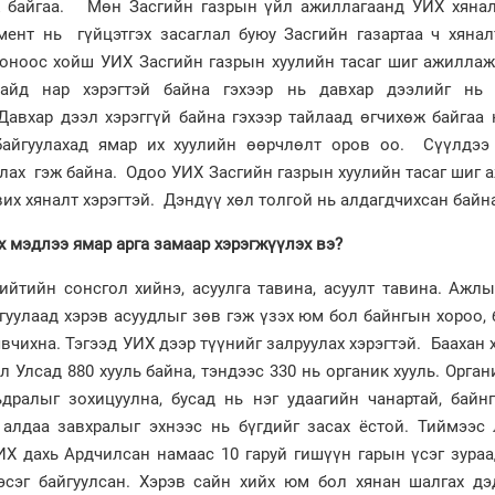
 байгаа. Мөн Засгийн газрын үйл ажиллагаанд УИХ хянал
мент нь гүйцэтгэх засаглал буюу Засгийн газартаа ч хянал
2 оноос хойш УИХ Засгийн газрын хуулийн тасаг шиг ажилла
айд нар хэрэгтэй байна гэхээр нь давхар дээлийг нь 
Давхар дээл хэрэггүй байна гэхээр тайлаад өгчихөж байгаа
байгуулахад ямар их хуулийн өөрчлөлт оров оо. Сүүлдээ
тлах гэж байна. Одоо УИХ Засгийн газрын хуулийн тасаг шиг
вих хяналт хэрэгтэй. Дэндүү хөл толгой нь алдагдчихсан байн
х мэдлээ ямар арга замаар хэрэгжүүлэх вэ?
ийтийн сонсгол хийнэ, асуулга тавина, асуулт тавина. Ажлы
гуулаад хэрэв асуудлыг зөв гэж үзэх юм бол байнгын хороо,
вчихна. Тэгээд УИХ дээр түүнийг залруулах хэрэгтэй. Баахан 
л Улсад 880 хууль байна, тэндээс 330 нь органик хууль. Орган
ралыг зохицуулна, бусад нь нэг удаагийн чанартай, байнг
 алдаа завхралыг эхнээс нь бүгдийг засах ёстой. Тиймээс 
ИХ дахь Ардчилсан намаас 10 гаруй гишүүн гарын үсэг зура
эсэг байгуулсан. Хэрэв сайн хийх юм бол хянан шалгах дэ