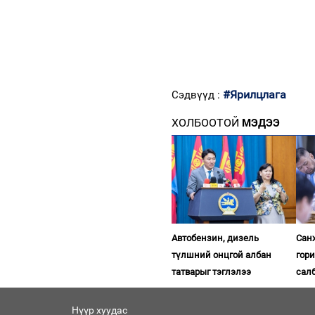
#Ярилцлага
Сэдвүүд :
ХОЛБООТОЙ
МЭДЭЭ
Автобензин, дизель
Сан
түлшний онцгой албан
гор
татварыг тэглэлээ
сал
Нүүр хуудас