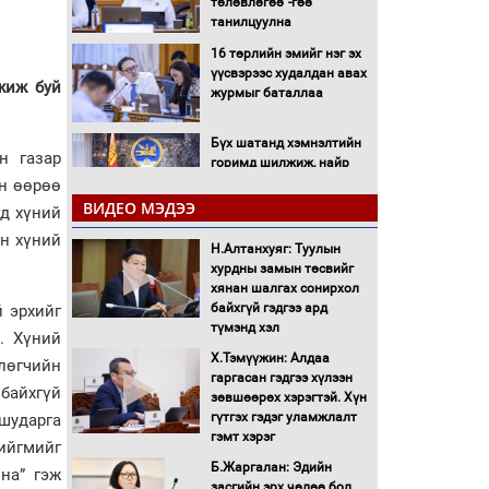
төлөвлөгөө”-гөө
танилцуулна
16 төрлийн эмийг нэг эх
үүсвэрээс худалдан авах
жиж буй
журмыг баталлаа
Бүх шатанд хэмнэлтийн
н газар
горимд шилжиж, найр
наадам, зөвлөгөөн,
йн өөрөө
гадаад томилолтыг
ВИДЕО МЭДЭЭ
гд хүний
хориглолоо
ын хүний
Н.Алтанхуяг: Туулын
Сайд нар төсвөө хэрхэн
хурдны замын төсвийг
зарцуулах вэ?
хянан шалгах сонирхол
байхгүй гэдгээ ард
й эрхийг
түмэнд хэл
й. Хүний
Засгийн газрын ээлжит
Х.Тэмүүжин: Алдаа
хуралдаан болж байна
өлөгчийн
гаргасан гэдгээ хүлээн
 байхгүй
зөвшөөрөх хэрэгтэй. Хүн
гүтгэх гэдэг уламжлалт
шударга
Автомашинд улсын
гэмт хэрэг
нийгмийг
дугаарын тэгш,
Б.Жаргалан: Эдийн
на” гэж
сондгойгоор шатахуун
засгийн эрх чөлөө бол