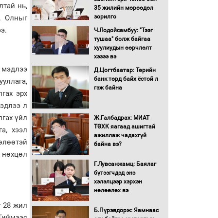
олгоно
лтай нь,
35 жилийн мөрөөдөл
зорилго
. Олныг
Бага орлоготой
иргэдийн орлогод
э.
Ч.Лодойсамбуу: "Тээг
татвар ногдуулахгүй
тушаа" болж байгаа
байх эрх зүйн орчныг
хуулиудын өөрчлөлт
бүрдүүллээ
хэзээ вэ
Хөшөө бүтсэн түүхийг
 мэдлээ
Д.Цогтбаатар: Төрийн
өгүүлэх 7 баримт
банк төрд байх ёстой л
ууллага,
гэж байна
гах эрх
Хөвсгөл нуурын лусыг
мэдлээ л
тахих төрийн тахилгын
лгах үйл
Ж.Галбадрах: МИАТ
ёслол боллоо
ТӨХК яагаад ашигтай
а, хээл
ажиллаж чадахгүй
өлөөтэй
“Хар жагсаалт”-ын
байна вэ?
асуудлыг цэгцлэх
н нөхцөл
чиглэлээр
Г.Лувсанжамц: Баялаг
Монголбанкны
бүтээгчдэд энэ
удирдлагад 30 хоногийн
хэлэлцээр хэрхэн
хугацаатай үүрэг өглөө
нөлөөлөх вэ
Ерөнхий сайд Н.Учрал
т 28 жил
олимпиадын хүрээнд
Б.Пүрэвдорж: Яамнаас
Тиймээс
гарсан зардлыг