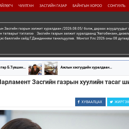
ИЙЛӨГЧ
ЧУУЛГАН
ЗАСГИЙН ГАЗАР
БАЙНГЫН ХОРОО
СОНГУУЛЬ
н Засгийн газрын ээлжит хуралдаан /2026.08.05/ болж, дараах асуудлуудыг
н татварыг тэглэлээ Засгийн газрын ээлжит хуралдаанд “Автобензин, дизел
дэс баялгийн сайд Г.Дамдинням танилцуулав. Монгол Улс 2026 оны 08 дугаар 
тар Б.Түвшин...
Ажлын хэсгүүдийн хуралдаан...
арламент Засгийн газрын хуулийн тасаг ш
ХУВААЛЦАХ
ЖИРГЭ