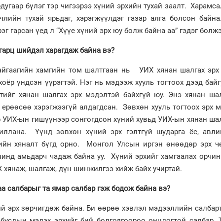
дугаар бүлэг тэр чигээрээ хүний эрхийн тухай заалт. Харамса
лийн тухай ярьдаг, хэрэгжүүлдэг газар алга болсон байна
эг гарсан үед л “Хүүе хүний эрх юу болж байна аа” гэдэг болжэ
гарц шийдэл харагдаж байна вэ?
байгаагийн хамгийн том шалтгаан нь УИХ хянан шалгах эрх
хоёр үндсэн үүрэгтэй. Нэг нь мэдээж хууль тогтоох дээд байг
тийг хянан шалгах эрх мэдэлтэй байхгүй юу. Энэ хянан шал
 ерөөсөө хэрэгжээгүй алдагдсан. Зөвхөн хууль тогтоох эрх 
р УИХ-ын гишүүнээр сонгогдсон хүний хувьд УИХ-ын хянан ша
иллана. Үүнд зөвхөн хүний эрх гэлтгүй шударга ёс, авлиг
тийн хяналт бүгд орно. Монгол Улсын иргэн өнөөдөр эрх ч
рчинд амьдарч чадаж байна уу. Хүний эрхийг хамгаалах орчи
Х хянаж, шалгаж, дүн шинжилгээ хийж байх учиртай.
аа салбарыг та ямар салбар гэж бодож байна вэ?
ний эрх зөрчигдөж байна. Би өөрөө хэвлэл мэдээллийн салбар
бусдын мэдэх эрхийг бий болгодгоороо онцлогтой салбар. 