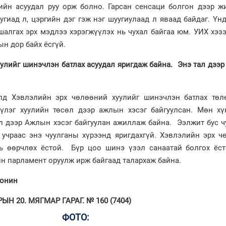
лийн асуудал руу орж болно. Гарсан сенсаци болгон дээр ж
угиад л, цэргийн дэг гэж нэг шуугиулаад л яваад байдаг. Үн
шалгах эрх мэдлээ хэрэгжүүлэх нь чухал байгаа юм. УИХ хэз
ын дор байх ёсгүй.
улийг шинэчлэн батлах асуудал яригдаж байна. Энэ тал дээр
алд Хэвлэлийн эрх чөлөөний хуулийг шинэчлэн батлах төл
лэг хуулийн төсөл дээр ажлын хэсэг байгуулсан. Мөн хү
л дээр Ажлын хэсэг байгуулан ажиллаж байна. Ээлжит бус ч
 учраас энэ чуулганы хүрээнд яригдахгүй. Хэвлэлийн эрх ч
нь өөрчлөх ёстой. Бүр цоо шинэ үзэл санаатай болгох ёст
йн парламент оруулж ирж байгаад талархаж байна.
сонин
Н 20. МЯГМАР ГАРАГ. № 160 (7404)
ФОТО: