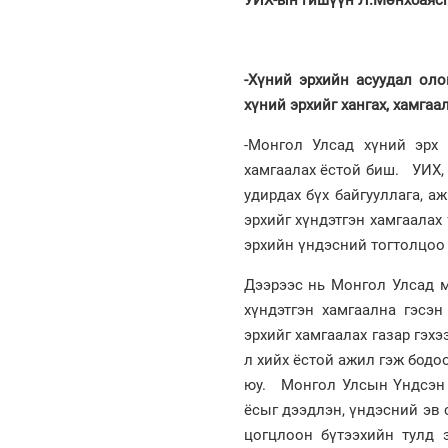
-Хүний эрхийн асуудал ол
хүний эрхийг хангах, хамгаа
-Монгол Улсад хүний эрх 
хамгаалах ёстой биш. УИХ, З
удирдах бүх байгууллага, а
эрхийг хүндэтгэн хамгаалах
эрхийн үндэсний тогтолцоо 
Дээрээс нь Монгол Улсад мө
хүндэтгэн хамгаална гэсэн
эрхийг хамгаалах газар гэхэ
л хийх ёстой ажил гэж бодоо
юу. Монгол Улсын Үндсэн х
ёсыг дээдлэн, үндэсний эв 
цогцлоон бүтээхийн тулд 