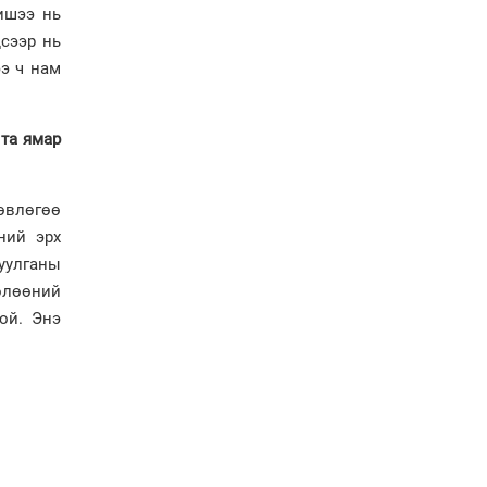
ишээ нь
Н.Учралын Засгийн
дсээр нь
газарт “үлдсэн” зургаан
ээ ч нам
дэд сайдын хөрөнгийн
мэдүүлэг
Ерөнхий сайд
 та ямар
Н.Учралын мэдэгдлүүд
өвлөгөө
Төв аймагт өвлийн
бэлтгэл ажил 80 хувьтай
ний эрх
үргэлжилж байна
уулганы
өлөөний
“Хөдөө аж ахуй,
ой. Энэ
хөдөөгийн хөгжил
төслийн 2 дахь шат”
төслийн хүрээнд 4
банктай дамжуулан
зээлдүүлэх гэрээ
байгууллаа
Төрийн гурван өндөрлөг
ямар компани эзэмшдэг