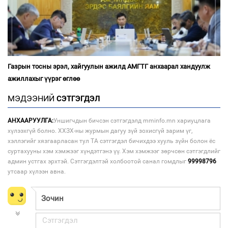
Газрын тосны эрэл, хайгуулын ажилд АМГТГ анхаарал хандуулж
ажиллахыг үүрэг өглөө
МЭДЭЭНИЙ
СЭТГЭГДЭЛ
АНХААРУУЛГА:
Уншигчдын бичсэн сэтгэгдэлд mminfo.mn хариуцлага
хүлээхгүй болно. ХХЗХ-ны журмын дагуу зүй зохисгүй зарим үг,
хэллэгийг хязгаарласан тул ТА сэтгэгдэл бичихдээ хууль зүйн болон ёс
суртахууны хэм хэмжээг хүндэтгэнэ үү. Хэм хэмжээг зөрчсөн сэтгэгдлийг
админ устгах эрхтэй. Сэтгэгдэлтэй холбоотой санал гомдлыг
99998796
утсаар хүлээн авна.