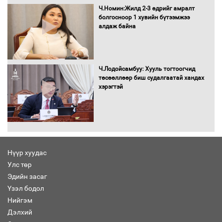
буй асуудлуудыг Засгийн газрын
Ч.Номин:Жилд 2-3 өдрийг амралт
хуралдаанд танилцуулж,
болгосноор 1 хувийн бүтээмжээ
шийдвэрлүүлнэ
алдаж байна
С.Бямбацогт Зүүн Азийн
эрэгтэйчүүдийн волейболын тэмцээнд
оролцож байгаа баг тамирчдад
Ч.Лодойсамбуу: Хууль тогтоогчид
амжилт хүслээ
төсөөллөөр биш судалгаатай хандах
хэрэгтэй
Автобензин, дизель түлшний онцгой
албан татварыг тэглэлээ
Нүүр хуудас
Улс төр
Эдийн засаг
Санхүүгийн хэмнэлтийн горимд эрүүл
Үзэл бодол
мэндийн салбар хамаарахгүй
Нийгэм
Дэлхий