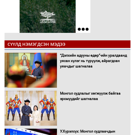
СҮҮЛД НЭМЭГДСЭН МЭДЭЭ
“Дэлхийн адууны өдөр”-ийн уралдаанд
уясан хүлэг нь түрүүлж, айрагдсан
уяачдыг шагналаа
Монгол судлалыг хөгжүүлж байгаа
эрхмүүдийг шагналаа
У.Хүрэлсүх: Монгол судлаачдын