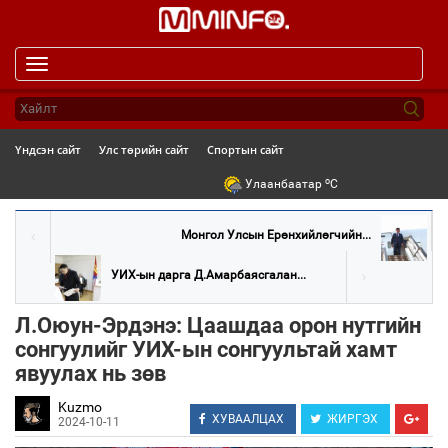
Toggle
navigation
Үндсэн сайт
Улс төрийн сайт
Спортын сайт
o
Улаанбаатар
C
Монгол Улсын Ерөнхийлөгчийн...
УИХ-ын дарга Д.Амарбаясгалан...
Л.Оюун-Эрдэнэ: Цаашдаа орон нутгийн
сонгуулийг УИХ-ын сонгуультай хамт
явуулах нь зөв
Kuzmo
ХУВААЛЦАХ
ЖИРГЭХ
2024-10-11