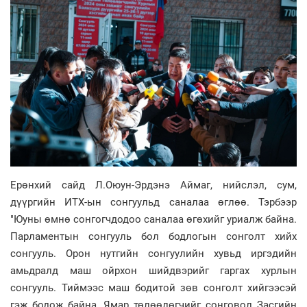
Ерөнхий сайд Л.Оюун-Эрдэнэ Аймаг, нийслэл, сум,
дүүргийн ИТХ-ын сонгуульд саналаа өглөө. Тэрбээр
"Юуны өмнө сонгогчдодоо саналаа өгөхийг уриалж байна.
Парламентын сонгууль бол бодлогын сонголт хийх
сонгууль. Орон нутгийн сонгуулийн хувьд иргэдийн
амьдралд маш ойрхон шийдвэрийг гаргах хурлын
сонгууль. Тиймээс маш бодитой зөв сонголт хийгээсэй
гэж бодож байна. Ямар төлөөлөгчийг сонговол Засгийн