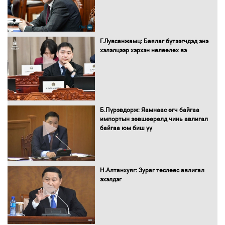
"ДЦС-3” ТӨХК-ийн нэн шаардлагатай
Г.Лувсанжамц: Баялаг бүтээгчдэд энэ
“Турбингенератор-5”-ын шинэчлэлийн
хэлэлцээр хэрхэн нөлөөлөх вэ
төсвийг шийдвэрлэхээр болов
УИХ-ын дарга С.Бямбацогт Сутай
хайрхны тэнгэрийг тахих тахилгад
Б.Пүрэвдорж: Яамнаас өгч байгаа
оролцлоо
импортын зөвшөөрөлд чинь авлигал
байгаа юм биш үү
С.Амарсайхан: Иргэдийг хохироосон
ААН-ийн нуугтмал хөрөнгийг
Н.Алтанхуяг: Зураг төслөөс авлигал
битүүмжлэнэ
эхэлдэг
Н.Номтойбаяр: Аймгуудад тулгамдаж