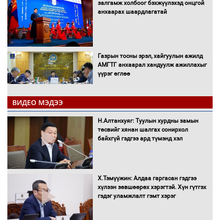
залгамж холбоог бэхжүүлэхэд онцгой
анхаарах шаардлагатай
Газрын тосны эрэл, хайгуулын ажилд
АМГТГ анхаарал хандуулж ажиллахыг
үүрэг өглөө
ВИДЕО МЭДЭЭ
Н.Номтойбаяр: Орон нутаг хөгжихөд
чөдөр болж буй хууль, эрхзүйн орчныг
Н.Алтанхуяг: Туулын хурдны замын
шинэчилнэ
төсвийг хянан шалгах сонирхол
байхгүй гэдгээ ард түмэнд хэл
Багахангай-Хөшигийн хөндий-Эмээлт
Х.Тэмүүжин: Алдаа гаргасан гэдгээ
чиглэлийн төмөр замыг ашиглалтад
хүлээн зөвшөөрөх хэрэгтэй. Хүн гүтгэх
оруулахаар бэлтгэж байна
гэдэг уламжлалт гэмт хэрэг