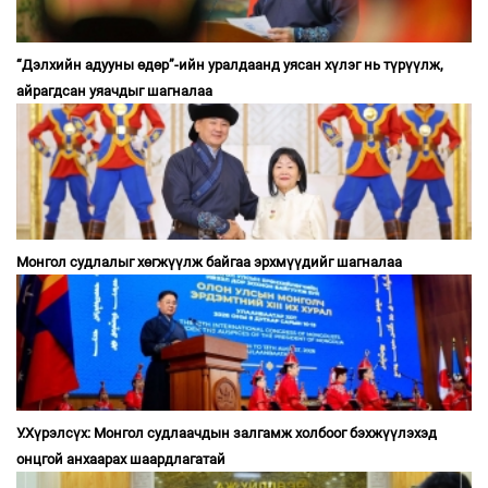
“Дэлхийн адууны өдөр”-ийн уралдаанд уясан хүлэг нь түрүүлж,
айрагдсан уяачдыг шагналаа
Монгол судлалыг хөгжүүлж байгаа эрхмүүдийг шагналаа
У.Хүрэлсүх: Монгол судлаачдын залгамж холбоог бэхжүүлэхэд
онцгой анхаарах шаардлагатай