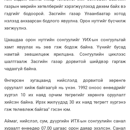
газрын мөрийн хөтөлбөрийг хэрэгжүүлэхэд дөхөм байх вэ
гэдгийг бодоорой. Засгийн газар Улаанбаатар хотод
нэлээд анхаарсан бодлого явуулна. Орон нутгийг бүсчилж
хөгжүүлнэ.
Цаашдаа орон нутгийн сонгуулийг УИХ-ын сонгуультай
хамт явуулах нь зөв гэж бодож байна. Үүнийг бусад
намтай зөвшилцөж ярилцана. Сонгуулийн циклээс
шалтгаалж Засгийн газар дорвитой шийдвэр гаргаж
чадахгүй байна.
Өнгөрсөн хугацаанд нийслэлд дорвитой хөрөнгө
оруулалт хийж байгаагүй нь үнэн. 1992 оноос өнөөдрийг
хүртэл 10 их наяд орчим төгрөгийг хөрөнгө оруулалт
хийсэн байна. Ирэх жилүүдэд 30 их наяд төгрөгт хүргэнэ
гэж төлөвлөж байгаа" гэсэн юм.
Аймаг, нийслэл, сум, дүүргийн ИТХ-ын сонгуулийн санал
хураалт өнөөдөр 07.00 цагаас орон даяар эхэлсэн. Санал