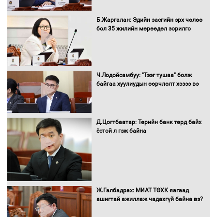
Сэлэнгэ аймгийн Сүхбаатар суманд 70
МВт-ын хүчин чадалтай ДЦС-ын галыг
Б.Жаргалан: Эдийн засгийн эрх чөлөө
асаалаа
бол 35 жилийн мөрөөдөл зорилго
Д.Энхтуяа: Иргэдийн санал, хүсэлтийг
салбарын бодлого, хууль тогтоомжид
Ч.Лодойсамбуу: "Тээг тушаа" болж
тусган бодит шийдэлд хүргэхийн
байгаа хуулиудын өөрчлөлт хэзээ вэ
төлөө ажиллана
Д.Цогтбаатар: Төрийн банк төрд байх
Засгийн газраас хөнгөлөлттэй зээлээр
ёстой л гэж байна
дэмжсэний үр дүнд шатахуун хадгалах
савнууд эхнээсээ ашиглалтад орж
байна
“Цааснаас чөлөөлье” зөвлөлдөх
Ж.Галбадрах: МИАТ ТӨХК яагаад
хэлэлцүүлэг боллоо
ашигтай ажиллаж чадахгүй байна вэ?