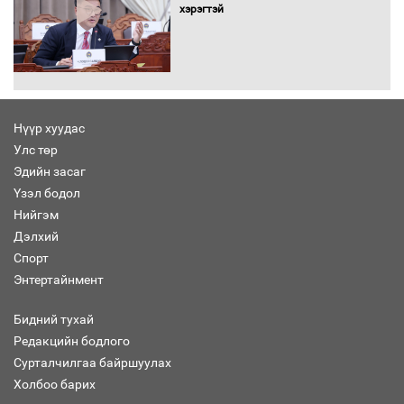
хэрэгтэй
Автомашинд улсын дугаарын тэгш,
сондгойгоор шатахуун олгоно
Нүүр хуудас
Улс төр
Бага орлоготой иргэдийн орлогод
Эдийн засаг
татвар ногдуулахгүй байх эрх зүйн
Үзэл бодол
орчныг бүрдүүллээ
Нийгэм
Дэлхий
Спорт
Энтертайнмент
Хөшөө бүтсэн түүхийг өгүүлэх 7
баримт
Бидний тухай
Редакцийн бодлого
Сурталчилгаа байршуулах
Холбоо барих
Хөвсгөл нуурын лусыг тахих төрийн
тахилгын ёслол боллоо