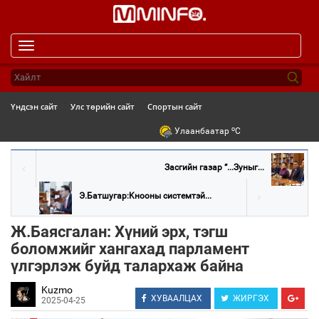
Toggle
navigation
Үндсэн сайт
Улс төрийн сайт
Спортын сайт
o
Улаанбаатар
C
Засгийн газар “...Зуныг...
Э.Батшугар:Kнооны системтэй...
Ж.Баясгалан: Хүний эрх, тэгш
боломжийг хангахад парламент
үлгэрлэж буйд талархаж байна
Kuzmo
ХУВААЛЦАХ
ЖИРГЭХ
2025-04-25