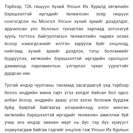
Тэрбээр, 126 гишүүн бүхий Улсын Их Хуралд хөгжлийн
бэрхшээлтэй иргэдийг төлөөлсөн хоёр гишүүн
сонгогдсон нь Монгол Улсын хүний эрхийг дээдэлдэг,
ардчилсан улс болохыг тунхаглан зарлаад зогсохгүй
хууль тогтоох байгууллагын төлөөллийн чадавх зохих
ёсоор нэмэгдсэнийг илтгэн харуулж буйг онцлоод,
нийгэмд хүний эрхийг дээдлэх, тэгш боломжийг
бүрдүүлэх, хөгжлийн бэрхшээлтэй иргэдийн оролцоог
дэмжихэд парламентын үлгэрлэл чухал үүрэгтэйг
дурдсан юм.
Тусгай индэр чуулганы танхимд засагдаагүй үед тэрбээр
босоо индрийн өмнө гарч үгээ хэлдэг байсан бол одоо
албан ёсоор, индрийн араас үгээ хэлэх боломж бүрдэж
буйд баяртай байгаагаа илэрхийлээд, олон мянган
хөгжлийн бэрхшээлтэй иргэдийг төлөөлөн ажиллаж буй
учир энэ индэр зөвхөн өөрт нь бус тэр бүх хүмүүст
зориулагдаж байгаа гэдгийг онцлов гэж Улсын Их Хурлын