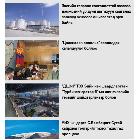
Засгийн газраас хөнгөлөлттэй зээлээр
дэмжсэний үр дүнд шатахуун хадгалах
савнууд эхнээсээ ашиглалтад орж
байна
“Цааснаас чөлөөлье” зөвлөлдөх
хэлэлцүүлэг боллоо
"ДЦС-3” ТӨХК-ийн нэн шаардлагатай
“Турбингенератор-5”-ын шинэчлэлийн
төсвийг шийдвэрлэхээр болов
УИХ-ын дарга С.Бямбацогт Сутай
хайрхны тэнгэрийг тахих тахилгад
оролцлоо