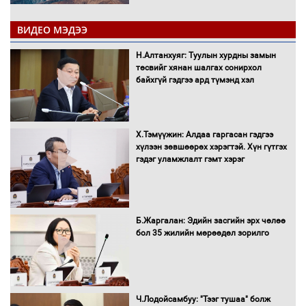
ВИДЕО МЭДЭЭ
С.Амарсайхан: Иргэдийг хохироосон
Н.Алтанхуяг: Туулын хурдны замын
ААН-ийн нуугтмал хөрөнгийг
төсвийг хянан шалгах сонирхол
битүүмжлэнэ
байхгүй гэдгээ ард түмэнд хэл
Х.Тэмүүжин: Алдаа гаргасан гэдгээ
Н.Номтойбаяр: Аймгуудад тулгамдаж
хүлээн зөвшөөрөх хэрэгтэй. Хүн гүтгэх
буй асуудлуудыг Засгийн газрын
гэдэг уламжлалт гэмт хэрэг
хуралдаанд танилцуулж,
шийдвэрлүүлнэ
С.Бямбацогт Зүүн Азийн
Б.Жаргалан: Эдийн засгийн эрх чөлөө
эрэгтэйчүүдийн волейболын тэмцээнд
бол 35 жилийн мөрөөдөл зорилго
оролцож байгаа баг тамирчдад
амжилт хүслээ
Ч.Лодойсамбуу: "Тээг тушаа" болж