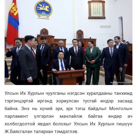
Улсын Их Хурлын чуулганы нэгдсэн хуралдааны танхимд
тэргэнцэртэй иргэнд зориулсан тусгай индэр засаад
байна. Энэ нь хүний эрх, эрх тэгш байдлыг Монголын
парламент үлгэрлэн манлайлж байгаа өндөр ач
холбогдолтой явдал болохыг Улсын Их Хурлын гишүүн
Ж.Баясгалан талархан тэмдэглэв.