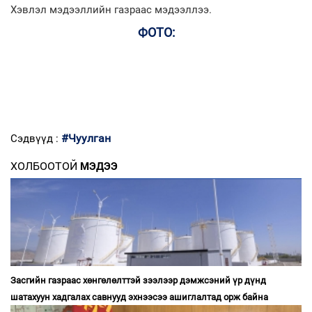
Хэвлэл мэдээллийн газраас мэдээллээ.
ФОТО:
#Чуулган
Сэдвүүд :
ХОЛБООТОЙ
МЭДЭЭ
Засгийн газраас хөнгөлөлттэй зээлээр дэмжсэний үр дүнд
шатахуун хадгалах савнууд эхнээсээ ашиглалтад орж байна