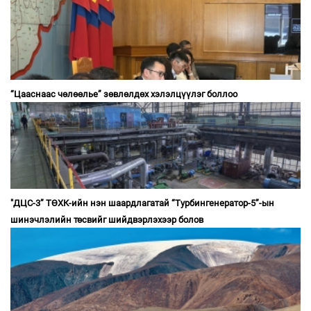
“Цааснаас чөлөөлье” зөвлөлдөх хэлэлцүүлэг боллоо
"ДЦС-3” ТӨХК-ийн нэн шаардлагатай “Турбингенератор-5”-ын
шинэчлэлийн төсвийг шийдвэрлэхээр болов