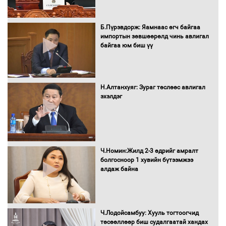
16 төрлийн эмийг нэг эх үүсвэрээс
худалдан авах журмыг баталлаа
Б.Пүрэвдорж: Яамнаас өгч байгаа
импортын зөвшөөрөлд чинь авлигал
байгаа юм биш үү
Бүх шатанд хэмнэлтийн горимд
шилжиж, найр наадам, зөвлөгөөн,
Н.Алтанхуяг: Зураг төслөөс авлигал
гадаад томилолтыг хориглолоо
эхэлдэг
Сайд нар төсвөө хэрхэн зарцуулах вэ?
Ч.Номин:Жилд 2-3 өдрийг амралт
болгосноор 1 хувийн бүтээмжээ
алдаж байна
Засгийн газрын ээлжит хуралдаан
болж байна
Ч.Лодойсамбуу: Хууль тогтоогчид
төсөөллөөр биш судалгаатай хандах