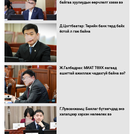
байгаа хуулиудын өөрчлөлт хэзээ вэ
Автобензин, дизель түлшний онцгой
албан татварыг тэглэлээ
Д.Цогтбаатар: Төрийн банк төрд байх
ёстой л гэж байна
Санхүүгийн хэмнэлтийн горимд эрүүл
мэндийн салбар хамаарахгүй
Ж.Галбадрах: МИАТ ТӨХК яагаад
ашигтай ажиллаж чадахгүй байна вэ?
Нөөцийн махны худалдаа,
борлуулалтыг нээлттэй ил тод
болгоно
Г.Лувсанжамц: Баялаг бүтээгчдэд энэ
Монгол Улс “COP17”-д “Тал хээрийн
хэлэлцээр хэрхэн нөлөөлөх вэ
төлөвлөгөө”-гөө танилцуулна