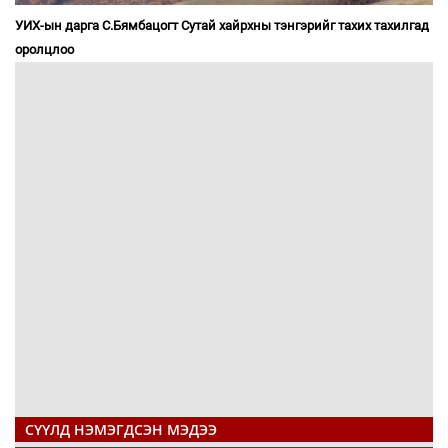
УИХ-ын дарга С.Бямбацогт Сутай хайрхны тэнгэрийг тахих тахилгад
оролцлоо
СҮҮЛД НЭМЭГДСЭН МЭДЭЭ