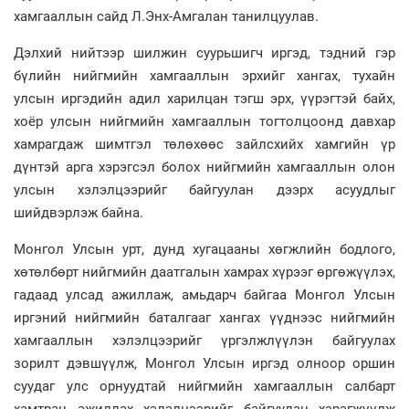
хамгааллын сайд Л.Энх-Амгалан танилцуулав.
Дэлхий нийтээр шилжин суурьшигч иргэд, тэдний гэр
бүлийн нийгмийн хамгааллын эрхийг хангах, тухайн
улсын иргэдийн адил харилцан тэгш эрх, үүрэгтэй байх,
хоёр улсын нийгмийн хамгааллын тогтолцоонд давхар
хамрагдаж шимтгэл төлөхөөс зайлсхийх хамгийн үр
дүнтэй арга хэрэгсэл болох нийгмийн хамгааллын олон
улсын хэлэлцээрийг байгуулан дээрх асуудлыг
шийдвэрлэж байна.
Монгол Улсын урт, дунд хугацааны хөгжлийн бодлого,
хөтөлбөрт нийгмийн даатгалын хамрах хүрээг өргөжүүлэх,
гадаад улсад ажиллаж, амьдарч байгаа Монгол Улсын
иргэний нийгмийн баталгааг хангах үүднээс нийгмийн
хамгааллын хэлэлцээрийг үргэлжлүүлэн байгуулах
зорилт дэвшүүлж, Монгол Улсын иргэд олноор оршин
суудаг улс орнуудтай нийгмийн хамгааллын салбарт
хамтран ажиллах хэлэлцээрийг байгуулан хэрэгжүүлж