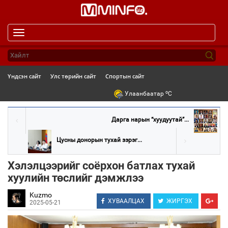
Toggle
navigation
Үндсэн сайт
Улс төрийн сайт
Спортын сайт
o
Улаанбаатар
C
Дарга нарын “хуудуутай”...
Цусны донорын тухай зэрэг...
Хэлэлцээрийг соёрхон батлах тухай
хуулийн төслийг дэмжлээ
Kuzmo
ХУВААЛЦАХ
ЖИРГЭХ
2025-05-21