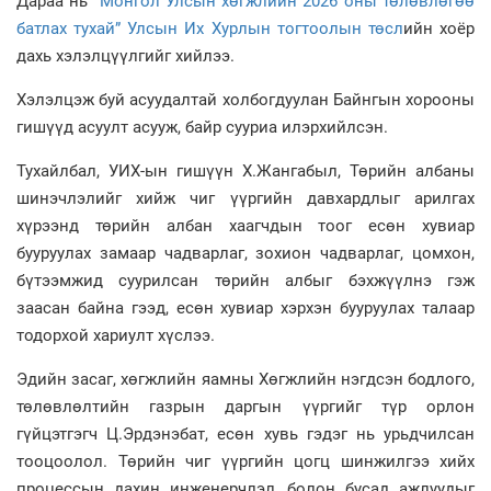
Дараа нь
“Монгол Улсын хөгжлийн 2026 оны төлөвлөгөө
батлах тухай” Улсын Их Хурлын тогтоолын төсл
ийн хоёр
дахь хэлэлцүүлгийг хийлээ.
Хэлэлцэж буй асуудалтай холбогдуулан Байнгын хорооны
гишүүд асуулт асууж, байр сууриа илэрхийлсэн.
Тухайлбал, УИХ-ын гишүүн Х.Жангабыл, Төрийн албаны
шинэчлэлийг хийж чиг үүргийн давхардлыг арилгах
хүрээнд төрийн албан хаагчдын тоог есөн хувиар
бууруулах замаар чадварлаг, зохион чадварлаг, цомхон,
бүтээмжид суурилсан төрийн албыг бэхжүүлнэ гэж
заасан байна гээд, есөн хувиар хэрхэн бууруулах талаар
тодорхой хариулт хүслээ.
Эдийн засаг, хөгжлийн яамны Хөгжлийн нэгдсэн бодлого,
төлөвлөлтийн газрын даргын үүргийг түр орлон
гүйцэтгэгч Ц.Эрдэнэбат, есөн хувь гэдэг нь урьдчилсан
тооцоолол. Төрийн чиг үүргийн цогц шинжилгээ хийх
процессын дахин инженерчлэл, болон бусад ажлуудыг