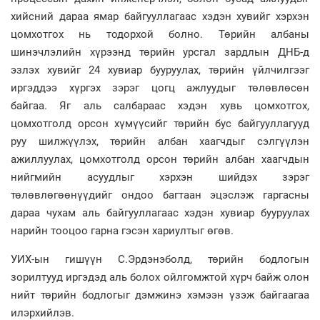
хийсний дараа ямар байгууллагаас хэдэн хувийг хэрхэн
цомхотгох нь тодорхой болно. Төрийн албаны
шинэчлэлийн хүрээнд төрийн урсгал зардлын ДНБ-д
эзлэх хувийг 24 хувиар бууруулах, төрийн үйлчилгээг
иргэддээ хүргэх зэрэг цогц ажлуудыг төлөвлөсөн
байгаа. Яг аль салбараас хэдэн хувь цомхотгох,
цомхотголд орсон хүмүүсийг төрийн бус байгууллагууд
руу шилжүүлэх, төрийн албан хаагчдыг сэлгүүлэн
ажиллуулах, цомхотголд орсон төрийн албан хаагчдын
нийгмийн асуудлыг хэрхэн шийдэх зэрэг
төлөвлөгөөнүүдийг ондоо багтаан эцэслэж гаргасны
дараа чухам аль байгууллагаас хэдэн хувиар бууруулах
нарийн тооцоо гарна гэсэн хариултыг өгөв.
УИХ-ын гишүүн С.Эрдэнэболд, төрийн бодлогын
зорилтууд иргэдэд аль болох ойлгомжтой хүрч байж олон
нийт төрийн бодлогыг дэмжинэ хэмээн үзэж байгаагаа
илэрхийлэв.