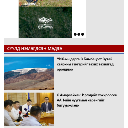
СҮҮЛД НЭМЭГДСЭН МЭДЭЭ
УИХ-ын дарга С.Бямбацогт Сутай
хайрхны тэнгэрийг тахих тахилгад
оролцлоо
С.Амарсайхан: Иргэдийг хохироосон
ААН-ийн нуугтмал хөрөнгийг
битүүмжлэнэ