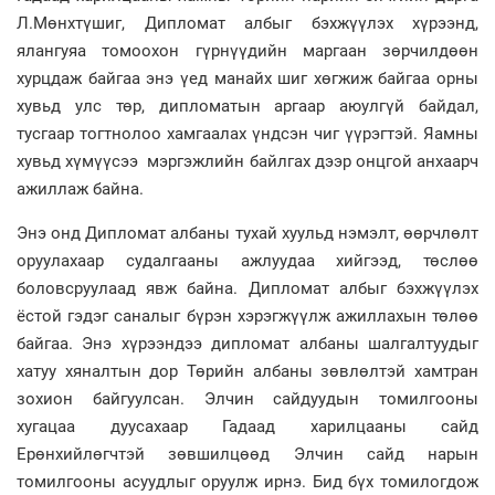
Л.Мөнхтүшиг, Дипломат албыг бэхжүүлэх хүрээнд,
ялангуяа томоохон гүрнүүдийн маргаан зөрчилдөөн
хурцдаж байгаа энэ үед манайх шиг хөгжиж байгаа орны
хувьд улс төр, дипломатын аргаар аюулгүй байдал,
тусгаар тогтнолоо хамгаалах үндсэн чиг үүрэгтэй. Яамны
хувьд хүмүүсээ мэргэжлийн байлгах дээр онцгой анхаарч
ажиллаж байна.
Энэ онд Дипломат албаны тухай хуульд нэмэлт, өөрчлөлт
оруулахаар судалгааны ажлуудаа хийгээд, төслөө
боловсруулаад явж байна. Дипломат албыг бэхжүүлэх
ёстой гэдэг саналыг бүрэн хэрэгжүүлж ажиллахын төлөө
байгаа. Энэ хүрээндээ дипломат албаны шалгалтуудыг
хатуу хяналтын дор Төрийн албаны зөвлөлтэй хамтран
зохион байгуулсан. Элчин сайдуудын томилгооны
хугацаа дуусахаар Гадаад харилцааны сайд
Ерөнхийлөгчтэй зөвшилцөөд Элчин сайд нарын
томилгооны асуудлыг оруулж ирнэ. Бид бүх томилогдож