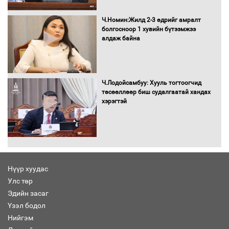
татвар ногдуулахгүй байх эрх зүйн
орчныг бүрдүүллээ
Ч.Номин:Жилд 2-3 өдрийг амралт
болгосноор 1 хувийн бүтээмжээ
алдаж байна
Хөшөө бүтсэн түүхийг өгүүлэх 7
баримт
Ч.Лодойсамбуу: Хууль тогтоогчид
төсөөллөөр биш судалгаатай хандах
хэрэгтэй
Хөвсгөл нуурын лусыг тахих төрийн
тахилгын ёслол боллоо
Нүүр хуудас
Улс төр
“Хар жагсаалт”-ын асуудлыг цэгцлэх
Эдийн засаг
чиглэлээр Монголбанкны удирдлагад
30 хоногийн хугацаатай үүрэг өглөө
Үзэл бодол
Нийгэм