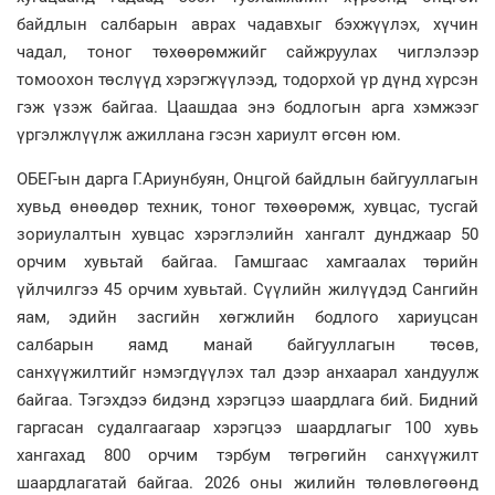
байдлын салбарын аврах чадавхыг бэхжүүлэх, хүчин
чадал, тоног төхөөрөмжийг сайжруулах чиглэлээр
томоохон төслүүд хэрэгжүүлээд, тодорхой үр дүнд хүрсэн
гэж үзэж байгаа. Цаашдаа энэ бодлогын арга хэмжээг
үргэлжлүүлж ажиллана гэсэн хариулт өгсөн юм.
ОБЕГ-ын дарга Г.Ариунбуян, Онцгой байдлын байгууллагын
хувьд өнөөдөр техник, тоног төхөөрөмж, хувцас, тусгай
зориулалтын хувцас хэрэглэлийн хангалт дунджаар 50
орчим хувьтай байгаа. Гамшгаас хамгаалах төрийн
үйлчилгээ 45 орчим хувьтай. Сүүлийн жилүүдэд Сангийн
яам, эдийн засгийн хөгжлийн бодлого хариуцсан
салбарын яамд манай байгууллагын төсөв,
санхүүжилтийг нэмэгдүүлэх тал дээр анхаарал хандуулж
байгаа. Тэгэхдээ бидэнд хэрэгцээ шаардлага бий. Бидний
гаргасан судалгаагаар хэрэгцээ шаардлагыг 100 хувь
хангахад 800 орчим тэрбум төгрөгийн санхүүжилт
шаардлагатай байгаа. 2026 оны жилийн төлөвлөгөөнд