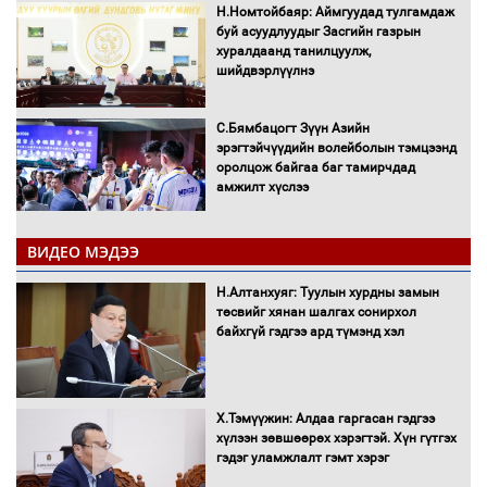
Н.Номтойбаяр: Аймгуудад тулгамдаж
буй асуудлуудыг Засгийн газрын
хуралдаанд танилцуулж,
шийдвэрлүүлнэ
С.Бямбацогт Зүүн Азийн
эрэгтэйчүүдийн волейболын тэмцээнд
оролцож байгаа баг тамирчдад
амжилт хүслээ
ВИДЕО МЭДЭЭ
Автобензин, дизель түлшний онцгой
Н.Алтанхуяг: Туулын хурдны замын
албан татварыг тэглэлээ
төсвийг хянан шалгах сонирхол
байхгүй гэдгээ ард түмэнд хэл
Х.Тэмүүжин: Алдаа гаргасан гэдгээ
Санхүүгийн хэмнэлтийн горимд эрүүл
хүлээн зөвшөөрөх хэрэгтэй. Хүн гүтгэх
мэндийн салбар хамаарахгүй
гэдэг уламжлалт гэмт хэрэг