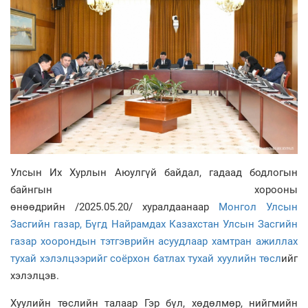
Улсын Их Хурлын Аюулгүй байдал, гадаад бодлогын
байнгын хорооны
өнөөдрийн /2025.05.20/ хуралдаанаар
Монгол Улсын
Засгийн газар, Бүгд Найрамдах Казахстан Улсын Засгийн
газар хоорондын тэтгэврийн асуудлаар хамтран ажиллах
тухай хэлэлцээрийг соёрхон батлах тухай хуулийн төсл
ийг
хэлэлцэв.
Хуулийн төслийн талаар Гэр бүл, хөдөлмөр, нийгмийн