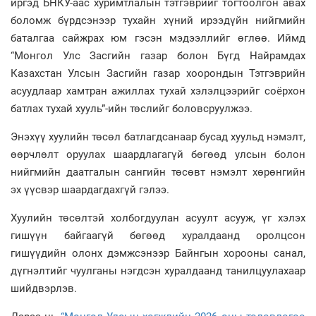
иргэд БНКУ-аас хуримтлалын тэтгэврийг тогтоолгон авах
боломж бүрдсэнээр тухайн хүний ирээдүйн нийгмийн
баталгаа сайжрах юм гэсэн мэдээллийг өглөө. Иймд
“Монгол Улс Засгийн газар болон Бүгд Найрамдах
Казахстан Улсын Засгийн газар хоорондын Тэтгэврийн
асуудлаар хамтран ажиллах тухай хэлэлцээрийг соёрхон
батлах тухай хууль”-ийн төслийг боловсруулжээ.
Энэхүү хуулийн төсөл батлагдсанаар бусад хуульд нэмэлт,
өөрчлөлт оруулах шаардлагагүй бөгөөд улсын болон
нийгмийн даатгалын сангийн төсөвт нэмэлт хөрөнгийн
эх үүсвэр шаардагдахгүй гэлээ.
Хуулийн төсөлтэй холбогдуулан асуулт асууж, үг хэлэх
гишүүн байгаагүй бөгөөд хуралдаанд оролцсон
гишүүдийн олонх дэмжсэнээр Байнгын хорооны санал,
дүгнэлтийг чуулганы нэгдсэн хуралдаанд танилцуулахаар
шийдвэрлэв.