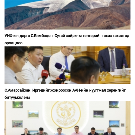
УИХ-ын дарга С.Бямбацогт Сутай хайрхны тэнгэрийг тахих тахилгад
оролцлоо
С.Амарсайхан: Иргэдийг хохироосон ААН-ийн нуугтмал хөрөнгийг
битүүмжлэнэ