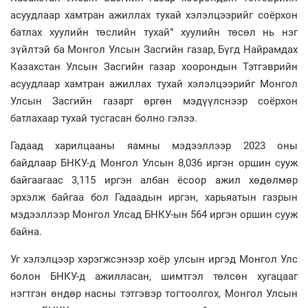
асуудлаар хамтран ажиллах тухай хэлэлцээрийг соёрхон
батлах хуулийн төслийн тухай” хуулийн төсөл нь нэг
зүйлтэй ба Монгол Улсын Засгийн газар, Бүгд Найрамдах
Казахстан Улсын Засгийн газар хоорондын Тэтгэврийн
асуудлаар хамтран ажиллах тухай хэлэлцээрийг Монгол
Улсын Засгийн газарт өргөн мэдүүлснээр соёрхон
батлахаар тухай тусгасан болно гэлээ.
Гадаад харилцааны яамны мэдээллээр 2023 оны
байдлаар БНКУ-д Монгол Улсын 8,036 иргэн оршин сууж
байгаагаас 3,115 иргэн албан ёсоор ажил хөдөлмөр
эрхэлж байгаа бол Гадаадын иргэн, харьяатын газрын
мэдээллээр Монгол Улсад БНКУ-ын 564 иргэн оршин сууж
байна.
Уг хэлэлцээр хэрэгжсэнээр хоёр улсын иргэд Монгол Улс
болон БНКУ-д ажилласан, шимтгэл төлсөн хугацааг
нэгтгэн өндөр насны тэтгэвэр тогтоолгох, Монгол Улсын