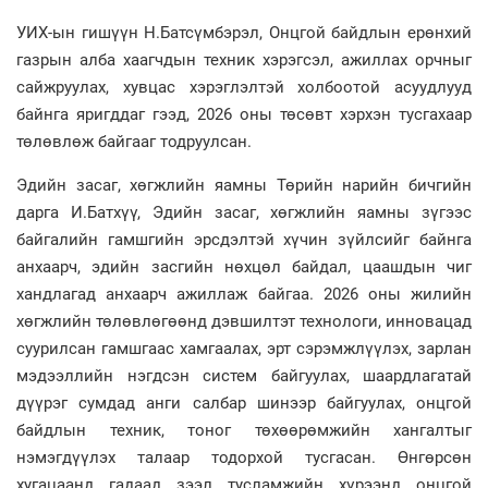
УИХ-ын гишүүн Н.Батсүмбэрэл, Онцгой байдлын ерөнхий
газрын алба хаагчдын техник хэрэгсэл, ажиллах орчныг
сайжруулах, хувцас хэрэглэлтэй холбоотой асуудлууд
байнга яригддаг гээд, 2026 оны төсөвт хэрхэн тусгахаар
төлөвлөж байгааг тодруулсан.
Эдийн засаг, хөгжлийн яамны Төрийн нарийн бичгийн
дарга И.Батхүү, Эдийн засаг, хөгжлийн яамны зүгээс
байгалийн гамшгийн эрсдэлтэй хүчин зүйлсийг байнга
анхаарч, эдийн засгийн нөхцөл байдал, цаашдын чиг
хандлагад анхаарч ажиллаж байгаа. 2026 оны жилийн
хөгжлийн төлөвлөгөөнд дэвшилтэт технологи, инновацад
суурилсан гамшгаас хамгаалах, эрт сэрэмжлүүлэх, зарлан
мэдээллийн нэгдсэн систем байгуулах, шаардлагатай
дүүрэг сумдад анги салбар шинээр байгуулах, онцгой
байдлын техник, тоног төхөөрөмжийн хангалтыг
нэмэгдүүлэх талаар тодорхой тусгасан. Өнгөрсөн
хугацаанд гадаад зээл тусламжийн хүрээнд онцгой