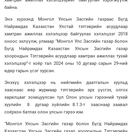
байна.
Энэ хүрээнд Монгол Улсын Засгийн газраас Бүгд
Найрамдах Казахстан Улстай тэтгэврийн асуудлаар
хамтран ажиллах хэлэлцээр байгуулах хэлэлцээг 2018
оноос эхлүүлж, улмаар “Монгол Улс Засгийн газар болон
Бүгд Найрамдах Казахстан Улсын Засгийн газар
хоорондын Тэтгэврийн асуудлаар хамтран ажиллах тухай
хэлэлцээр”-т хоёр тал 2024 оны 10 дугаар сарын 29-ний
өдөр гарын үсэг зурсан.
Энэхүү хэлэлцээр нь нийгмийн даатгалын хуульд
зааснаас өөр журмаар тэтгэврийн эрх үүсгэх, олгох
харилцааг зохицуулсан тул Олон улсын гэрээний тухай
хуулийн 8 дугаар зүйлийн 8.1.3-т зааснаар заавал
соёрхон батлах олон улсын гэрээ юм.
“Монгол Улсын Засгийн газар болон Бүгд Найрамдах
Казахстан Улсын Засгийн газар хоорондын Тэтгэврийн