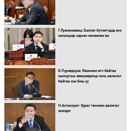
Сайд нар төсвөө хэрхэн зарцуулах вэ?
Г.Лувсанжамц: Баялаг бүтээгчдэд энэ
хэлэлцээр хэрхэн нөлөөлөх вэ
Засгийн газрын ээлжит хуралдаан
болж байна
Б.Пүрэвдорж: Яамнаас өгч байгаа
импортын зөвшөөрөлд чинь авлигал
байгаа юм биш үү
Автомашинд улсын дугаарын тэгш,
сондгойгоор шатахуун олгоно
Н.Алтанхуяг: Зураг төслөөс авлигал
эхэлдэг
Бага орлоготой иргэдийн орлогод