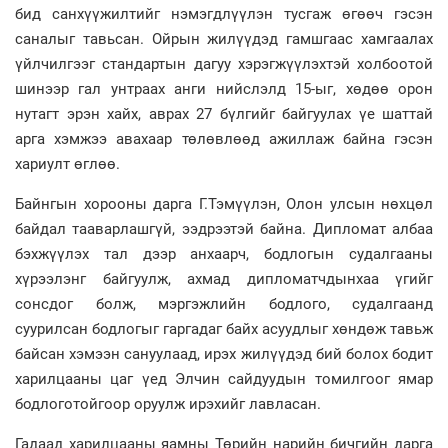
бид санхүүжилтийг нэмэгдлүүлэн тусгаж өгөөч гэсэн
саналыг тавьсан. Ойрын жилүүдэд гамшгаас хамгаалах
үйлчилгээг стандартын дагуу хэрэгжүүлэхтэй холбоотой
шинээр гал унтраах анги нийслэлд 15-ыг, хөдөө орон
нутагт эрэн хайх, аврах 27 бүлгийг байгуулах үе шаттай
арга хэмжээ авахаар төлөвлөөд ажиллаж байна гэсэн
хариулт өглөө.
Байнгын хорооны дарга Г.Тэмүүлэн, Олон улсын нөхцөл
байдал тааварлашгүй, ээдрээтэй байна. Дипломат албаа
бэхжүүлэх тал дээр анхаарч, бодлогын судалгааны
хүрээлэнг байгуулж, ахмад дипломатчдынхаа үгийг
сонсдог болж, мэргэжлийн бодлого, судалгаанд
суурилсан бодлогыг гаргадаг байх асуудлыг хөндөж тавьж
байсан хэмээн сануулаад, ирэх жилүүдэд бий болох бодит
харилцааны цаг үед Элчин сайдуудын томилгоог ямар
бодлоготойгоор оруулж ирэхийг лавласан.
Гадаад харилцааны яамны Төрийн нарийн бичгийн дарга