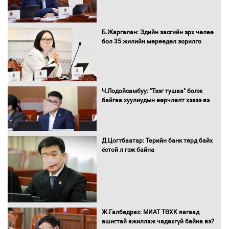
Нөөцийн махны худалдаа,
Б.Жаргалан: Эдийн засгийн эрх чөлөө
борлуулалтыг нээлттэй ил тод
бол 35 жилийн мөрөөдөл зорилго
болгоно
Монгол Улс “COP17”-д “Тал хээрийн
Ч.Лодойсамбуу: "Тээг тушаа" болж
төлөвлөгөө”-гөө танилцуулна
байгаа хуулиудын өөрчлөлт хэзээ вэ
Д.Цогтбаатар: Төрийн банк төрд байх
ёстой л гэж байна
16 төрлийн эмийг нэг эх үүсвэрээс
худалдан авах журмыг баталлаа
Бүх шатанд хэмнэлтийн горимд
Ж.Галбадрах: МИАТ ТӨХК яагаад
шилжиж, найр наадам, зөвлөгөөн,
ашигтай ажиллаж чадахгүй байна вэ?
гадаад томилолтыг хориглолоо