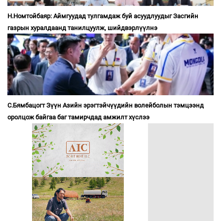
Н.Номтойбаяр: Аймгуудад тулгамдаж буй асуудлуудыг Засгийн
газрын хуралдаанд танилцуулж, шийдвэрлүүлнэ
С.Бямбацогт Зүүн Азийн эрэгтэйчүүдийн волейболын тэмцээнд
оролцож байгаа баг тамирчдад амжилт хүслээ