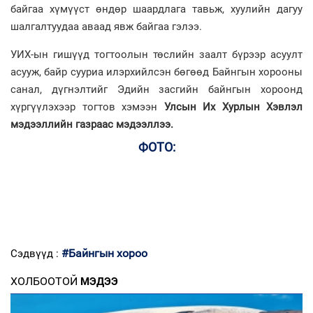
байгаа хүмүүст өндөр шаардлага тавьж, хуулийн дагуу
шалгалтуудаа аваад явж байгаа гэлээ.
УИХ-ын гишүүд тогтоолын төслийн заалт бүрээр асуулт
асууж, байр сууриа илэрхийлсэн бөгөөд Байнгын хорооны
санал, дүгнэлтийг Эдийн засгийн байнгын хороонд
хүргүүлэхээр тогтов хэмээн
Улсын Их Хурлын Хэвлэл
мэдээллийн газраас мэдээллээ
.
ФОТО:
#Байнгын хороо
Сэдвүүд :
ХОЛБООТОЙ
МЭДЭЭ