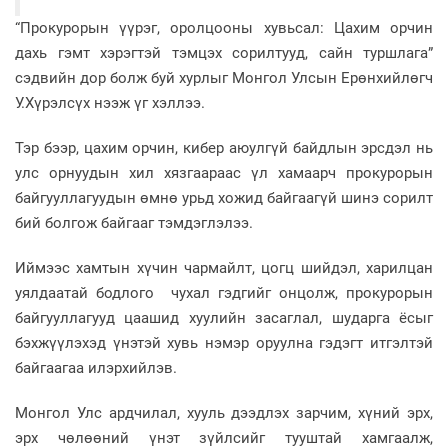
“Прокурорын үүрэг, оролцооны хувьсал: Цахим орчин
дахь гэмт хэрэгтэй тэмцэх сорилтууд, сайн туршлага”
сэдвийн дор болж буй хурлыг Монгол Улсын Ерөнхийлөгч
У.Хүрэлсүх нээж үг хэллээ.
Тэр бээр, цахим орчин, кибер аюулгүй байдлын эрсдэл нь
улс орнуудын хил хязгаараас үл хамаарч прокурорын
байгууллагуудын өмнө урьд хожид байгаагүй шинэ сорилт
бий болгож байгааг тэмдэглэлээ.
Иймээс хамтын хүчин чармайлт, цогц шийдэл, харилцан
уялдаатай бодлого чухал гэдгийг онцолж, прокурорын
байгууллагууд цаашид хуулийн засаглал, шударга ёсыг
бэхжүүлэхэд үнэтэй хувь нэмэр оруулна гэдэгт итгэлтэй
байгаагаа илэрхийлэв.
Монгол Улс ардчилал, хууль дээдлэх зарчим, хүний эрх,
эрх чөлөөний үнэт зүйлсийг тууштай хамгаалж,