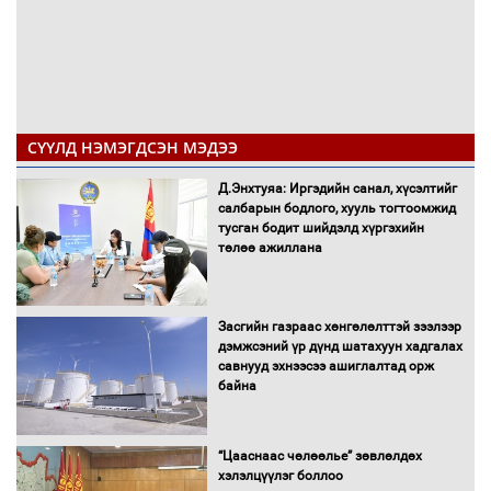
СҮҮЛД НЭМЭГДСЭН МЭДЭЭ
Д.Энхтуяа: Иргэдийн санал, хүсэлтийг
салбарын бодлого, хууль тогтоомжид
тусган бодит шийдэлд хүргэхийн
төлөө ажиллана
Засгийн газраас хөнгөлөлттэй зээлээр
дэмжсэний үр дүнд шатахуун хадгалах
савнууд эхнээсээ ашиглалтад орж
байна
“Цааснаас чөлөөлье” зөвлөлдөх
хэлэлцүүлэг боллоо