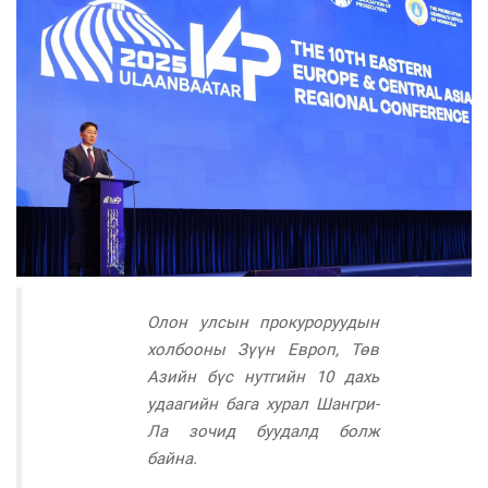
Олон улсын прокуроруудын
холбооны Зүүн Европ, Төв
Азийн бүс нутгийн 10 дахь
удаагийн бага хурал Шангри-
Ла зочид буудалд болж
байна.