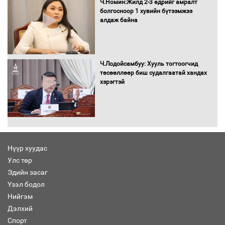
шилжиж, найр наадам, зөвлөгөөн,
Ч.Номин:Жилд 2-3 өдрийг амралт
гадаад томилолтыг хориглолоо
болгосноор 1 хувийн бүтээмжээ
алдаж байна
Сайд нар төсвөө хэрхэн зарцуулах вэ?
Ч.Лодойсамбуу: Хууль тогтоогчид
төсөөллөөр биш судалгаатай хандах
хэрэгтэй
Засгийн газрын ээлжит хуралдаан
болж байна
Нүүр хуудас
Улс төр
Автомашинд улсын дугаарын тэгш,
Эдийн засаг
сондгойгоор шатахуун олгоно
Үзэл бодол
Нийгэм
Дэлхий
Спорт