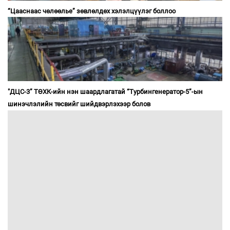
“Цааснаас чөлөөлье” зөвлөлдөх хэлэлцүүлэг боллоо
"ДЦС-3” ТӨХК-ийн нэн шаардлагатай “Турбингенератор-5”-ын
шинэчлэлийн төсвийг шийдвэрлэхээр болов