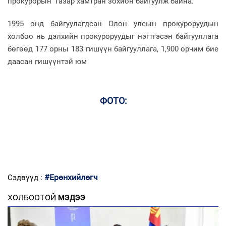
прокурорын газар хамтран зохион байгуулж байна.
1995 онд байгуулагдсан Олон улсын прокуроруудын
холбоо нь дэлхийн прокуроруудыг нэгтгэсэн байгууллага
бөгөөд 177 орны 183 гишүүн байгууллага, 1,900 орчим бие
даасан гишүүнтэй юм
ФОТО:
#Ерөнхийлөгч
Сэдвүүд :
ХОЛБООТОЙ
МЭДЭЭ