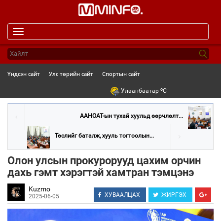
Toggle
navigation
Үндсэн сайт
Улс төрийн сайт
Спортын сайт
o
Улаанбаатар
C
ААНОАТ-ын тухай хуульд өөрчлөлт...
Төслийг баталж, хууль тогтоолын...
Олон улсын прокурорууд цахим орчин
дахь гэмт хэрэгтэй хамтран тэмцэнэ
Kuzmo
ХУВААЛЦАХ
ЖИРГЭХ
2025-06-05