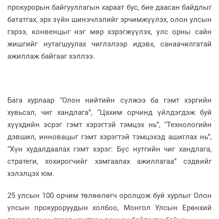
прокурорын байгууллагын хараат бус, бие даасан байдлыг
бататгах, эрх зүйн шинэчлэлийг эрчимжүүлэх, олон улсын
гэрээ, конвенцыг нэг мөр хэрэгжүүлэх, улс орны сайн
жишгийг нутагшуулах чиглэлээр идэвх, санаачилгатай
ажиллаж байгааг хэллээ.
Бага хурлаар “Олон нийтийн сүлжээ ба гэмт хэргийн
хувьсал, чиг хандлага”, “Цахим орчинд үйлдэгдэж буй
хүүхдийн эсрэг гэмт хэрэгтэй тэмцэх нь”, “Технологийн
дэвшил, инновацыг гэмт хэрэгтэй тэмцэхэд ашиглах нь”,
“Хүн худалдаалах гэмт хэрэг: Бүс нутгийн чиг хандлага,
стратеги, хохирогчийг хамгаалах ажиллагаа” сэдвийг
хэлэлцэх юм.
25 улсын 100 орчим төлөөлөгч оролцож буй хурлыг Олон
улсын прокуроруудын холбоо, Монгол Улсын Ерөнхий