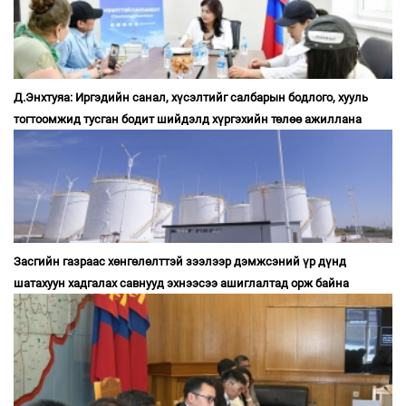
Д.Энхтуяа: Иргэдийн санал, хүсэлтийг салбарын бодлого, хууль
тогтоомжид тусган бодит шийдэлд хүргэхийн төлөө ажиллана
Засгийн газраас хөнгөлөлттэй зээлээр дэмжсэний үр дүнд
шатахуун хадгалах савнууд эхнээсээ ашиглалтад орж байна