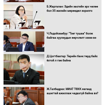
Б.Жаргалан: Эдийн засгийн эрх чөлөө
Н.Номтойбаяр: Аймгуудад тулгамдаж
бол 35 жилийн мөрөөдөл зорилго
буй асуудлуудыг Засгийн газрын
хуралдаанд танилцуулж,
шийдвэрлүүлнэ
С.Бямбацогт Зүүн Азийн
Ч.Лодойсамбуу: "Тээг тушаа" болж
эрэгтэйчүүдийн волейболын тэмцээнд
байгаа хуулиудын өөрчлөлт хэзээ вэ
оролцож байгаа баг тамирчдад
амжилт хүслээ
Д.Цогтбаатар: Төрийн банк төрд байх
ёстой л гэж байна
Автобензин, дизель түлшний онцгой
албан татварыг тэглэлээ
Ж.Галбадрах: МИАТ ТӨХК яагаад
ашигтай ажиллаж чадахгүй байна вэ?
Санхүүгийн хэмнэлтийн горимд эрүүл
мэндийн салбар хамаарахгүй