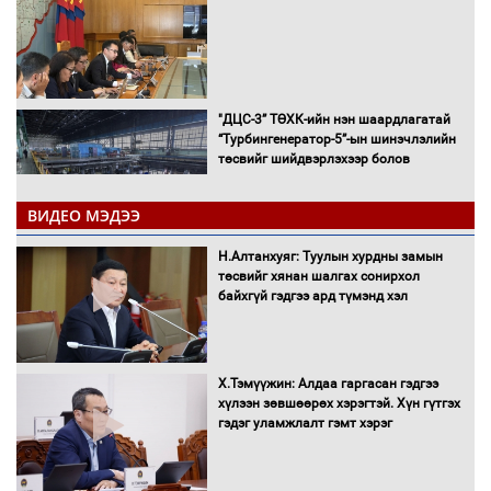
"ДЦС-3” ТӨХК-ийн нэн шаардлагатай
“Турбингенератор-5”-ын шинэчлэлийн
төсвийг шийдвэрлэхээр болов
ВИДЕО МЭДЭЭ
УИХ-ын дарга С.Бямбацогт Сутай
Н.Алтанхуяг: Туулын хурдны замын
хайрхны тэнгэрийг тахих тахилгад
төсвийг хянан шалгах сонирхол
оролцлоо
байхгүй гэдгээ ард түмэнд хэл
Х.Тэмүүжин: Алдаа гаргасан гэдгээ
С.Амарсайхан: Иргэдийг хохироосон
хүлээн зөвшөөрөх хэрэгтэй. Хүн гүтгэх
ААН-ийн нуугтмал хөрөнгийг
гэдэг уламжлалт гэмт хэрэг
битүүмжлэнэ