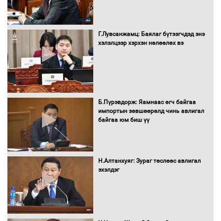
Г.Лувсанжамц: Баялаг бүтээгчдэд энэ
Нөөцийн махны худалдаа,
хэлэлцээр хэрхэн нөлөөлөх вэ
борлуулалтыг нээлттэй ил тод
болгоно
Монгол Улс “COP17”-д “Тал хээрийн
Б.Пүрэвдорж: Яамнаас өгч байгаа
төлөвлөгөө”-гөө танилцуулна
импортын зөвшөөрөлд чинь авлигал
байгаа юм биш үү
16 төрлийн эмийг нэг эх үүсвэрээс
Н.Алтанхуяг: Зураг төслөөс авлигал
худалдан авах журмыг баталлаа
эхэлдэг
Бүх шатанд хэмнэлтийн горимд