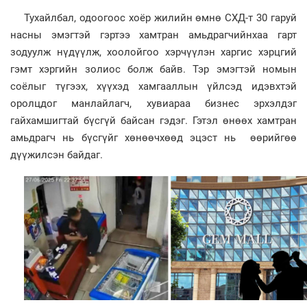
Тухайлбал, одоогоос хоёр жилийн өмнө СХД-т 30 гаруй
насны эмэгтэй гэртээ хамтран амьдрагчийнхаа гарт
зодуулж нүдүүлж, хоолойгоо хэрчүүлэн харгис хэрцгий
гэмт хэргийн золиос болж байв. Тэр эмэгтэй номын
соёлыг түгээх, хүүхэд хамгааллын үйлсэд идэвхтэй
оролцдог манлайлагч, хувиараа бизнес эрхэлдэг
гайхамшигтай бүсгүй байсан гэдэг. Гэтэл өнөөх хамтран
амьдрагч нь бүсгүйг хөнөөчхөөд эцэст нь өөрийгөө
дүүжилсэн байдаг.