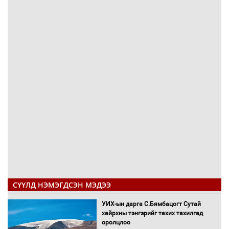
СҮҮЛД НЭМЭГДСЭН МЭДЭЭ
УИХ-ын дарга С.Бямбацогт Сутай
хайрхны тэнгэрийг тахих тахилгад
оролцлоо