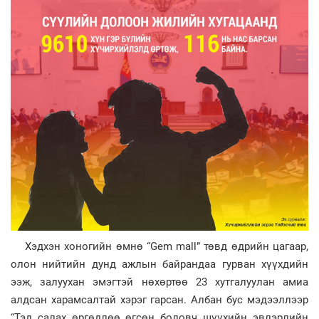
Хэдхэн хоногийн өмнө “Gem mall” төвд өдрийн цагаар,
олон нийтийн дунд ажлын байрандаа гурван хүүхдийн
ээж, залуухан эмэгтэй нөхөртөө 23 хутгалуулан амиа
алдсан харамсалтай хэрэг гарсан. Албан бус мэдээллээр
“Тэд салах өргөдлөө өгсөн боловч шүүхийн эвлэрлийн