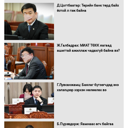
Д.Цогтбаатар: Төрийн банк төрд байх
ёстой л гэж байна
16 төрлийн эмийг нэг эх үүсвэрээс
худалдан авах журмыг баталлаа
Бүх шатанд хэмнэлтийн горимд
Ж.Галбадрах: МИАТ ТӨХК яагаад
шилжиж, найр наадам, зөвлөгөөн,
ашигтай ажиллаж чадахгүй байна вэ?
гадаад томилолтыг хориглолоо
Сайд нар төсвөө хэрхэн зарцуулах вэ?
Г.Лувсанжамц: Баялаг бүтээгчдэд энэ
хэлэлцээр хэрхэн нөлөөлөх вэ
Засгийн газрын ээлжит хуралдаан
болж байна
Б.Пүрэвдорж: Яамнаас өгч байгаа