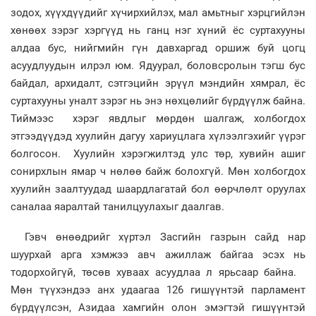
зодох, хүүхдүүдийг хүчирхийлэх, мал амьтныг хэрцгийлэн
хөнөөх зэрэг хэргүүд нь ганц нэг хүний ёс суртахууны
алдаа бус, нийгмийн гүн давхаргад оршиж буй цогц
асуудлуудын илрэл юм. Ядуурал, боловсролын тэгш бус
байдал, архидалт, сэтгэцийн эрүүл мэндийн хямрал, ёс
суртахууны уналт зэрэг нь энэ нөхцөлийг бүрдүүлж байна.
Тиймээс хэрэг явдлыг мөрдөн шалгаж, холбогдох
этгээдүүдэд хуулийн дагуу хариуцлага хүлээлгэхийг үүрэг
болгосон. Хуулийн хэрэгжилтэд улс төр, хувийн ашиг
сонирхлын ямар ч нөлөө байж болохгүй. Мөн холбогдох
хуулийн заалтуудад шаардлагатай бол өөрчлөлт оруулах
саналаа яаралтай танилцуулахыг даалгав.
Гэвч өнөөдрийг хүртэл Засгийн газрын сайд нар
шуурхай арга хэмжээ авч ажиллаж байгаа эсэх нь
тодорхойгүй, төсөв хуваах асуудлаа л ярьсаар байна.
Мөн түүхэндээ анх удаагаа 126 гишүүнтэй парламент
бүрдүүлсэн, Азидаа хамгийн олон эмэгтэй гишүүнтэй