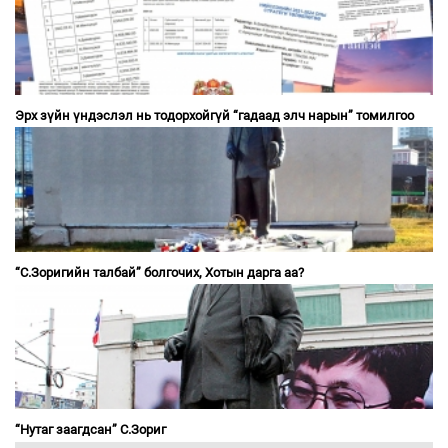
Эрх зүйн үндэслэл нь тодорхойгүй “гадаад элч нарын” томилгоо
“С.Зоригийн талбай” болгочих, Хотын дарга аа?
“Нутаг заагдсан” С.Зориг