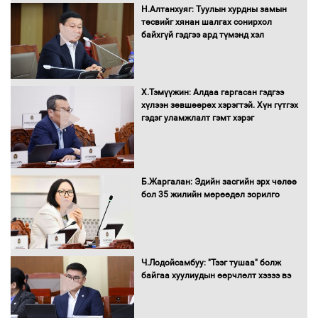
Автобензин, дизель түлшний онцгой
Н.Алтанхуяг: Туулын хурдны замын
албан татварыг тэглэлээ
төсвийг хянан шалгах сонирхол
байхгүй гэдгээ ард түмэнд хэл
Х.Тэмүүжин: Алдаа гаргасан гэдгээ
Санхүүгийн хэмнэлтийн горимд эрүүл
хүлээн зөвшөөрөх хэрэгтэй. Хүн гүтгэх
мэндийн салбар хамаарахгүй
гэдэг уламжлалт гэмт хэрэг
Нөөцийн махны худалдаа,
Б.Жаргалан: Эдийн засгийн эрх чөлөө
борлуулалтыг нээлттэй ил тод
бол 35 жилийн мөрөөдөл зорилго
болгоно
Монгол Улс “COP17”-д “Тал хээрийн
Ч.Лодойсамбуу: "Тээг тушаа" болж
төлөвлөгөө”-гөө танилцуулна
байгаа хуулиудын өөрчлөлт хэзээ вэ