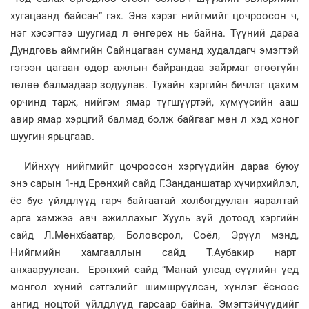
хугацаанд байсан” гэх. Энэ хэрэг нийгмийг цочроосон ч,
нэг хэсэгтээ шуугиад л өнгөрөх нь байна. Түүний дараа
Дундговь аймгийн Сайнцагаан суманд худалдагч эмэгтэй
гэгээн цагаан өдөр ажлын байрандаа зайрмаг өгөөгүйн
төлөө балмадаар зодуулав. Тухайн хэргийн бичлэг цахим
орчинд тарж, нийгэм ямар түгшүүртэй, хүмүүсийн ааш
авир ямар хэрцгий балмад болж байгааг мөн л хэд хоног
шуугин ярьцгаав.
Ийнхүү нийгмийг цочроосон хэргүүдийн дараа буюу
энэ сарын 1-нд Ерөнхий сайд Г.Занданшатар хүчирхийлэл,
ёс бус үйлдлүүд гарч байгаатай холбогдуулан яаралтай
арга хэмжээ авч ажиллахыг Хууль зүй дотоод хэргийн
сайд Л.Мөнхбаатар, Боловсрол, Соёл, Эрүүл мэнд,
Нийгмийн хамгааллын сайд Т.Аубакир нарт
анхааруулсан. Ерөнхий сайд “Манай улсад сүүлийн үед
монгол хүний сэтгэлийг шимшрүүлсэн, хүнлэг ёсноос
ангид ноцтой үйлдлүүд гарсаар байна. Эмэгтэйчүүдийг