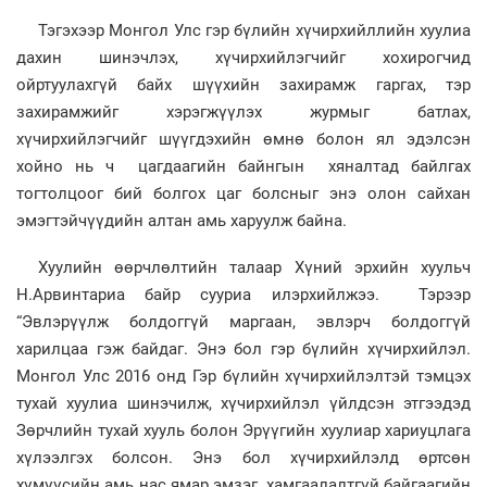
Тэгэхээр Монгол Улс гэр бүлийн хүчирхийллийн хуулиа
дахин шинэчлэх, хүчирхийлэгчийг хохирогчид
ойртуулахгүй байх шүүхийн захирамж гаргах, тэр
захирамжийг хэрэгжүүлэх журмыг батлах,
хүчирхийлэгчийг шүүгдэхийн өмнө болон ял эдэлсэн
хойно нь ч цагдаагийн байнгын хяналтад байлгах
тогтолцоог бий болгох цаг болсныг энэ олон сайхан
эмэгтэйчүүдийн алтан амь харуулж байна.
Хуулийн өөрчлөлтийн талаар Хүний эрхийн хуульч
Н.Арвинтариа байр сууриа илэрхийлжээ. Тэрээр
“Эвлэрүүлж болдоггүй маргаан, эвлэрч болдоггүй
харилцаа гэж байдаг. Энэ бол гэр бүлийн хүчирхийлэл.
Монгол Улс 2016 онд Гэр бүлийн хүчирхийлэлтэй тэмцэх
тухай хуулиа шинэчилж, хүчирхийлэл үйлдсэн этгээдэд
Зөрчлийн тухай хууль болон Эрүүгийн хуулиар хариуцлага
хүлээлгэх болсон. Энэ бол хүчирхийлэлд өртсөн
хүмүүсийн амь нас ямар эмзэг, хамгаалалтгүй байгаагийн