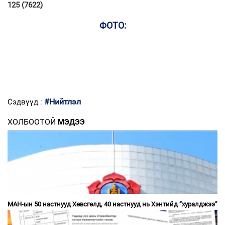
125 (7622)
ФОТО:
#Нийтлэл
Сэдвүүд :
ХОЛБООТОЙ
МЭДЭЭ
МАН-ын 50 настнууд Хөвсгөлд, 40 настнууд нь Хэнтийд “хуралджээ”