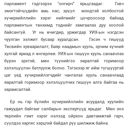
парламент гэдгээрээ “онгирч” ярьцгаадаг. Гэвч
эмэгтэйчүүдийн амь нас, эрүүл мэндтэй холбоотой
хүчирхийллийн хэрэг нийгмийг цочроосоор байхад
парламентын танхимд тэднийг хамгаалах дуу хоолой
байсангүй. Уг нь өчигдөр, уржигдар УИХ-ын нэгдсэн
чуулган ээлжит бусаар хуралдсан. Гэсэн ч гишүүд
Төсвийн хуваарилалт, Баяр наадмын хууль, эрчим хүчний
хулгай яриад л өнгөрлөө. УИХ-ын гишүүн хууль санаачлах
бүрэн эрхтэй, мөн түүнийгээ яаралтай горимоор
хэлэлцүүлэн батлуулж болно. Тэгэхээр яг ийм түгшүүртэй
цаг үед хүчирхийлэгчдийг чангалах хууль санаачлаад
яаралтай горимоор хэлэлцүүлчих гишүүн алга байгаа нь
харамсалтай.
Ер нь гэр бүлийн хүчирхийллийн асуудалд хуулийн
гажуудал байгааг салбарын экспертүүд ярьдаг. Мөн энэ
төрлийн гэмт хэрэг нэлээд ойрхон давтамжтай гарч,
сүүлдээ харгис хэрцгий байдал рүү шилжиж байна.