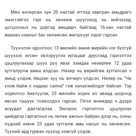
Мөн өнгөрсөн зун 20 настай этгээд хамтран амьдрагч
эмэгтэйгээ гэрт нь хөнөөж шүүгээнд нь хийчхээд,
цогцосных нь дэргэд амьдарч байгаад 16-хан настай
жаахан охиныг бас хөнөөсөн жигшүүрт хэрэг гарсан.
Түүнчлэн одоогоос 13 жилийн өмнө жирийн нэг бүсгүй
шүүхээс өгсөн эвлэрүүлэх хугацааг дуусгаад гэрлэлтээ
цуцлуулахаар шүүх рүү явах замдаа нөхөртөө 12 удаа
хутгалуулж амиа алдсан. Нөхөр нь өөрийгөө хутгалсан ч
амьд үлдэж, бяцхан хүү нь өнчирч үлдсэн. Нөхөр нь “Чи
үхэж байж л надаас сална” гэж заналхийлдэг байсан. Тэр
зорилгоо биелүүлж, 23 жилийн хорих ял аваад шоронд
явсан гашуун тохиолдол гарсан. Гэтэл өнөөдөр ч дээрх
асуудал давтагдлаа. Эхнэрээ гэрлэлтээ цуцлуулах
шийдвэр гаргасных нь төлөө ажлын байран дээр нь, олны
нүдний өмнө 23 удаа хутгалж амь насыг нь хөнөөсөн.
Түүний ард гурван хүүхэд ээжгүй үлдэв.