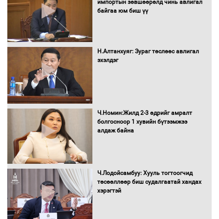
импортын зөвшөөрөлд чинь авлигал
байгаа юм биш үү
Автомашинд улсын дугаарын тэгш,
сондгойгоор шатахуун олгоно
Н.Алтанхуяг: Зураг төслөөс авлигал
эхэлдэг
Бага орлоготой иргэдийн орлогод
татвар ногдуулахгүй байх эрх зүйн
орчныг бүрдүүллээ
Ч.Номин:Жилд 2-3 өдрийг амралт
болгосноор 1 хувийн бүтээмжээ
алдаж байна
Хөшөө бүтсэн түүхийг өгүүлэх 7
баримт
Ч.Лодойсамбуу: Хууль тогтоогчид
төсөөллөөр биш судалгаатай хандах
хэрэгтэй
Хөвсгөл нуурын лусыг тахих төрийн
тахилгын ёслол боллоо