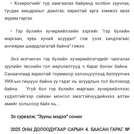
• Хохирогчийг түр хамгаалах байранд холбон зуучлах,
тусдаа амьдрахыг даалгах, яаралтай арга хэмжээ авах
журам гаргах
• Гэр бүлийн хүчирхийллийн хэргийг “гэр бүлийн
маргаан, хувь хүний асуудал” гэж үзэх хандлагаас
ангижрах шаардлагатай байна” гэжээ.
Энэ мэтчилэн гэр бүлийн хүчирхийлэгчдийг чангалах
хуулийн төслийн гол өөрчлөлтүүд ч бараг бэлэн байна.
Санаачлаад яаралтай горимоор хэлэлцүүлээд батлуулчих
УИХ-ын гишүүн байна уу гэдэг нь асуудлын гол болчхоод
байна. Үгүй бол гэр бүлийн маргаан, хүчирхийллээс
үүдэлтэйгээр сайхан монгол эмэгтэйчүүдийнхээ алтан
амийг зольсоор байх нь...
Эх сурвалж: “Зууны мэдээ” сонин
2025 ОНЫ ДОЛООДУГААР САРЫН 4. БААСАН ГАРАГ. №