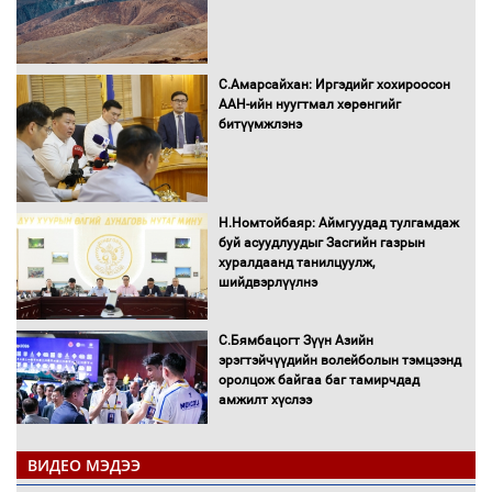
С.Амарсайхан: Иргэдийг хохироосон
ААН-ийн нуугтмал хөрөнгийг
битүүмжлэнэ
Н.Номтойбаяр: Аймгуудад тулгамдаж
буй асуудлуудыг Засгийн газрын
хуралдаанд танилцуулж,
шийдвэрлүүлнэ
С.Бямбацогт Зүүн Азийн
эрэгтэйчүүдийн волейболын тэмцээнд
оролцож байгаа баг тамирчдад
амжилт хүслээ
ВИДЕО МЭДЭЭ