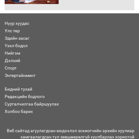
Нүүр хуудас
Улс төр
“Хар жагсаалт”-ын асуудлыг цэгцлэх
Эдийн засаг
чиглэлээр Монголбанкны удирдлагад
30 хоногийн хугацаатай үүрэг өглөө
Үзэл бодол
Нийгэм
Дэлхий
Спорт
Ерөнхий сайд Н.Учрал олимпиадын
Энтертайнмент
хүрээнд гарсан зардлыг шийдвэрлэж
өгөхөөр болов
Бидний тухай
Редакцийн бодлого
Сурталчилгаа байршуулах
Энэ намар 1-6 дугаар ангийн
хүүхдүүдэд сургуулийн автобус
Холбоо барих
үйлчилнэ
Веб сайтад агуулагдсан мэдээлэл зохиогчийн эрхийн хуулиар
хамгаалагдсан тул зөвшөөрөлгүй хуулбарлах хориотой