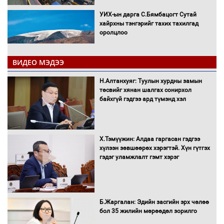
УИХ-ын дарга С.Бямбацогт Сутай
хайрхны тэнгэрийг тахих тахилгад
оролцлоо
ВИДЕО МЭДЭЭ
С.Амарсайхан: Иргэдийг хохироосон
Н.Алтанхуяг: Туулын хурдны замын
ААН-ийн нуугтмал хөрөнгийг
төсвийг хянан шалгах сонирхол
битүүмжлэнэ
байхгүй гэдгээ ард түмэнд хэл
Х.Тэмүүжин: Алдаа гаргасан гэдгээ
Н.Номтойбаяр: Аймгуудад тулгамдаж
хүлээн зөвшөөрөх хэрэгтэй. Хүн гүтгэх
буй асуудлуудыг Засгийн газрын
гэдэг уламжлалт гэмт хэрэг
хуралдаанд танилцуулж,
шийдвэрлүүлнэ
С.Бямбацогт Зүүн Азийн
Б.Жаргалан: Эдийн засгийн эрх чөлөө
эрэгтэйчүүдийн волейболын тэмцээнд
бол 35 жилийн мөрөөдөл зорилго
оролцож байгаа баг тамирчдад
амжилт хүслээ