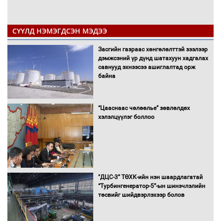
СҮҮЛД НЭМЭГДСЭН МЭДЭЭ
Засгийн газраас хөнгөлөлттэй зээлээр
дэмжсэний үр дүнд шатахуун хадгалах
савнууд эхнээсээ ашиглалтад орж
байна
“Цааснаас чөлөөлье” зөвлөлдөх
хэлэлцүүлэг боллоо
"ДЦС-3” ТӨХК-ийн нэн шаардлагатай
“Турбингенератор-5”-ын шинэчлэлийн
төсвийг шийдвэрлэхээр болов