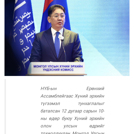
НҮБ-ын Ерөнхий
Ассамблейгаас Хүний эрхийн
түгээмэл тунхаглалыг
баталсан 12 дугаар сарын 10-
ны өдөр буюу Хүний эрхийн
олон улсын өдрийг
тохиолдуулан Монгол Улсын