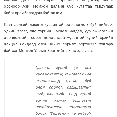
орсноор Ази, Номхон далайн бүс нутагтаа тавдугаар
байрт эрэмбэлэгдэж байгаа юм.
Гэвч дэлхий дахинд хурдацтай өөрчлөгдөж буй нийгэм,
эдийн засаг, улс төрийн нөхцөл байдал, уур амьсгалын
өөрчлөлтийн сөрөг нөлөөнөөс үүдэлтэй хүний эрхийн
нөхцөл байдалд олон шинэ сорилт, бэрхшээл тулгарч
байгааг Монгол Улсын Ерөнхийлөгч тэмдэглэв.
Цаашид хүний эрх, эрх
чөлөөг хангаж, хамгаалах үйл
ажиллагаанд тулгарч буй
олон сорилт, бэрхшээлийг
шийдвэрлэхийн тулд хүний
эрхийг хангах бодлогын
нарийвчилсан төлөвлөгөө
болох “Үндэсний хөтөлбөр”-