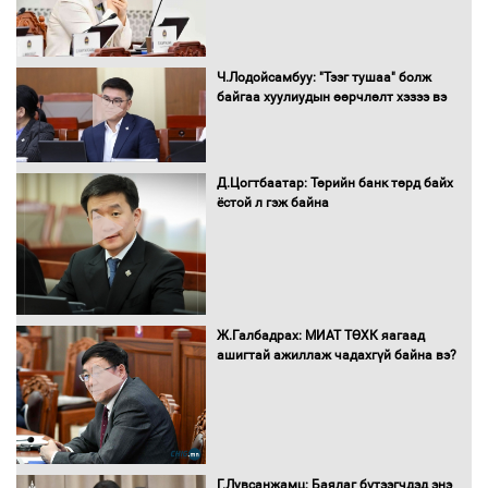
Ч.Лодойсамбуу: "Тээг тушаа" болж
байгаа хуулиудын өөрчлөлт хэзээ вэ
Автобензин, дизель түлшний онцгой
албан татварыг тэглэлээ
Д.Цогтбаатар: Төрийн банк төрд байх
ёстой л гэж байна
Санхүүгийн хэмнэлтийн горимд эрүүл
мэндийн салбар хамаарахгүй
Ж.Галбадрах: МИАТ ТӨХК яагаад
ашигтай ажиллаж чадахгүй байна вэ?
Нөөцийн махны худалдаа,
борлуулалтыг нээлттэй ил тод
болгоно
Г.Лувсанжамц: Баялаг бүтээгчдэд энэ
Монгол Улс “COP17”-д “Тал хээрийн