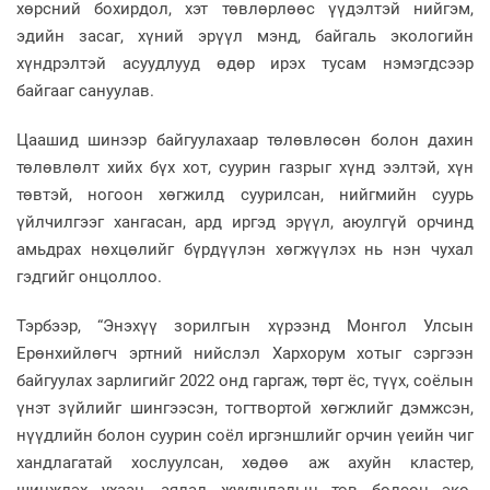
хөрсний бохирдол, хэт төвлөрлөөс үүдэлтэй нийгэм,
эдийн засаг, хүний эрүүл мэнд, байгаль экологийн
хүндрэлтэй асуудлууд өдөр ирэх тусам нэмэгдсээр
байгааг сануулав.
Цаашид шинээр байгуулахаар төлөвлөсөн болон дахин
төлөвлөлт хийх бүх хот, суурин газрыг хүнд ээлтэй, хүн
төвтэй, ногоон хөгжилд суурилсан, нийгмийн суурь
үйлчилгээг хангасан, ард иргэд эрүүл, аюулгүй орчинд
амьдрах нөхцөлийг бүрдүүлэн хөгжүүлэх нь нэн чухал
гэдгийг онцоллоо.
Тэрбээр, “Энэхүү зорилгын хүрээнд Монгол Улсын
Ерөнхийлөгч эртний нийслэл Хархорум хотыг сэргээн
байгуулах зарлигийг 2022 онд гаргаж, төрт ёс, түүх, соёлын
үнэт зүйлийг шингээсэн, тогтвортой хөгжлийг дэмжсэн,
нүүдлийн болон суурин соёл иргэншлийг орчин үеийн чиг
хандлагатай хослуулсан, хөдөө аж ахуйн кластер,
шинжлэх ухаан, аялал жуулчлалын төв болсон эко-