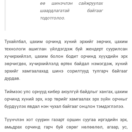
өө шинэчлэн сайжруулах
шаардлагатай байгааг
тодотголоо.
Тухайлбал, цахим орчинд хүний эрхийг зөрчих, цахим
технологи ашиглан үйлдэгдэж буй жендерт суурилсан
хүчирхийлэл, цахим болон бодит орчинд хүүхдийн эрх
зөрчигдөх, хүчирхийлэлд өртөх байдал нэмэгдэж, хүний
эрхийг хамгаалахад шинэ сорилтууд тулгарч байгааг
дурдав.
Тиймээс улс орнууд кибер аюулгүй байдлыг хангах, цахим
орчинд хүний эрх, нэр төрийг хамгаалах эрх зүйн орчныг
бүрдүүлэх явдал нэн чухал байгааг онцлон тэмдэглэлээ.
Түүнчлэн хот суурин газарт оршин суугаа иргэдийн эрх,
амьдрах орчинд гарч буй сөрөг нөлөөлөл, агаар, ус,