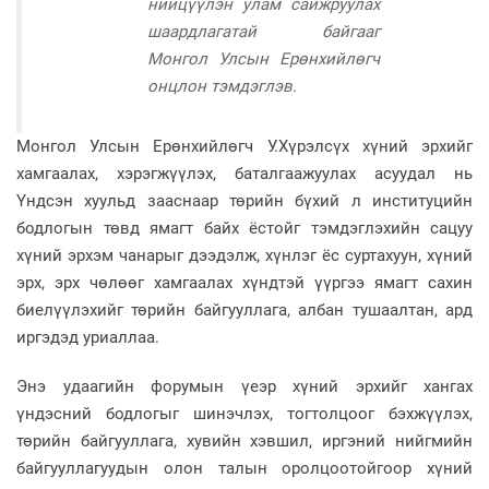
нийцүүлэн улам сайжруулах
шаардлагатай байгааг
Монгол Улсын Ерөнхийлөгч
онцлон тэмдэглэв.
Монгол Улсын Ерөнхийлөгч У.Хүрэлсүх хүний эрхийг
хамгаалах, хэрэгжүүлэх, баталгаажуулах асуудал нь
Үндсэн хуульд зааснаар төрийн бүхий л институцийн
бодлогын төвд ямагт байх ёстойг тэмдэглэхийн сацуу
хүний эрхэм чанарыг дээдэлж, хүнлэг ёс суртахуун, хүний
эрх, эрх чөлөөг хамгаалах хүндтэй үүргээ ямагт сахин
биелүүлэхийг төрийн байгууллага, албан тушаалтан, ард
иргэдэд уриаллаа.
Энэ удаагийн форумын үеэр хүний эрхийг хангах
үндэсний бодлогыг шинэчлэх, тогтолцоог бэхжүүлэх,
төрийн байгууллага, хувийн хэвшил, иргэний нийгмийн
байгууллагуудын олон талын оролцоотойгоор хүний