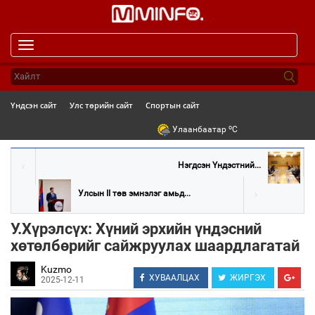
Toggle
navigation
Үндсэн сайт
Улс төрийн сайт
Спортын сайт
o
Улаанбаатар
C
Нэгдсэн Үндэстний...
Улсын II төв эмнэлэг амьд...
У.Хүрэлсүх: Хүний эрхийн үндэсний
хөтөлбөрийг сайжруулах шаардлагатай
Kuzmo
ХУВААЛЦАХ
ЖИРГЭХ
2025-12-11