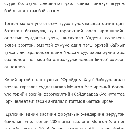
суурь болохуйц дэвшилтэт үзэл санааг ийнхүү агуулж
байсныг илтгэж байгаа юм.
Тэгвэл манай улс энэхүү түүхэн уламжлалаа орчин цагт
бататган бэхжүүлж, хүн төрөлхтний соёл иргэншлийн
ололтыг хүндэтгэн үзэж, анхдугаар Үндсэн хуулиасаа
эхлэн эрэгтэй, эмэгтэй хүмүүс адил тэгш эрхтэй байхыг
тунхаглан, ардчилсан шинэ Үндсэн хуулиараа хүний эрх,
эрх чөлөөг нэг мөр баталгаажуулж чадсан билээ” хэмээн
онцоллоо.
Хүний эрхийн олон улсын “Фрийдом Хаус” байгууллагаас
эрхлэн гаргадаг судалгаагаар Монгол Улс иргэний болон
улс төрийн эрхийн хэрэгжилтийн байдлаараа бүс нутагтаа
“эрх чөлөөтэй” гэсэн ангилалд тогтмол багтаж ирсэн.
“Дэлхийн эдийн засгийн форум”-ын жендерийн зөрүүтэй
байдлын үнэлгээний 2025 оны тайланд Монгол Улс нэг
жилийн дотор 20 байраар урагшлан 65 дугаар байрт