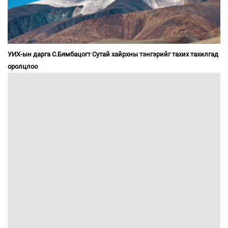
УИХ-ын дарга С.Бямбацогт Сутай хайрхны тэнгэрийг тахих тахилгад
оролцлоо