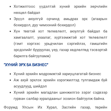
Хотжилтоос үүдэлтэй хүний эрхийн зөрчлийн
нөхцөл байдал
Эрүүл аюулгүй орчинд амьдрах эрх (агаарын
бохирдол, дуу чимээний бохирдол)
Хүн төвтэй хот төлөвлөлт, аюулгүй байдал ба
хамгаалалт, ухаалаг, хүртээмжтэй хот төлөвлөлт
(гэмт хэргээс урьдчилан сэргийлэх, гамшгийн
эрсдэлийг бууруулах, үер, газар хөдлөлтөд тэсвэртэй
барилга байгууламж)
“ХҮНИЙ ЭРХ БА БИЗНЕС”
Хүний эрхийн мэдрэмжтэй хариуцлагатай бизнес
Аж ахуй эрхлэх эрхийн хэрэгжилтэд тулгамдаж буй
асуудлууд, шийдэл
Хүний эрхийн магадлан шинжилгээ зэрэг сэдвээр
гурван салбар хуралдааныг зохион байгуулж байна.
Форумд Улсын Их Хурал, Засгийн газар, төрийн