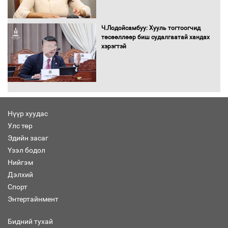
Засгийн газрын ээлжит хуралдаан
болж байна
Ч.Лодойсамбуу: Хууль тогтоогчид
төсөөллөөр биш судалгаатай хандах
хэрэгтэй
Автомашинд улсын дугаарын тэгш,
сондгойгоор шатахуун олгоно
Нүүр хуудас
Улс төр
Бага орлоготой иргэдийн орлогод
Эдийн засаг
татвар ногдуулахгүй байх эрх зүйн
Үзэл бодол
орчныг бүрдүүллээ
Нийгэм
Дэлхий
Спорт
Энтертайнмент
Хөшөө бүтсэн түүхийг өгүүлэх 7
баримт
Бидний тухай