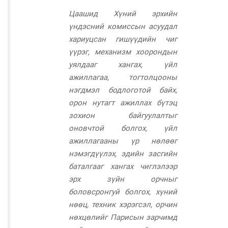
Цаашид Хүний эрхийн
үндэсний комиссын асуудал
хариуцсан гишүүдийн чиг
үүрэг, механизм хоорондын
уялдааг хангах, үйл
ажиллагаа, тогтолцооны
нэгдмэл бодлоготой байх,
орон нутагт ажиллах бүтэц
зохион байгуулалтыг
оновчтой болгох, үйл
ажиллагааны үр нөлөөг
нэмэгдүүлэх, эдийн засгийн
баталгааг хангах чиглэлээр
эрх зүйн орчныг
боловсронгуй болгох, хүний
нөөц, техник хэрэгсэл, орчин
нөхцөлийг Парисын зарчимд