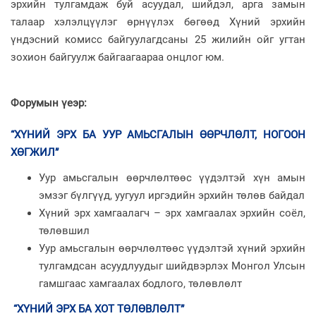
эрхийн тулгамдаж буй асуудал, шийдэл, арга замын
талаар хэлэлцүүлэг өрнүүлэх бөгөөд Хүний эрхийн
үндэсний комисс байгуулагдсаны 25 жилийн ойг угтан
зохион байгуулж байгаагаараа онцлог юм.
Форумын үеэр:
“ХҮНИЙ ЭРХ БА УУР АМЬСГАЛЫН ӨӨРЧЛӨЛТ, НОГООН
ХӨГЖИЛ”
Уур амьсгалын өөрчлөлтөөс үүдэлтэй хүн амын
эмзэг бүлгүүд, уугуул иргэдийн эрхийн төлөв байдал
Хүний эрх хамгаалагч – эрх хамгаалах эрхийн соёл,
төлөвшил
Уур амьсгалын өөрчлөлтөөс үүдэлтэй хүний эрхийн
тулгамдсан асуудлуудыг шийдвэрлэх Монгол Улсын
гамшгаас хамгаалах бодлого, төлөвлөлт
“ХҮНИЙ ЭРХ БА ХОТ ТӨЛӨВЛӨЛТ”