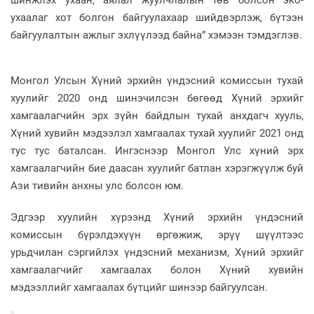
ухаалаг хот болгон байгуулахаар шийдвэрлэж, бүтээн
байгуулалтын ажлыг эхлүүлээд байна” хэмээн тэмдэглэв.
Монгол Улсын Хүний эрхийн үндэсний комиссын тухай
хуулийг 2020 онд шинэчилсэн бөгөөд Хүний эрхийг
хамгаалагчийн эрх зүйн байдлын тухай анхдагч хууль,
Хүний хувийн мэдээлэл хамгаалах тухай хуулийг 2021 онд
тус тус баталсан. Ингэснээр Монгол Улс хүний эрх
хамгаалагчийн бие даасан хуулийг батлан хэрэгжүүлж буй
Ази тивийн анхны улс болсон юм.
Эдгээр хуулийн хүрээнд Хүний эрхийн үндэсний
комиссын бүрэлдэхүүн өргөжиж, эрүү шүүлтээс
урьдчилан сэргийлэх үндэсний механизм, Хүний эрхийг
хамгаалагчийг хамгаалах болон Хүний хувийн
мэдээллийг хамгаалах бүтцийг шинээр байгуулсан.