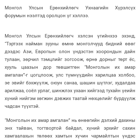
Монгол Улсын Ерөнхийлөгч Ухнаагийн Хүрэлсүх
форумын нээлтэд оролцон үг хэллээ.
Монгол Улсын Ерөнхийлөгч хэлсэн үгийнхээ эхэнд,
“Тэртээх найман зууны өмнө монголчууд бидний өвөг
дээдэс Ази, Европын олон үндэстэн хоорондын дайн
тулаан, зөрчил тэмцлийг зогсоож, өрнө дорныг төрт ёс,
хууль цаазын дор төвшитгөн “Монголын их амар
амгалан”-г цогцлоож, улс түмнүүдийн харилцаа холбоо,
эе эвийг бэхжүүлж, оюун санаа, шашин шүтлэг, худалдаа
арилжаа, соёл урлаг, шинжлэх ухаан хийгээд тухайн үеийн
хүний нийгэм хөгжин дэвжих таатай нөхцөлийг бүрдүүлж
чадсан түүхтэй.
“Монголын их амар амгалан” нь өнөөгийн дэлхий дахины
энх тайван, тогтвортой байдал, хүний эрхийг сахин
хамгаалахын төлөөх хамтын хүчин чармайлтын үндэс