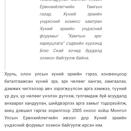
Ерөнхийлөгчийн Тамгын
газар, Хүний эрхийн
үндэсний комисс хамтран
Хүний эрхийн үндэсний
форумыг “Хамтын эрх-
хариуцлага” сэдвийн хүрээнд
Блю Скай зочид буудалд
зохион байгуулж байна.
Хууль, олон улсын хүний эрхийн гэрээ, конвенцоор
баталгаажсан хүний эрх, эрх чөлөөг хангах, хамгаалах,
дэмжих чиглэлээр авч хэрэгжүүлсэн арга хэмжээ, түүний
үр дүн, үр нөлөөг үнэлэн дүгнэж, тулгамдаж буй асуудалд
анхаарал хандуулан, шийдвэрлэх арга замыг тодорхойлж,
ахиц дэвшил гаргах зорилгоор 2005 оноос хойш Монгол
Улсын Ерөнхийлөгчийн ивээл дор Хүний эрхийн
үндэсний форумыг зохион байгуулж ирсэн юм.