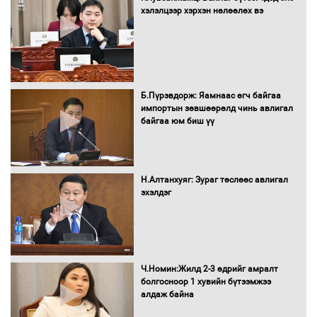
хэлэлцээр хэрхэн нөлөөлөх вэ
төлөвлөгөө”-гөө танилцуулна
16 төрлийн эмийг нэг эх үүсвэрээс
худалдан авах журмыг баталлаа
Б.Пүрэвдорж: Яамнаас өгч байгаа
импортын зөвшөөрөлд чинь авлигал
байгаа юм биш үү
Бүх шатанд хэмнэлтийн горимд
шилжиж, найр наадам, зөвлөгөөн,
Н.Алтанхуяг: Зураг төслөөс авлигал
гадаад томилолтыг хориглолоо
эхэлдэг
Сайд нар төсвөө хэрхэн зарцуулах вэ?
Ч.Номин:Жилд 2-3 өдрийг амралт
болгосноор 1 хувийн бүтээмжээ
алдаж байна