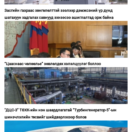
Засгийн газраас хөнгөлөлттэй зээлээр дэмжсэний үр дүнд
шатахуун хадгалах савнууд эхнээсээ ашиглалтад орж байна
“Цааснаас чөлөөлье” зөвлөлдөх хэлэлцүүлэг боллоо
"ДЦС-3” ТӨХК-ийн нэн шаардлагатай “Турбингенератор-5”-ын
шинэчлэлийн төсвийг шийдвэрлэхээр болов