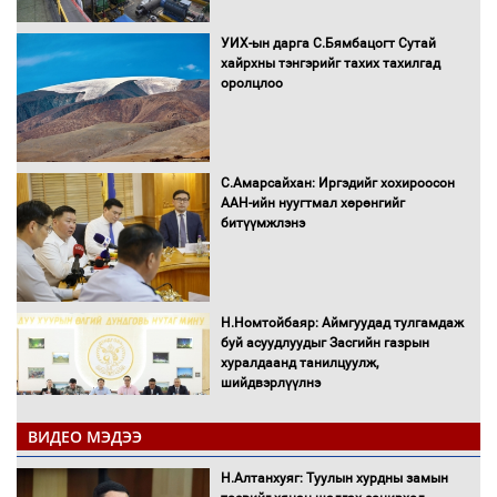
УИХ-ын дарга С.Бямбацогт Сутай
хайрхны тэнгэрийг тахих тахилгад
оролцлоо
С.Амарсайхан: Иргэдийг хохироосон
ААН-ийн нуугтмал хөрөнгийг
битүүмжлэнэ
Н.Номтойбаяр: Аймгуудад тулгамдаж
буй асуудлуудыг Засгийн газрын
хуралдаанд танилцуулж,
шийдвэрлүүлнэ
ВИДЕО МЭДЭЭ
С.Бямбацогт Зүүн Азийн
эрэгтэйчүүдийн волейболын тэмцээнд
Н.Алтанхуяг: Туулын хурдны замын
оролцож байгаа баг тамирчдад