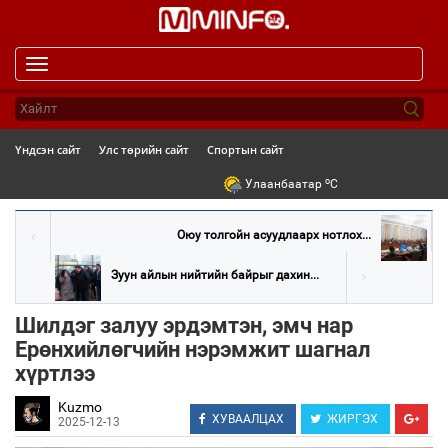
Toggle
navigation
Үндсэн сайт
Улс төрийн сайт
Спортын сайт
o
Улаанбаатар
C
Оюу толгойн асуудлаарх нотлох...
Зуун айлын нийтийн байрыг дахин...
Шилдэг залуу эрдэмтэн, эмч нар
Ерөнхийлөгчийн нэрэмжит шагнал
хүртлээ
Kuzmo
ХУВААЛЦАХ
ЖИРГЭХ
2025-12-13