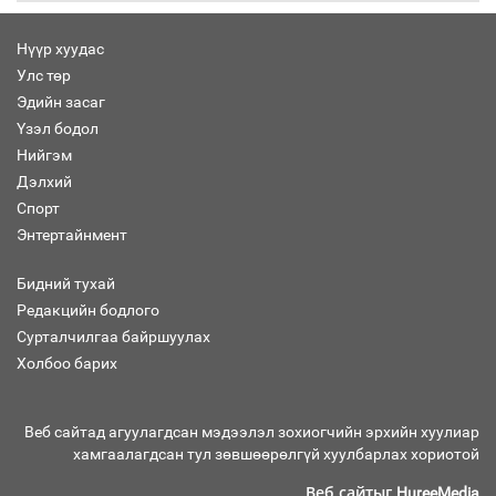
Нүүр хуудас
Улс төр
Хөвсгөл нуурын лусыг тахих төрийн
тахилгын ёслол боллоо
Эдийн засаг
Үзэл бодол
Нийгэм
Дэлхий
Спорт
“Хар жагсаалт”-ын асуудлыг цэгцлэх
Энтертайнмент
чиглэлээр Монголбанкны удирдлагад
30 хоногийн хугацаатай үүрэг өглөө
Бидний тухай
Редакцийн бодлого
Сурталчилгаа байршуулах
Ерөнхий сайд Н.Учрал олимпиадын
Холбоо барих
хүрээнд гарсан зардлыг шийдвэрлэж
өгөхөөр болов
Веб сайтад агуулагдсан мэдээлэл зохиогчийн эрхийн хуулиар
хамгаалагдсан тул зөвшөөрөлгүй хуулбарлах хориотой
Энэ намар 1-6 дугаар ангийн
Веб сайтыг
хүүхдүүдэд сургуулийн автобус
HureeMedia