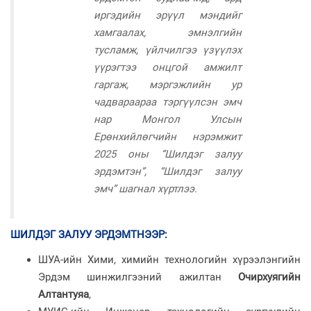
иргэдийн эрүүл мэндийг
хамгаалах, эмнэлгийн
тусламж, үйлчилгээ үзүүлэх
үүрэгтээ онцгой амжилт
гаргаж, мэргэжлийн ур
чадвараараа тэргүүлсэн эмч
нар Монгол Улсын
Ерөнхийлөгчийн нэрэмжит
2025 оны “Шилдэг залуу
эрдэмтэн”, “Шилдэг залуу
эмч” шагнал хүртлээ.
ШИЛДЭГ ЗАЛУУ ЭРДЭМТНЭЭР
:
ШУА-ийн Хими, химийн технологийн хүрээлэнгийн
Эрдэм шинжилгээний ажилтан
Очирхуягийн
Алтантуяа
,