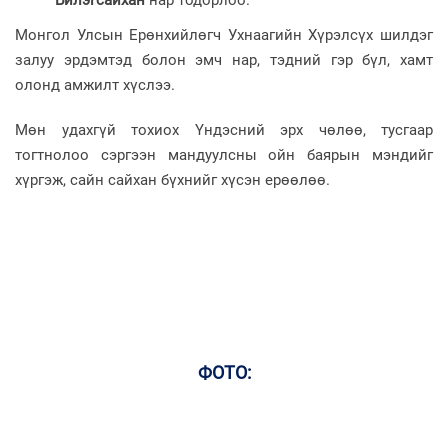
Монгол Улсын Ерөнхийлөгч Ухнаагийн Хүрэлсүх шилдэг
залуу эрдэмтэд болон эмч нар, тэдний гэр бүл, хамт
олонд амжилт хүслээ.
Мөн удахгүй тохиох Үндэсний эрх чөлөө, тусгаар
тогтнолоо сэргээн мандуулсны ойн баярын мэндийг
хүргэж, сайн сайхан бүхнийг хүсэн ерөөлөө.
ФОТО: