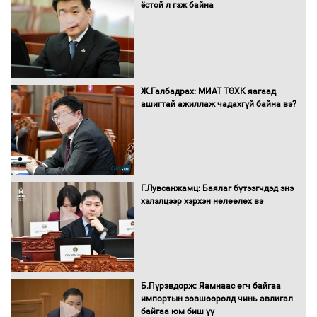
ёстой л гэж байна
Монгол Улс “COP17”-д “Тал хээрийн
төлөвлөгөө”-гөө танилцуулна
16 төрлийн эмийг нэг эх үүсвэрээс
Ж.Галбадрах: МИАТ ТӨХК яагаад
худалдан авах журмыг баталлаа
ашигтай ажиллаж чадахгүй байна вэ?
Бүх шатанд хэмнэлтийн горимд
шилжиж, найр наадам, зөвлөгөөн,
Г.Лувсанжамц: Баялаг бүтээгчдэд энэ
гадаад томилолтыг хориглолоо
хэлэлцээр хэрхэн нөлөөлөх вэ
Сайд нар төсвөө хэрхэн зарцуулах вэ?
Б.Пүрэвдорж: Яамнаас өгч байгаа
импортын зөвшөөрөлд чинь авлигал
байгаа юм биш үү