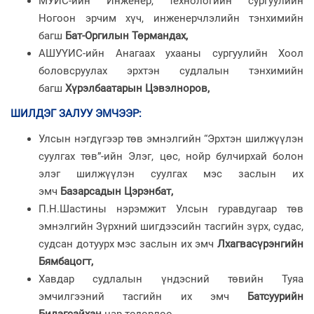
МУИС-ийн Инженер, технологийн сургуулийн
Ногоон эрчим хүч, инженерчлэлийн тэнхимийн
багш
Бат-Оргилын Төрмандах,
АШУҮИС-ийн Анагаах ухааны сургуулийн Хоол
боловсруулах эрхтэн судлалын тэнхимийн
багш
Хүрэлбаатарын Цэвэлноров,
ШИЛДЭГ ЗАЛУУ ЭМЧ
ЭЭР:
Улсын нэгдүгээр төв эмнэлгийн “Эрхтэн шилжүүлэн
суулгах төв”-ийн Элэг, цөс, нойр булчирхай болон
элэг шилжүүлэн суулгах мэс заслын их
эмч
Базарсадын Цэрэнбат,
П.Н.Шастины нэрэмжит Улсын гуравдугаар төв
эмнэлгийн Зүрхний шигдээсийн тасгийн зүрх, судас,
судсан дотуурх мэс заслын их эмч
Лхагвасүрэнгийн
Бямбацогт,
Хавдар судлалын үндэсний төвийн Туяа
эмчилгээний тасгийн их эмч
Батсуурийн
Билэгсайхан
нар тодорлоо.