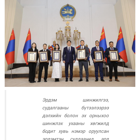
Эрдэм шинжилгээ,
судалгааны бүтээлээрээ
дэлхийн болон эх орныхоо
шинжлэх ухааны хөгжилд
бодит хувь нэмэр оруулсан
эрдэмтэн судлаачид, ард