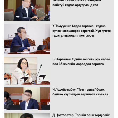
төсвийг хянан шалгах сонирхол
амжилт хүслээ
байхгүй гэдгээ ард түмэнд хэл
Х.Тэмүүжин: Алдаа гаргасан гэдгээ
Автобензин, дизель түлшний онцгой
хүлээн зөвшөөрөх хэрэгтэй. Хүн гүтгэх
албан татварыг тэглэлээ
гэдэг уламжлалт гэмт хэрэг
Санхүүгийн хэмнэлтийн горимд эрүүл
Б.Жаргалан: Эдийн засгийн эрх чөлөө
мэндийн салбар хамаарахгүй
бол 35 жилийн мөрөөдөл зорилго
Нөөцийн махны худалдаа,
Ч.Лодойсамбуу: "Тээг тушаа" болж
борлуулалтыг нээлттэй ил тод
байгаа хуулиудын өөрчлөлт хэзээ вэ
болгоно
Д.Цогтбаатар: Төрийн банк төрд байх