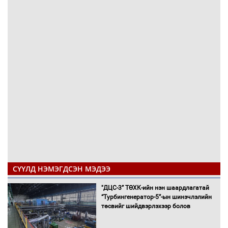
СҮҮЛД НЭМЭГДСЭН МЭДЭЭ
"ДЦС-3” ТӨХК-ийн нэн шаардлагатай
“Турбингенератор-5”-ын шинэчлэлийн
төсвийг шийдвэрлэхээр болов