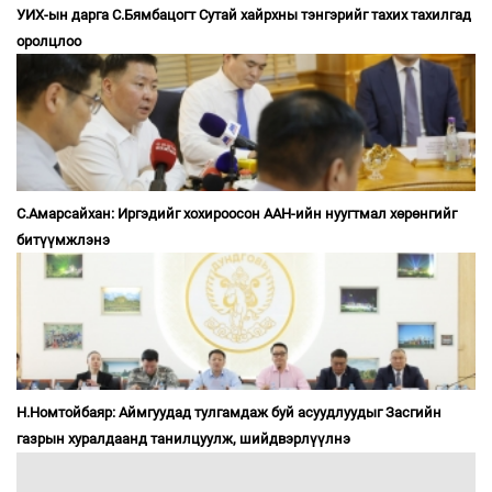
УИХ-ын дарга С.Бямбацогт Сутай хайрхны тэнгэрийг тахих тахилгад
оролцлоо
С.Амарсайхан: Иргэдийг хохироосон ААН-ийн нуугтмал хөрөнгийг
битүүмжлэнэ
Н.Номтойбаяр: Аймгуудад тулгамдаж буй асуудлуудыг Засгийн
газрын хуралдаанд танилцуулж, шийдвэрлүүлнэ