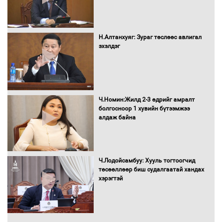
Засгийн газрын ээлжит хуралдаан
болж байна
Н.Алтанхуяг: Зураг төслөөс авлигал
эхэлдэг
Автомашинд улсын дугаарын тэгш,
сондгойгоор шатахуун олгоно
Ч.Номин:Жилд 2-3 өдрийг амралт
болгосноор 1 хувийн бүтээмжээ
алдаж байна
Бага орлоготой иргэдийн орлогод
татвар ногдуулахгүй байх эрх зүйн
орчныг бүрдүүллээ
Ч.Лодойсамбуу: Хууль тогтоогчид
төсөөллөөр биш судалгаатай хандах
хэрэгтэй
Хөшөө бүтсэн түүхийг өгүүлэх 7
баримт