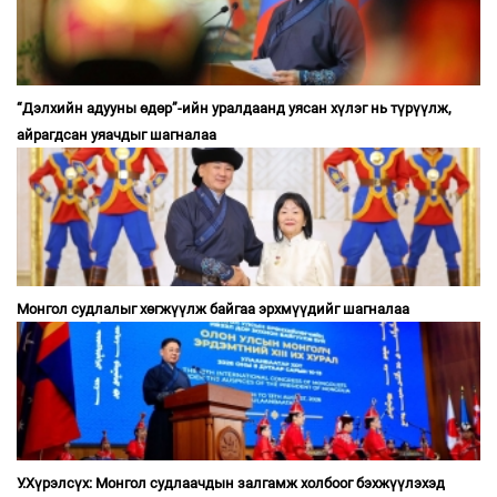
“Дэлхийн адууны өдөр”-ийн уралдаанд уясан хүлэг нь түрүүлж,
айрагдсан уяачдыг шагналаа
Монгол судлалыг хөгжүүлж байгаа эрхмүүдийг шагналаа
У.Хүрэлсүх: Монгол судлаачдын залгамж холбоог бэхжүүлэхэд