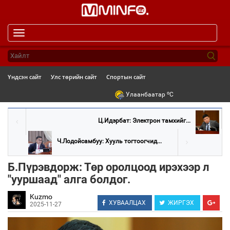
Toggle
navigation
Үндсэн сайт
Улс төрийн сайт
Спортын сайт
o
Улаанбаатар
C
Ц.Идэрбат: Электрон тамхийг...
Ч.Лодойсамбуу: Хууль тогтоогчид...
Б.Пүрэвдорж: Төр оролцоод ирэхээр л
"ууршаад" алга болдог.
Kuzmo
ХУВААЛЦАХ
ЖИРГЭХ
2025-11-27