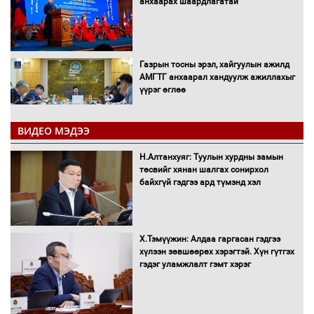
анхаарах шаардлагатай
Газрын тосны эрэл, хайгуулын ажилд
АМГТГ анхаарал хандуулж ажиллахыг
үүрэг өглөө
ВИДЕО МЭДЭЭ
Н.Номтойбаяр: Орон нутаг хөгжихөд
чөдөр болж буй хууль, эрхзүйн орчныг
Н.Алтанхуяг: Туулын хурдны замын
шинэчилнэ
төсвийг хянан шалгах сонирхол
байхгүй гэдгээ ард түмэнд хэл
Багахангай-Хөшигийн хөндий-Эмээлт
Х.Тэмүүжин: Алдаа гаргасан гэдгээ
чиглэлийн төмөр замыг ашиглалтад
хүлээн зөвшөөрөх хэрэгтэй. Хүн гүтгэх
оруулахаар бэлтгэж байна
гэдэг уламжлалт гэмт хэрэг
Сэлэнгэ аймгийн Сүхбаатар суманд 70