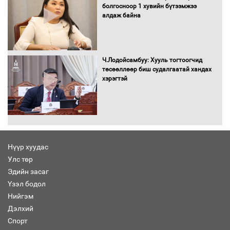
хуралдаанд танилцуулж,
болгосноор 1 хувийн бүтээмжээ
шийдвэрлүүлнэ
алдаж байна
С.Бямбацогт Зүүн Азийн
эрэгтэйчүүдийн волейболын тэмцээнд
оролцож байгаа баг тамирчдад
Ч.Лодойсамбуу: Хууль тогтоогчид
амжилт хүслээ
төсөөллөөр биш судалгаатай хандах
хэрэгтэй
Автобензин, дизель түлшний онцгой
албан татварыг тэглэлээ
Нүүр хуудас
Улс төр
Эдийн засаг
Санхүүгийн хэмнэлтийн горимд эрүүл
Үзэл бодол
мэндийн салбар хамаарахгүй
Нийгэм
Дэлхий
Спорт