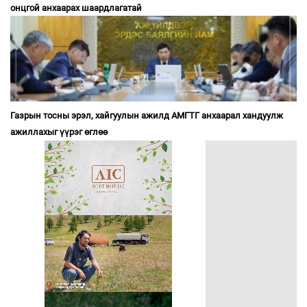
онцгой анхаарах шаардлагатай
Газрын тосны эрэл, хайгуулын ажилд АМГТГ анхаарал хандуулж
ажиллахыг үүрэг өглөө