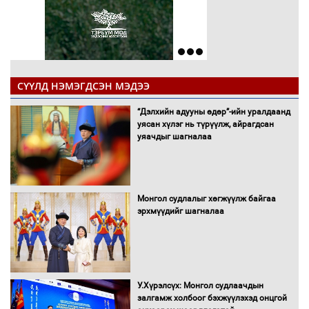
СҮҮЛД НЭМЭГДСЭН МЭДЭЭ
“Дэлхийн адууны өдөр”-ийн уралдаанд
уясан хүлэг нь түрүүлж, айрагдсан
уяачдыг шагналаа
Монгол судлалыг хөгжүүлж байгаа
эрхмүүдийг шагналаа
У.Хүрэлсүх: Монгол судлаачдын
залгамж холбоог бэхжүүлэхэд онцгой