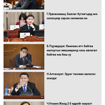
"ДЦС-3” ТӨХК-ийн нэн шаардлагатай
Г.Лувсанжамц: Баялаг бүтээгчдэд энэ
“Турбингенератор-5”-ын шинэчлэлийн
хэлэлцээр хэрхэн нөлөөлөх вэ
төсвийг шийдвэрлэхээр болов
УИХ-ын дарга С.Бямбацогт Сутай
хайрхны тэнгэрийг тахих тахилгад
Б.Пүрэвдорж: Яамнаас өгч байгаа
оролцлоо
импортын зөвшөөрөлд чинь авлигал
байгаа юм биш үү
С.Амарсайхан: Иргэдийг хохироосон
ААН-ийн нуугтмал хөрөнгийг
Н.Алтанхуяг: Зураг төслөөс авлигал
битүүмжлэнэ
эхэлдэг
Н.Номтойбаяр: Аймгуудад тулгамдаж
буй асуудлуудыг Засгийн газрын
Ч.Номин:Жилд 2-3 өдрийг амралт