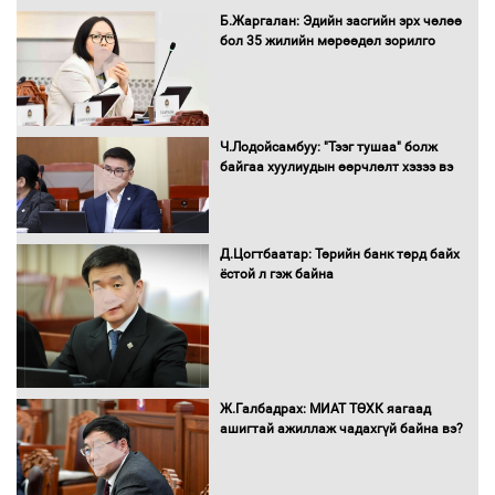
МВт-ын хүчин чадалтай ДЦС-ын галыг
Б.Жаргалан: Эдийн засгийн эрх чөлөө
асаалаа
бол 35 жилийн мөрөөдөл зорилго
Д.Энхтуяа: Иргэдийн санал, хүсэлтийг
салбарын бодлого, хууль тогтоомжид
Ч.Лодойсамбуу: "Тээг тушаа" болж
тусган бодит шийдэлд хүргэхийн
байгаа хуулиудын өөрчлөлт хэзээ вэ
төлөө ажиллана
Д.Цогтбаатар: Төрийн банк төрд байх
Засгийн газраас хөнгөлөлттэй зээлээр
ёстой л гэж байна
дэмжсэний үр дүнд шатахуун хадгалах
савнууд эхнээсээ ашиглалтад орж
байна
“Цааснаас чөлөөлье” зөвлөлдөх
Ж.Галбадрах: МИАТ ТӨХК яагаад
хэлэлцүүлэг боллоо
ашигтай ажиллаж чадахгүй байна вэ?