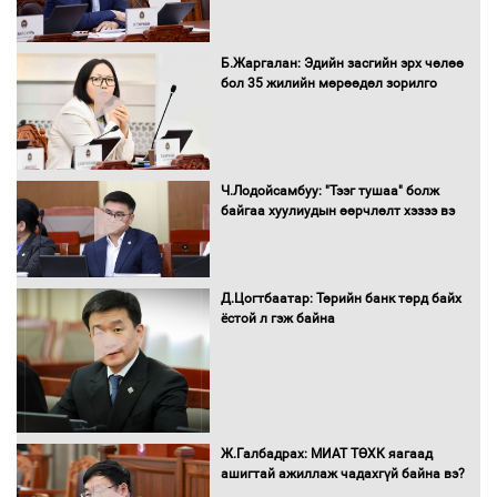
С.Бямбацогт Зүүн Азийн
Б.Жаргалан: Эдийн засгийн эрх чөлөө
эрэгтэйчүүдийн волейболын тэмцээнд
бол 35 жилийн мөрөөдөл зорилго
оролцож байгаа баг тамирчдад
амжилт хүслээ
Ч.Лодойсамбуу: "Тээг тушаа" болж
байгаа хуулиудын өөрчлөлт хэзээ вэ
Автобензин, дизель түлшний онцгой
албан татварыг тэглэлээ
Д.Цогтбаатар: Төрийн банк төрд байх
ёстой л гэж байна
Санхүүгийн хэмнэлтийн горимд эрүүл
мэндийн салбар хамаарахгүй
Ж.Галбадрах: МИАТ ТӨХК яагаад
ашигтай ажиллаж чадахгүй байна вэ?
Нөөцийн махны худалдаа,
борлуулалтыг нээлттэй ил тод