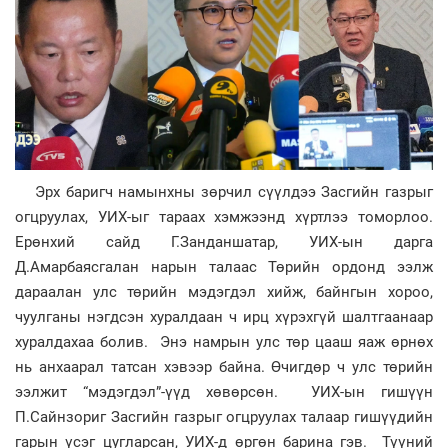
Эрх баригч намынхны зөрчил сүүлдээ Засгийн газрыг
огцруулах, УИХ-ыг тараах хэмжээнд хүртлээ томорлоо.
Ерөнхий сайд Г.Занданшатар, УИХ-ын дарга
Д.Амарбаясгалан нарын талаас Төрийн ордонд ээлж
дараалан улс төрийн мэдэгдэл хийж, байнгын хороо,
чуулганы нэгдсэн хуралдаан ч ирц хүрэхгүй шалтгаанаар
хуралдахаа болив. Энэ намрын улс төр цааш яаж өрнөх
нь анхаарал татсан хэвээр байна. Өчигдөр ч улс төрийн
ээлжит “мэдэгдэл”-үүд хөвөрсөн. УИХ-ын гишүүн
П.Сайнзориг Засгийн газрыг огцруулах талаар гишүүдийн
гарын үсэг цугларсан, УИХ-д өргөн барина гэв. Түүний