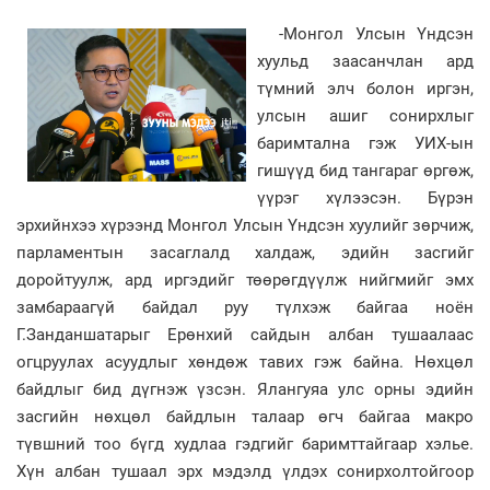
-Монгол Улсын Үндсэн
хуульд заасанчлан ард
түмний элч болон иргэн,
улсын ашиг сонирхлыг
баримтална гэж УИХ-ын
гишүүд бид тангараг өргөж,
үүрэг хүлээсэн. Бүрэн
эрхийнхээ хүрээнд Монгол Улсын Үндсэн хуулийг зөрчиж,
парламентын засаглалд халдаж, эдийн засгийг
доройтуулж, ард иргэдийг төөрөгдүүлж нийгмийг эмх
замбараагүй байдал руу түлхэж байгаа ноён
Г.Занданшатарыг Ерөнхий сайдын албан тушаалаас
огцруулах асуудлыг хөндөж тавих гэж байна. Нөхцөл
байдлыг бид дүгнэж үзсэн. Ялангуяа улс орны эдийн
засгийн нөхцөл байдлын талаар өгч байгаа макро
түвшний тоо бүгд худлаа гэдгийг баримттайгаар хэлье.
Хүн албан тушаал эрх мэдэлд үлдэх сонирхолтойгоор