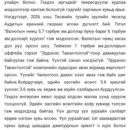
улайрч болно. Гэхдээ иргэдийг төөрөгдүүлж худлаа
мэдээллээр хангаж болохгүй гэдгийг зарчмын хувьд ярья.
Нэгдүгээрт, 2026 оны Төсвийн тухайн хуулийн төсөлд
Аудитын ерөнхий газраас өгсөн дүгнэлт бий. Гэтэл
"Валютын нөөц 5.7 тэрбум ам.доллар буюу бараг 6 тэрбум
ам.долларт хүрлээ" гэж мэдээлсэн. Валютын нөөц хасах
дүн рүү орсон шүү. Тиймээс 1 тэрбум ам.долларын
оффтейк гэрээг "Эрдэнэс Тавантолгой"-гоор дамжуулан
байгуулах гэж байна. Үүнтэй санал нэгдэхгүй. "Эрдэнэс
Тавантолгой" компанийн худалдан авах журамд өөрчлөлт
орсон. Үүнийг Чалкогоос дахин зээл авах гэж байх шиг
байна.Хоёрдугаарт, эдийн засгийн өсөлт 5.6 хувьтай
үүнээс 3.6 хувь нь хөдөө аж ахуйн салбарынх бүрдүүлсэн.
Гэхдээ өнгөрсөн өвөл зудад алдсан малаа үүнд оруулж
тооцоогүй. Эдийн засгийн өсөлтийн хоёр хувиар тэлсэн
гэж мэдэгдээд байгаа. Үүн дотор уул уурхайн салбарт
ердөө нэгхэн хувь өссөн. Уул уурхайгаас хэт хамааралтай
орны хувьд цаашдаа дампуурлын эрмэгт ч хүрч болох