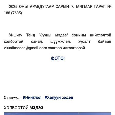
2025 ОНЫ АРАВДУГААР САРЫН 7. МЯГМАР ГАРАГ. №
188 (7685)
Уншигч Танд “Зууны мэдээ” сонины нийтлэлтэй
холбоотой санал, шүүмжлэл, хүсэлт байвал
zuuniimedee@gmail.com хаягаар илгээгээрэй.
ФОТО:
#Нийтлэл
#Халуун сэдэв
Сэдвүүд :
ХОЛБООТОЙ
МЭДЭЭ