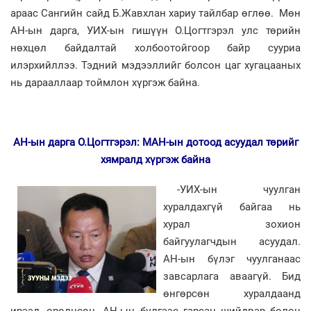
араас Сангийн сайд Б.Жавхлан хариу тайлбар өглөө. Мөн
АН-ын дарга, УИХ-ын гишүүн О.Цогтгэрэл улс төрийн
нөхцөл байдалтай холбоотойгоор байр сууриа
илэрхийллээ. Тэдний мэдээллийг болсон цаг хугацааных
нь дарааллаар тоймлон хүргэж байна.
АН-ын дарга О.Цогтгэрэл: МАН-ын дотоод асуудал төрийг
хямралд хүргэж байна
-УИХ-ын чуулган
хуралдахгүй байгаа нь
хурал зохион
байгуулагчдын асуудал.
АН-ын бүлэг чуулганаас
завсарлага аваагүй. Бид
өнгөрсөн хуралдаанд