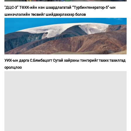
"ДЦС-3” ТӨХК-ийн нэн шаардлагатай “Турбингенератор-5”-ын
шинэчлэлийн төсвийг шийдвэрлэхээр болов
УИХ-ын дарга С.Бямбацогт Сутай хайрхны тэнгэрийг тахих тахилгад
оролцлоо