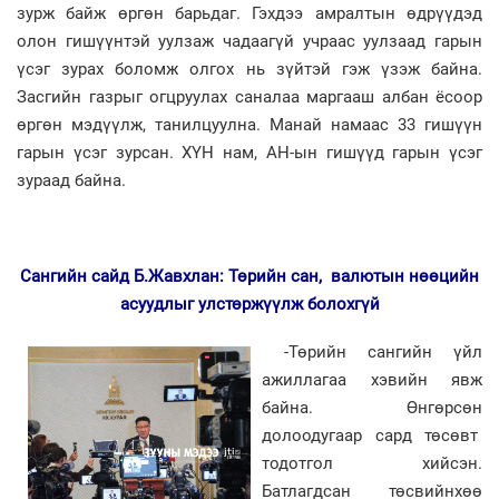
зурж байж өргөн барьдаг. Гэхдээ амралтын өдрүүдэд
олон гишүүнтэй уулзаж чадаагүй учраас уулзаад гарын
үсэг зурах боломж олгох нь зүйтэй гэж үзэж байна.
Засгийн газрыг огцруулах саналаа маргааш албан ёсоор
өргөн мэдүүлж, танилцуулна. Манай намаас 33 гишүүн
гарын үсэг зурсан. ХҮН нам, АН-ын гишүүд гарын үсэг
зураад байна.
Сангийн сайд Б.Жавхлан: Төрийн сан, валютын нөөцийн
асуудлыг улстөржүүлж болохгүй
-Төрийн сангийн үйл
ажиллагаа хэвийн явж
байна. Өнгөрсөн
долоодугаар сард төсөвт
тодотгол хийсэн.
Батлагдсан төсвийнхөө