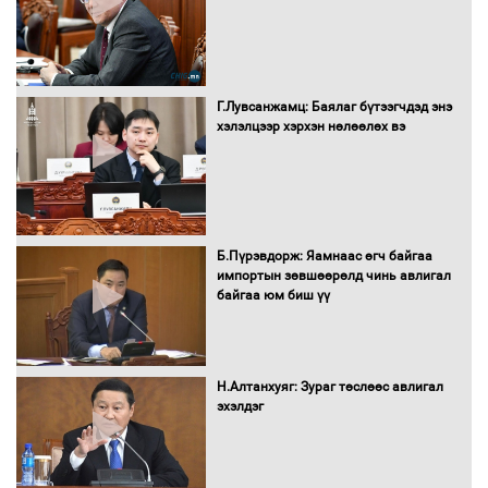
болгоно
Г.Лувсанжамц: Баялаг бүтээгчдэд энэ
Монгол Улс “COP17”-д “Тал хээрийн
хэлэлцээр хэрхэн нөлөөлөх вэ
төлөвлөгөө”-гөө танилцуулна
16 төрлийн эмийг нэг эх үүсвэрээс
худалдан авах журмыг баталлаа
Б.Пүрэвдорж: Яамнаас өгч байгаа
импортын зөвшөөрөлд чинь авлигал
байгаа юм биш үү
Бүх шатанд хэмнэлтийн горимд
шилжиж, найр наадам, зөвлөгөөн,
Н.Алтанхуяг: Зураг төслөөс авлигал
гадаад томилолтыг хориглолоо
эхэлдэг