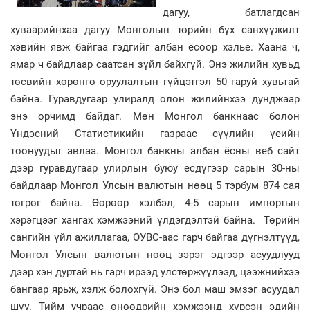
дагуу, батлагдсан
хуваарийнхаа дагуу Монголын төрийн бүх санхүүжилт
хэвийн явж байгаа гэдгийг албан ёсоор хэлье. Хаана ч,
ямар ч байдлаар саатсан зүйл байхгүй. Энэ жилийн хувьд
төсвийн хөрөнгө оруулалтын гүйцэтгэл 50 гаруй хувьтай
байна. Гуравдугаар улиралд олон жилийнхээ дунджаар
энэ орчимд байдаг. Мөн Монгол банкнаас болон
Үндэсний Статистикийн газраас сүүлийн үеийн
тоонуудыг авлаа. Монгол банкны албан ёсны веб сайт
дээр гуравдугаар улирлын буюу есдүгээр сарын 30-ны
байдлаар Монгол Улсын валютын нөөц 5 тэрбум 874 сая
төгрөг байна. Өөрөөр хэлбэл, 4-5 сарын импортын
хэрэгцээг хангах хэмжээний үлдэгдэлтэй байна. Төрийн
сангийн үйл ажиллагаа, ОУВС-аас гарч байгаа дүгнэлтүүд,
Монгол Улсын валютын нөөц зэрэг эдгээр асуудлууд
дээр хэн дуртай нь гарч ирээд улстөржүүлээд, цээжнийхээ
бангаар ярьж, хэлж болохгүй. Энэ бол маш эмзэг асуудал
шүү. Тийм учраас өнөөдрийн хэмжээнд хүрсэн эдийн