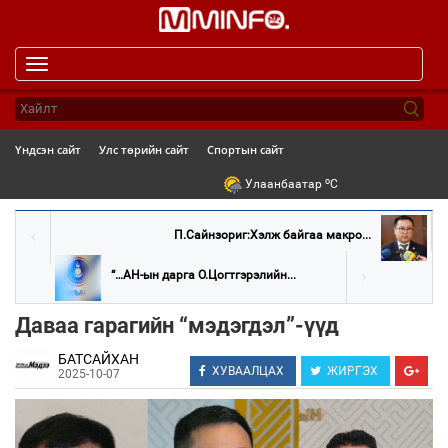
Toggle
navigation
Үндсэн сайт
Улс төрийн сайт
Спортын сайт
o
Улаанбаатар
C
П.Сайнзориг:Хэлж байгаа макро...
“…АН-ын дарга О.Цогтгэрэлийн...
Даваа гарагийн “мэдэгдэл”-үүд
БАТСАЙХАН
ХУВААЛЦАХ
ЖИРГЭХ
2025-10-07