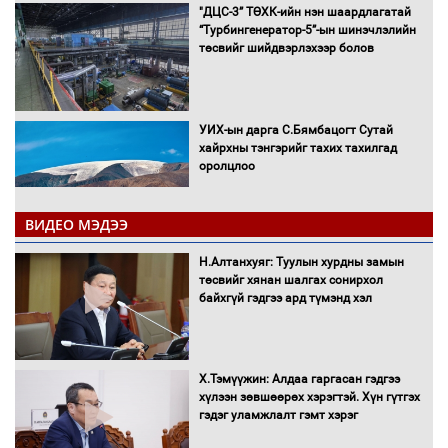
"ДЦС-3” ТӨХК-ийн нэн шаардлагатай
“Турбингенератор-5”-ын шинэчлэлийн
төсвийг шийдвэрлэхээр болов
УИХ-ын дарга С.Бямбацогт Сутай
хайрхны тэнгэрийг тахих тахилгад
оролцлоо
ВИДЕО МЭДЭЭ
С.Амарсайхан: Иргэдийг хохироосон
Н.Алтанхуяг: Туулын хурдны замын
ААН-ийн нуугтмал хөрөнгийг
төсвийг хянан шалгах сонирхол
битүүмжлэнэ
байхгүй гэдгээ ард түмэнд хэл
Х.Тэмүүжин: Алдаа гаргасан гэдгээ
Н.Номтойбаяр: Аймгуудад тулгамдаж
хүлээн зөвшөөрөх хэрэгтэй. Хүн гүтгэх
буй асуудлуудыг Засгийн газрын
гэдэг уламжлалт гэмт хэрэг
хуралдаанд танилцуулж,
шийдвэрлүүлнэ