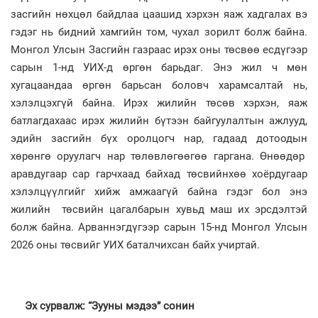
засгийн нөхцөл байдлаа цаашид хэрхэн яаж хадгалах вэ
гэдэг нь бидний хамгийн том, чухал зорилт болж байна.
Монгол Улсын Засгийн газраас ирэх оны төсвөө есдүгээр
сарын 1-нд УИХ-д өргөн барьдаг. Энэ жил ч мөн
хугацаандаа өргөн барьсан боловч харамсалтай нь,
хэлэлцэхгүй байна. Ирэх жилийн төсөв хэрхэн, яаж
батлагдахаас ирэх жилийн бүтээн байгуулалтын ажлууд,
эдийн засгийн бүх оролцогч нар, гадаад дотоодын
хөрөнгө оруулагч нар төлөвлөгөөгөө гаргана. Өнөөдөр
аравдугаар сар гарчхаад байхад төсвийнхөө хоёрдугаар
хэлэлцүүлгийг хийж амжаагүй байна гэдэг бол энэ
жилийн төсвийн цагалбарын хувьд маш их эрсдэлтэй
болж байна. Арваннэгдүгээр сарын 15-нд Монгол Улсын
2026 оны төсвийг УИХ баталчихсан байх учиртай.
Эх сурвалж: “Зууны мэдээ” сонин