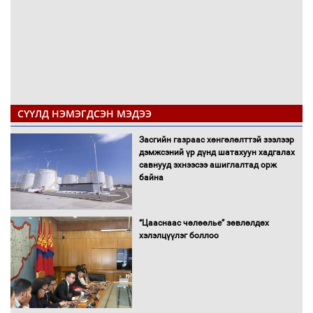
СҮҮЛД НЭМЭГДСЭН МЭДЭЭ
Засгийн газраас хөнгөлөлттэй зээлээр
дэмжсэний үр дүнд шатахуун хадгалах
савнууд эхнээсээ ашиглалтад орж
байна
“Цааснаас чөлөөлье” зөвлөлдөх
хэлэлцүүлэг боллоо