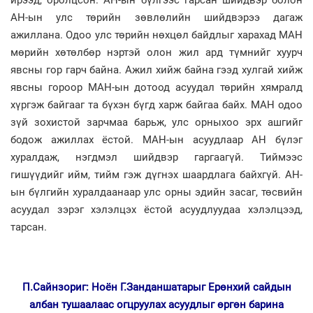
ирээд, оролцсон. АН-ын бүлгээс гарсан шийдвэр болон
АН-ын улс төрийн зөвлөлийн шийдвэрээ дагаж
ажиллана. Одоо улс төрийн нөхцөл байдлыг харахад МАН
мөрийн хөтөлбөр нэртэй олон жил ард түмнийг хуурч
явсны гор гарч байна. Ажил хийж байна гээд хулгай хийж
явсны гороор МАН-ын дотоод асуудал төрийн хямралд
хүргэж байгааг та бүхэн бүгд харж байгаа байх. МАН одоо
зүй зохистой зарчмаа барьж, улс орныхоо эрх ашгийг
бодож ажиллах ёстой. МАН-ын асуудлаар АН бүлэг
хуралдаж, нэгдмэл шийдвэр гаргаагүй. Тиймээс
гишүүдийг ийм, тийм гэж дүгнэх шаардлага байхгүй. АН-
ын бүлгийн хуралдаанаар улс орны эдийн засаг, төсвийн
асуудал зэрэг хэлэлцэх ёстой асуудлуудаа хэлэлцээд,
тарсан.
П.Сайнзориг: Ноён Г.Занданшатарыг Ерөнхий сайдын
албан тушаалаас огцруулах асуудлыг өргөн барина