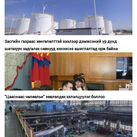
Засгийн газраас хөнгөлөлттэй зээлээр дэмжсэний үр дүнд
шатахуун хадгалах савнууд эхнээсээ ашиглалтад орж байна
“Цааснаас чөлөөлье” зөвлөлдөх хэлэлцүүлэг боллоо