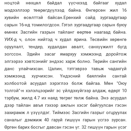
ноцтой нөхцөл байдал үүсчхээд байгааг худал
мэдээллээр төөрөгдүүлээд байна. Өнгөрсөн жил 16
хувийн өсөлттэй байсан.Ерөнхий сайд зургаадугаар
сарын 16-нд томилогдсон. Гэтэл зургаадугаар сарын буюу
өмнөх Засгийн газрын тайланг өөртөө наагаад байна.
УИХ-д ч, олон нийтэд ч худал ярина. Төсвийн хөрөнгө
оруулалт, тендер, худалдан авалт, санхүүжилт бүгд
зогссон. Эдийн засаг ямархуу хэмжээнд доройтож
элгээрээ хэвтсэнийг эндээс харж болно. Төрийн сангийн
данс улайчихсан. Цалин, тэтгэврээ тавьж чадахгүй
хэмжээнд хүрчихсэн. Үндэсний баялгийн сантай
холбоотой асуудал зэрэглээ болж байгаа. Мөн "Оюу
толгой"-н хэлэлцээрийг эс үйлдэхүйгээр алдаж, өдөрт 10
тэрбум, жилд 4.7 их наяд төгрөг төлж байна. Энэ асуудал
дээр тайлан авъя гэхээр ажлын хэсэг байгуулсан гэсэн
захирамж л үзүүлдэг. Тиймээс Засгийн газрыг огцруулах
саналыг дэмжиж 40 гаруй гишүүн гарын үсгээ зурсан.
Өргөн барих босгыг давсан гэсэн үг. 32 гишүүн гарын үсэг