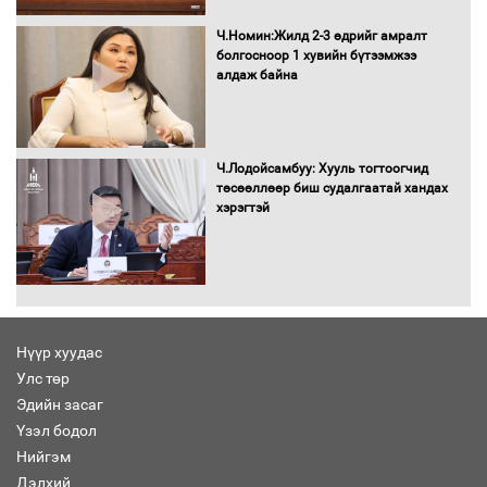
Сайд нар төсвөө хэрхэн зарцуулах вэ?
Ч.Номин:Жилд 2-3 өдрийг амралт
болгосноор 1 хувийн бүтээмжээ
алдаж байна
Засгийн газрын ээлжит хуралдаан
болж байна
Ч.Лодойсамбуу: Хууль тогтоогчид
төсөөллөөр биш судалгаатай хандах
хэрэгтэй
Автомашинд улсын дугаарын тэгш,
сондгойгоор шатахуун олгоно
Нүүр хуудас
Улс төр
Бага орлоготой иргэдийн орлогод
Эдийн засаг
татвар ногдуулахгүй байх эрх зүйн
Үзэл бодол
орчныг бүрдүүллээ
Нийгэм
Дэлхий