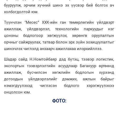
бууруулж, эрчим хүчний шинэ эх үүсвэр бий болгох ач
холбогдолтой юм.
Түүнчлэн “Месес” ХХК-ийн ган төмөрлөгийн үйлдвэрт
ажиллаж, үйлдвэрлэл, технологийн паркуудыг нэг
цонхны бодлогоор хөгжүүлэх, хөрөнгө оруулалтын
орчныг сайжруулах, татвар болон эрх зүйн зохицуулалтыг
шинэчлэх чиглэлд анхаарч ажиллахаа илэрхийллээ.
Шадар сайд Н.Номтойбаяр дэд бүтэц, тээвэр логистик,
экспортын тээвэрлэлтийн асуудлаар Багануур өртөөнд
ажиллаж, бүсчилсэн хөгжлийн бодлогын хүрээнд
дотоодын үйлдвэрлэлийг дэмжих, ажлын байрыг
нэмэгдүүлэхэд чиглэсэн бодлого хэрэгжүүлэхээ
онцолсон юм.
ФОТО: