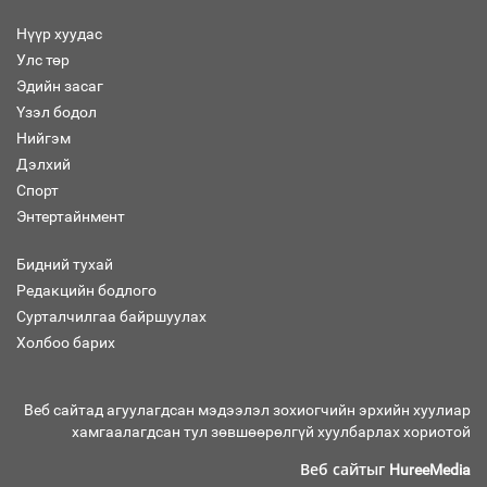
Нүүр хуудас
Улс төр
Эдийн засаг
Засгийн газрын ээлжит хуралдаан
болж байна
Үзэл бодол
Нийгэм
Дэлхий
Спорт
Энтертайнмент
Автомашинд улсын дугаарын тэгш,
сондгойгоор шатахуун олгоно
Бидний тухай
Редакцийн бодлого
Сурталчилгаа байршуулах
Холбоо барих
Бага орлоготой иргэдийн орлогод
татвар ногдуулахгүй байх эрх зүйн
орчныг бүрдүүллээ
Веб сайтад агуулагдсан мэдээлэл зохиогчийн эрхийн хуулиар
хамгаалагдсан тул зөвшөөрөлгүй хуулбарлах хориотой
Веб сайтыг
HureeMedia