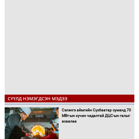
СҮҮЛД НЭМЭГДСЭН МЭДЭЭ
Сэлэнгэ аймгийн Сүхбаатар суманд 70
МВт-ын хүчин чадалтай ДЦС-ын галыг
асаалаа