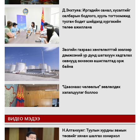
Д.Энхтуяа: Иргэдийн санал, хүсэлтийг
салбарын бодлого, хууль тогтоомжид
тусган бодит шийдэлд хүргэхийн
төлөө ажиллана
Засгийн газраас хөнгөлөлттэй зээлээр
дэмжсэний үр дүнд шатахуун хадгалах
савнууд эхнээсээ ашиглалтад орж
байна
“Цааснаас чөлөөлье” зөвлөлдөх
хэлэлцүүлэг боллоо
ВИДЕО МЭДЭЭ
Н.Алтанхуяг: Туулын хурдны замын
"ДЦС-3” ТӨХК-ийн нэн шаардлагатай
төсвийг хянан шалгах сонирхол
“Турбингенератор-5”-ын шинэчлэлийн