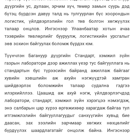
дүүргийн ус, дулаан, эрчим хүч, төмөр замын суурь дэд
бүтэц бүрдсэн давуу талд нь тулгуурлан бүс хоорондын
логистик, үйлдвэрлэлийн гол төв болгон хөгжүүлэх
талаар онцлов. Ингэснээр Улаанбаатар хотын ачаа
тээврийн төвлөрлийг бууруулж, логистикийн урсгалыг
зөв зохион байгуулах боломж бүрдэх юм.
Түүнчлэн Багануур дүүргийн Стандарт, хэмжил зүйн
газрын лаборатори дээр ажиллах үеэр тус байгууллага нь
стандартын бус түрээсийн байранд ажиллаж байгааг
хувийн хэвшлийн аж ахуйн нэгжүүдтэй хамтран
шийдвэрлэх боломжийн талаар судална гэдгээ
илэрхийллээ. Цаашид аж ахуй нэгж, үйлдвэрлэгчдэд
лаборатори, стандарт, хэмжил зүйн хэрэгцээ нэмэгдэж,
энэ салбарын цар хүрээ өргөжихөөр харагдаж байгаа тул
итгэмжлэлийн байгууллагуудыг санхүүгийн хувьд бие
даасан, зах зээлийн зарчмаар хөгжих нөхцөлийг
бүрдүүлэх шаардлагатайг онцолж байна. Ингэснээр