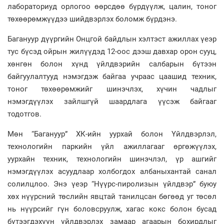
лабораториуд орлогоо өөрсдөө бүрдүүлж, цалин, тоног
төхөөрөмжүүдээ шийдвэрлэх боломж бүрдэнэ.
Багануур дүүргийн Онцгой байдлын хэлтэст ажиллах үеэр
тус бүсэд ойрын жилүүдэд 12-оос дээш давхар орон сууц,
хөнгөн болон хүнд үйлдвэрийн салбарын бүтээн
байгуулалтууд нэмэгдэж байгаа учраас цаашид техник,
тоног төхөөрөмжийг шинэчлэх, хүчин чадлыг
нэмэгдүүлэх зайлшгүй шаардлага үүсэж байгааг
тодотгов.
Мөн “Багануур” ХК-ийн уурхай болон Үйлдвэрлэл,
технологийн паркийн үйл ажиллагааг өргөжүүлэх,
уурхайн техник, технологийн шинэчлэл, үр ашгийг
нэмэгдүүлэх асуудлаар холбогдох албаныхантай санал
солилцлоо. Энэ үеэр “Нүүрс-пиролизын үйлдвэр” буюу
хөх нүүрсний төслийн явцтай танилцсан бөгөөд уг төсөл
нь нүүрсийг гүн боловсруулж, хагас кокс болон бусад
бүтээгдэхүүн үйлдвэрлэх замаар агаарын бохирдлыг