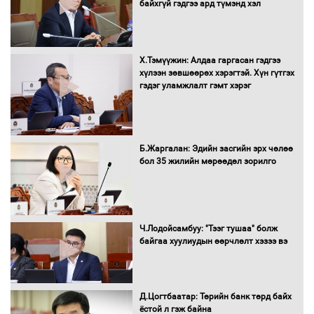
байхгүй гэдгээ ард түмэнд хэл
төсвийг шийдвэрлэхээр болов
Х.Тэмүүжин: Алдаа гаргасан гэдгээ
УИХ-ын дарга С.Бямбацогт Сутай
хүлээн зөвшөөрөх хэрэгтэй. Хүн гүтгэх
хайрхны тэнгэрийг тахих тахилгад
гэдэг уламжлалт гэмт хэрэг
оролцлоо
Б.Жаргалан: Эдийн засгийн эрх чөлөө
С.Амарсайхан: Иргэдийг хохироосон
бол 35 жилийн мөрөөдөл зорилго
ААН-ийн нуугтмал хөрөнгийг
битүүмжлэнэ
Ч.Лодойсамбуу: "Тээг тушаа" болж
Н.Номтойбаяр: Аймгуудад тулгамдаж
байгаа хуулиудын өөрчлөлт хэзээ вэ
буй асуудлуудыг Засгийн газрын
хуралдаанд танилцуулж,
шийдвэрлүүлнэ
Д.Цогтбаатар: Төрийн банк төрд байх
ёстой л гэж байна