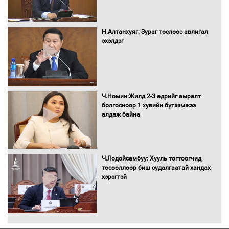
Монгол Улс “COP17”-д “Тал хээрийн
Н.Алтанхуяг: Зураг төслөөс авлигал
төлөвлөгөө”-гөө танилцуулна
эхэлдэг
16 төрлийн эмийг нэг эх үүсвэрээс
Ч.Номин:Жилд 2-3 өдрийг амралт
худалдан авах журмыг баталлаа
болгосноор 1 хувийн бүтээмжээ
алдаж байна
Бүх шатанд хэмнэлтийн горимд
Ч.Лодойсамбуу: Хууль тогтоогчид
шилжиж, найр наадам, зөвлөгөөн,
төсөөллөөр биш судалгаатай хандах
гадаад томилолтыг хориглолоо
хэрэгтэй
Сайд нар төсвөө хэрхэн зарцуулах вэ?