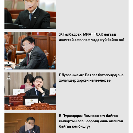
С.Бямбацогт Зүүн Азийн
эрэгтэйчүүдийн волейболын тэмцээнд
оролцож байгаа баг тамирчдад
амжилт хүслээ
Ж.Галбадрах: МИАТ ТӨХК яагаад
ашигтай ажиллаж чадахгүй байна вэ?
Автобензин, дизель түлшний онцгой
албан татварыг тэглэлээ
Г.Лувсанжамц: Баялаг бүтээгчдэд энэ
Санхүүгийн хэмнэлтийн горимд эрүүл
хэлэлцээр хэрхэн нөлөөлөх вэ
мэндийн салбар хамаарахгүй
Нөөцийн махны худалдаа,
Б.Пүрэвдорж: Яамнаас өгч байгаа
борлуулалтыг нээлттэй ил тод
импортын зөвшөөрөлд чинь авлигал
болгоно
байгаа юм биш үү