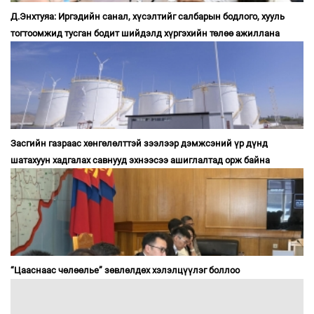
Д.Энхтуяа: Иргэдийн санал, хүсэлтийг салбарын бодлого, хууль
тогтоомжид тусган бодит шийдэлд хүргэхийн төлөө ажиллана
Засгийн газраас хөнгөлөлттэй зээлээр дэмжсэний үр дүнд
шатахуун хадгалах савнууд эхнээсээ ашиглалтад орж байна
“Цааснаас чөлөөлье” зөвлөлдөх хэлэлцүүлэг боллоо