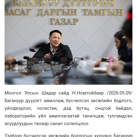
Монгол Улсын Шадар сайд Н.Номтойбаяр /2026.05.09/
Багануур дүүрэгт ажиллаж, бүсчилсэн хөгжлийн бодлого,
үйлдвэрлэл, логистик, дэд бүтэц, онцгой байдал,
лабораторийн үйл ажиллагаатай танилцаж, тулгамдсан
асуудлуудын талаар санал солилцлоо.
Тэрбээр бүсчилсэн хөгжлийн бодлогын хүрээнд Багануур