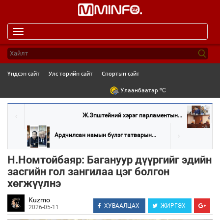
Toggle
navigation
Үндсэн сайт
Улс төрийн сайт
Спортын сайт
o
Улаанбаатар
C
Ж.Эпштейний хэрэг парламентын...
Ардчилсан намын бүлэг татварын...
Н.Номтойбаяр: Багануур дүүргийг эдийн
засгийн гол зангилаа цэг болгон
хөгжүүлнэ
Kuzmo
ХУВААЛЦАХ
ЖИРГЭХ
2026-05-11