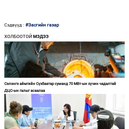
#Засгийн газар
Сэдвүүд :
ХОЛБООТОЙ
МЭДЭЭ
Сэлэнгэ аймгийн Сүхбаатар суманд 70 МВт-ын хүчин чадалтай
ДЦС-ын галыг асаалаа