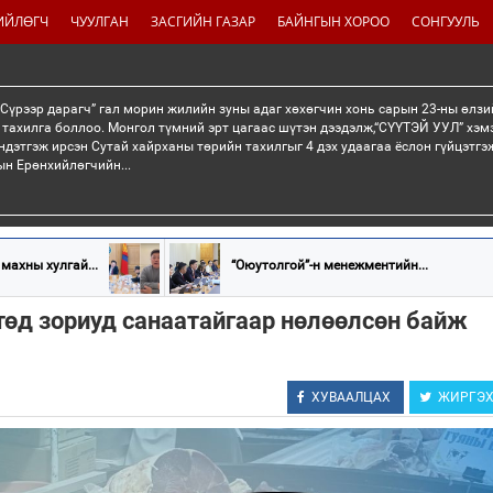
ИЙЛӨГЧ
ЧУУЛГАН
ЗАСГИЙН ГАЗАР
БАЙНГЫН ХОРОО
СОНГУУЛЬ
“Сүрээр дарагч” гал морин жилийн зуны адаг хөхөгчин хонь сарын 23-ны өлзи
 тахилга боллоо. Монгол түмний эрт цагаас шүтэн дээдэлж,“СҮҮТЭЙ УУЛ” хэмэ
ндэтгэж ирсэн Сутай хайрханы төрийн тахилгыг 4 дэх удаагаа ёслон гүйцэтг
н Ерөнхийлөгчийн...
махны хулгай...
“Оюутолгой”-н менежментийн...
төд зориуд санаатайгаар нөлөөлсөн байж
ХУВААЛЦАХ
ЖИРГЭ