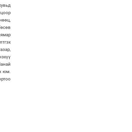
болов
хувьд
Энэ намар 1-6 дугаар
гцоор
ангийн хүүхдүүдэд
нөөц,
сургуулийн автобус
үйлчилнэ
Төсөв
Аймгуудад баригдаж
 ямар
буй ДЦС-ын төслийг
лтгэх
үргэлжүүлэх чиглэл
азар,
өглөө
нэхүү
Улсын хэмжээнд АИ-92
Манай
автобензиний 17
хоногийн нөөцтэй байна
х юм.
ортоо
Н.Номтойбаяр: Эрт
сэрэмжлүүлэх
тогтолцоо, шинэ
технологи гамшгийн
эрсдэлийг бууруулах гол
хөшүүрэг
“280 мянган тонн хагас
кокс, 180 мянган тонн