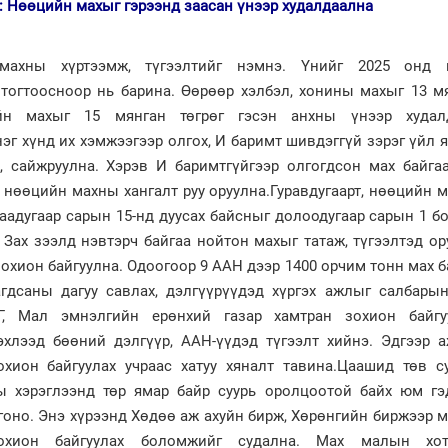
: Нөөцийн махыг гэрээнд заасан үнээр худалдаална
махны хүртээмж, түгээлтийг нэмнэ. Үнийг 2025 онд г
 тогтоосноор нь барина. Өөрөөр хэлбэл, хонины махыг 13 м
ийн махыг 15 мянган төгрөг гэсэн анхны үнээр худал
нэг хүнд их хэмжээгээр олгох, И баримт шивдэггүй зэрэг үйл 
, сайжруулна. Хэрэв И баримтгүйгээр олгогдсон мах байга
 нөөцийн махны хангалт руу оруулна.Гуравдугаарт, нөөцийн 
гаадугаар сарын 15-нд дуусах байсныг долоодугаар сарын 1 б
 Зах зээлд нэвтэрч байгаа нойтон махыг татаж, түгээлтэд ор
зохион байгуулна. Одоогоор 9 ААН дээр 1400 орчим тонн мах б
агдсаны дагуу савлах, дэлгүүрүүдэд хүргэх ажлыг салбары
, Мал эмнэлгийн ерөнхий газар хамтран зохион байгу
хлээд бөөний дэлгүүр, ААН-үүдэд түгээлт хийнэ. Эдгээр 
охион байгуулах учраас хатуу хяналт тавина.Цаашид төв с
ы хэрэглээнд төр ямар байр суурь оролцоотой байх юм гэ
гоно. Энэ хүрээнд Хөдөө аж ахуйн бирж, Хөрөнгийн биржээр 
зохион байгуулах боломжийг судална. Мах малын хот