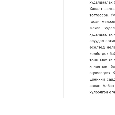
худалдаалах 
Хяналт шалгал
тогтоосон. Ү
гэсэн мэдээл
махаа худа
худалдаалахг
асуудал зохи
өсөлтөд нөл
холбогдох ба
тонн мах яг 
хяналтын ба
эцэслэгдэх 
Ерөнхий сайд
авсан. Албан
хүлээлгэн өгч