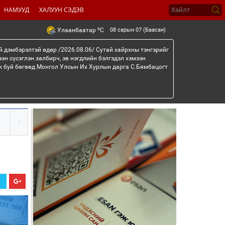
НАМУУД
ХАЛУУН СЭДЭВ
o
08 сарын 07 (Баасан)
Улаанбаатар
C
й дэмбэрэлтэй өдөр /2026.08.06/ Сутай хайрхны тэнгэрийг
эн сүсэглэн залбирч, эв нэгдлийн бэлгэдэл хэмээн
эж буй бөгөөд Монгол Улсын Их Хурлын дарга С.Бямбацогт
Х