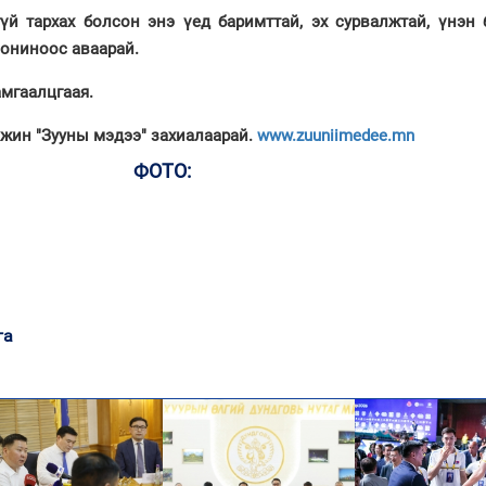
үй тархах болсон энэ үед баримттай, эх сурвалжтай, үнэн 
сониноос аваарай.
мгаалцгаая.
мжин "Зууны мэдээ" захиалаарай.
www.zuuniimedee.mn
ФОТО:
га