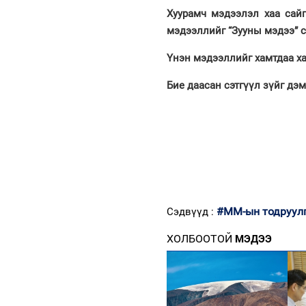
Хуурамч мэдээлэл хаа сайг
мэдээллийг “Зууны мэдээ” 
Үнэн мэдээллийг хамтдаа ха
Бие даасан сэтгүүл зүйг дэ
#ММ-ын тодруул
Сэдвүүд :
ХОЛБООТОЙ
МЭДЭЭ