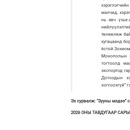
хэрэглэгчий
малчид, хэрэ
нь авч үзье
нийлүүлэлти
төлөвлөж бай
хугацаанд бо
ёстой.Зохио
Монополын э
тогтоолд ма
экспортод га
Дотоодын хэ
зогсоохгүй” г
Эх сурвалж: “Зууны мэдээ” 
2026 ОНЫ ТАВДУГААР САРЫН 