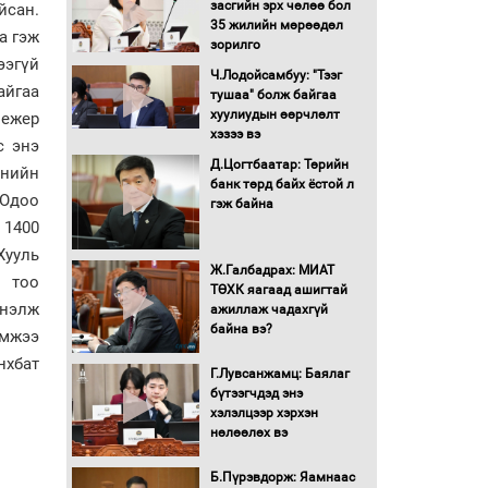
засгийн эрх чөлөө бол
йсан.
16 төрлийн эмийг нэг эх
35 жилийн мөрөөдөл
а гэж
үүсвэрээс худалдан авах
зорилго
журмыг баталлаа
ээгүй
Ч.Лодойсамбуу: "Тээг
айгаа
тушаа" болж байгаа
Бүх шатанд хэмнэлтийн
хуулиудын өөрчлөлт
ежер
горимд шилжиж, найр
хэзээ вэ
с энэ
наадам, зөвлөгөөн,
Д.Цогтбаатар: Төрийн
гадаад томилолтыг
үнийн
банк төрд байх ёстой л
хориглолоо
 Одоо
гэж байна
Сайд нар төсвөө хэрхэн
 1400
зарцуулах вэ?
Хууль
Ж.Галбадрах: МИАТ
й тоо
ТӨХК яагаад ашигтай
үнэлж
ажиллаж чадахгүй
Засгийн газрын ээлжит
байна вэ?
хуралдаан болж байна
эмжээ
нхбат
Г.Лувсанжамц: Баялаг
бүтээгчдэд энэ
Автомашинд улсын
хэлэлцээр хэрхэн
дугаарын тэгш,
нөлөөлөх вэ
сондгойгоор шатахуун
олгоно
Б.Пүрэвдорж: Яамнаас