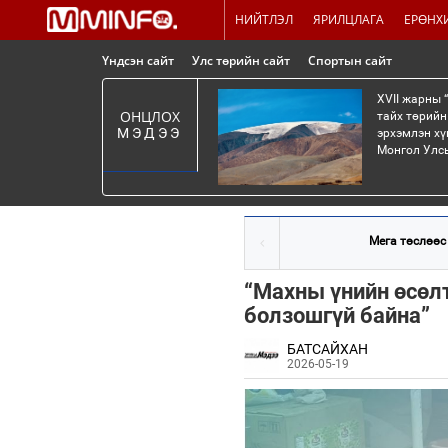
НИЙТЛЭЛ
ЯРИЛЦЛАГА
ЕРӨНХ
Үндсэн сайт
Улс төрийн сайт
Спортын сайт
XVII жарны 
ОНЦЛОХ
тайх төрийн
МЭДЭЭ
эрхэмлэн хү
Монгол Улсы
Мега төслөөс 
“Махны үнийн өсөл
болзошгүй байна”
БАТСАЙХАН
2026-05-19