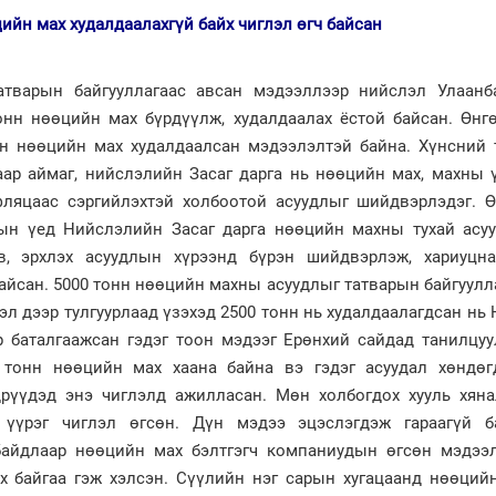
ийн мах худалдаалахгүй байх чиглэл өгч байсан
татварын байгууллагаас авсан мэдээллээр нийслэл Улаанб
онн нөөцийн мах бүрдүүлж, худалдаалах ёстой байсан. Өнг
н нөөцийн мах худалдаалсан мэдээлэлтэй байна. Хүнсний 
аар аймаг, нийслэлийн Засаг дарга нь нөөцийн мах, махны 
фляцаас сэргийлэхтэй холбоотой асуудлыг шийдвэрлэдэг. 
рын үед Нийслэлийн Засаг дарга нөөцийн махны тухай асу
в, эрхлэх асуудлын хүрээнд бүрэн шийдвэрлэж, хариуцн
айсан. 5000 тонн нөөцийн махны асуудлыг татварын байгуулл
эл дээр тулгуурлаад үзэхэд 2500 тонн нь худалдаалагдсан нь 
 баталгаажсан гэдэг тоон мэдээг Ерөнхий сайдад танилцуу
 тонн нөөцийн мах хаана байна вэ гэдэг асуудал хөндөг
рүүдэд энэ чиглэлд ажилласан. Мөн холбогдох хууль хян
д үүрэг чиглэл өгсөн. Дүн мэдээ эцэслэгдэж гараагүй б
байдлаар нөөцийн мах бэлтгэгч компаниудын өгсөн мэдээ
х байгаа гэж хэлсэн. Сүүлийн нэг сарын хугацаанд нөөций