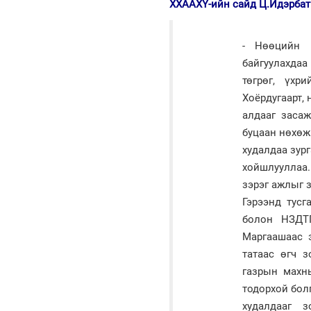
ХХААХҮ-ийн сайд Ц.Идэрбат
- Нөөцийн 
байгуулахдаа
төгрөг, үхр
Хоёрдугаарт, 
алдааг засаж
буцаан нөхөж
худалдаа зур
хойшлууллаа.
зэрэг ажлыг 
Гэрээнд тусг
болон НЗДТГ
Маргаашаас э
татаас өгч з
газрын махн
тодорхой бол
худалдааг 