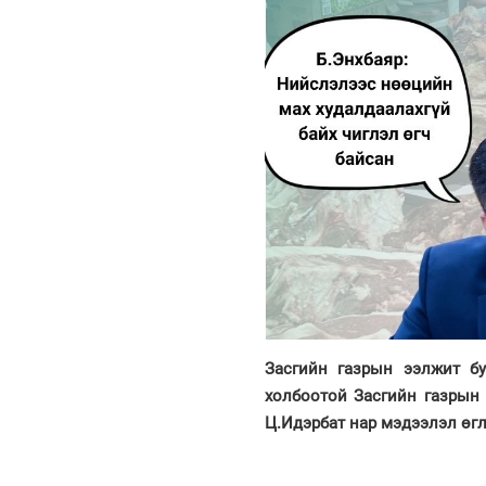
Засгийн газрын ээлжит бу
холбоотой Засгийн газрын 
Ц.Идэрбат нар мэдээлэл өгл