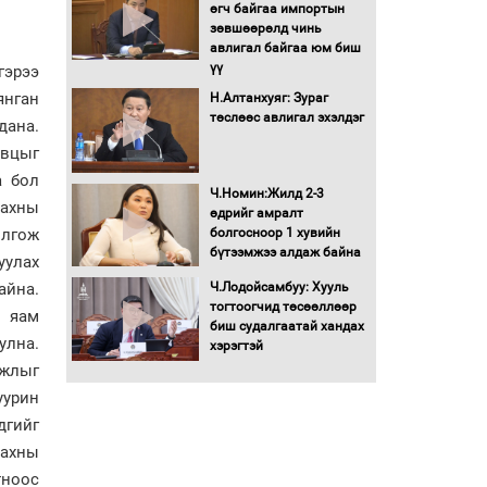
Бага орлоготой
өгч байгаа импортын
иргэдийн орлогод
зөвшөөрөлд чинь
татвар ногдуулахгүй
авлигал байгаа юм биш
байх эрх зүйн орчныг
үү
эрээ
бүрдүүллээ
янган
Н.Алтанхуяг: Зураг
Хөшөө бүтсэн түүхийг
төслөөс авлигал эхэлдэг
дана.
өгүүлэх 7 баримт
явцыг
а бол
Хөвсгөл нуурын лусыг
Ч.Номин:Жилд 2-3
махны
тахих төрийн тахилгын
өдрийг амралт
ёслол боллоо
олгож
болгосноор 1 хувийн
бүтээмжээ алдаж байна
уулах
“Хар жагсаалт”-ын
Ч.Лодойсамбуу: Хууль
айна.
асуудлыг цэгцлэх
тогтоогчид төсөөллөөр
н яам
чиглэлээр
биш судалгаатай хандах
улна.
Монголбанкны
хэрэгтэй
удирдлагад 30 хоногийн
ажлыг
хугацаатай үүрэг өглөө
уурин
Ерөнхий сайд Н.Учрал
дгийг
олимпиадын хүрээнд
махны
гарсан зардлыг
шийдвэрлэж өгөхөөр
ноос