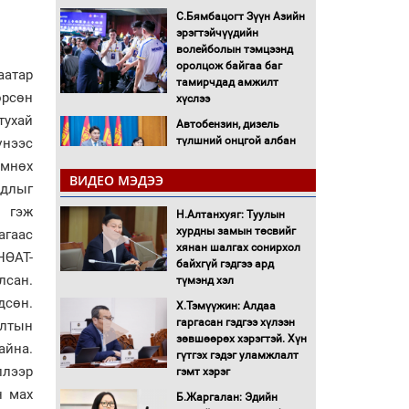
С.Бямбацогт Зүүн Азийн
эрэгтэйчүүдийн
волейболын тэмцээнд
оролцож байгаа баг
аатар
тамирчдад амжилт
өрсөн
хүслээ
тухай
Автобензин, дизель
түлшний онцгой албан
үнээс
татварыг тэглэлээ
Өмнөх
ВИДЕО МЭДЭЭ
удлыг
Санхүүгийн хэмнэлтийн
а гэж
Н.Алтанхуяг: Туулын
горимд эрүүл мэндийн
хурдны замын төсвийг
салбар хамаарахгүй
агаас
хянан шалгах сонирхол
НӨАТ-
байхгүй гэдгээ ард
Нөөцийн махны
лсан.
түмэнд хэл
худалдаа, борлуулалтыг
дсөн.
Х.Тэмүүжин: Алдаа
нээлттэй ил тод болгоно
гаргасан гэдгээ хүлээн
алтын
зөвшөөрөх хэрэгтэй. Хүн
айна.
Монгол Улс “COP17”-д
гүтгэх гэдэг уламжлалт
“Тал хээрийн
ллээр
гэмт хэрэг
төлөвлөгөө”-гөө
н мах
Б.Жаргалан: Эдийн
танилцуулна