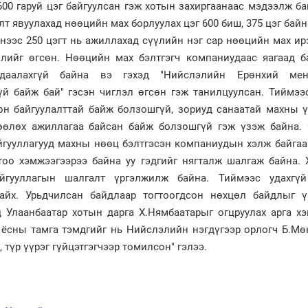
600 гаруй цэг байгуулсан гэж хотын захиргаанаас мэдээлж ба
т явуулахад нөөцийн мах борлуулах цэг 600 биш, 375 цэг байн
үнээс 250 цэгт нь ажиллахад сүүлийн нэг сар нөөцийн мах ир
лийг өгсөн. Нөөцийн мах бэлтгэгч компаниудаас яагаад б
лдаалахгүй байна вэ гэхэд "Нийслэлийн Ерөнхий мен
үй байж бай" гэсэн чиглэл өгсөн гэж танилцуулсан. Тиймээ
он байгуулалттай байж болзошгүй, зориуд санаатай махны 
өөлөх ажиллагаа байсан байж болзошгүй гэж үзэж байна.
йгууллагууд махны нөөц бэлтгэсэн компаниудын хэлж байгаа
тоо хэмжээгээрээ байна уу гэдгийг нягталж шалгаж байна. 
йгууллагын шалгалт үргэлжилж байна. Тиймээс удахгү
байх. Урьдчилсан байдлаар тогтоогдсон нөхцөл байдлыг 
 Улаанбаатар хотын дарга Х.Нямбаатарыг огцруулах арга х
 ёсны тамга тэмдгийг нь Нийслэлийн нэгдүгээр орлогч Б.Мө
, түр үүрэг гүйцэтгэгчээр томилсон" гэлээ.