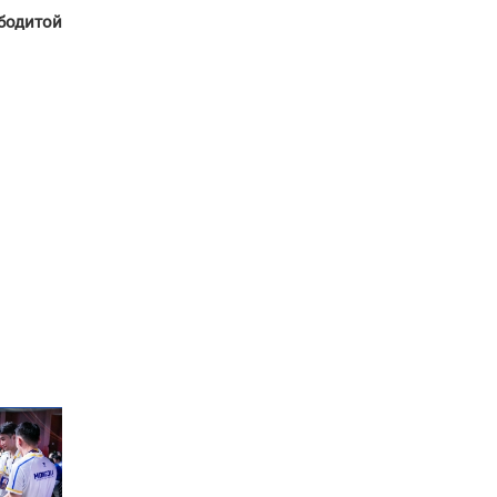
сайжруулсан түлшээр
бодитой
өвлийг давна”
Г.Дамдинням: Газрын
тос боловсруулах
үйлдвэрийн бүтээн
байгуулалтын ажил
эрчимтэй үргэлжилж
байна
"Сэлбэ” дэд төвийг
"Smart selbe city" болгон
хөгжүүлэх чиглэл өглөө
Иргэдийн
төлөөлөгчдийн хурал
хяналт тавьдаг байх эрх
зүйн орчныг бүрдүүлнэ
Ерөнхий сайд Н.Учрал
Япон Улсаас Элчин сайд
Игавахара Масарүг
хүлээн авч уулзлаа
Н.Учралын Засгийн