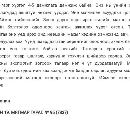
н гарт хүртэл 4-5 дамжлага дамжиж байна. Энэ нь үнийн 
глэгчдэд ашиггүй нөхцөл үүсдэг. Энэ мэтчилэн асуудлыг цо
.Аймаг, нийслэлийн Засаг дарга нарт ирэх жилийн махны 
йн бэлтгэлээ одооноос хангаж ажиллах үүрэг өгсөн. 
гаа энэ үед ирэх онд нөөцийн махыг хэдийн хэмжээнд авч,
рлуулах юм. Үүнд шаардлагатай хөрөнгийг одооноос эхэлж бэ
мол үнэ тогтоож байгаа эсэхийг Татварын ерөнхий г
срэг газар шалгаж, хариуцна гэхчлэн шийдвэр гарлаа. Э
хны экспортыг зогсоох талаар нэг ч үг дурдагдаагүй. 
рч буй мах одоогийн зах зээлд хямд байдаг сарлаг, адууны ма
рэглээний маханд экспорт нөлөөлдөггүй. Иймээс эксп
эв.
сонин
19. МЯГМАР ГАРАГ. № 95 (7837)