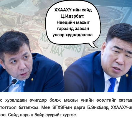
с хуралдаан өчигдөр болж, махны үнийн өсөлтийг хязгаа
тогтоол баталжээ. Мөн ЗГХЭГ-ын дарга Б.Энхбаяр, ХХААХҮ-и
өө. Сайд нарын байр суурийг хүргэе.