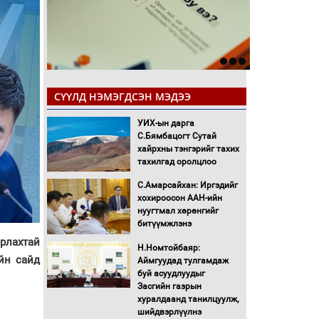
СҮҮЛД НЭМЭГДСЭН МЭДЭЭ
УИХ-ын дарга
С.Бямбацогт Сутай
хайрхны тэнгэрийг тахих
тахилгад оролцлоо
С.Амарсайхан: Иргэдийг
хохироосон ААН-ийн
нуугтмал хөрөнгийг
битүүмжлэнэ
рлахтай
Н.Номтойбаяр:
йн сайд
Аймгуудад тулгамдаж
буй асуудлуудыг
Засгийн газрын
хуралдаанд танилцуулж,
шийдвэрлүүлнэ