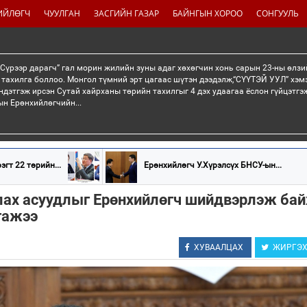
ИЙЛӨГЧ
ЧУУЛГАН
ЗАСГИЙН ГАЗАР
БАЙНГЫН ХОРОО
СОНГУУЛЬ
“Сүрээр дарагч” гал морин жилийн зуны адаг хөхөгчин хонь сарын 23-ны өлзи
 тахилга боллоо. Монгол түмний эрт цагаас шүтэн дээдэлж,“СҮҮТЭЙ УУЛ” хэмэ
ндэтгэж ирсэн Сутай хайрханы төрийн тахилгыг 4 дэх удаагаа ёслон гүйцэтг
н Ерөнхийлөгчийн...
эгт 22 төрийн...
Ерөнхийлөгч У.Хүрэлсүх БНСУ-ын...
лах асуудлыг Ерөнхийлөгч шийдвэрлэж бай
гажээ
ХУВААЛЦАХ
ЖИРГЭ