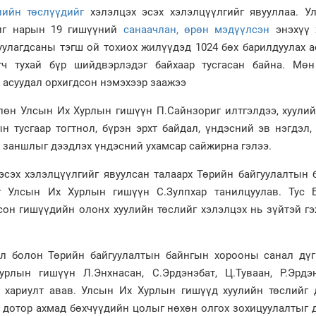
лийн төслүүдийг
хэлэлцэх эсэх хэлэлцүүлгийг явууллаа. У
иг нарын 19 гишүүний
санаачлан, өрөн мэдүүлсэн
энэхүү 
уулагдсаны тэгш ой тохиох жилүүдэд 1024 бөх барилдуулах 
ч тухай бүр шийдвэрлэдэг байхаар тусгасан байна. Мөн
х асуудал орхигдсон нэмэхээр заажээ
лөн Улсын Их Хурлын гишүүн П.Сайнзориг илтгэлдээ, хуулий
 тусгаар тогтнол, бүрэн эрхт байдал, үндэсний эв нэгдэл, 
ан заншлыг дээдлэх үндэсний ухамсар сайжирна гэлээ.
эсэх хэлэлцүүлгийг явуулсан талаарх Төрийн байгуулалтын 
г Улсын Их Хурлын гишүүн С.Зулпхар танилцуулав. Тус 
он гишүүдийн олонх хуулийн төслийг хэлэлцэх нь зүйтэй гэ
эл болон Төрийн байгуулалтын байнгын хорооны санал дүг
рлын гишүүн Л.Энхнасан, С.Эрдэнэбат, Ц.Туваан, Р.Эрдэн
, хариулт авав. Улсын Их Хурлын гишүүд хуулийн төслийг
й дотор ахмад бөхчүүдийн цолыг нөхөн олгох зохицуулалтыг