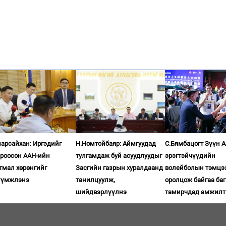
арсайхан: Иргэдийг
Н.Номтойбаяр: Аймгуудад
С.Бямбацогт Зүүн 
ироосон ААН-ийн
тулгамдаж буй асуудлуудыг
эрэгтэйчүүдийн
тмал хөрөнгийг
Засгийн газрын хуралдаанд
волейболын тэмцэ
үүмжлэнэ
танилцуулж,
оролцож байгаа баг
шийдвэрлүүлнэ
тамирчдад амжилт