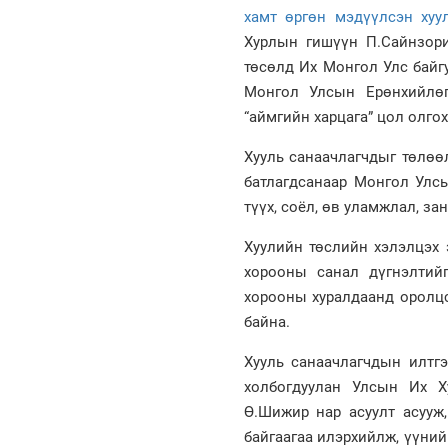
хамт өргөн мэдүүлсэн хуу
Хурлын гишүүн П.Сайнзор
төсөлд Их Монгол Улс байг
Монгол Улсын Ерөнхийлөг
“аймгийн харцага” цол олго
Хууль санаачлагчдыг төлөө
батлагдсанаар Монгол Улсын
түүх, соёл, өв уламжлал, з
Хуулийн төслийн хэлэлцэх 
хорооны санал дүгнэлтий
хорооны хуралдаанд оролцс
байна.
Хууль санаачлагчдын илтг
холбогдуулан Улсын Их Ху
Ө.Шижир нар асуулт асууж
байгаагаа илэрхийлж, үүни