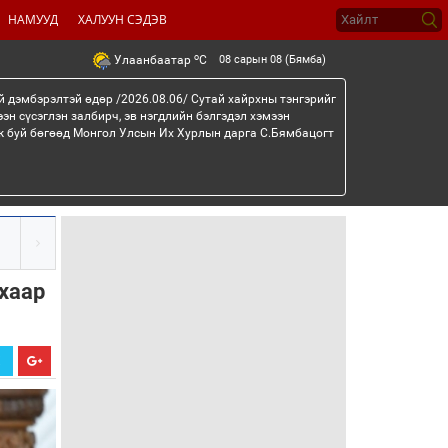
НАМУУД
ХАЛУУН СЭДЭВ
o
08 сарын 08 (Бямба)
Улаанбаатар
C
й дэмбэрэлтэй өдөр /2026.08.06/ Сутай хайрхны тэнгэрийг
эн сүсэглэн залбирч, эв нэгдлийн бэлгэдэл хэмээн
эж буй бөгөөд Монгол Улсын Их Хурлын дарга С.Бямбацогт
хаар
Х