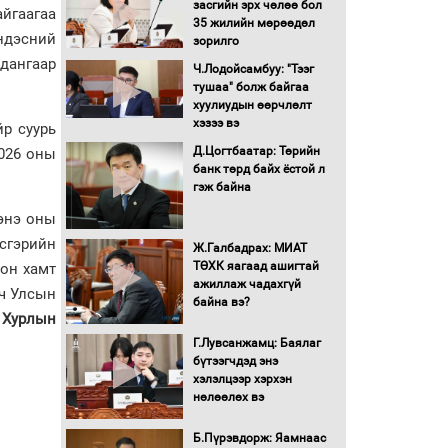
засгийн эрх чөлөө бол
йгаагаа
16 төрлийн эмийг нэг эх
35 жилийн мөрөөдөл
үүсвэрээс худалдан авах
ндэсний
зорилго
журмыг баталлаа
 дангаар
Ч.Лодойсамбуу: "Тээг
тушаа" болж байгаа
Бүх шатанд хэмнэлтийн
хуулиудын өөрчлөлт
горимд шилжиж, найр
хэзээ вэ
р суурь
наадам, зөвлөгөөн,
Д.Цогтбаатар: Төрийн
2026 оны
гадаад томилолтыг
банк төрд байх ёстой л
хориглолоо
гэж байна
Сайд нар төсвөө хэрхэн
энэ оны
зарцуулах вэ?
всгэрийн
Ж.Галбадрах: МИАТ
ТӨХК яагаад ашигтай
лон хамт
ажиллаж чадахгүй
Засгийн газрын ээлжит
вч Улсын
байна вэ?
хуралдаан болж байна
 Хурлын
Г.Лувсанжамц: Баялаг
бүтээгчдэд энэ
Автомашинд улсын
хэлэлцээр хэрхэн
дугаарын тэгш,
нөлөөлөх вэ
сондгойгоор шатахуун
олгоно
Б.Пүрэвдорж: Яамнаас