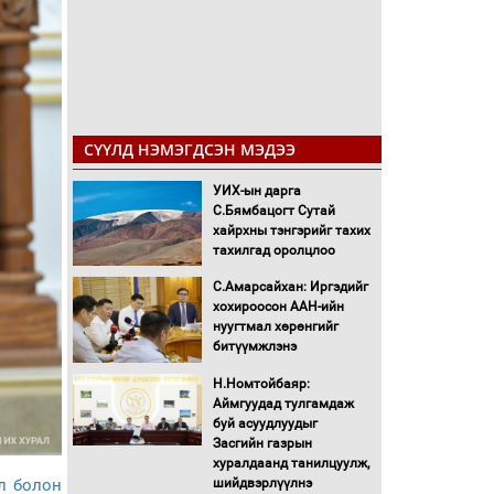
СҮҮЛД НЭМЭГДСЭН МЭДЭЭ
УИХ-ын дарга
С.Бямбацогт Сутай
хайрхны тэнгэрийг тахих
тахилгад оролцлоо
С.Амарсайхан: Иргэдийг
хохироосон ААН-ийн
нуугтмал хөрөнгийг
битүүмжлэнэ
Н.Номтойбаяр:
Аймгуудад тулгамдаж
буй асуудлуудыг
Засгийн газрын
хуралдаанд танилцуулж,
өл болон
шийдвэрлүүлнэ