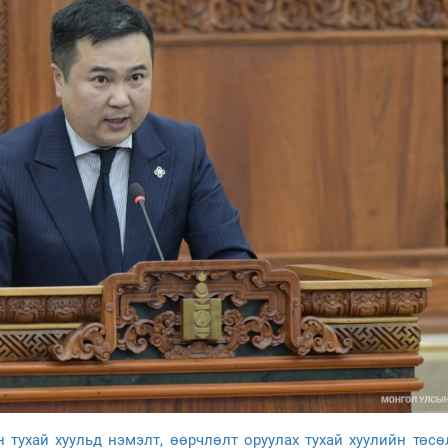
 тухай хуульд нэмэлт, өөрчлөлт оруулах тухай хуулийн төс