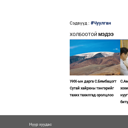
#Чуулган
Сэдвүүд :
ХОЛБООТОЙ
МЭДЭЭ
УИХ-ын дарга С.Бямбацогт
С.Ам
Сутай хайрхны тэнгэрийг
хох
тахих тахилгад оролцлоо
нууг
бит
Нүүр хуудас