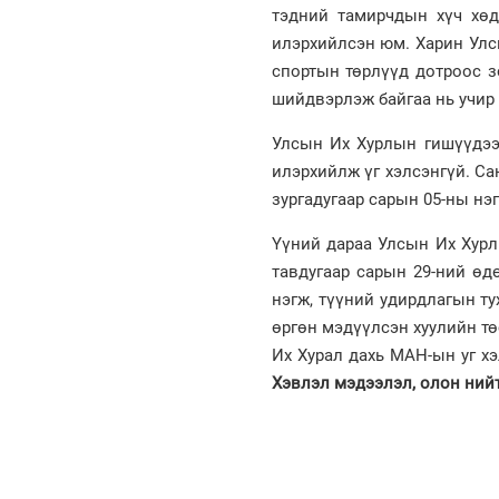
тэдний тамирчдын хүч хөд
илэрхийлсэн юм. Харин Ул
спортын төрлүүд дотроос з
шийдвэрлэж байгаа нь учир
Улсын Их Хурлын гишүүдээс
илэрхийлж үг хэлсэнгүй. С
зургадугаар сарын 05-ны нэ
Үүний дараа Улсын Их Хурл
тавдугаар сарын 29-ний өд
нэгж, түүний удирдлагын ту
өргөн мэдүүлсэн хуулийн тө
Их Хурал дахь МАН-ын уг х
Хэвлэл мэдээлэл, олон нийт