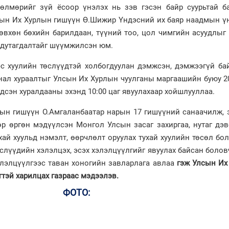
өлмөрийг зүй ёсоор үнэлэх нь зэв гэсэн байр суурьтай ба
сын Их Хурлын гишүүн Ө.Шижир Үндэсний их баяр наадмын ү
өвхөн бөхийн барилдаан, түүний тоо, цол чимгийн асуудлыг
 дутагдалтайг шүүмжилсэн юм.
 хуулийн төслүүдтэй холбогдуулан дэмжсэн, дэмжээгүй бай
анал хураалтыг Улсын Их Хурлын чуулганы маргаашийн буюу 
гдсэн хуралдааны эхэнд 10:00 цаг явуулахаар хойшлууллаа.
ын гишүүн О.Амгаланбаатар нарын 17 гишүүний санаачилж, 
өр өргөн мэдүүлсэн Монгол Улсын засаг захиргаа, нутаг дэ
хай хуульд нэмэлт, өөрчлөлт оруулах тухай хуулийн төсөл бо
слүүдийн хэлэлцэх, эсэх хэлэлцүүлгийг явуулах байсан боло
элэлцүүлгээс таван хоногийн завларлага авлаа
гэж Улсын Их
тэй харилцах газраас мэдээлэв.
ФОТО: