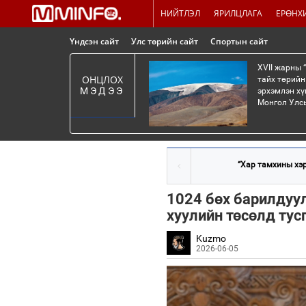
НИЙТЛЭЛ
ЯРИЛЦЛАГА
ЕРӨНХ
Үндсэн сайт
Улс төрийн сайт
Спортын сайт
XVII жарны 
ОНЦЛОХ
тайх төрийн
МЭДЭЭ
эрхэмлэн хү
Монгол Улсы
“Хар тамхины хэр
1024 бөх барилдуу
хуулийн төсөлд тус
Kuzmo
2026-06-05