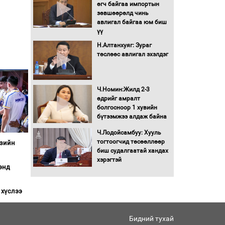
Бага орлоготой
өгч байгаа импортын
иргэдийн орлогод
зөвшөөрөлд чинь
татвар ногдуулахгүй
авлигал байгаа юм биш
байх эрх зүйн орчныг
үү
бүрдүүллээ
Н.Алтанхуяг: Зураг
Хөшөө бүтсэн түүхийг
төслөөс авлигал эхэлдэг
өгүүлэх 7 баримт
Хөвсгөл нуурын лусыг
Ч.Номин:Жилд 2-3
тахих төрийн тахилгын
өдрийг амралт
ёслол боллоо
болгосноор 1 хувийн
бүтээмжээ алдаж байна
“Хар жагсаалт”-ын
Ч.Лодойсамбуу: Хууль
асуудлыг цэгцлэх
тогтоогчид төсөөллөөр
Азийн
чиглэлээр
биш судалгаатай хандах
Монголбанкны
хэрэгтэй
энд
удирдлагад 30 хоногийн
хугацаатай үүрэг өглөө
 хүслээ
Ерөнхий сайд Н.Учрал
олимпиадын хүрээнд
гарсан зардлыг
Бидний тухай
шийдвэрлэж өгөхөөр