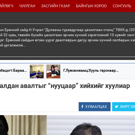
ИЙЛӨГЧ
ЧУУЛГАН
ЗАСГИЙН ГАЗАР
БАЙНГЫН ХОРОО
СОНГУУЛЬ
н Ерөнхий сайд Н.Учрал “Дулааны гуравдугаар цахилгаан станц” ТӨХК-д /20
й 32 хувь, төвийн бүсийн цахилгаан эрчим хүчний хэрэглээний 10 хувийг хан
эг. Ерөнхий сайдын өгсөн үүрэг даалгаврын дагуу эрчим хүчний салбарын хэ
ай үргэлжилж...
бацогт:Бараа...
Г.Лувсанжамц:Хууль гарснаар...
алдан авалтыг “нууцаар” хийхийг хуулиар
ХУВААЛЦАХ
ЖИРГЭ