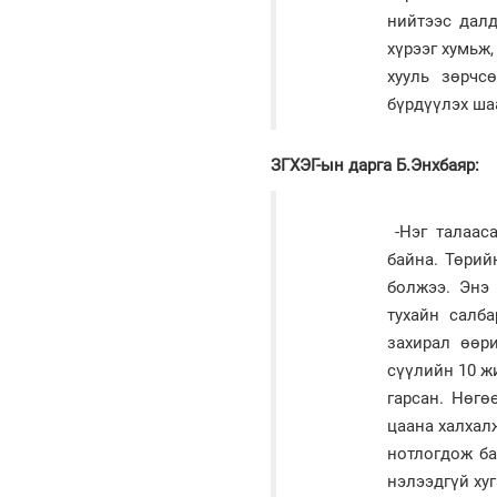
нийтээс дал
хүрээг хумьж
хууль зөрчс
бүрдүүлэх ша
ЗГХЭГ-ын дарга Б.Энхбаяр:
-Нэг талааса
байна. Төрий
болжээ. Энэ 
тухайн салба
захирал өөр
сүүлийн 10 ж
гарсан. Нөгө
цаана халхал
нотлогдож ба
нэлээдгүй ху