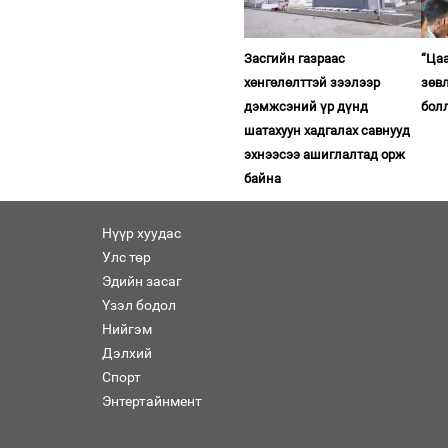
Засгийн газраас
“Ца
хөнгөлөлттэй зээлээр
зөв
дэмжсэний үр дүнд
бол
шатахуун хадгалах савнууд
эхнээсээ ашиглалтад орж
байна
Нүүр хуудас
Улс төр
Эдийн засаг
Үзэл бодол
Нийгэм
Дэлхий
Спорт
Энтертайнмент