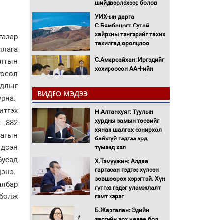
шийдвэрлэхээр болов
УИХ-ын дарга
С.Бямбацогт Сутай
хайрхны тэнгэрийг тахих
газар
тахилгад оролцлоо
ллага
С.Амарсайхан: Иргэдийг
алтын
хохироосон ААН-ийн
төсөл
нуугтмал хөрөнгийг
йдлыг
битүүмжлэнэ
ВИДЕО МЭДЭЭ
урна.
Н.Номтойбаяр:
итгэх
Аймгуудад тулгамдаж
Н.Алтанхуяг: Туулын
буй асуудлуудыг
хурдны замын төсвийг
й 882
Засгийн газрын
хянан шалгах сонирхол
лагын
хуралдаанд танилцуулж,
байхгүй гэдгээ ард
ндсэн
шийдвэрлүүлнэ
түмэнд хэл
бусад
С.Бямбацогт Зүүн Азийн
Х.Тэмүүжин: Алдаа
эрэгтэйчүүдийн
гаргасан гэдгээ хүлээн
дэнэ.
волейболын тэмцээнд
зөвшөөрөх хэрэгтэй. Хүн
албар
оролцож байгаа баг
гүтгэх гэдэг уламжлалт
 болж
тамирчдад амжилт
гэмт хэрэг
хүслээ
Б.Жаргалан: Эдийн
Автобензин, дизель
засгийн эрх чөлөө бол