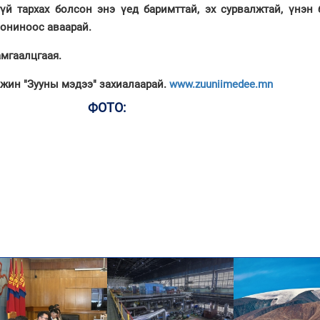
үй тархах болсон энэ үед баримттай, эх сурвалжтай, үнэн 
сониноос аваарай.
мгаалцгаая.
мжин "Зууны мэдээ" захиалаарай.
www.zuuniimedee.mn
ФОТО: