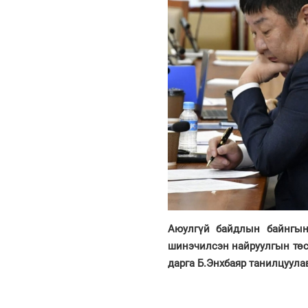
Аюулгүй байдлын байнгын
шинэчилсэн найруулгын төс
дарга Б.Энхбаяр танилцуула