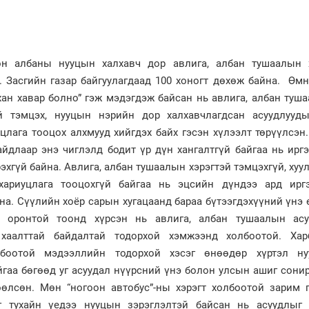
он албаны нууцын халхавч дор авлига, албан тушаалын 
й. Засгийн газар байгуулагдаад 100 хоногт дөхөж байна. Өм
хан хавар болно” гэж мэдэгдэж байсан нь авлига, албан туш
эй тэмцэх, нууцын нэрийн дор халхавчлагдсан асуудлууд
уцлага тооцох алхмууд хийгдэх байх гэсэн хүлээлт төрүүлсэн.
йдлаар энэ чиглэлд бодит үр дүн хангалтгүй байгаа нь ирг
эхгүй байна. Авлига, албан тушаалын хэрэгтэй тэмцэхгүй, хуул
хариуцлага тооцохгүй байгаа нь эцсийн дүндээ ард ирг
на. Сүүлийн хоёр сарын хугацаанд бараа бүтээгдэхүүний үнэ 
 оронтой тоонд хүрсэн нь авлига, албан тушаалын асу
хаалттай байдалтай тодорхой хэмжээнд холбоотой. Ха
лбоотой мэдээллийн тодорхой хэсэг өнөөдөр хүртэл н
йгаа бөгөөд уг асуудал нүүрсний үнэ болон улсын ашиг сони
өлсөн. Мөн “ногоон автобус”-ны хэрэгт холбоотой зарим г
г тухайн үедээ нууцын зэрэглэлтэй байсан нь асуудлыг