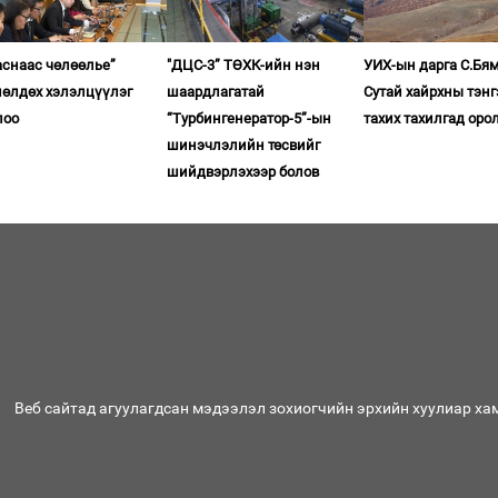
аснаас чөлөөлье”
"ДЦС-3” ТӨХК-ийн нэн
УИХ-ын дарга С.Бя
лөлдөх хэлэлцүүлэг
шаардлагатай
Сутай хайрхны тэнг
лоо
“Турбингенератор-5”-ын
тахих тахилгад оро
шинэчлэлийн төсвийг
шийдвэрлэхээр болов
Веб сайтад агуулагдсан мэдээлэл зохиогчийн эрхийн хуулиар ха