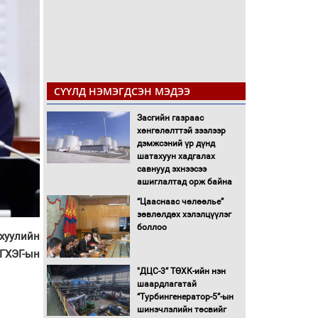
СҮҮЛД НЭМЭГДСЭН МЭДЭЭ
Засгийн газраас
хөнгөлөлттэй зээлээр
дэмжсэний үр дүнд
шатахуун хадгалах
савнууд эхнээсээ
ашиглалтад орж байна
“Цааснаас чөлөөлье”
зөвлөлдөх хэлэлцүүлэг
боллоо
хуулийн
ГХЭГ-ын
"ДЦС-3” ТӨХК-ийн нэн
шаардлагатай
“Турбингенератор-5”-ын
шинэчлэлийн төсвийг