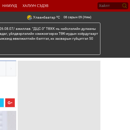
НАМУУД
ХАЛУУН СЭДЭВ
o
08 сарын 09 (Ням)
Улаанбаатар
C
26.08.07/ ажиллав. “ДЦС-3” ТӨХК нь нийслэлийн дулааны
гадаг, үйлдвэрлэлийн хэмжээгээрээ ТӨК-иудын хоёрдугаарт
мжээнд өвөлжилтийн бэлтгэл, их засварын гүйцэтгэл 50
Х