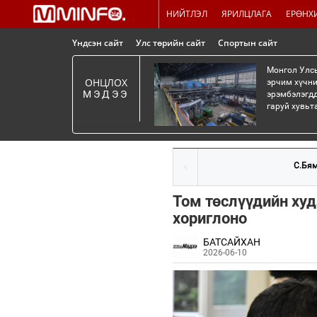
НИЙТЛЭЛ
ЯРИЛЦЛАГА
ЕРӨНХ
Үндсэн сайт
Улс төрийн сайт
Спортын сайт
Монгол Улсы
ОНЦЛОХ
эрчим хүчни
МЭДЭЭ
эрэмбэлэгдд
гаруй хувьт
С.Бям
Том төслүүдийн худ
хориглоно
БАТСАЙХАН
2026-06-10