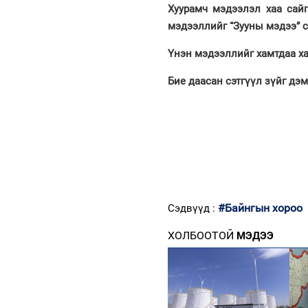
Хуурамч мэдээлэл хаа сайг
мэдээллийг “Зууны мэдээ” 
Үнэн мэдээллийг хамтдаа ха
Бие даасан сэтгүүл зүйг дэ
#Байнгын хороо
Сэдвүүд :
ХОЛБООТОЙ
МЭДЭЭ