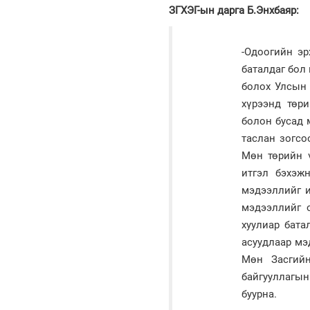
ЗГХЭГ-ын дарга Б.Энхбаяр:
-Одоогийн эр
баталдаг бол
болох Улсын 
хүрээнд төри
болон бусад 
таслан зогсо
Мөн төрийн 
итгэл бэхэж
мэдээллийг и
мэдээллийг 
хуулиар бата
асуудлаар мэ
Мөн Засгийн
байгууллагын
буурна.