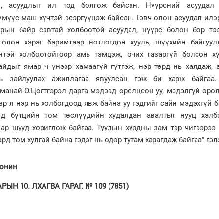
л, асуудлыг ил тод болгож байсан. Нүүрсний асуудал
үмүүс маш хүчтэй эсэргүүцэж байсан. Гэвч олон асуудал илэр
арын байр савтай холбоотой асуудал, нүүрс болон бор тэ
 олон хэрэг баримтаар нотлогдон хууль, шүүхийн байгуул
нтэй холбоотойгоор амь тэмцэж, очих газаргүй болсон х
айдыг ямар ч үнээр хамаагүй гүтгэж, нэр төрд нь халдаж, 
ь зайлуулах ажиллагаа явуулсан гэж би харж байгаа
манай О.Цогтгэрэл дарга мэдээд оролцсон уу, мэдэлгүй оро
ээр л нэр нь холбогдоод явж байна уу гэдгийг сайн мэдэхгүй б
эд бүтцийн том төслүүдийн худалдан авалтыг нууц хэлб
иар шууд хориглож байгаа. Туулын хурдны зам тэр чигээрээ 
рд том хулгай байна гэдэг нь өдөр тутам харагдаж байгаа” гэл
сонин
ЫН 10. ЛХАГВА ГАРАГ. № 109 (7851)