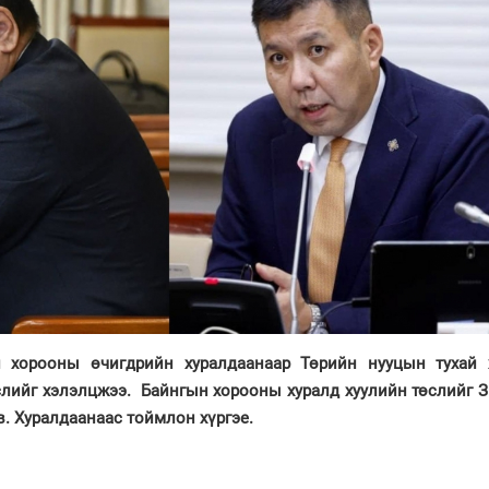
 хорооны өчигдрийн хуралдаанаар Төрийн нууцын тухай 
лийг хэлэлцжээ. Байнгын хорооны хуралд хуулийн төслийг З
в. Хуралдаанаас тоймлон хүргэе.