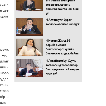
өгч байгаа импортын
гадаад томилолтыг
ууцын
зөвшөөрөлд чинь
хориглолоо
авлигал байгаа юм биш
эгцээ
үү
Сайд нар төсвөө хэрхэн
лцоог
зарцуулах вэ?
Н.Алтанхуяг: Зураг
төслөөс авлигал эхэлдэг
Засгийн газрын ээлжит
хуралдаан болж байна
Ч.Номин:Жилд 2-3
өдрийг амралт
асууж
болгосноор 1 хувийн
бүтээмжээ алдаж байна
Автомашинд улсын
0 жил
дугаарын тэгш,
удлыг
Ч.Лодойсамбуу: Хууль
сондгойгоор шатахуун
тогтоогчид төсөөллөөр
олгоно
анийн
биш судалгаатай хандах
снээр
хэрэгтэй
Бага орлоготой
уудал
иргэдийн орлогод
татвар ногдуулахгүй
мганы
байх эрх зүйн орчныг
мтаар
бүрдүүллээ
оёр ч
Хөшөө бүтсэн түүхийг
 олон
өгүүлэх 7 баримт