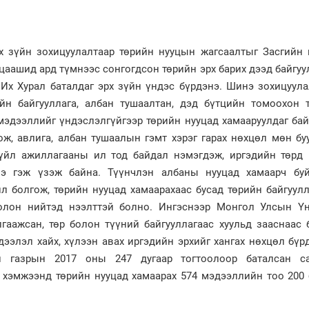
х зүйн зохицуулалтаар төрийн нууцын жагсаалтыг Засгийн 
 цаашид ард түмнээс сонгогдсон төрийн эрх барих дээд байгуу
Их Хурал баталдаг эрх зүйн үндэс бүрдэнэ. Шинэ зохицуул
йн байгууллага, албан тушаалтан, дэд бүтцийн томоохон 
мэдээллийг үндэслэлгүйгээр төрийн нууцад хамааруулдаг ба
ож, авлига, албан тушаалын гэмт хэрэг гарах нөхцөл мөн бу
үйл ажиллагааны ил тод байдал нэмэгдэж, иргэдийн төрд 
нэ гэж үзэж байна. Түүнчлэн албаны нууцад хамаарч бу
л болгож, төрийн нууцад хамаарахаас бусад төрийн байгуул
олон нийтэд нээлттэй болно. Ингэснээр Монгол Улсын Ү
лгаажсан, төр болон түүний байгууллагаас хуульд зааснаас 
дээлэл хайх, хүлээн авах иргэдийн эрхийг хангах нөхцөл бүр
 газрын 2017 оны 247 дугаар тогтоолоор баталсан с
 хэмжээнд төрийн нууцад хамаарах 574 мэдээллийн тоо 200