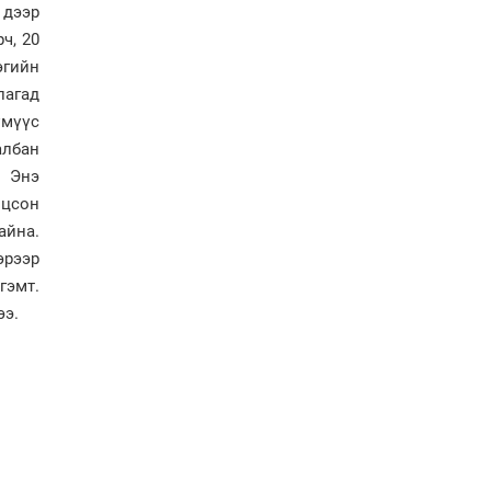
 дээр
ч, 20
Хөвсгөл нуурын лусыг
тахих төрийн тахилгын
эгийн
ёслол боллоо
лагад
үмүүс
“Хар жагсаалт”-ын
албан
асуудлыг цэгцлэх
. Энэ
чиглэлээр
Монголбанкны
лцсон
удирдлагад 30 хоногийн
айна.
хугацаатай үүрэг өглөө
эрээр
Ерөнхий сайд Н.Учрал
гэмт.
олимпиадын хүрээнд
гарсан зардлыг
ээ.
шийдвэрлэж өгөхөөр
болов
Энэ намар 1-6 дугаар
ангийн хүүхдүүдэд
сургуулийн автобус
үйлчилнэ
Аймгуудад баригдаж
буй ДЦС-ын төслийг