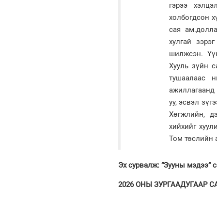
гэрээ хэлцэ
холбогдсон х
сая ам.долл
хулгай зэрэг
шилжсэн. Үү
Хууль зүйн с
тушаалаас н
ажиллагаанд 
уу, эсвэл зүг
Хөгжлийн, д
хийхийг хуул
Том төслийн а
Эх сурвалж: “Зууны мэдээ” 
2026 ОНЫ ЗУРГААДУГААР САР