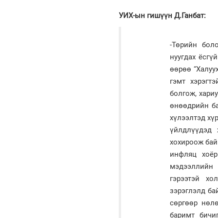
УИХ-ын гишүүн Д.Ганбат:
-Төрийн бол
нуугдах ёсгү
өөрөө “Халуу
гэмт хэрэгт
болгож, хари
өнөөдрийн ба
хүлээлтэд хүр
үйлдлүүдэд 
хохироож бай
инфляц хоёр
мэдээллийн 
гэрээтэй хо
зэрэглэлд ба
сөргөөр нөлө
баримт бичи