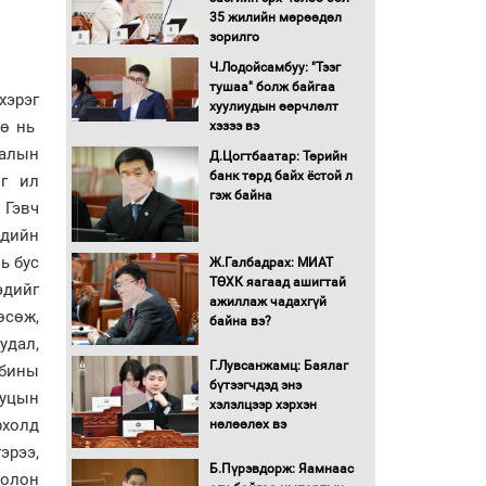
түлшний онцгой албан
35 жилийн мөрөөдөл
татварыг тэглэлээ
зорилго
Ч.Лодойсамбуу: "Тээг
Санхүүгийн хэмнэлтийн
тушаа" болж байгаа
хэрэг
горимд эрүүл мэндийн
хуулиудын өөрчлөлт
нө нь
салбар хамаарахгүй
хэзээ вэ
аалын
Д.Цогтбаатар: Төрийн
Нөөцийн махны
банк төрд байх ёстой л
ыг ил
худалдаа, борлуулалтыг
гэж байна
 Гэвч
нээлттэй ил тод болгоно
эдийн
ь бус
Ж.Галбадрах: МИАТ
Монгол Улс “COP17”-д
ТӨХК яагаад ашигтай
“Тал хээрийн
эдийг
ажиллаж чадахгүй
төлөвлөгөө”-гөө
өсөж,
байна вэ?
танилцуулна
удал,
16 төрлийн эмийг нэг эх
Г.Лувсанжамц: Баялаг
рбины
үүсвэрээс худалдан авах
бүтээгчдэд энэ
журмыг баталлаа
ууцын
хэлэлцээр хэрхэн
рхолд
нөлөөлөх вэ
Бүх шатанд хэмнэлтийн
эрээ,
горимд шилжиж, найр
Б.Пүрэвдорж: Яамнаас
 олон
наадам, зөвлөгөөн,