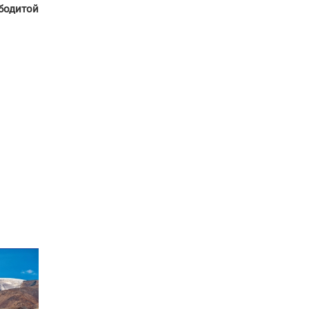
бодитой
үргэлжүүлэх чиглэл
өглөө
Улсын хэмжээнд АИ-92
автобензиний 17
хоногийн нөөцтэй байна
Н.Номтойбаяр: Эрт
сэрэмжлүүлэх
тогтолцоо, шинэ
технологи гамшгийн
эрсдэлийг бууруулах гол
хөшүүрэг
“280 мянган тонн хагас
кокс, 180 мянган тонн
сайжруулсан түлшээр
өвлийг давна”
Г.Дамдинням: Газрын
тос боловсруулах
үйлдвэрийн бүтээн
байгуулалтын ажил
эрчимтэй үргэлжилж