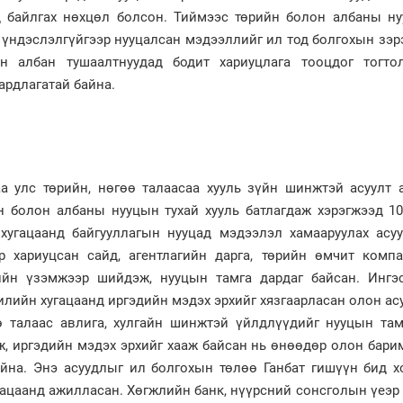
д байлгах нөхцөл болсон. Тиймээс төрийн болон албаны н
, үндэслэлгүйгээр нууцалсан мэдээллийг ил тод болгохын зэр
өн албан тушаалтнуудад бодит хариуцлага тооцдог тогто
ардлагатай байна.
а улс төрийн, нөгөө талаасаа хууль зүйн шинжтэй асуулт 
н болон албаны нууцын тухай хууль батлагдаж хэрэгжээд 1
хугацаанд байгууллагын нууцад мэдээлэл хамааруулах асу
р хариуцсан сайд, агентлагийн дарга, төрийн өмчит комп
ийн үзэмжээр шийдэж, нууцын тамга дардаг байсан. Ингэ
илийн хугацаанд иргэдийн мэдэх эрхийг хязгаарласан олон ас
ө талаас авлига, хулгайн шинжтэй үйлдлүүдийг нууцын та
ж, иргэдийн мэдэх эрхийг хааж байсан нь өнөөдөр олон бари
йна. Энэ асуудлыг ил болгохын төлөө Ганбат гишүүн бид х
гацаанд ажилласан. Хөгжлийн банк, нүүрсний сонсголын үеэр