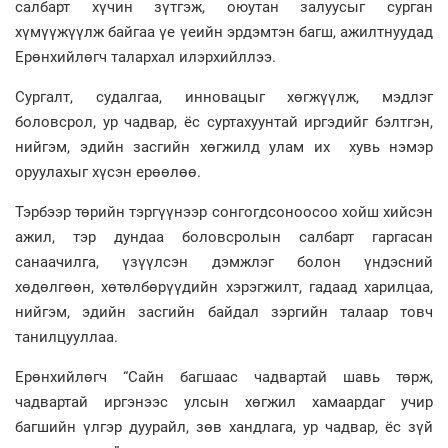
салбарт хүчин зүтгэж, оюутан залуусыг сурган
хүмүүжүүлж байгаа үе үеийн эрдэмтэн багш, ажилтнуудад
Ерөнхийлөгч талархал илэрхийллээ.
Сургалт, судалгаа, инновацыг хөгжүүлж, мэдлэг
боловсрол, ур чадвар, ёс суртахуунтай иргэдийг бэлтгэн,
нийгэм, эдийн засгийн хөгжилд улам их хувь нэмэр
оруулахыг хүсэн ерөөлөө.
Тэрбээр төрийн тэргүүнээр сонгогдсоноосоо хойш хийсэн
ажил, тэр дундаа боловсролын салбарт гаргасан
санаачилга, үзүүлсэн дэмжлэг болон үндэсний
хөдөлгөөн, хөтөлбөрүүдийн хэрэгжилт, гадаад харилцаа,
нийгэм, эдийн засгийн байдал зэргийн талаар товч
танилцууллаа.
Ерөнхийлөгч “Сайн багшаас чадвартай шавь төрж,
чадвартай иргэнээс улсын хөгжил хамаардаг учир
багшийн үлгэр дуурайл, зөв хандлага, ур чадвар, ёс зүй