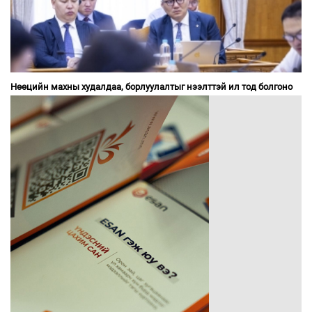
Нөөцийн махны худалдаа, борлуулалтыг нээлттэй ил тод болгоно