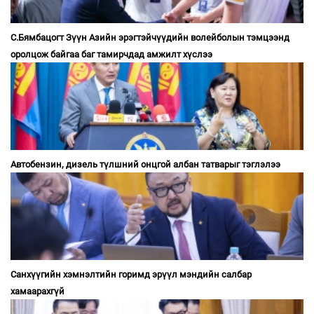
С.Бямбацогт Зүүн Азийн эрэгтэйчүүдийн волейболын тэмцээнд
оролцож байгаа баг тамирчдад амжилт хүслээ
Автобензин, дизель түлшний онцгой албан татварыг тэглэлээ
Санхүүгийн хэмнэлтийн горимд эрүүл мэндийн салбар
хамаарахгүй