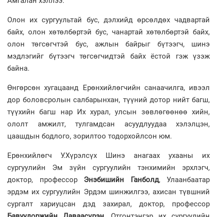
Амгалан хэллээ.
Олон их сургуультай бус, дэлхийд өрсөлдөх чадвартай
байх, олон хөтөлбөртэй бус, чанартай хөтөлбөртэй байх,
олон төгсөгчтэй бус, ажлын байрыг бүтээгч, шинэ
мэдлэгийг бүтээгч төгсөгчидтэй байх ёстой гэж үзэж
байна.
Өнгөрсөн хугацаанд Ерөнхийлөгчийн санаачилга, ивээл
дор боловсролын салбарынхан, түүний дотор нийт багш,
түүхийн багш нар Их хурал, улсын зөвлөгөөнөө хийн,
ололт амжилт, тулгамдсан асуудлуудаа хэлэлцэн,
цаашдын бодлого, зорилтоо тодорхойлсон юм.
Ерөнхийлөгч У.Хүрэлсүх Шинэ анагаах ухааны их
сургуулийн Эм зүйн сургуулийн тэнхимийн эрхлэгч,
доктор, профессор
Энэбишийн Ганболд
, Улаанбаатар
эрдэм их сургуулийн Эрдэм шинжилгээ, ахисан түвшний
сургалт хариуцсан дэд захирал, доктор, профессор
Бавуудоржийн Даваасүрэн
, Отгонтэнгэр их сургуулийн