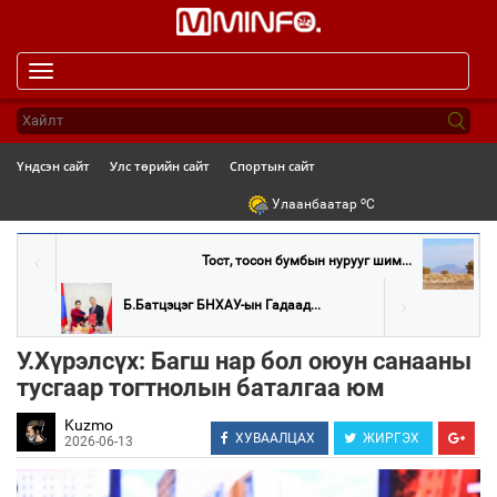
Toggle
navigation
Үндсэн сайт
Улс төрийн сайт
Спортын сайт
o
Улаанбаатар
C
Тост, тосон бумбын нурууг шим...
Б.Батцэцэг БНХАУ-ын Гадаад...
У.Хүрэлсүх: Багш нар бол оюун санааны
тусгаар тогтнолын баталгаа юм
Kuzmo
ХУВААЛЦАХ
ЖИРГЭХ
2026-06-13