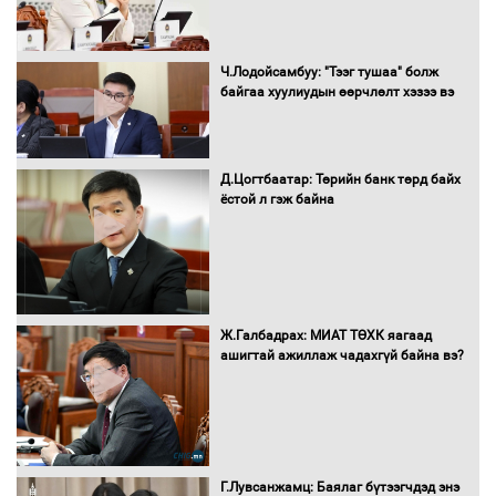
Сайд нар төсвөө хэрхэн зарцуулах вэ?
Ч.Лодойсамбуу: "Тээг тушаа" болж
байгаа хуулиудын өөрчлөлт хэзээ вэ
Д.Цогтбаатар: Төрийн банк төрд байх
Засгийн газрын ээлжит хуралдаан
ёстой л гэж байна
болж байна
Автомашинд улсын дугаарын тэгш,
Ж.Галбадрах: МИАТ ТӨХК яагаад
сондгойгоор шатахуун олгоно
ашигтай ажиллаж чадахгүй байна вэ?
Бага орлоготой иргэдийн орлогод
татвар ногдуулахгүй байх эрх зүйн
Г.Лувсанжамц: Баялаг бүтээгчдэд энэ