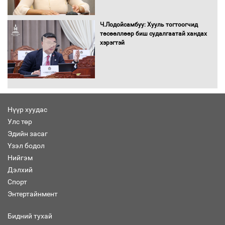
Ерөнхий сайд Н.Учрал олимпиадын
хүрээнд гарсан зардлыг шийдвэрлэж
Ч.Лодойсамбуу: Хууль тогтоогчид
өгөхөөр болов
төсөөллөөр биш судалгаатай хандах
хэрэгтэй
Энэ намар 1-6 дугаар ангийн
хүүхдүүдэд сургуулийн автобус
үйлчилнэ
Нүүр хуудас
Аймгуудад баригдаж буй ДЦС-ын
Улс төр
төслийг үргэлжүүлэх чиглэл өглөө
Эдийн засаг
Үзэл бодол
Нийгэм
Дэлхий
Улсын хэмжээнд АИ-92 автобензиний
Спорт
17 хоногийн нөөцтэй байна
Энтертайнмент
Бидний тухай