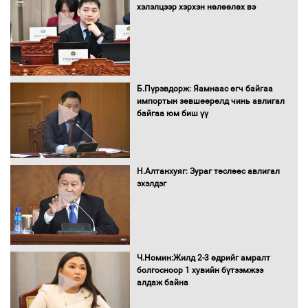
орчныг бүрдүүллээ
хэлэлцээр хэрхэн нөлөөлөх вэ
Хөшөө бүтсэн түүхийг өгүүлэх 7
Б.Пүрэвдорж: Яамнаас өгч байгаа
баримт
импортын зөвшөөрөлд чинь авлигал
байгаа юм биш үү
Хөвсгөл нуурын лусыг тахих төрийн
тахилгын ёслол боллоо
Н.Алтанхуяг: Зураг төслөөс авлигал
эхэлдэг
“Хар жагсаалт”-ын асуудлыг цэгцлэх
чиглэлээр Монголбанкны удирдлагад
Ч.Номин:Жилд 2-3 өдрийг амралт
30 хоногийн хугацаатай үүрэг өглөө
болгосноор 1 хувийн бүтээмжээ
алдаж байна