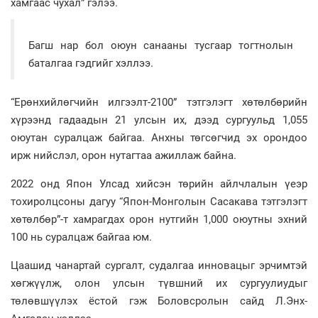
хамгаас чухал” гэлээ.
Багш нар бол оюун санааны тусгаар тогтнолын
баталгаа гэдгийг хэллээ.
“Ерөнхийлөгчийн илгээлт-2100” тэтгэлэгт хөтөлбөрийн
хүрээнд гадаадын 21 улсын их, дээд сургуульд 1,055
оюутан суралцаж байгаа. Анхны төгсөгчид эх орондоо
ирж нийслэл, орон нутагтаа ажиллаж байна.
2022 онд Япон Улсад хийсэн төрийн айлчлалын үеэр
тохиролцсоны дагуу “Япон-Монголын Сасакава тэтгэлэгт
хөтөлбөр”-т хамрагдах орон нутгийн 1,000 оюутны эхний
100 нь суралцаж байгаа юм.
Цаашид чанартай сургалт, судалгаа инновацыг эрчимтэй
хөгжүүлж, олон улсын түвшний их сургуулиудыг
төлөвшүүлэх ёстой гэж Боловсролын сайд Л.Энх-