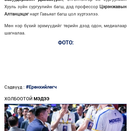
Хууль зүйн сургуулийн багш, дэд профессор
Цэрэнжавын
Алтанцэцэг
нарт Гавьяат багш цол хүртээлээ.
Мөн нэр бүхий эрхмүүдийг төрийн дээд одон, медиалаар
шагналаа.
ФОТО:
#Ерөнхийлөгч
Сэдвүүд :
ХОЛБООТОЙ
МЭДЭЭ