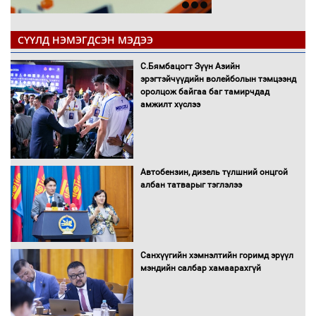
СҮҮЛД НЭМЭГДСЭН МЭДЭЭ
С.Бямбацогт Зүүн Азийн
эрэгтэйчүүдийн волейболын тэмцээнд
оролцож байгаа баг тамирчдад
амжилт хүслээ
Автобензин, дизель түлшний онцгой
албан татварыг тэглэлээ
Санхүүгийн хэмнэлтийн горимд эрүүл
мэндийн салбар хамаарахгүй