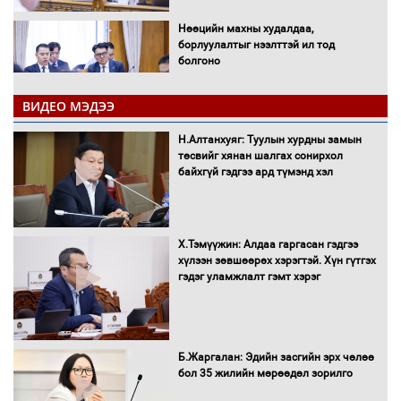
Нөөцийн махны худалдаа,
борлуулалтыг нээлттэй ил тод
болгоно
ВИДЕО МЭДЭЭ
Монгол Улс “COP17”-д “Тал хээрийн
Н.Алтанхуяг: Туулын хурдны замын
төлөвлөгөө”-гөө танилцуулна
төсвийг хянан шалгах сонирхол
байхгүй гэдгээ ард түмэнд хэл
16 төрлийн эмийг нэг эх үүсвэрээс
Х.Тэмүүжин: Алдаа гаргасан гэдгээ
худалдан авах журмыг баталлаа
хүлээн зөвшөөрөх хэрэгтэй. Хүн гүтгэх
гэдэг уламжлалт гэмт хэрэг
Бүх шатанд хэмнэлтийн горимд
Б.Жаргалан: Эдийн засгийн эрх чөлөө
шилжиж, найр наадам, зөвлөгөөн,
бол 35 жилийн мөрөөдөл зорилго
гадаад томилолтыг хориглолоо