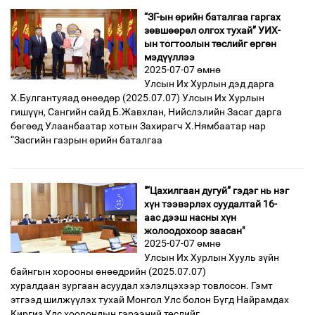
“ЗГ-ын өрийн баталгаа гаргах
зөвшөөрөл олгох тухай” УИХ-
ын тогтоолын төслийг өргөн
мэдүүллээ
2025-07-07 өмнө
Улсын Их Хурлын дэд дарга
Х.Булгантуяад өнөөдөр (2025.07.07) Улсын Их Хурлын
гишүүн, Сангийн сайд Б.Жавхлан, Нийслэлийн Засаг дарга
бөгөөд Улаанбаатар хотын Захирагч Х.Нямбаатар нар
“Засгийн газрын өрийн баталгаа
"“Цахилгаан дугуй” гэдэг нь нэг
хүн тээвэрлэх суудалтай 16-
аас дээш насны хүн
жолоодохоор заасан"
2025-07-07 өмнө
Улсын Их Хурлын Хууль зүйн
байнгын хорооны өнөөдрийн (2025.07.07)
хуралдаан зургаан асуудал хэлэлцэхээр товлосон. Гэмт
этгээд шилжүүлэх тухай Монгол Улс болон Бүгд Найрамдах
Киргиз Улс хоорондын гэрээний төслийг