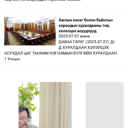
Ажлын хэсэг болон байнгын
хороодын хуралдааны тов,
хэлэлцэх асуудлууд
2025-07-07 өмнө
ДАВАА ГАРАГ /2025.07.07/ Д/
Д ХУРАЛДААН ХЭЛЭЛЦЭХ
АСУУДАЛ ЦАГ ТАНХИМ НЭГ.НАМЫН БҮЛГИЙН ХУРАЛДААН
1 Улсын
өмнөх
3
4
5
6
7
8
9
10
11
дараах