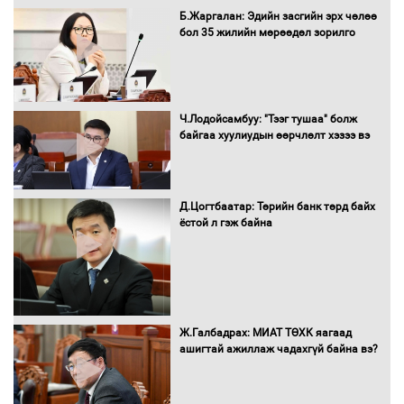
Б.Жаргалан: Эдийн засгийн эрх чөлөө
бол 35 жилийн мөрөөдөл зорилго
Ч.Лодойсамбуу: "Тээг тушаа" болж
байгаа хуулиудын өөрчлөлт хэзээ вэ
Д.Цогтбаатар: Төрийн банк төрд байх
ёстой л гэж байна
Ж.Галбадрах: МИАТ ТӨХК яагаад
ашигтай ажиллаж чадахгүй байна вэ?