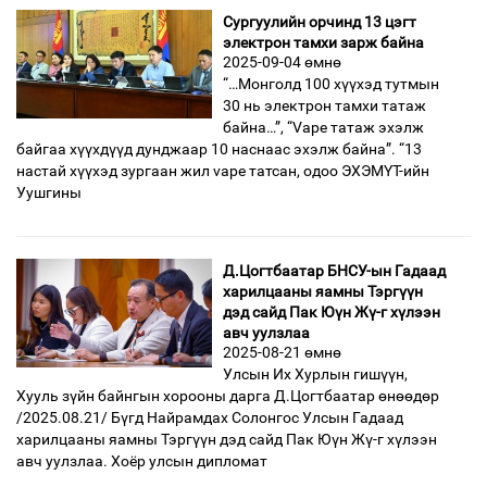
Сургуулийн орчинд 13 цэгт
электрон тамхи зарж байна
2025-09-04 өмнө
“…Монголд 100 хүүхэд тутмын
30 нь электрон тамхи татаж
байна…”, “Vape татаж эхэлж
байгаа хүүхдүүд дунджаар 10 наснаас эхэлж байна”. “13
настай хүүхэд зургаан жил vape татсан, одоо ЭХЭМҮТ-ийн
Уушгины
Д.Цогтбаатар БНСУ-ын Гадаад
харилцааны яамны Тэргүүн
дэд сайд Пак Юүн Жү-г хүлээн
авч уулзлаа
2025-08-21 өмнө
Улсын Их Хурлын гишүүн,
Хууль зүйн байнгын хорооны дарга Д.Цогтбаатар өнөөдөр
/2025.08.21/ Бүгд Найрамдах Солонгос Улсын Гадаад
харилцааны яамны Тэргүүн дэд сайд Пак Юүн Жү-г хүлээн
авч уулзлаа. Хоёр улсын дипломат