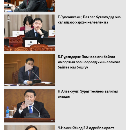
Г.Лувсанжамц: Баялаг бүтээгчдэд энэ
хэлэлцээр хэрхэн нөлөөлөх вэ
Б.Пүрэвдорж: Яамнаас өгч байгаа
импортын зөвшөөрөлд чинь авлигал
байгаа юм биш үү
Н.Алтанхуяг: Зураг төслөөс авлигал
эхэлдэг
Ч.Номин:Жилд 2-3 өдрийг амралт