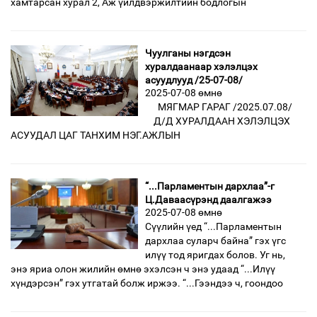
хамтарсан хурал 2, Аж үйлдвэржилтийн бодлогын
Чуулганы нэгдсэн
хуралдаанаар хэлэлцэх
асуудлууд /25-07-08/
2025-07-08 өмнө
МЯГМАР ГАРАГ /2025.07.08/
Д/Д ХУРАЛДААН ХЭЛЭЛЦЭХ
АСУУДАЛ ЦАГ ТАНХИМ НЭГ.АЖЛЫН
“...Парламентын дархлаа”-г
Ц.Даваасүрэнд даалгажээ
2025-07-08 өмнө
Сүүлийн үед “...Парламентын
дархлаа суларч байна” гэх үгс
илүү тод яригдах болов. Уг нь,
энэ яриа олон жилийн өмнө эхэлсэн ч энэ удаад “...Илүү
хүндэрсэн” гэх утгатай болж иржээ. “...Гээндээ ч, гоондоо