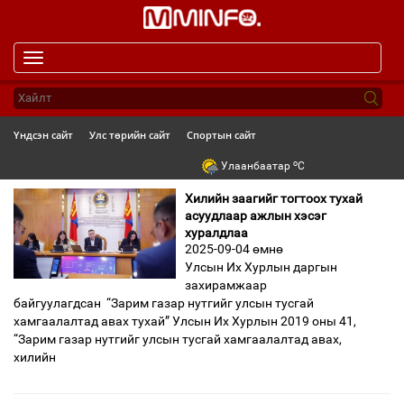
Toggle
navigation
Үндсэн сайт
Улс төрийн сайт
Спортын сайт
o
Улаанбаатар
C
Хилийн заагийг тогтоох тухай
асуудлаар ажлын хэсэг
хуралдлаа
2025-09-04 өмнө
Улсын Их Хурлын даргын
захирамжаар
байгуулагдсан “Зарим газар нутгийг улсын тусгай
хамгаалалтад авах тухай” Улсын Их Хурлын 2019 оны 41,
“Зарим газар нутгийг улсын тусгай хамгаалалтад авах,
хилийн