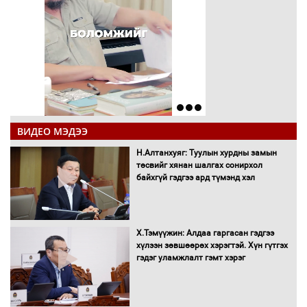
ВИДЕО МЭДЭЭ
Н.Алтанхуяг: Туулын хурдны замын
төсвийг хянан шалгах сонирхол
байхгүй гэдгээ ард түмэнд хэл
Х.Тэмүүжин: Алдаа гаргасан гэдгээ
хүлээн зөвшөөрөх хэрэгтэй. Хүн гүтгэх
гэдэг уламжлалт гэмт хэрэг