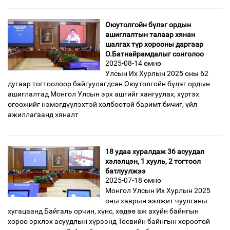
Оюутолгойн бүлэг ордын
ашиглалтын талаар хянан
шалгах түр хорооны даргаар
О.Батнайрамдалыг сонголоо
2025-08-14 өмнө
Улсын Их Хурлын 2025 оны 62
дугаар тогтоолоор байгуулагдсан Оюутолгойн бүлэг ордын
ашиглалтад Монгол Улсын эрх ашгийг хангуулах, хүртэх
өгөөжийг нэмэгдүүлэхтэй холбоотой баримт бичиг, үйл
ажиллагаанд хяналт
18 удаа хуралдаж 36 асуудал
хэлэлцэн, 1 хууль, 2 тогтоол
батлуулжээ
2025-07-18 өмнө
Монгол Улсын Их Хурлын 2025
оны хаврын ээлжит чуулганы
хугацаанд Байгаль орчин, хүнс, хөдөө аж ахуйн байнгын
хороо эрхлэх асуудлын хүрээнд Төсвийн байнгын хороотой