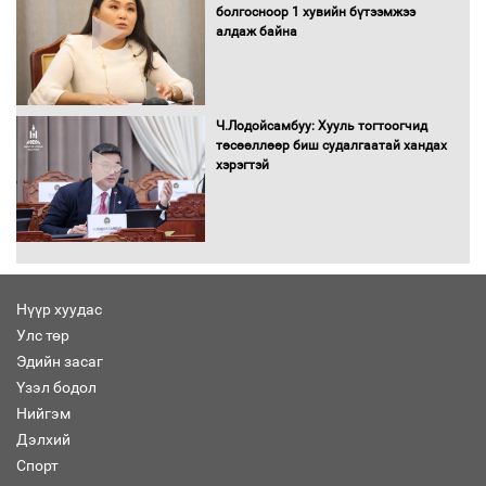
болгосноор 1 хувийн бүтээмжээ
алдаж байна
Ч.Лодойсамбуу: Хууль тогтоогчид
төсөөллөөр биш судалгаатай хандах
хэрэгтэй
Нүүр хуудас
Улс төр
Эдийн засаг
Үзэл бодол
Нийгэм
Дэлхий
Спорт